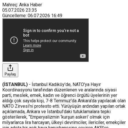
Mahreç: Anka Haber
05.07.2026
23:35
Güncelleme
:
06.07.2026
16:49
Paylaş
(İSTANBUL)
- İstanbul Kadıköy'de, NATO'ya Hayır
Koordinasyonu tarafından düzenlenen ve aralarında siyasi
parti, meslek, emek, kadın ve öğrenci örgütü üyelerinin yer
aldığı çok sayıda kişi, 7-8 Temmuz'da Ankara'da yapılacak olan
NATO Zirvesi'ni protesto etti. Yürüyüşün ardından yapılan ortak
açıklamada, Ankara ve İstanbul’daki tutuklamalara tepki
gösterilerek, “Emperyalizmin ‘kurşun askeri’ olmak için
milyarlarca lira harcayan, ülkeyi devrimciler, ilericiler, emekçiler
için adeta bir açık hava hapishanesine çeviren AKP'ye,