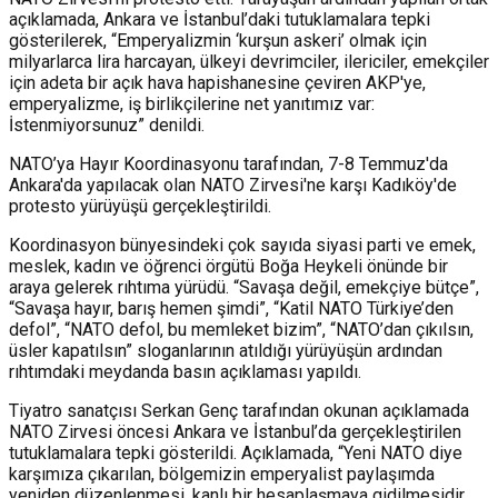
açıklamada, Ankara ve İstanbul’daki tutuklamalara tepki
gösterilerek, “Emperyalizmin ‘kurşun askeri’ olmak için
milyarlarca lira harcayan, ülkeyi devrimciler, ilericiler, emekçiler
için adeta bir açık hava hapishanesine çeviren AKP'ye,
emperyalizme, iş birlikçilerine net yanıtımız var:
İstenmiyorsunuz” denildi.
NATO’ya Hayır Koordinasyonu tarafından, 7-8 Temmuz'da
Ankara'da yapılacak olan NATO Zirvesi'ne karşı Kadıköy'de
protesto yürüyüşü gerçekleştirildi.
Koordinasyon bünyesindeki çok sayıda siyasi parti ve emek,
meslek, kadın ve öğrenci örgütü Boğa Heykeli önünde bir
araya gelerek rıhtıma yürüdü. “Savaşa değil, emekçiye bütçe”,
“Savaşa hayır, barış hemen şimdi”, “Katil NATO Türkiye’den
defol”, “NATO defol, bu memleket bizim”, “NATO’dan çıkılsın,
üsler kapatılsın” sloganlarının atıldığı yürüyüşün ardından
rıhtımdaki meydanda basın açıklaması yapıldı.
Tiyatro sanatçısı Serkan Genç tarafından okunan açıklamada
NATO Zirvesi öncesi Ankara ve İstanbul’da gerçekleştirilen
tutuklamalara tepki gösterildi. Açıklamada, “Yeni NATO diye
karşımıza çıkarılan, bölgemizin emperyalist paylaşımda
yeniden düzenlenmesi, kanlı bir hesaplaşmaya gidilmesidir.