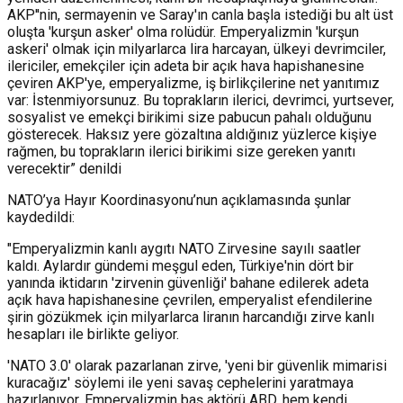
AKP''nin, sermayenin ve Saray'ın canla başla istediği bu alt üst
oluşta 'kurşun asker' olma rolüdür. Emperyalizmin 'kurşun
askeri' olmak için milyarlarca lira harcayan, ülkeyi devrimciler,
ilericiler, emekçiler için adeta bir açık hava hapishanesine
çeviren AKP'ye, emperyalizme, iş birlikçilerine net yanıtımız
var: İstenmiyorsunuz. Bu toprakların ilerici, devrimci, yurtsever,
sosyalist ve emekçi birikimi size pabucun pahalı olduğunu
gösterecek. Haksız yere gözaltına aldığınız yüzlerce kişiye
rağmen, bu toprakların ilerici birikimi size gereken yanıtı
verecektir” denildi
NATO’ya Hayır Koordinasyonu’nun açıklamasında şunlar
kaydedildi:
"Emperyalizmin kanlı aygıtı NATO Zirvesine sayılı saatler
kaldı. Aylardır gündemi meşgul eden, Türkiye'nin dört bir
yanında iktidarın 'zirvenin güvenliği' bahane edilerek adeta
açık hava hapishanesine çevrilen, emperyalist efendilerine
şirin gözükmek için milyarlarca liranın harcandığı zirve kanlı
hesapları ile birlikte geliyor.
'NATO 3.0' olarak pazarlanan zirve, 'yeni bir güvenlik mimarisi
kuracağız' söylemi ile yeni savaş cephelerini yaratmaya
hazırlanıyor. Emperyalizmin baş aktörü ABD, hem kendi