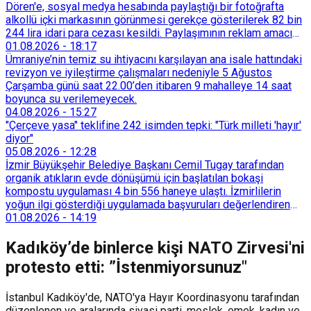
Dören'e, sosyal medya hesabında paylaştığı bir fotoğrafta
alkollü içki markasının görünmesi gerekçe gösterilerek 82 bin
244 lira idari para cezası kesildi. Paylaşımının reklam amacı
taşımadığını savunan Dören, cezanın iptali için yargıya
01.08.2026
-
18:17
başvurdu.
Ümraniye’nin temiz su ihtiyacını karşılayan ana isale hattındaki
revizyon ve iyileştirme çalışmaları nedeniyle 5 Ağustos
Çarşamba günü saat 22.00’den itibaren 9 mahalleye 14 saat
boyunca su verilemeyecek.
04.08.2026
-
15:27
"Çerçeve yasa" teklifine 242 isimden tepki: "Türk milleti 'hayır'
diyor"
05.08.2026
-
12:28
İzmir Büyükşehir Belediye Başkanı Cemil Tugay tarafından
organik atıkların evde dönüşümü için başlatılan bokaşi
kompostu uygulaması 4 bin 556 haneye ulaştı. İzmirlilerin
yoğun ilgi gösterdiği uygulamada başvuruları değerlendiren
Tarımsal Hizmetler Dairesi Başkanlığı, farklı ilçelerde toplam
01.08.2026
-
14:19
128 bokaşi kompost eğitimi düzenleyerek İzmirlileri
sürdürülebilir atık yönetimi sistemine dahil etti.
Kadıköy’de binlerce kişi NATO Zirvesi'ni
protesto etti: ”İstenmiyorsunuz"
İstanbul Kadıköy'de, NATO'ya Hayır Koordinasyonu tarafından
düzenlenen ve aralarında siyasi parti, meslek, emek, kadın ve