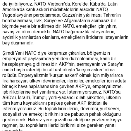
de iyi biliyoruz. NATO, Vietnam'da, Kore'de, Küba'da, Latin
Amerika'da kanlı askeri müdahalelerin aracıdır. NATO,
Yugoslavya'nın parçalanması, Gazze'nin yıkılması, Tahran'ın
bombalanması, Irak, Suriye ve Afganistan'ın acımasız bir
biçimde yerle bir edilmesidir. NATO, emekçiler için yıkım,
savaş ve ölüm demektir. NATO bağımsızlık isteyenlerin,
aydınlık yarınlardan olanların, emekçilerin iktidarını isteyenlerin
baş düşmanıdır.
Şimdi Yeni NATO diye karşımıza çıkarılan, bölgemizin
emperyalist paylaşımda yeniden düzenlenmesi, kanlı bir
hesaplaşmaya gidilmesidir. AKP'nin, sermayenin ve Saray'ın
canla başla istediği bu alt üst oluşta 'kurşun asker' olma
rolüdür. Emperyalizmin 'kurşun askeri' olmak için milyarlarca
lira harcayan, ülkeyi devrimciler, ilericiler, emekçiler için adeta
bir açık hava hapishanesine çeviren AKP'ye, emperyalizme,
işbirlikçilerine net yanıtımız var: İstenmiyorsunuz. NATO'su,
ABD'si, İsrail'i, Trump'ı, yerli-yabancı silah şirketleri, ülkenin
tüm kamu kaynaklarını peşkeş çeken AKP iktidarı ile
istenmiyorsunuz. Bu toprakların ilerici, devrimci, yurtsever,
sosyalist ve emekçi birikimi size pabucun pahalı olduğunu
gösterecek. Haksız yere gözaltına aldığınız yüzlerce kişiye
rağmen, bu toprakların ilerici birikimi size gereken yanıtı
verecektir.