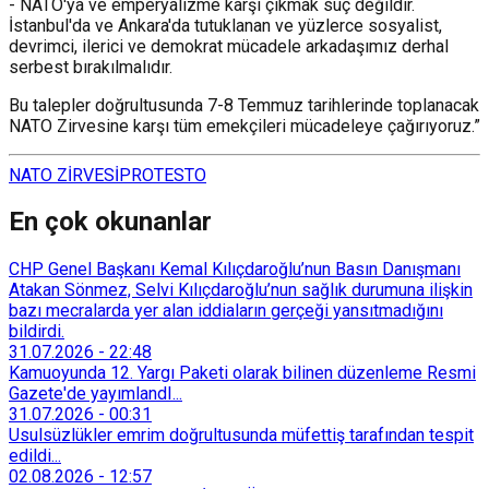
- NATO'ya ve emperyalizme karşı çıkmak suç değildir.
İstanbul'da ve Ankara'da tutuklanan ve yüzlerce sosyalist,
devrimci, ilerici ve demokrat mücadele arkadaşımız derhal
serbest bırakılmalıdır.
Bu talepler doğrultusunda 7-8 Temmuz tarihlerinde toplanacak
NATO Zirvesine karşı tüm emekçileri mücadeleye çağırıyoruz.”
NATO ZİRVESİ
PROTESTO
En çok okunanlar
CHP Genel Başkanı Kemal Kılıçdaroğlu’nun Basın Danışmanı
Atakan Sönmez, Selvi Kılıçdaroğlu’nun sağlık durumuna ilişkin
bazı mecralarda yer alan iddiaların gerçeği yansıtmadığını
bildirdi.
31.07.2026
-
22:48
Kamuoyunda 12. Yargı Paketi olarak bilinen düzenleme Resmi
Gazete'de yayımlandI...
31.07.2026
-
00:31
Usulsüzlükler emrim doğrultusunda müfettiş tarafından tespit
edildi...
02.08.2026
-
12:57