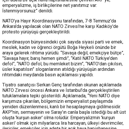
emperyalizme, iş birlikçilerine net yanıtımız var:
İstenmiyorsunuz” denildi.
NATO’ya Hayır Koordinasyonu tarafından, 7-8 Temmuz'da
Ankara'da yapılacak olan NATO Zirvesi'ne karşı Kadıköy'de
protesto yürüyüşü gerçekleştirildi.
Koordinasyon bünyesindeki çok sayıda siyasi parti ve emek,
meslek, kadın ve öğrenci örgütü Boğa Heykeli önünde bir
araya gelerek rıhtıma yürüdü. “Savaşa değil, emekçiye bütçe”,
“Savaşa hayır, barış hemen şimdi”, “Katil NATO Türkiye’den
defol”, “NATO defol, bu memleket bizim”, “NATO’dan çıkılsın,
üsler kapatılsın” sloganlarının atıldığı yürüyüşün ardından
rıhtımdaki meydanda basın açıklaması yapıldı.
Tiyatro sanatçısı Serkan Genç tarafından okunan açıklamada
NATO Zirvesi öncesi Ankara ve İstanbul’da gerçekleştirilen
tutuklamalara tepki gösterildi. Açıklamada, “Yeni NATO diye
karşımıza çıkarılan, bölgemizin emperyalist paylaşımda
yeniden düzenlenmesi, kanlı bir hesaplaşmaya gidilmesidir.
AKP''nin, sermayenin ve Saray'ın canla başla istediği bu alt üst
oluşta 'kurşun asker' olma rolüdür. Emperyalizmin 'kurşun
askeri' olmak için milyarlarca lira harcayan, ülkeyi devrimciler,
ilericiler, emekçiler için adeta bir açık hava hapishanesine