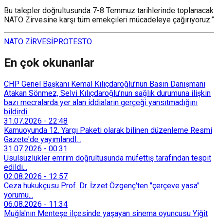
Bu talepler doğrultusunda 7-8 Temmuz tarihlerinde toplanacak
NATO Zirvesine karşı tüm emekçileri mücadeleye çağırıyoruz.”
NATO ZİRVESİ
PROTESTO
En çok okunanlar
CHP Genel Başkanı Kemal Kılıçdaroğlu’nun Basın Danışmanı
Atakan Sönmez, Selvi Kılıçdaroğlu’nun sağlık durumuna ilişkin
bazı mecralarda yer alan iddiaların gerçeği yansıtmadığını
bildirdi.
31.07.2026
-
22:48
Kamuoyunda 12. Yargı Paketi olarak bilinen düzenleme Resmi
Gazete'de yayımlandI...
31.07.2026
-
00:31
Usulsüzlükler emrim doğrultusunda müfettiş tarafından tespit
edildi...
02.08.2026
-
12:57
Ceza hukukçusu Prof. Dr. İzzet Özgenç'ten "çerçeve yasa"
yorumu...
06.08.2026
-
11:34
Muğla'nın Menteşe ilçesinde yaşayan sinema oyuncusu Yiğit