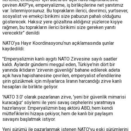
çeviren AKP'ye, emperyalizme, iş birlikçilerine net yanıtımız
var: İstenmiyorsunuz. Bu toprakların ilerici, devrimci, yurtsever,
sosyalist ve emekçi birikimi size pabucun pahalı olduğunu
gösterecek. Haksız yere gözaltına aldığınız yüzlerce kişiye
rağmen, bu toprakların ilerici birikimi size gereken yanıtı
verecektir” denildi
NATO’ya Hayır Koordinasyonu’nun açıklamasında şunlar
kaydedildi:
"Emperyalizmin kanlı aygıtı NATO Zirvesine sayılı saatler
kaldı. Aylardır gündemi meşgul eden, Türkiye'nin dört bir
yanında iktidarın 'zirvenin güvenliği' bahane edilerek adeta
açık hava hapishanesine çevrilen, emperyalist efendilerine
şirin gözükmek için milyarlarca liranın harcandığı zirve kanlı
hesapları ile birlikte geliyor.
'NATO 3.0' olarak pazarlanan zirve, 'yeni bir güvenlik mimarisi
kuracağız' söylemi ile yeni savaş cephelerini yaratmaya
hazırlanıyor. Emperyalizmin baş aktörü ABD, hem kendi
müttefiklerini hizaya çekiyor, hem de kanlı bir paylaşım
savaşını başlatmak istiyor.
Yeni sürümü ile pazarlanmak istenen NATO'yu eski sürümlerini