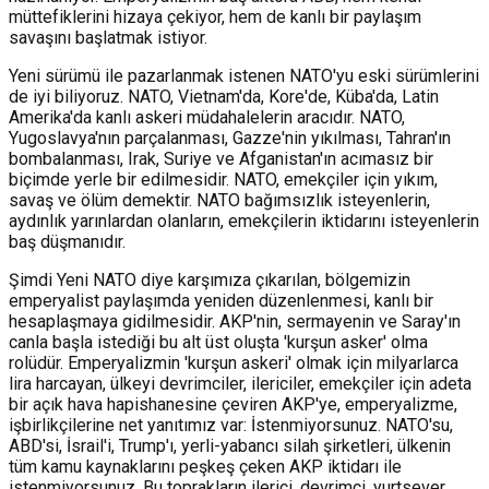
müttefiklerini hizaya çekiyor, hem de kanlı bir paylaşım
savaşını başlatmak istiyor.
Yeni sürümü ile pazarlanmak istenen NATO'yu eski sürümlerini
de iyi biliyoruz. NATO, Vietnam'da, Kore'de, Küba'da, Latin
Amerika'da kanlı askeri müdahalelerin aracıdır. NATO,
Yugoslavya'nın parçalanması, Gazze'nin yıkılması, Tahran'ın
bombalanması, Irak, Suriye ve Afganistan'ın acımasız bir
biçimde yerle bir edilmesidir. NATO, emekçiler için yıkım,
savaş ve ölüm demektir. NATO bağımsızlık isteyenlerin,
aydınlık yarınlardan olanların, emekçilerin iktidarını isteyenlerin
baş düşmanıdır.
Şimdi Yeni NATO diye karşımıza çıkarılan, bölgemizin
emperyalist paylaşımda yeniden düzenlenmesi, kanlı bir
hesaplaşmaya gidilmesidir. AKP'nin, sermayenin ve Saray'ın
canla başla istediği bu alt üst oluşta 'kurşun asker' olma
rolüdür. Emperyalizmin 'kurşun askeri' olmak için milyarlarca
lira harcayan, ülkeyi devrimciler, ilericiler, emekçiler için adeta
bir açık hava hapishanesine çeviren AKP'ye, emperyalizme,
işbirlikçilerine net yanıtımız var: İstenmiyorsunuz. NATO'su,
ABD'si, İsrail'i, Trump'ı, yerli-yabancı silah şirketleri, ülkenin
tüm kamu kaynaklarını peşkeş çeken AKP iktidarı ile
istenmiyorsunuz. Bu toprakların ilerici, devrimci, yurtsever,