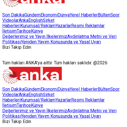
Son Dakika
Gündem
Ekonomi
Dünya
Yerel Haberler
Bülten
Spor
Videolar
AnkaEnglish
Şirket
Haberleri
Kurumsal/Reklam
Yazarlar
Resmi Reklamlar
İletişim
Tarihçe
Künye
Değerlerimiz ve Yayın İlkelerimiz
Aydınlatma Metni ve Veri
Politikası
Yeniden Yayım Konusunda ve Yasal Uyarı
Bizi Takip Edin
Tüm hakları ANKA'ya aittir. Tüm hakları saklıdır. @2026
Son Dakika
Gündem
Ekonomi
Dünya
Yerel Haberler
Bülten
Spor
Videolar
AnkaEnglish
Şirket
Haberleri
Kurumsal/Reklam
Yazarlar
Resmi Reklamlar
İletişim
Tarihçe
Künye
Değerlerimiz ve Yayın İlkelerimiz
Aydınlatma Metni ve Veri
Politikası
Yeniden Yayım Konusunda ve Yasal Uyarı
Bizi Takip Edin