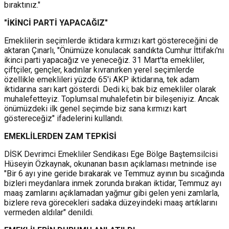
bıraktınız."
"İKİNCİ PARTİ YAPACAĞIZ"
Emeklilerin seçimlerde iktidara kırmızı kart göstereceğini de
aktaran Çınarlı, "Önümüze konulacak sandıkta Cumhur İttifakı'nı
ikinci parti yapacağız ve yeneceğiz. 31 Mart'ta emekliler,
çiftçiler, gençler, kadınlar kıvranırken yerel seçimlerde
özellikle emeklileri yüzde 65'i AKP iktidarına, tek adam
iktidarına sarı kart gösterdi. Dedi ki; bak biz emekliler olarak
muhalefetteyiz. Toplumsal muhalefetin bir bileşeniyiz. Ancak
önümüzdeki ilk genel seçimde biz sana kırmızı kart
göstereceğiz" ifadelerini kullandı.
EMEKLİLERDEN ZAM TEPKİSİ
DİSK Devrimci Emekliler Sendikası Ege Bölge Baştemsilcisi
Hüseyin Özkaynak, okunanan basın açıklaması metninde ise
"Bir 6 ayı yine geride bırakarak ve Temmuz ayının bu sıcağında
bizleri meydanlara inmek zorunda bırakan iktidar, Temmuz ayı
maaş zamlarını açıklamadan yağmur gibi gelen yeni zamlarla,
bizlere reva görecekleri sadaka düzeyindeki maaş artıklarını
vermeden aldılar" denildi.