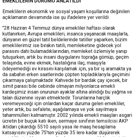
EMEKLİLERİN DURUMU ANLATILDI
Emeklilerin ekonomik ve sosyal yaşam koşullarına değinilen
açıklamanın devamında ise şu ifadelere yer verildi:
"28 Haziran 4 Temmuz dünya emekliler haftası olarak
kutlanırken, Avrupa emeklileri, insanca yaşanacak maaşlarla,
dünyanın en güzel tatil beldelerinde tatiller yaparken, bizim
emeklilerimiz ise bırakın tatili, memleketine gidecek yol
parasını dahi bulamadıklarından, memleket özlemiyle yanıp
tutuşurken, artık bu insani duygularını toprağa gömüp, geçim
telaşında, evine ekmek, hastalığına ilaç, maaşıyla
ödeyemediği ev kirasını karşılamak için, ya bir iş aramakta ya
da sabahın erken saatlerinde çöpten topladıklarıyla geçimini
çıkarmaya çalışmaktadır. Kahvede bir bardak çay içecek, bir
simit parası bile cebinde olmayan milyonlarca emekli
kardeşimiz insan onurunun ayaklar altına alındığı bu yağma ve
talan düzenine isyan etmektedir. Torunlarına harçlık
veremeyeceği için onlardan kaçar duruma gelen emekliler,
yeter artık, bu sefalete, aşağılamaya ve yok sayılmaya
tahammülleri kalmamıştır. 2002 yılında emekli maaşları asgari
ücretin bir buçuk katı iken, sermaye sınıfının temsilcisi AKP
iktidarı çıkardığı 5510 sayılı yasa ile maaş hesaplama
katsayısını yüzde 75'ten yüzde 35 lere kadar düşürerek