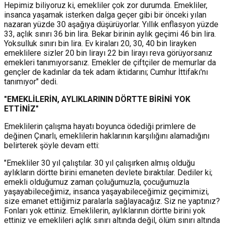
Hepimiz biliyoruz ki, emekliler çok zor durumda. Emekliler,
insanca yaşamak isterken dalga geçer gibi bir önceki yılan
nazaran yüzde 30 aşağıya düşürüyorlar. Yıllık enflasyon yüzde
33, açlık sınırı 36 bin lira. Bekar birinin aylık geçimi 46 bin lira.
Yoksulluk sınırı bin lira. Ev kiraları 20, 30, 40 bin lirayken
emeklilere sizler 20 bin lirayı 22 bin lirayı reva görüyorsanız
emekleri tanımıyorsanız. Emekler de çiftçiler de memurlar da
gençler de kadınlar da tek adam iktidarını; Cumhur İttifakı'nı
tanımıyor" dedi.
"EMEKLİLERİN, AYLIKLARININ DÖRTTE BİRİNİ YOK
ETTİNİZ"
Emeklilerin çalışma hayatı boyunca ödediği primlere de
değinen Çınarlı, emeklilerin haklarının karşılığını alamadığını
belirterek şöyle devam etti:
"Emekliler 30 yıl çalıştılar. 30 yıl çalışırken almış olduğu
aylıkların dörtte birini emaneten devlete bıraktılar. Dediler ki;
emekli olduğumuz zaman çoluğumuzla, çocuğumuzla
yaşayabileceğimiz, insanca yaşayabileceğimiz geçimimizi,
size emanet ettiğimiz paralarla sağlayacağız. Siz ne yaptınız?
Fonları yok ettiniz. Emeklilerin, aylıklarının dörtte birini yok
ettiniz ve emeklileri açlık sınırı altında değil, ölüm sınırı altında