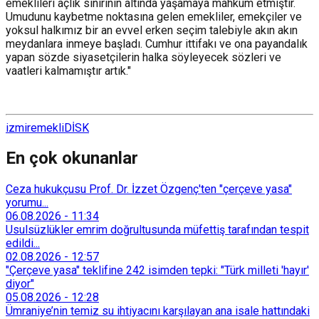
emeklileri açlık sınırının altında yaşamaya mahkûm etmiştir.
Umudunu kaybetme noktasına gelen emekliler, emekçiler ve
yoksul halkımız bir an evvel erken seçim talebiyle akın akın
meydanlara inmeye başladı. Cumhur ittifakı ve ona payandalık
yapan sözde siyasetçilerin halka söyleyecek sözleri ve
vaatleri kalmamıştır artık."
izmir
emekli
DİSK
En çok okunanlar
Ceza hukukçusu Prof. Dr. İzzet Özgenç'ten "çerçeve yasa"
yorumu...
06.08.2026
-
11:34
Usulsüzlükler emrim doğrultusunda müfettiş tarafından tespit
edildi...
02.08.2026
-
12:57
"Çerçeve yasa" teklifine 242 isimden tepki: "Türk milleti 'hayır'
diyor"
05.08.2026
-
12:28
Ümraniye’nin temiz su ihtiyacını karşılayan ana isale hattındaki