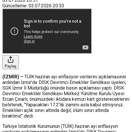
03.07.2026
20:51
Güncelleme
:
03.07.2026
20:53
Paylaş
(İZMİR) –
TÜİK haziran ayı enflasyon verilerini açıklamasının
ardından İzmir'de DİSK Devrimci Emekliler Sendikası üyeleri,
SGK İzmir İl Müdürlüğü önünde basın açıklaması yaptı. DİSK
Devrimci Emekliler Sendikası Merkez Yürütme Kurulu Üyesi
Ercan Çınarlı, önümüzdeki iktidara kırmızı kart göstereceklerini
belirterek, "Yapacakları 17.2'lik zammı asla kabul etmiyoruz.
Emeklileri açlık sınırı altında değil, ölüm sınırı altında
bıraktınız" dedi.
Türkiye İstatistik Kurumunun (TÜİK) haziran ayı enflasyon
verilerini açıklamasının ardından İzmir'de DİSK Devrimci