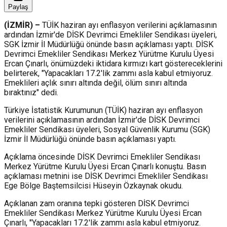
Paylaş
(İZMİR) –
TÜİK haziran ayı enflasyon verilerini açıklamasının
ardından İzmir'de DİSK Devrimci Emekliler Sendikası üyeleri,
SGK İzmir İl Müdürlüğü önünde basın açıklaması yaptı. DİSK
Devrimci Emekliler Sendikası Merkez Yürütme Kurulu Üyesi
Ercan Çınarlı, önümüzdeki iktidara kırmızı kart göstereceklerini
belirterek, "Yapacakları 17.2'lik zammı asla kabul etmiyoruz.
Emeklileri açlık sınırı altında değil, ölüm sınırı altında
bıraktınız" dedi.
Türkiye İstatistik Kurumunun (TÜİK) haziran ayı enflasyon
verilerini açıklamasının ardından İzmir'de DİSK Devrimci
Emekliler Sendikası üyeleri, Sosyal Güvenlik Kurumu (SGK)
İzmir İl Müdürlüğü önünde basın açıklaması yaptı.
Açıklama öncesinde DİSK Devrimci Emekliler Sendikası
Merkez Yürütme Kurulu Üyesi Ercan Çınarlı konuştu. Basın
açıklaması metnini ise DİSK Devrimci Emekliler Sendikası
Ege Bölge Baştemsilcisi Hüseyin Özkaynak okudu.
Açıklanan zam oranına tepki gösteren DİSK Devrimci
Emekliler Sendikası Merkez Yürütme Kurulu Üyesi Ercan
Çınarlı, "Yapacakları 17.2'lik zammı asla kabul etmiyoruz.