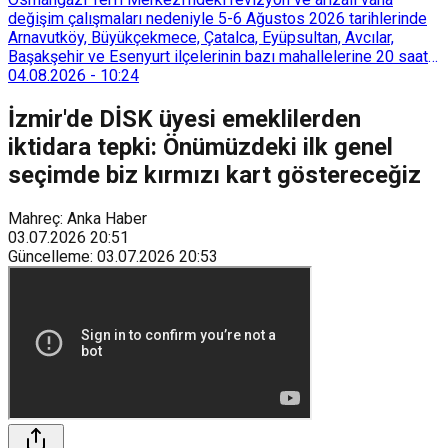
değişim çalışmaları nedeniyle 5-6 Ağustos 2026 tarihlerinde
Arnavutköy, Büyükçekmece, Çatalca, Eyüpsultan, Avcılar,
Başakşehir ve Esenyurt ilçelerinin bazı mahallelerine 20 saat
süreyle su verilemeyecek.
04.08.2026
-
10:24
İzmir'de DİSK üyesi emeklilerden
iktidara tepki: Önümüzdeki ilk genel
seçimde biz kırmızı kart göstereceğiz
Mahreç: Anka Haber
03.07.2026
20:51
Güncelleme
:
03.07.2026
20:53