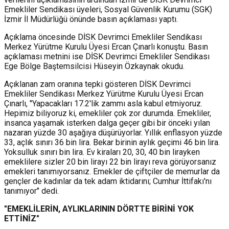
Emekliler Sendikası üyeleri, Sosyal Güvenlik Kurumu (SGK)
İzmir İl Müdürlüğü önünde basın açıklaması yaptı.
Açıklama öncesinde DİSK Devrimci Emekliler Sendikası
Merkez Yürütme Kurulu Üyesi Ercan Çınarlı konuştu. Basın
açıklaması metnini ise DİSK Devrimci Emekliler Sendikası
Ege Bölge Baştemsilcisi Hüseyin Özkaynak okudu.
Açıklanan zam oranına tepki gösteren DİSK Devrimci
Emekliler Sendikası Merkez Yürütme Kurulu Üyesi Ercan
Çınarlı, "Yapacakları 17.2'lik zammı asla kabul etmiyoruz.
Hepimiz biliyoruz ki, emekliler çok zor durumda. Emekliler,
insanca yaşamak isterken dalga geçer gibi bir önceki yılan
nazaran yüzde 30 aşağıya düşürüyorlar. Yıllık enflasyon yüzde
33, açlık sınırı 36 bin lira. Bekar birinin aylık geçimi 46 bin lira.
Yoksulluk sınırı bin lira. Ev kiraları 20, 30, 40 bin lirayken
emeklilere sizler 20 bin lirayı 22 bin lirayı reva görüyorsanız
emekleri tanımıyorsanız. Emekler de çiftçiler de memurlar da
gençler de kadınlar da tek adam iktidarını; Cumhur İttifakı'nı
tanımıyor" dedi.
"EMEKLİLERİN, AYLIKLARININ DÖRTTE BİRİNİ YOK
ETTİNİZ"