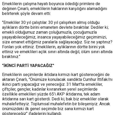
Emeklilerin çalışma hayatı boyunca ödediği primlere de
değinen Çınarlı, emeklilerin haklarının karşılığını alamadığını
belirterek şöyle devam etti:
"Emekliler 30 yıl çalıştılar. 30 yıl çalışırken almış olduğu
aylıkların dörtte birini emaneten devlete bıraktılar. Dediler ki;
emekli olduğumuz zaman çoluğumuzla, çocuğumuzla
yaşayabileceğimiz, insanca yaşayabileceğimiz geçimimizi,
size emanet ettiğimiz paralarla sağlayacağız. Siz ne yaptınız?
Fonları yok ettiniz. Emeklilerin, aylıklarının dörtte birini yok
ettiniz ve emeklileri açlık sınırı altında değil, ölüm sınırı altında
bıraktınız."
"İKİNCİ PARTİ YAPACAĞIZ"
Emeklilerin seçimlerde iktidara kırmızı kart göstereceğini de
aktaran Çınarlı, "Önümüze konulacak sandıkta Cumhur İttifakı'nı
ikinci parti yapacağız ve yeneceğiz. 31 Mart'ta emekliler,
çiftçiler, gençler, kadınlar kıvranırken yerel seçimlerde
özellikle emeklileri yüzde 65'i AKP iktidarına, tek adam
iktidarına sarı kart gösterdi. Dedi ki; bak biz emekliler olarak
muhalefetteyiz. Toplumsal muhalefetin bir bileşeniyiz. Ancak
önümüzdeki ilk genel seçimde biz sana kırmızı kart
göstereceğiz" ifadelerini kullandı.