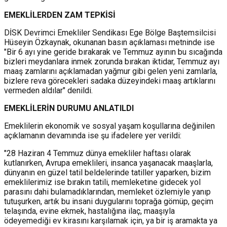
EMEKLİLERDEN ZAM TEPKİSİ
DİSK Devrimci Emekliler Sendikası Ege Bölge Baştemsilcisi
Hüseyin Özkaynak, okunanan basın açıklaması metninde ise
"Bir 6 ayı yine geride bırakarak ve Temmuz ayının bu sıcağında
bizleri meydanlara inmek zorunda bırakan iktidar, Temmuz ayı
maaş zamlarını açıklamadan yağmur gibi gelen yeni zamlarla,
bizlere reva görecekleri sadaka düzeyindeki maaş artıklarını
vermeden aldılar" denildi.
EMEKLİLERİN DURUMU ANLATILDI
Emeklilerin ekonomik ve sosyal yaşam koşullarına değinilen
açıklamanın devamında ise şu ifadelere yer verildi:
"28 Haziran 4 Temmuz dünya emekliler haftası olarak
kutlanırken, Avrupa emeklileri, insanca yaşanacak maaşlarla,
dünyanın en güzel tatil beldelerinde tatiller yaparken, bizim
emeklilerimiz ise bırakın tatili, memleketine gidecek yol
parasını dahi bulamadıklarından, memleket özlemiyle yanıp
tutuşurken, artık bu insani duygularını toprağa gömüp, geçim
telaşında, evine ekmek, hastalığına ilaç, maaşıyla
ödeyemediği ev kirasını karşılamak için, ya bir iş aramakta ya