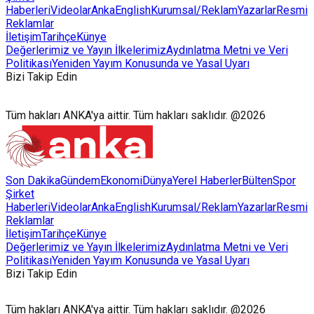
Haberleri
Videolar
AnkaEnglish
Kurumsal/Reklam
Yazarlar
Resmi
Reklamlar
İletişim
Tarihçe
Künye
Değerlerimiz ve Yayın İlkelerimiz
Aydınlatma Metni ve Veri
Politikası
Yeniden Yayım Konusunda ve Yasal Uyarı
Bizi Takip Edin
Tüm hakları ANKA'ya aittir. Tüm hakları saklıdır. @2026
Son Dakika
Gündem
Ekonomi
Dünya
Yerel Haberler
Bülten
Spor
Şirket
Haberleri
Videolar
AnkaEnglish
Kurumsal/Reklam
Yazarlar
Resmi
Reklamlar
İletişim
Tarihçe
Künye
Değerlerimiz ve Yayın İlkelerimiz
Aydınlatma Metni ve Veri
Politikası
Yeniden Yayım Konusunda ve Yasal Uyarı
Bizi Takip Edin
Tüm hakları ANKA'ya aittir. Tüm hakları saklıdır. @2026