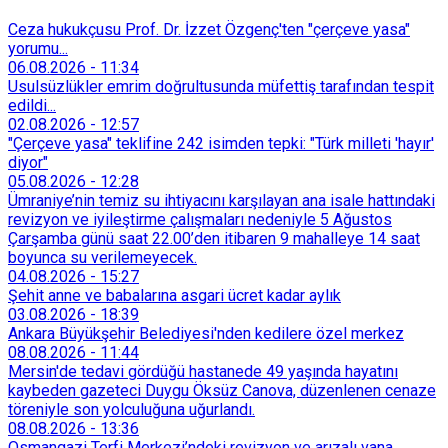
Ceza hukukçusu Prof. Dr. İzzet Özgenç'ten "çerçeve yasa"
yorumu...
06.08.2026
-
11:34
Usulsüzlükler emrim doğrultusunda müfettiş tarafından tespit
edildi...
02.08.2026
-
12:57
"Çerçeve yasa" teklifine 242 isimden tepki: "Türk milleti 'hayır'
diyor"
05.08.2026
-
12:28
Ümraniye’nin temiz su ihtiyacını karşılayan ana isale hattındaki
revizyon ve iyileştirme çalışmaları nedeniyle 5 Ağustos
Çarşamba günü saat 22.00’den itibaren 9 mahalleye 14 saat
boyunca su verilemeyecek.
04.08.2026
-
15:27
Şehit anne ve babalarına asgari ücret kadar aylık
03.08.2026
-
18:39
Ankara Büyükşehir Belediyesi'nden kedilere özel merkez
08.08.2026
-
11:44
Mersin'de tedavi gördüğü hastanede 49 yaşında hayatını
kaybeden gazeteci Duygu Öksüz Canova, düzenlenen cenaze
töreniyle son yolculuğuna uğurlandı.
08.08.2026
-
13:36
Osmangazi Terfi Merkezi’ndeki revizyon ve arızalı vana