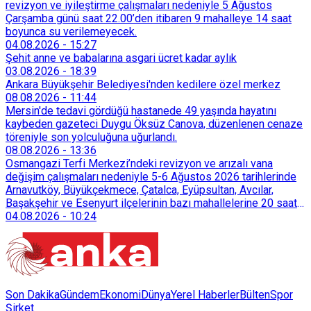
revizyon ve iyileştirme çalışmaları nedeniyle 5 Ağustos
Çarşamba günü saat 22.00’den itibaren 9 mahalleye 14 saat
boyunca su verilemeyecek.
04.08.2026
-
15:27
Şehit anne ve babalarına asgari ücret kadar aylık
03.08.2026
-
18:39
Ankara Büyükşehir Belediyesi'nden kedilere özel merkez
08.08.2026
-
11:44
Mersin'de tedavi gördüğü hastanede 49 yaşında hayatını
kaybeden gazeteci Duygu Öksüz Canova, düzenlenen cenaze
töreniyle son yolculuğuna uğurlandı.
08.08.2026
-
13:36
Osmangazi Terfi Merkezi’ndeki revizyon ve arızalı vana
değişim çalışmaları nedeniyle 5-6 Ağustos 2026 tarihlerinde
Arnavutköy, Büyükçekmece, Çatalca, Eyüpsultan, Avcılar,
Başakşehir ve Esenyurt ilçelerinin bazı mahallelerine 20 saat
süreyle su verilemeyecek.
04.08.2026
-
10:24
Son Dakika
Gündem
Ekonomi
Dünya
Yerel Haberler
Bülten
Spor
Şirket