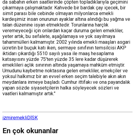
da sabahın erken saatlerinde çöpten topladıklarıyla geçimini
çıkarmaya çalışmaktadır. Kahvede bir bardak çay içecek, bir
simit parası bile cebinde olmayan milyonlarca emekli
kardeşimiz insan onurunun ayaklar altına alındığı bu yağma ve
talan düzenine isyan etmektedir. Torunlarına harçlık
veremeyeceği için onlardan kaçar duruma gelen emekliler,
yeter artık, bu sefalete, aşağılamaya ve yok sayılmaya
tahammülleri kalmamıştır. 2002 yılında emekli maaşları asgari
ücretin bir buçuk katı iken, sermaye sınıfının temsilcisi AKP
iktidarı çıkardığı 5510 sayılı yasa ile maaş hesaplama
katsayısını yüzde 75'ten yüzde 35 lere kadar düşürerek
emeklileri açlık sınırının altında yaşamaya mahkûm etmiştir.
Umudunu kaybetme noktasına gelen emekliler, emekçiler ve
yoksul halkımız bir an evvel erken seçim talebiyle akın akın
meydanlara inmeye başladı. Cumhur ittifakı ve ona payandalık
yapan sözde siyasetçilerin halka söyleyecek sözleri ve
vaatleri kalmamıştır artık."
izmir
emekli
DİSK
En çok okunanlar