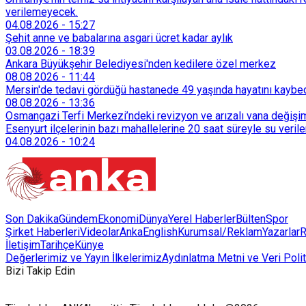
verilemeyecek.
04.08.2026
-
15:27
Şehit anne ve babalarına asgari ücret kadar aylık
03.08.2026
-
18:39
Ankara Büyükşehir Belediyesi'nden kedilere özel merkez
08.08.2026
-
11:44
Mersin'de tedavi gördüğü hastanede 49 yaşında hayatını kaybe
08.08.2026
-
13:36
Osmangazi Terfi Merkezi’ndeki revizyon ve arızalı vana değişim
Esenyurt ilçelerinin bazı mahallelerine 20 saat süreyle su veri
04.08.2026
-
10:24
Son Dakika
Gündem
Ekonomi
Dünya
Yerel Haberler
Bülten
Spor
Şirket Haberleri
Videolar
AnkaEnglish
Kurumsal/Reklam
Yazarlar
R
İletişim
Tarihçe
Künye
Değerlerimiz ve Yayın İlkelerimiz
Aydınlatma Metni ve Veri Polit
Bizi Takip Edin