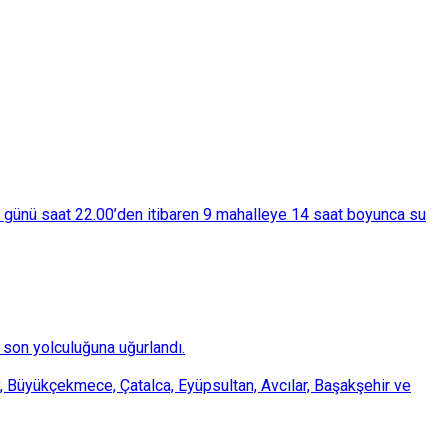
ba günü saat 22.00’den itibaren 9 mahalleye 14 saat boyunca su
son yolculuğuna uğurlandı.
, Büyükçekmece, Çatalca, Eyüpsultan, Avcılar, Başakşehir ve