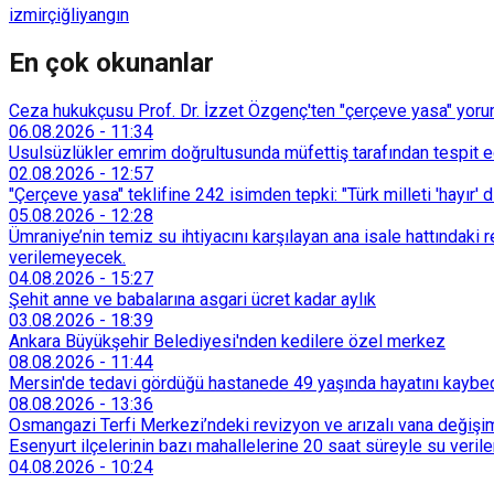
izmir
çiğli
yangın
En çok okunanlar
Ceza hukukçusu Prof. Dr. İzzet Özgenç'ten "çerçeve yasa" yorum
06.08.2026
-
11:34
Usulsüzlükler emrim doğrultusunda müfettiş tarafından tespit edi
02.08.2026
-
12:57
"Çerçeve yasa" teklifine 242 isimden tepki: "Türk milleti 'hayır' d
05.08.2026
-
12:28
Ümraniye’nin temiz su ihtiyacını karşılayan ana isale hattındak
verilemeyecek.
04.08.2026
-
15:27
Şehit anne ve babalarına asgari ücret kadar aylık
03.08.2026
-
18:39
Ankara Büyükşehir Belediyesi'nden kedilere özel merkez
08.08.2026
-
11:44
Mersin'de tedavi gördüğü hastanede 49 yaşında hayatını kaybe
08.08.2026
-
13:36
Osmangazi Terfi Merkezi’ndeki revizyon ve arızalı vana değişim
Esenyurt ilçelerinin bazı mahallelerine 20 saat süreyle su veri
04.08.2026
-
10:24