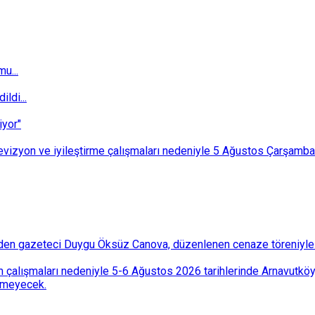
u...
ldi...
iyor"
i revizyon ve iyileştirme çalışmaları nedeniyle 5 Ağustos Çarşam
den gazeteci Duygu Öksüz Canova, düzenlenen cenaze töreniyle 
 çalışmaları nedeniyle 5-6 Ağustos 2026 tarihlerinde Arnavutköy
lemeyecek.