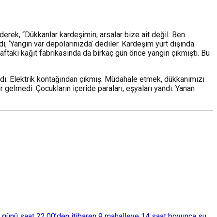
rek, “Dükkanlar kardeşimin, arsalar bize ait değil. Ben
i, ‘Yangın var depolarınızda’ dediler. Kardeşim yurt dışında.
aftaki kağıt fabrikasında da birkaç gün önce yangın çıkmıştı. Bu
adı. Elektrik kontağından çıkmış. Müdahale etmek, dükkanımızı
r gelmedi. Çocukların içeride paraları, eşyaları yandı. Yanan
ba günü saat 22.00’den itibaren 9 mahalleye 14 saat boyunca su