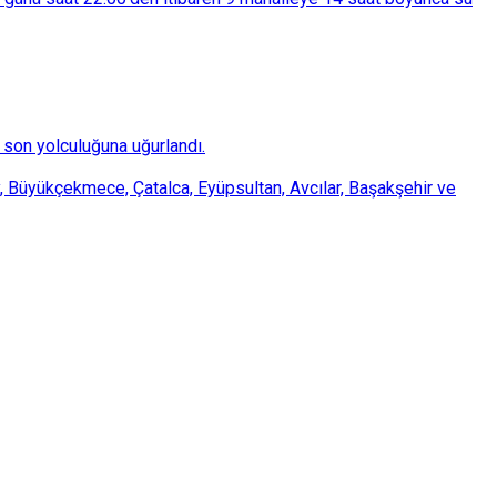
son yolculuğuna uğurlandı.
, Büyükçekmece, Çatalca, Eyüpsultan, Avcılar, Başakşehir ve