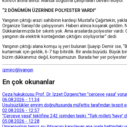
kontrol altına alındı. Alanda soğutma çalışmaları devam ediyor.
“2 DÖNÜMÜN ÜZERİNDE POLYESTER VARDI”
Yangının çıktığı arazi sahibinin kardeşi Mustafa Çağırtekin, ya
Organize Sanayi’de çalışıyorum. Haberi alınca koşarak geldim. Nas
Dükkanlarımızda bir sıkıntı yok. Ama arsalarda polyester vardı. 
yangının da elektrik kontağından çıktığını söylüyorlar” dedi.
Yangının çıktığı alana komşu iş yeri bulunan Şuayip Demir ise, 
kurtarmak için geldik, 6-7 tüp bitirdik. Bir anda büyüdü. Büyük bi
bizim dükkanımız değil, komşumuzun. Burada her yer polyester” i
izmir
çiğli
yangın
En çok okunanlar
Ceza hukukçusu Prof. Dr. İzzet Özgenç'ten "çerçeve yasa" yorum
06.08.2026
-
11:34
Usulsüzlükler emrim doğrultusunda müfettiş tarafından tespit edi
02.08.2026
-
12:57
"Çerçeve yasa" teklifine 242 isimden tepki: "Türk milleti 'hayır' d
05.08.2026
-
12:28
Ümraniye’nin temiz su ihtiyacını karşılayan ana isale hattındak