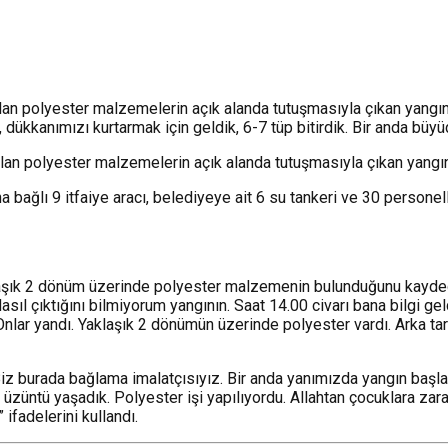
lan polyester malzemelerin açık alanda tutuşmasıyla çıkan yangın, 
ükkanımızı kurtarmak için geldik, 6-7 tüp bitirdik. Bir anda büyü
ılan polyester malzemelerin açık alanda tutuşmasıyla çıkan yangın,
na bağlı 9 itfaiye aracı, belediyeye ait 6 su tankeri ve 30 perso
klaşık 2 dönüm üzerinde polyester malzemenin bulunduğunu kaydede
ıl çıktığını bilmiyorum yangının. Saat 14.00 civarı bana bilgi geld
Onlar yandı. Yaklaşık 2 dönümün üzerinde polyester vardı. Arka tar
“Biz burada bağlama imalatçısıyız. Bir anda yanımızda yangın başl
r üzüntü yaşadık. Polyester işi yapılıyordu. Allahtan çocuklara zara
fadelerini kullandı.