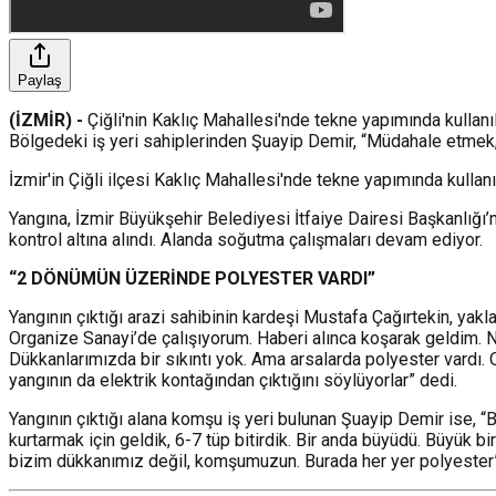
Paylaş
(İZMİR) -
Çiğli'nin Kaklıç Mahallesi'nde tekne yapımında kullanı
Bölgedeki iş yeri sahiplerinden Şuayip Demir, “Müdahale etmek, d
İzmir'in Çiğli ilçesi Kaklıç Mahallesi'nde tekne yapımında kullan
Yangına, İzmir Büyükşehir Belediyesi İtfaiye Dairesi Başkanlığı’
kontrol altına alındı. Alanda soğutma çalışmaları devam ediyor.
“2 DÖNÜMÜN ÜZERİNDE POLYESTER VARDI”
Yangının çıktığı arazi sahibinin kardeşi Mustafa Çağırtekin, ya
Organize Sanayi’de çalışıyorum. Haberi alınca koşarak geldim. Nas
Dükkanlarımızda bir sıkıntı yok. Ama arsalarda polyester vardı. 
yangının da elektrik kontağından çıktığını söylüyorlar” dedi.
Yangının çıktığı alana komşu iş yeri bulunan Şuayip Demir ise, 
kurtarmak için geldik, 6-7 tüp bitirdik. Bir anda büyüdü. Büyük bi
bizim dükkanımız değil, komşumuzun. Burada her yer polyester” i