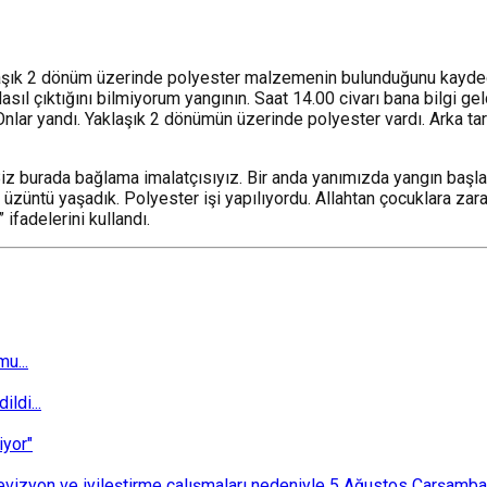
klaşık 2 dönüm üzerinde polyester malzemenin bulunduğunu kaydede
ıl çıktığını bilmiyorum yangının. Saat 14.00 civarı bana bilgi geld
Onlar yandı. Yaklaşık 2 dönümün üzerinde polyester vardı. Arka tar
“Biz burada bağlama imalatçısıyız. Bir anda yanımızda yangın başl
r üzüntü yaşadık. Polyester işi yapılıyordu. Allahtan çocuklara zara
fadelerini kullandı.
u...
ldi...
iyor"
i revizyon ve iyileştirme çalışmaları nedeniyle 5 Ağustos Çarşam