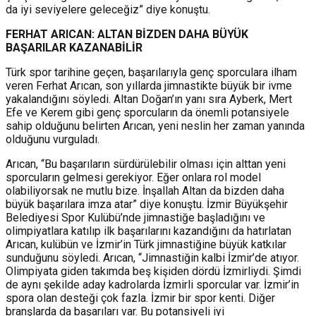
da iyi seviyelere geleceğiz” diye konuştu.
FERHAT ARICAN: ALTAN BİZDEN DAHA BÜYÜK
BAŞARILAR KAZANABİLİR
Türk spor tarihine geçen, başarılarıyla genç sporculara ilham
veren Ferhat Arıcan, son yıllarda jimnastikte büyük bir ivme
yakalandığını söyledi. Altan Doğan’ın yanı sıra Ayberk, Mert
Efe ve Kerem gibi genç sporcuların da önemli potansiyele
sahip olduğunu belirten Arıcan, yeni neslin her zaman yanında
olduğunu vurguladı.
Arıcan, “Bu başarıların sürdürülebilir olması için alttan yeni
sporcuların gelmesi gerekiyor. Eğer onlara rol model
olabiliyorsak ne mutlu bize. İnşallah Altan da bizden daha
büyük başarılara imza atar” diye konuştu. İzmir Büyükşehir
Belediyesi Spor Kulübü’nde jimnastiğe başladığını ve
olimpiyatlara katılıp ilk başarılarını kazandığını da hatırlatan
Arıcan, kulübün ve İzmir’in Türk jimnastiğine büyük katkılar
sunduğunu söyledi. Arıcan, “Jimnastiğin kalbi İzmir’de atıyor.
Olimpiyata giden takımda beş kişiden dördü İzmirliydi. Şimdi
de aynı şekilde aday kadrolarda İzmirli sporcular var. İzmir’in
spora olan desteği çok fazla. İzmir bir spor kenti. Diğer
branşlarda da başarıları var. Bu potansiyeli iyi