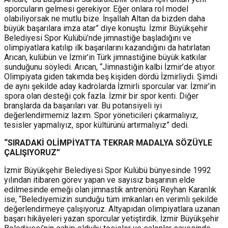
sporcuların gelmesi gerekiyor. Eğer onlara rol model
olabiliyorsak ne mutlu bize. İnşallah Altan da bizden daha
büyük başarılara imza atar” diye konuştu. İzmir Büyükşehir
Belediyesi Spor Kulübü’nde jimnastiğe başladığını ve
olimpiyatlara katılıp ilk başarılarını kazandığını da hatırlatan
Arıcan, kulübün ve İzmir’in Türk jimnastiğine büyük katkılar
sunduğunu söyledi. Arıcan, “Jimnastiğin kalbi İzmir’de atıyor.
Olimpiyata giden takımda beş kişiden dördü İzmirliydi. Şimdi
de aynı şekilde aday kadrolarda İzmirli sporcular var. İzmir’in
spora olan desteği çok fazla. İzmir bir spor kenti. Diğer
branşlarda da başarıları var. Bu potansiyeli iyi
değerlendirmemiz lazım. Spor yöneticileri çıkarmalıyız,
tesisler yapmalıyız, spor kültürünü artırmalıyız” dedi.
“SIRADAKİ OLİMPİYATTA TEKRAR MADALYA SÖZÜYLE
ÇALIŞIYORUZ”
İzmir Büyükşehir Belediyesi Spor Kulübü bünyesinde 1992
yılından itibaren görev yapan ve sayısız başarının elde
edilmesinde emeği olan jimnastik antrenörü Reyhan Karanlık
ise, “Belediyemizin sunduğu tüm imkanları en verimli şekilde
değerlendirmeye çalışıyoruz. Altyapıdan olimpiyatlara uzanan
başarı hikâyeleri yazan sporcular yetiştirdik. İzmir Büyükşehir