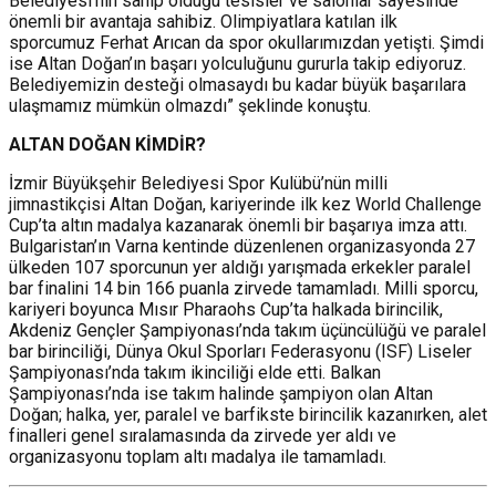
Belediyesi’nin sahip olduğu tesisler ve salonlar sayesinde
önemli bir avantaja sahibiz. Olimpiyatlara katılan ilk
sporcumuz Ferhat Arıcan da spor okullarımızdan yetişti. Şimdi
ise Altan Doğan’ın başarı yolculuğunu gururla takip ediyoruz.
Belediyemizin desteği olmasaydı bu kadar büyük başarılara
ulaşmamız mümkün olmazdı” şeklinde konuştu.
ALTAN DOĞAN KİMDİR?
İzmir Büyükşehir Belediyesi Spor Kulübü’nün milli
jimnastikçisi Altan Doğan, kariyerinde ilk kez World Challenge
Cup’ta altın madalya kazanarak önemli bir başarıya imza attı.
Bulgaristan’ın Varna kentinde düzenlenen organizasyonda 27
ülkeden 107 sporcunun yer aldığı yarışmada erkekler paralel
bar finalini 14 bin 166 puanla zirvede tamamladı. Milli sporcu,
kariyeri boyunca Mısır Pharaohs Cup’ta halkada birincilik,
Akdeniz Gençler Şampiyonası’nda takım üçüncülüğü ve paralel
bar birinciliği, Dünya Okul Sporları Federasyonu (ISF) Liseler
Şampiyonası’nda takım ikinciliği elde etti. Balkan
Şampiyonası’nda ise takım halinde şampiyon olan Altan
Doğan; halka, yer, paralel ve barfikste birincilik kazanırken, alet
finalleri genel sıralamasında da zirvede yer aldı ve
organizasyonu toplam altı madalya ile tamamladı.