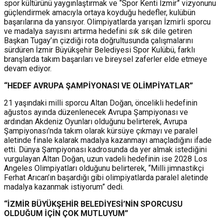
spor kültürünü yaygınlaştırmak ve “Spor Kenti İzmir” vizyonunu
güçlendirmek amacıyla ortaya koyduğu hedefler, kulübün
başarılarına da yansıyor. Olimpiyatlarda yarışan İzmirli sporcu
ve madalya sayısını artırma hedefini sık sık dile getiren
Başkan Tugay’ın çizdiği rota doğrultusunda çalışmalarını
sürdüren İzmir Büyükşehir Belediyesi Spor Kulübü, farklı
branşlarda takım başarıları ve bireysel zaferler elde etmeye
devam ediyor.
“HEDEF AVRUPA ŞAMPİYONASI VE OLİMPİYATLAR”
21 yaşındaki milli sporcu Altan Doğan, öncelikli hedefinin
ağustos ayında düzenlenecek Avrupa Şampiyonası ve
ardından Akdeniz Oyunları olduğunu belirterek, Avrupa
Şampiyonası'nda takım olarak kürsüye çıkmayı ve paralel
aletinde finale kalarak madalya kazanmayı amaçladığını ifade
etti. Dünya Şampiyonası kadrosunda da yer almak istediğini
vurgulayan Altan Doğan, uzun vadeli hedefinin ise 2028 Los
Angeles Olimpiyatları olduğunu belirterek, “Milli jimnastikçi
Ferhat Arıcan’ın başardığı gibi olimpiyatlarda paralel aletinde
madalya kazanmak istiyorum” dedi.
“İZMİR BÜYÜKŞEHİR BELEDİYESİ’NİN SPORCUSU
OLDUĞUM İÇİN ÇOK MUTLUYUM”