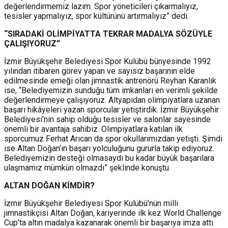
değerlendirmemiz lazım. Spor yöneticileri çıkarmalıyız,
tesisler yapmalıyız, spor kültürünü artırmalıyız” dedi.
“SIRADAKİ OLİMPİYATTA TEKRAR MADALYA SÖZÜYLE
ÇALIŞIYORUZ”
İzmir Büyükşehir Belediyesi Spor Kulübü bünyesinde 1992
yılından itibaren görev yapan ve sayısız başarının elde
edilmesinde emeği olan jimnastik antrenörü Reyhan Karanlık
ise, “Belediyemizin sunduğu tüm imkanları en verimli şekilde
değerlendirmeye çalışıyoruz. Altyapıdan olimpiyatlara uzanan
başarı hikâyeleri yazan sporcular yetiştirdik. İzmir Büyükşehir
Belediyesi’nin sahip olduğu tesisler ve salonlar sayesinde
önemli bir avantaja sahibiz. Olimpiyatlara katılan ilk
sporcumuz Ferhat Arıcan da spor okullarımızdan yetişti. Şimdi
ise Altan Doğan’ın başarı yolculuğunu gururla takip ediyoruz.
Belediyemizin desteği olmasaydı bu kadar büyük başarılara
ulaşmamız mümkün olmazdı” şeklinde konuştu.
ALTAN DOĞAN KİMDİR?
İzmir Büyükşehir Belediyesi Spor Kulübü’nün milli
jimnastikçisi Altan Doğan, kariyerinde ilk kez World Challenge
Cup’ta altın madalya kazanarak önemli bir başarıya imza attı.