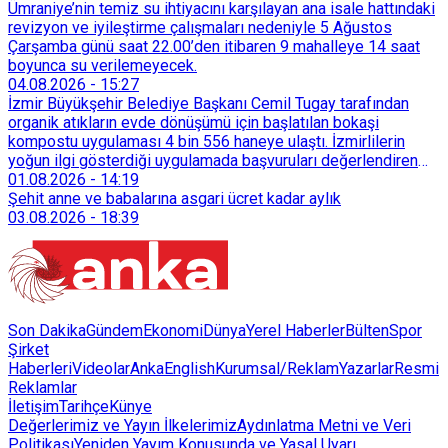
başvurdu.
Ümraniye’nin temiz su ihtiyacını karşılayan ana isale hattındaki
revizyon ve iyileştirme çalışmaları nedeniyle 5 Ağustos
Çarşamba günü saat 22.00’den itibaren 9 mahalleye 14 saat
boyunca su verilemeyecek.
04.08.2026
-
15:27
İzmir Büyükşehir Belediye Başkanı Cemil Tugay tarafından
organik atıkların evde dönüşümü için başlatılan bokaşi
kompostu uygulaması 4 bin 556 haneye ulaştı. İzmirlilerin
yoğun ilgi gösterdiği uygulamada başvuruları değerlendiren
Tarımsal Hizmetler Dairesi Başkanlığı, farklı ilçelerde toplam
01.08.2026
-
14:19
128 bokaşi kompost eğitimi düzenleyerek İzmirlileri
Şehit anne ve babalarına asgari ücret kadar aylık
sürdürülebilir atık yönetimi sistemine dahil etti.
03.08.2026
-
18:39
Son Dakika
Gündem
Ekonomi
Dünya
Yerel Haberler
Bülten
Spor
Şirket
Haberleri
Videolar
AnkaEnglish
Kurumsal/Reklam
Yazarlar
Resmi
Reklamlar
İletişim
Tarihçe
Künye
Değerlerimiz ve Yayın İlkelerimiz
Aydınlatma Metni ve Veri
Politikası
Yeniden Yayım Konusunda ve Yasal Uyarı