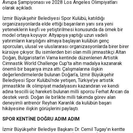
Avrupa Şampiyonası ve 2028 Los Angeles Olimpiyatları
olarak açıkladı.
İzmir Büyükşehir Belediyesi Spor Kulübü, katıldığı
organizasyonlarda elde ettiği başarıların yanı sıra yeni
yeteneklerin keşfi ve yetiştirilmesi konusunda da örnek bir
model ortaya koyuyor. Altyapıya yaptığı uzun vadeli
yatırımların karşılığını almaya başlayan kulübün genç
sporcuları, ulusal ve uluslararası organizasyonlarda birer birer
kürsüye çıkıyor. Bu isimlerden biri olan milli jimnastikçi Altan
Doğan, Bulgaristan’ın Varna kentinde düzenlenen Artistik
Cimnastik World Challenge Cup’ta altın madalya kazanarak
önemli bir başarıya imza attı. Çalışmalarına ilişkin
değerlendirmelerde bulunan Doğan’a, İzmir Büyükşehir
Belediyesi Spor Kulübü’nde yetişen, Türkiye’ye artistik
jimnastikte ilk olimpiyat madalyasını kazandıran ve kendi
adına tescilli üç hareketi bulunan milli sporcu Ferhat Arıcan da
destek verdi. Doğan ile birlikte milli takımda görev alan
deneyimli antrenör Reyhan Karanlık da kulübün başarı
hikâyesine ilişkin görüşlerini paylaştı.
SPOR KENTİNE DOĞRU ADIM ADIM
İzmir Büyükşehir Belediye Başkanı Dr. Cemil Tugay’ın kentte