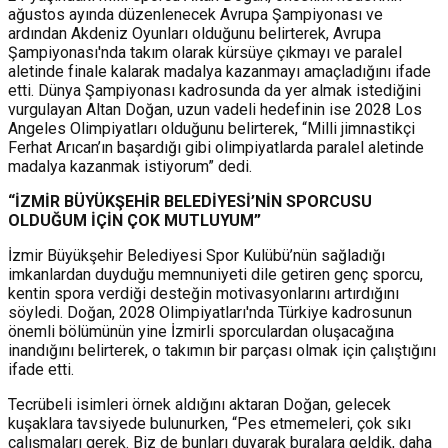
ağustos ayında düzenlenecek Avrupa Şampiyonası ve
ardından Akdeniz Oyunları olduğunu belirterek, Avrupa
Şampiyonası'nda takım olarak kürsüye çıkmayı ve paralel
aletinde finale kalarak madalya kazanmayı amaçladığını ifade
etti. Dünya Şampiyonası kadrosunda da yer almak istediğini
vurgulayan Altan Doğan, uzun vadeli hedefinin ise 2028 Los
Angeles Olimpiyatları olduğunu belirterek, “Milli jimnastikçi
Ferhat Arıcan’ın başardığı gibi olimpiyatlarda paralel aletinde
madalya kazanmak istiyorum” dedi.
“İZMİR BÜYÜKŞEHİR BELEDİYESİ’NİN SPORCUSU
OLDUĞUM İÇİN ÇOK MUTLUYUM”
İzmir Büyükşehir Belediyesi Spor Kulübü’nün sağladığı
imkanlardan duyduğu memnuniyeti dile getiren genç sporcu,
kentin spora verdiği desteğin motivasyonlarını artırdığını
söyledi. Doğan, 2028 Olimpiyatları'nda Türkiye kadrosunun
önemli bölümünün yine İzmirli sporculardan oluşacağına
inandığını belirterek, o takımın bir parçası olmak için çalıştığını
ifade etti.
Tecrübeli isimleri örnek aldığını aktaran Doğan, gelecek
kuşaklara tavsiyede bulunurken, “Pes etmemeleri, çok sıkı
çalışmaları gerek. Biz de bunları duyarak buralara geldik, daha