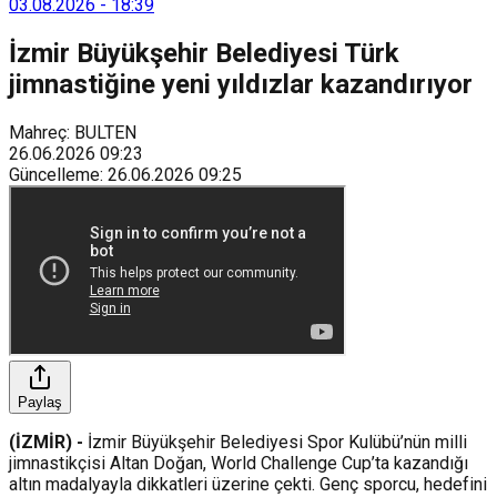
sürdürülebilir atık yönetimi sistemine dahil etti.
03.08.2026
-
18:39
İzmir Büyükşehir Belediyesi Türk
jimnastiğine yeni yıldızlar kazandırıyor
Mahreç: BULTEN
26.06.2026
09:23
Güncelleme
:
26.06.2026
09:25
Paylaş
(İZMİR) -
İzmir Büyükşehir Belediyesi Spor Kulübü’nün milli
jimnastikçisi Altan Doğan, World Challenge Cup’ta kazandığı
altın madalyayla dikkatleri üzerine çekti. Genç sporcu, hedefini