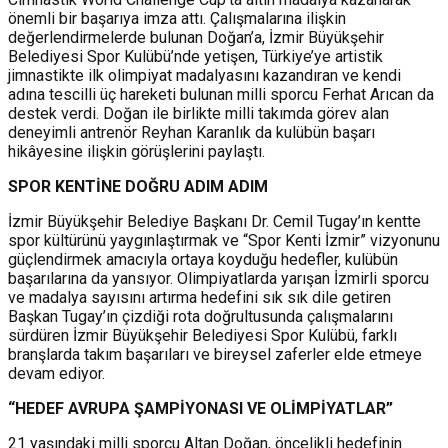
önemli bir başarıya imza attı. Çalışmalarına ilişkin
değerlendirmelerde bulunan Doğan’a, İzmir Büyükşehir
Belediyesi Spor Kulübü’nde yetişen, Türkiye’ye artistik
jimnastikte ilk olimpiyat madalyasını kazandıran ve kendi
adına tescilli üç hareketi bulunan milli sporcu Ferhat Arıcan da
destek verdi. Doğan ile birlikte milli takımda görev alan
deneyimli antrenör Reyhan Karanlık da kulübün başarı
hikâyesine ilişkin görüşlerini paylaştı.
SPOR KENTİNE DOĞRU ADIM ADIM
İzmir Büyükşehir Belediye Başkanı Dr. Cemil Tugay’ın kentte
spor kültürünü yaygınlaştırmak ve “Spor Kenti İzmir” vizyonunu
güçlendirmek amacıyla ortaya koyduğu hedefler, kulübün
başarılarına da yansıyor. Olimpiyatlarda yarışan İzmirli sporcu
ve madalya sayısını artırma hedefini sık sık dile getiren
Başkan Tugay’ın çizdiği rota doğrultusunda çalışmalarını
sürdüren İzmir Büyükşehir Belediyesi Spor Kulübü, farklı
branşlarda takım başarıları ve bireysel zaferler elde etmeye
devam ediyor.
“HEDEF AVRUPA ŞAMPİYONASI VE OLİMPİYATLAR”
21 yaşındaki milli sporcu Altan Doğan, öncelikli hedefinin