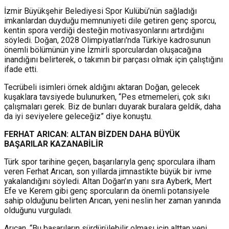
İzmir Büyükşehir Belediyesi Spor Kulübü’nün sağladığı
imkanlardan duyduğu memnuniyeti dile getiren genç sporcu,
kentin spora verdiği desteğin motivasyonlarını artırdığını
söyledi. Doğan, 2028 Olimpiyatları'nda Türkiye kadrosunun
önemli bölümünün yine İzmirli sporculardan oluşacağına
inandığını belirterek, o takımın bir parçası olmak için çalıştığını
ifade etti.
Tecrübeli isimleri örnek aldığını aktaran Doğan, gelecek
kuşaklara tavsiyede bulunurken, “Pes etmemeleri, çok sıkı
çalışmaları gerek. Biz de bunları duyarak buralara geldik, daha
da iyi seviyelere geleceğiz” diye konuştu.
FERHAT ARICAN: ALTAN BİZDEN DAHA BÜYÜK
BAŞARILAR KAZANABİLİR
Türk spor tarihine geçen, başarılarıyla genç sporculara ilham
veren Ferhat Arıcan, son yıllarda jimnastikte büyük bir ivme
yakalandığını söyledi. Altan Doğan’ın yanı sıra Ayberk, Mert
Efe ve Kerem gibi genç sporcuların da önemli potansiyele
sahip olduğunu belirten Arıcan, yeni neslin her zaman yanında
olduğunu vurguladı.
Arıcan, “Bu başarıların sürdürülebilir olması için alttan yeni