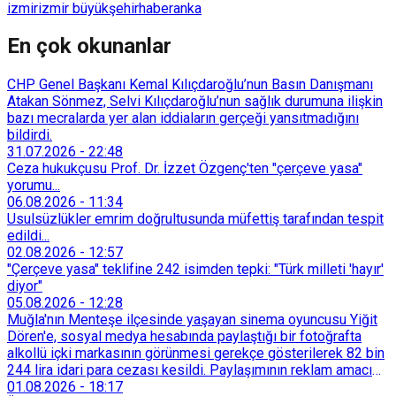
izmir
izmir büyükşehir
haber
anka
En çok okunanlar
CHP Genel Başkanı Kemal Kılıçdaroğlu’nun Basın Danışmanı
Atakan Sönmez, Selvi Kılıçdaroğlu’nun sağlık durumuna ilişkin
bazı mecralarda yer alan iddiaların gerçeği yansıtmadığını
bildirdi.
31.07.2026
-
22:48
Ceza hukukçusu Prof. Dr. İzzet Özgenç'ten "çerçeve yasa"
yorumu...
06.08.2026
-
11:34
Usulsüzlükler emrim doğrultusunda müfettiş tarafından tespit
edildi...
02.08.2026
-
12:57
"Çerçeve yasa" teklifine 242 isimden tepki: "Türk milleti 'hayır'
diyor"
05.08.2026
-
12:28
Muğla'nın Menteşe ilçesinde yaşayan sinema oyuncusu Yiğit
Dören'e, sosyal medya hesabında paylaştığı bir fotoğrafta
alkollü içki markasının görünmesi gerekçe gösterilerek 82 bin
244 lira idari para cezası kesildi. Paylaşımının reklam amacı
taşımadığını savunan Dören, cezanın iptali için yargıya
01.08.2026
-
18:17