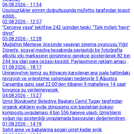
06.08.2026
-
11:34
Usulsüzlükler emrim doğrultusunda müfettiş tarafından tespit
edildi...
02.08.2026
-
12:57
"Çerçeve yasa" teklifine 242 isimden tepki: "Türk milleti 'hayır'
diyor"
05.08.2026
-
12:28
Muğla'nın Menteşe ilçesinde yaşayan sinema oyuncusu Yiğit
Dören'e, sosyal medya hesabında paylaştığı bir fotoğrafta
alkollü içki markasının görünmesi gerekçe gösterilerek 82 bin
244 lira idari para cezası kesildi. Paylaşımının reklam amacı
taşımadığını savunan Dören, cezanın iptali için yargıya
01.08.2026
-
18:17
başvurdu.
Ümraniye’nin temiz su ihtiyacını karşılayan ana isale hattındaki
revizyon ve iyileştirme çalışmaları nedeniyle 5 Ağustos
Çarşamba günü saat 22.00’den itibaren 9 mahalleye 14 saat
boyunca su verilemeyecek.
04.08.2026
-
15:27
İzmir Büyükşehir Belediye Başkanı Cemil Tugay tarafından
organik atıkların evde dönüşümü için başlatılan bokaşi
kompostu uygulaması 4 bin 556 haneye ulaştı. İzmirlilerin
yoğun ilgi gösterdiği uygulamada başvuruları değerlendiren
Tarımsal Hizmetler Dairesi Başkanlığı, farklı ilçelerde toplam
01.08.2026
-
14:19
128 bokaşi kompost eğitimi düzenleyerek İzmirlileri
Şehit anne ve babalarına asgari ücret kadar aylık