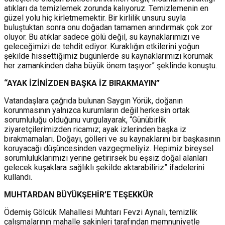
atıkları da temizlemek zorunda kalıyoruz. Temizlemenin en
güzel yolu hiç kirletmemektir. Bir kirlilik unsuru suyla
buluştuktan sonra onu doğadan tamamen arındırmak çok zor
oluyor. Bu atıklar sadece gölü değil, su kaynaklarımızı ve
geleceğimizi de tehdit ediyor. Kuraklığın etkilerini yoğun
şekilde hissettiğimiz bugünlerde su kaynaklarımızı korumak
her zamankinden daha büyük önem taşıyor” şeklinde konuştu.
“AYAK İZİNİZDEN BAŞKA İZ BIRAKMAYIN”
Vatandaşlara çağrıda bulunan Saygın Yörük, doğanın
korunmasının yalnızca kurumların değil herkesin ortak
sorumluluğu olduğunu vurgulayarak, “Günübirlik
ziyaretçilerimizden ricamız; ayak izlerinden başka iz
bırakmamaları. Doğayı, gölleri ve su kaynaklarını bir başkasının
koruyacağı düşüncesinden vazgeçmeliyiz. Hepimiz bireysel
sorumluluklarımızı yerine getirirsek bu eşsiz doğal alanları
gelecek kuşaklara sağlıklı şekilde aktarabiliriz” ifadelerini
kullandı.
MUHTARDAN BÜYÜKŞEHİR’E TEŞEKKÜR
Ödemiş Gölcük Mahallesi Muhtarı Fevzi Aynalı, temizlik
çalışmalarının mahalle sakinleri tarafından memnuniyetle