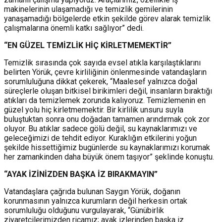
makinelerinin ulaşamadığı ve temizlik gemilerinin
yanaşamadığı bölgelerde etkin şekilde görev alarak temizlik
çalışmalarına önemli katkı sağlıyor” dedi.
“EN GÜZEL TEMİZLİK HİÇ KİRLETMEMEKTİR”
Temizlik sırasında çok sayıda evsel atıkla karşılaştıklarını
belirten Yörük, çevre kirliliğinin önlenmesinde vatandaşların
sorumluluğuna dikkat çekerek, “Maalesef yalnızca doğal
süreçlerle oluşan bitkisel birikimleri değil, insanların bıraktığı
atıkları da temizlemek zorunda kalıyoruz. Temizlemenin en
güzel yolu hiç kirletmemektir. Bir kirlilik unsuru suyla
buluştuktan sonra onu doğadan tamamen arındırmak çok zor
oluyor. Bu atıklar sadece gölü değil, su kaynaklarımızı ve
geleceğimizi de tehdit ediyor. Kuraklığın etkilerini yoğun
şekilde hissettiğimiz bugünlerde su kaynaklarımızı korumak
her zamankinden daha büyük önem taşıyor” şeklinde konuştu.
“AYAK İZİNİZDEN BAŞKA İZ BIRAKMAYIN”
Vatandaşlara çağrıda bulunan Saygın Yörük, doğanın
korunmasının yalnızca kurumların değil herkesin ortak
sorumluluğu olduğunu vurgulayarak, “Günübirlik
ziyaretçilerimizden ricamız; ayak izlerinden başka iz