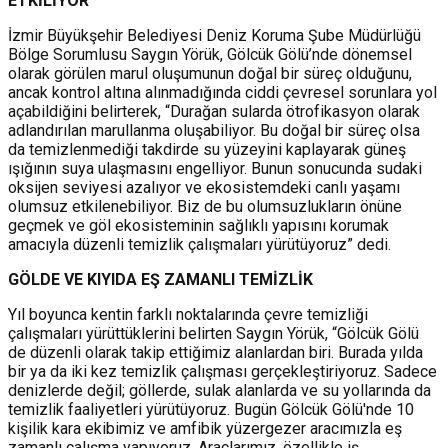
ETKİLİYOR”
İzmir Büyükşehir Belediyesi Deniz Koruma Şube Müdürlüğü
Bölge Sorumlusu Saygın Yörük, Gölcük Gölü’nde dönemsel
olarak görülen marul oluşumunun doğal bir süreç olduğunu,
ancak kontrol altına alınmadığında ciddi çevresel sorunlara yol
açabildiğini belirterek, “Durağan sularda ötrofikasyon olarak
adlandırılan marullanma oluşabiliyor. Bu doğal bir süreç olsa
da temizlenmediği takdirde su yüzeyini kaplayarak güneş
ışığının suya ulaşmasını engelliyor. Bunun sonucunda sudaki
oksijen seviyesi azalıyor ve ekosistemdeki canlı yaşamı
olumsuz etkilenebiliyor. Biz de bu olumsuzlukların önüne
geçmek ve göl ekosisteminin sağlıklı yapısını korumak
amacıyla düzenli temizlik çalışmaları yürütüyoruz” dedi.
GÖLDE VE KIYIDA EŞ ZAMANLI TEMİZLİK
Yıl boyunca kentin farklı noktalarında çevre temizliği
çalışmaları yürüttüklerini belirten Saygın Yörük, “Gölcük Gölü
de düzenli olarak takip ettiğimiz alanlardan biri. Burada yılda
bir ya da iki kez temizlik çalışması gerçekleştiriyoruz. Sadece
denizlerde değil; göllerde, sulak alanlarda ve su yollarında da
temizlik faaliyetleri yürütüyoruz. Bugün Gölcük Gölü'nde 10
kişilik kara ekibimiz ve amfibik yüzergezer aracımızla eş
zamanlı çalışma yapıyoruz. Araçlarımız, özellikle iş