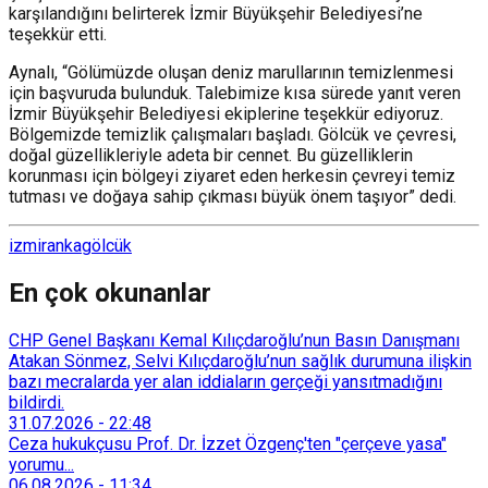
karşılandığını belirterek İzmir Büyükşehir Belediyesi’ne
teşekkür etti.
Aynalı, “Gölümüzde oluşan deniz marullarının temizlenmesi
için başvuruda bulunduk. Talebimize kısa sürede yanıt veren
İzmir Büyükşehir Belediyesi ekiplerine teşekkür ediyoruz.
Bölgemizde temizlik çalışmaları başladı. Gölcük ve çevresi,
doğal güzellikleriyle adeta bir cennet. Bu güzelliklerin
korunması için bölgeyi ziyaret eden herkesin çevreyi temiz
tutması ve doğaya sahip çıkması büyük önem taşıyor” dedi.
izmir
anka
gölcük
En çok okunanlar
CHP Genel Başkanı Kemal Kılıçdaroğlu’nun Basın Danışmanı
Atakan Sönmez, Selvi Kılıçdaroğlu’nun sağlık durumuna ilişkin
bazı mecralarda yer alan iddiaların gerçeği yansıtmadığını
bildirdi.
31.07.2026
-
22:48
Ceza hukukçusu Prof. Dr. İzzet Özgenç'ten "çerçeve yasa"
yorumu...
06.08.2026
-
11:34