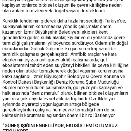
kaplayan tonlarca bitkisel oluşum ile çevre kirliliğine neden
olan atıklar temizlenerek doğal yaşam desteklendi.
Kuraklık tehdidinin giderek daha fazla hissedildiği Türkiye’de,
su kaynaklarının korunmasına yönelik çalışmalar önem
kazanıyor. İzmir Büyükşehir Belediyesi ekipleri, kent
genelindeki göller, sulak alanlar, kıyılar ve su yollarında çevre
temizliği çalışmalarını yıl boyunca sürdürüyor. Ödemiş’in doğal
miraslarından Gölcük Gölü’nde iki gün süren kapsamlı bir
temizlik çalışması gerçekleştirdi. Amfibik araçlar ve kara
ekiplerinin eş zamanlı görev aldığı çalışmalarda, göl
ekosistemini tehdit eden su yüzeyi bitkileri ile çevre kirliliğine
neden olan atıklar temizlenerek doğal yaşamın korunmasına
katkı sağlandı. İzmir Büyükşehir Belediyesi Çevre Koruma ve
Kontrol Dairesi Başkanlığı Deniz Koruma Şube Müdürlüğü
ekiplerince yürütülen çalışmalarda, göl yüzeyini kaplayan ve
halk arasında “deniz marulu” olarak bilinen bitkisel oluşumların
yanı sıra çok sayıda evsel atık da toplandı. Özellikle yaz
aylarında ziyaretçi yoğunluğunun arttığı bölgede
gerçekleştirilen çalışma, hem çevre temizliği hem de su
kalitesinin korunması açısından önemli bir rol üstleniyor.
“GÜNEŞ IŞIĞINI ENGELLİYOR, EKOSİSTEMİ OLUMSUZ