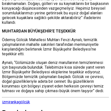
bırakmamaları. Doğayı, gölleri ve su kaynaklarını bir başkasının
koruyacağı düşüncesinden vazgeçmeliyiz. Hepimiz bireysel
sorumluluklarımızı yerine getirirsek bu eşsiz doğal alanları
gelecek kuşaklara sağlıklı şekilde aktarabiliriz” ifadelerini
kullandı.
MUHTARDAN BÜYÜKŞEHİR’E TEŞEKKÜR
Ödemiş Gölcük Mahallesi Muhtarı Fevzi Aynalı, temizlik
çalışmalarının mahalle sakinleri tarafından memnuniyetle
karşılandığını belirterek İzmir Büyükşehir Belediyesi’ne
teşekkür etti.
Aynalı, “Gölümüzde oluşan deniz marullarının temizlenmesi
için başvuruda bulunduk. Talebimize kısa sürede yanıt veren
İzmir Büyükşehir Belediyesi ekiplerine teşekkür ediyoruz.
Bölgemizde temizlik çalışmaları başladı. Gölcük ve çevresi,
doğal güzellikleriyle adeta bir cennet. Bu güzelliklerin
korunması için bölgeyi ziyaret eden herkesin çevreyi temiz
tutması ve doğaya sahip çıkması büyük önem taşıyor” dedi.
izmir
anka
gölcük