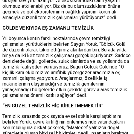
oksijen seviyesi azalıyor ve ekosistemdeki canlı yaşamı
olumsuz etkilenebiliyor. Biz de bu olumsuzlukların önüne
geçmek ve göl ekosisteminin sağlıklı yapısını korumak
amacıyla düzenli temizlik çalışmaları yürütüyoruz” dedi.
GÖLDE VE KIYIDA EŞ ZAMANLI TEMİZLİK
Yıl boyunca kentin farklı noktalarında çevre temizliği
çalışmaları yürüttüklerini belirten Saygın Yörük, “Gölcük Gölü
de düzenli olarak takip ettiğimiz alanlardan biri. Burada yılda
bir ya da iki kez temizlik çalışması gerçekleştiriyoruz. Sadece
denizlerde değil; göllerde, sulak alanlarda ve su yollarında da
temizlik faaliyetleri yürütüyoruz. Bugün Gölcük Gölü'nde 10
kişilik kara ekibimiz ve amfibik yüzergezer aracımızla eş
zamanlı çalışma yapıyoruz. Araçlarımız, özellikle iş
makinelerinin ulaşamadığı ve temizlik gemilerinin
yanaşamadığı bölgelerde etkin şekilde görev alarak temizlik
çalışmalarına önemli katkı sağlıyor” dedi.
“EN GÜZEL TEMİZLİK HİÇ KİRLETMEMEKTİR”
Temizlik sırasında çok sayıda evsel atıkla karşılaştıklarını
belirten Yörük, çevre kirliliğinin önlenmesinde vatandaşların
sorumluluğuna dikkat çekerek, “Maalesef yalnızca doğal
süreçlerle oluşan bitkisel birikimleri değil, insanların bıraktığı