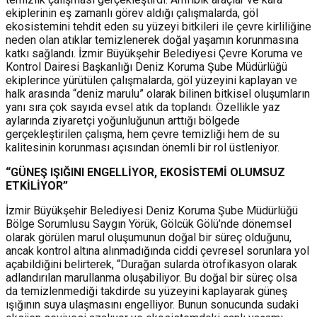
ekiplerinin eş zamanlı görev aldığı çalışmalarda, göl
ekosistemini tehdit eden su yüzeyi bitkileri ile çevre kirliliğine
neden olan atıklar temizlenerek doğal yaşamın korunmasına
katkı sağlandı. İzmir Büyükşehir Belediyesi Çevre Koruma ve
Kontrol Dairesi Başkanlığı Deniz Koruma Şube Müdürlüğü
ekiplerince yürütülen çalışmalarda, göl yüzeyini kaplayan ve
halk arasında “deniz marulu” olarak bilinen bitkisel oluşumların
yanı sıra çok sayıda evsel atık da toplandı. Özellikle yaz
aylarında ziyaretçi yoğunluğunun arttığı bölgede
gerçekleştirilen çalışma, hem çevre temizliği hem de su
kalitesinin korunması açısından önemli bir rol üstleniyor.
“GÜNEŞ IŞIĞINI ENGELLİYOR, EKOSİSTEMİ OLUMSUZ
ETKİLİYOR”
İzmir Büyükşehir Belediyesi Deniz Koruma Şube Müdürlüğü
Bölge Sorumlusu Saygın Yörük, Gölcük Gölü’nde dönemsel
olarak görülen marul oluşumunun doğal bir süreç olduğunu,
ancak kontrol altına alınmadığında ciddi çevresel sorunlara yol
açabildiğini belirterek, “Durağan sularda ötrofikasyon olarak
adlandırılan marullanma oluşabiliyor. Bu doğal bir süreç olsa
da temizlenmediği takdirde su yüzeyini kaplayarak güneş
ışığının suya ulaşmasını engelliyor. Bunun sonucunda sudaki