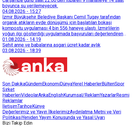
Çarşamba günü saat 22.00’den itibaren 9 mahalleye 14 saat
boyunca su verilemeyecek.
04.08.2026
-
15:27
İzmir Büyükşehir Belediye Başkanı Cemil Tugay tarafından
organik atıkların evde dönüşümü için başlatılan bokaşi
kompostu uygulaması 4 bin 556 haneye ulaştı. İzmirlilerin
yoğun ilgi gösterdiği uygulamada başvuruları değerlendiren
Tarımsal Hizmetler Dairesi Başkanlığı, farklı ilçelerde toplam
01.08.2026
-
14:19
128 bokaşi kompost eğitimi düzenleyerek İzmirlileri
Şehit anne ve babalarına asgari ücret kadar aylık
sürdürülebilir atık yönetimi sistemine dahil etti.
03.08.2026
-
18:39
Son Dakika
Gündem
Ekonomi
Dünya
Yerel Haberler
Bülten
Spor
Şirket
Haberleri
Videolar
AnkaEnglish
Kurumsal/Reklam
Yazarlar
Resmi
Reklamlar
İletişim
Tarihçe
Künye
Değerlerimiz ve Yayın İlkelerimiz
Aydınlatma Metni ve Veri
Politikası
Yeniden Yayım Konusunda ve Yasal Uyarı
Bizi Takip Edin