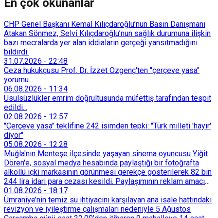
En çok okunanlar
CHP Genel Başkanı Kemal Kılıçdaroğlu’nun Basın Danışmanı
Atakan Sönmez, Selvi Kılıçdaroğlu’nun sağlık durumuna ilişkin
bazı mecralarda yer alan iddiaların gerçeği yansıtmadığını
bildirdi.
31.07.2026
-
22:48
Ceza hukukçusu Prof. Dr. İzzet Özgenç'ten "çerçeve yasa"
yorumu...
06.08.2026
-
11:34
Usulsüzlükler emrim doğrultusunda müfettiş tarafından tespit
edildi...
02.08.2026
-
12:57
"Çerçeve yasa" teklifine 242 isimden tepki: "Türk milleti 'hayır'
diyor"
05.08.2026
-
12:28
Muğla'nın Menteşe ilçesinde yaşayan sinema oyuncusu Yiğit
Dören'e, sosyal medya hesabında paylaştığı bir fotoğrafta
alkollü içki markasının görünmesi gerekçe gösterilerek 82 bin
244 lira idari para cezası kesildi. Paylaşımının reklam amacı
taşımadığını savunan Dören, cezanın iptali için yargıya
01.08.2026
-
18:17
başvurdu.
Ümraniye’nin temiz su ihtiyacını karşılayan ana isale hattındaki
revizyon ve iyileştirme çalışmaları nedeniyle 5 Ağustos