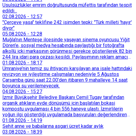
Usulsüzlükler emrim doğrultusunda müfettiş tarafından tespit
edildi...
02.08.2026
-
12:57
"Çerçeve yasa" teklifine 242 isimden tepki: "Türk milleti 'hayır'
diyor"
05.08.2026
-
12:28
Muğla'nın Menteşe ilçesinde yaşayan sinema oyuncusu Yiğit
Dören'e, sosyal medya hesabında paylaştığı bir fotoğrafta
alkollü içki markasının görünmesi gerekçe gösterilerek 82 bin
244 lira idari para cezası kesildi. Paylaşımının reklam amacı
taşımadığını savunan Dören, cezanın iptali için yargıya
01.08.2026
-
18:17
başvurdu.
Ümraniye’nin temiz su ihtiyacını karşılayan ana isale hattındaki
revizyon ve iyileştirme çalışmaları nedeniyle 5 Ağustos
Çarşamba günü saat 22.00’den itibaren 9 mahalleye 14 saat
boyunca su verilemeyecek.
04.08.2026
-
15:27
İzmir Büyükşehir Belediye Başkanı Cemil Tugay tarafından
organik atıkların evde dönüşümü için başlatılan bokaşi
kompostu uygulaması 4 bin 556 haneye ulaştı. İzmirlilerin
yoğun ilgi gösterdiği uygulamada başvuruları değerlendiren
Tarımsal Hizmetler Dairesi Başkanlığı, farklı ilçelerde toplam
01.08.2026
-
14:19
128 bokaşi kompost eğitimi düzenleyerek İzmirlileri
Şehit anne ve babalarına asgari ücret kadar aylık
sürdürülebilir atık yönetimi sistemine dahil etti.
03.08.2026
-
18:39