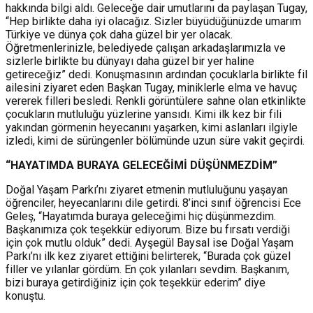
hakkında bilgi aldı. Geleceğe dair umutlarını da paylaşan Tugay,
“Hep birlikte daha iyi olacağız. Sizler büyüdüğünüzde umarım
Türkiye ve dünya çok daha güzel bir yer olacak.
Öğretmenlerinizle, belediyede çalışan arkadaşlarımızla ve
sizlerle birlikte bu dünyayı daha güzel bir yer haline
getireceğiz” dedi. Konuşmasının ardından çocuklarla birlikte fil
ailesini ziyaret eden Başkan Tugay, miniklerle elma ve havuç
vererek filleri besledi. Renkli görüntülere sahne olan etkinlikte
çocukların mutluluğu yüzlerine yansıdı. Kimi ilk kez bir fili
yakından görmenin heyecanını yaşarken, kimi aslanları ilgiyle
izledi, kimi de sürüngenler bölümünde uzun süre vakit geçirdi.
“HAYATIMDA BURAYA GELECEĞİMİ DÜŞÜNMEZDİM”
Doğal Yaşam Parkı’nı ziyaret etmenin mutluluğunu yaşayan
öğrenciler, heyecanlarını dile getirdi. 8’inci sınıf öğrencisi Ece
Geleş, “Hayatımda buraya geleceğimi hiç düşünmezdim.
Başkanımıza çok teşekkür ediyorum. Bize bu fırsatı verdiği
için çok mutlu olduk” dedi. Ayşegül Baysal ise Doğal Yaşam
Parkı’nı ilk kez ziyaret ettiğini belirterek, “Burada çok güzel
filler ve yılanlar gördüm. En çok yılanları sevdim. Başkanım,
bizi buraya getirdiğiniz için çok teşekkür ederim” diye
konuştu.