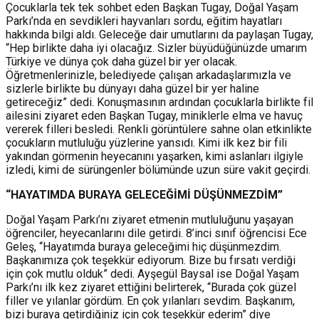
Çocuklarla tek tek sohbet eden Başkan Tugay, Doğal Yaşam
Parkı’nda en sevdikleri hayvanları sordu, eğitim hayatları
hakkında bilgi aldı. Geleceğe dair umutlarını da paylaşan Tugay,
“Hep birlikte daha iyi olacağız. Sizler büyüdüğünüzde umarım
Türkiye ve dünya çok daha güzel bir yer olacak.
Öğretmenlerinizle, belediyede çalışan arkadaşlarımızla ve
sizlerle birlikte bu dünyayı daha güzel bir yer haline
getireceğiz” dedi. Konuşmasının ardından çocuklarla birlikte fil
ailesini ziyaret eden Başkan Tugay, miniklerle elma ve havuç
vererek filleri besledi. Renkli görüntülere sahne olan etkinlikte
çocukların mutluluğu yüzlerine yansıdı. Kimi ilk kez bir fili
yakından görmenin heyecanını yaşarken, kimi aslanları ilgiyle
izledi, kimi de sürüngenler bölümünde uzun süre vakit geçirdi.
“HAYATIMDA BURAYA GELECEĞİMİ DÜŞÜNMEZDİM”
Doğal Yaşam Parkı’nı ziyaret etmenin mutluluğunu yaşayan
öğrenciler, heyecanlarını dile getirdi. 8’inci sınıf öğrencisi Ece
Geleş, “Hayatımda buraya geleceğimi hiç düşünmezdim.
Başkanımıza çok teşekkür ediyorum. Bize bu fırsatı verdiği
için çok mutlu olduk” dedi. Ayşegül Baysal ise Doğal Yaşam
Parkı’nı ilk kez ziyaret ettiğini belirterek, “Burada çok güzel
filler ve yılanlar gördüm. En çok yılanları sevdim. Başkanım,
bizi buraya getirdiğiniz için çok teşekkür ederim” diye