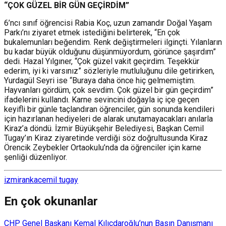
“ÇOK GÜZEL BİR GÜN GEÇİRDİM”
6’ncı sınıf öğrencisi Rabia Koç, uzun zamandır Doğal Yaşam
Parkı’nı ziyaret etmek istediğini belirterek, “En çok
bukalemunları beğendim. Renk değiştirmeleri ilginçti. Yılanların
bu kadar büyük olduğunu düşünmüyordum, görünce şaşırdım”
dedi. Hazal Yılgıner, “Çok güzel vakit geçirdim. Teşekkür
ederim, iyi ki varsınız” sözleriyle mutluluğunu dile getirirken,
Yurdagül Seyri ise “Buraya daha önce hiç gelmemiştim.
Hayvanları gördüm, çok sevdim. Çok güzel bir gün geçirdim”
ifadelerini kullandı. Karne sevincini doğayla iç içe geçen
keyifli bir günle taçlandıran öğrenciler, gün sonunda kendileri
için hazırlanan hediyeleri de alarak unutamayacakları anılarla
Kiraz’a döndü. İzmir Büyükşehir Belediyesi, Başkan Cemil
Tugay’ın Kiraz ziyaretinde verdiği söz doğrultusunda Kiraz
Örencik Zeybekler Ortaokulu’nda da öğrenciler için karne
şenliği düzenliyor.
izmir
anka
cemil tugay
En çok okunanlar
CHP Genel Başkanı Kemal Kılıçdaroğlu’nun Basın Danışmanı