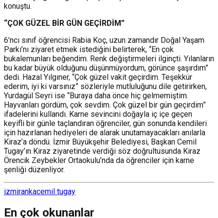
konuştu.
“ÇOK GÜZEL BİR GÜN GEÇİRDİM”
6’ncı sınıf öğrencisi Rabia Koç, uzun zamandır Doğal Yaşam
Parkı’nı ziyaret etmek istediğini belirterek, “En çok
bukalemunları beğendim. Renk değiştirmeleri ilginçti. Yılanların
bu kadar büyük olduğunu düşünmüyordum, görünce şaşırdım”
dedi. Hazal Yılgıner, “Çok güzel vakit geçirdim. Teşekkür
ederim, iyi ki varsınız” sözleriyle mutluluğunu dile getirirken,
Yurdagül Seyri ise “Buraya daha önce hiç gelmemiştim.
Hayvanları gördüm, çok sevdim. Çok güzel bir gün geçirdim”
ifadelerini kullandı. Karne sevincini doğayla iç içe geçen
keyifli bir günle taçlandıran öğrenciler, gün sonunda kendileri
için hazırlanan hediyeleri de alarak unutamayacakları anılarla
Kiraz’a döndü. İzmir Büyükşehir Belediyesi, Başkan Cemil
Tugay’ın Kiraz ziyaretinde verdiği söz doğrultusunda Kiraz
Örencik Zeybekler Ortaokulu’nda da öğrenciler için karne
şenliği düzenliyor.
izmir
anka
cemil tugay
En çok okunanlar