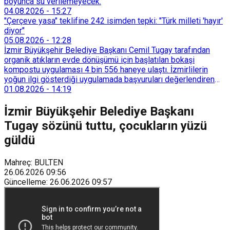
boyunca su verilemeyecek.
04.08.2026
-
15:27
"Çerçeve yasa" teklifine 242 isimden tepki: "Türk milleti 'hayır'
diyor"
05.08.2026
-
12:28
İzmir Büyükşehir Belediye Başkanı Cemil Tugay tarafından
organik atıkların evde dönüşümü için başlatılan bokaşi
kompostu uygulaması 4 bin 556 haneye ulaştı. İzmirlilerin
yoğun ilgi gösterdiği uygulamada başvuruları değerlendiren
Tarımsal Hizmetler Dairesi Başkanlığı, farklı ilçelerde toplam
01.08.2026
-
14:19
128 bokaşi kompost eğitimi düzenleyerek İzmirlileri
sürdürülebilir atık yönetimi sistemine dahil etti.
İzmir Büyükşehir Belediye Başkanı
Tugay sözünü tuttu, çocukların yüzü
güldü
Mahreç: BULTEN
26.06.2026
09:56
Güncelleme
:
26.06.2026
09:57