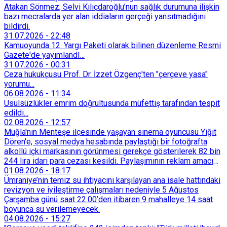
Atakan Sönmez, Selvi Kılıçdaroğlu’nun sağlık durumuna ilişkin
bazı mecralarda yer alan iddiaların gerçeği yansıtmadığını
bildirdi.
31.07.2026
-
22:48
Kamuoyunda 12. Yargı Paketi olarak bilinen düzenleme Resmi
Gazete'de yayımlandI...
31.07.2026
-
00:31
Ceza hukukçusu Prof. Dr. İzzet Özgenç'ten "çerçeve yasa"
yorumu...
06.08.2026
-
11:34
Usulsüzlükler emrim doğrultusunda müfettiş tarafından tespit
edildi...
02.08.2026
-
12:57
Muğla'nın Menteşe ilçesinde yaşayan sinema oyuncusu Yiğit
Dören'e, sosyal medya hesabında paylaştığı bir fotoğrafta
alkollü içki markasının görünmesi gerekçe gösterilerek 82 bin
244 lira idari para cezası kesildi. Paylaşımının reklam amacı
taşımadığını savunan Dören, cezanın iptali için yargıya
01.08.2026
-
18:17
başvurdu.
Ümraniye’nin temiz su ihtiyacını karşılayan ana isale hattındaki
revizyon ve iyileştirme çalışmaları nedeniyle 5 Ağustos
Çarşamba günü saat 22.00’den itibaren 9 mahalleye 14 saat
boyunca su verilemeyecek.
04.08.2026
-
15:27