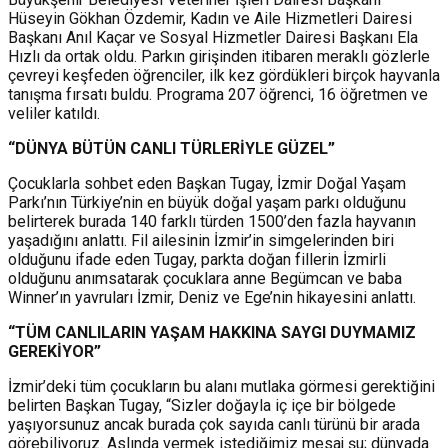
Hüseyin Gökhan Özdemir, Kadın ve Aile Hizmetleri Dairesi
Başkanı Anıl Kaçar ve Sosyal Hizmetler Dairesi Başkanı Ela
Hızlı da ortak oldu. Parkın girişinden itibaren meraklı gözlerle
çevreyi keşfeden öğrenciler, ilk kez gördükleri birçok hayvanla
tanışma fırsatı buldu. Programa 207 öğrenci, 16 öğretmen ve
veliler katıldı.
“DÜNYA BÜTÜN CANLI TÜRLERİYLE GÜZEL”
Çocuklarla sohbet eden Başkan Tugay, İzmir Doğal Yaşam
Parkı’nın Türkiye’nin en büyük doğal yaşam parkı olduğunu
belirterek burada 140 farklı türden 1500’den fazla hayvanın
yaşadığını anlattı. Fil ailesinin İzmir’in simgelerinden biri
olduğunu ifade eden Tugay, parkta doğan fillerin İzmirli
olduğunu anımsatarak çocuklara anne Begümcan ve baba
Winner’ın yavruları İzmir, Deniz ve Ege’nin hikayesini anlattı.
“TÜM CANLILARIN YAŞAM HAKKINA SAYGI DUYMAMIZ
GEREKİYOR”
İzmir’deki tüm çocukların bu alanı mutlaka görmesi gerektiğini
belirten Başkan Tugay, “Sizler doğayla iç içe bir bölgede
yaşıyorsunuz ancak burada çok sayıda canlı türünü bir arada
görebiliyoruz. Aslında vermek istediğimiz mesaj şu; dünyada