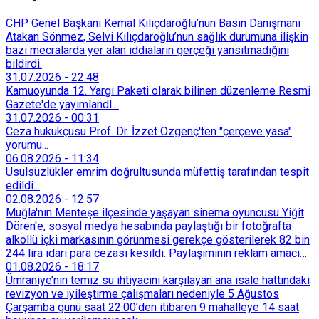
CHP Genel Başkanı Kemal Kılıçdaroğlu’nun Basın Danışmanı
Atakan Sönmez, Selvi Kılıçdaroğlu’nun sağlık durumuna ilişkin
bazı mecralarda yer alan iddiaların gerçeği yansıtmadığını
bildirdi.
31.07.2026
-
22:48
Kamuoyunda 12. Yargı Paketi olarak bilinen düzenleme Resmi
Gazete'de yayımlandI...
31.07.2026
-
00:31
Ceza hukukçusu Prof. Dr. İzzet Özgenç'ten "çerçeve yasa"
yorumu...
06.08.2026
-
11:34
Usulsüzlükler emrim doğrultusunda müfettiş tarafından tespit
edildi...
02.08.2026
-
12:57
Muğla'nın Menteşe ilçesinde yaşayan sinema oyuncusu Yiğit
Dören'e, sosyal medya hesabında paylaştığı bir fotoğrafta
alkollü içki markasının görünmesi gerekçe gösterilerek 82 bin
244 lira idari para cezası kesildi. Paylaşımının reklam amacı
taşımadığını savunan Dören, cezanın iptali için yargıya
01.08.2026
-
18:17
başvurdu.
Ümraniye’nin temiz su ihtiyacını karşılayan ana isale hattındaki
revizyon ve iyileştirme çalışmaları nedeniyle 5 Ağustos
Çarşamba günü saat 22.00’den itibaren 9 mahalleye 14 saat