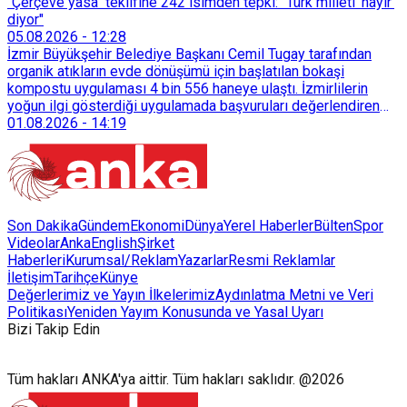
"Çerçeve yasa" teklifine 242 isimden tepki: "Türk milleti 'hayır'
diyor"
05.08.2026
-
12:28
İzmir Büyükşehir Belediye Başkanı Cemil Tugay tarafından
organik atıkların evde dönüşümü için başlatılan bokaşi
kompostu uygulaması 4 bin 556 haneye ulaştı. İzmirlilerin
yoğun ilgi gösterdiği uygulamada başvuruları değerlendiren
Tarımsal Hizmetler Dairesi Başkanlığı, farklı ilçelerde toplam
01.08.2026
-
14:19
128 bokaşi kompost eğitimi düzenleyerek İzmirlileri
sürdürülebilir atık yönetimi sistemine dahil etti.
Son Dakika
Gündem
Ekonomi
Dünya
Yerel Haberler
Bülten
Spor
Videolar
AnkaEnglish
Şirket
Haberleri
Kurumsal/Reklam
Yazarlar
Resmi Reklamlar
İletişim
Tarihçe
Künye
Değerlerimiz ve Yayın İlkelerimiz
Aydınlatma Metni ve Veri
Politikası
Yeniden Yayım Konusunda ve Yasal Uyarı
Bizi Takip Edin
Tüm hakları ANKA'ya aittir. Tüm hakları saklıdır. @2026