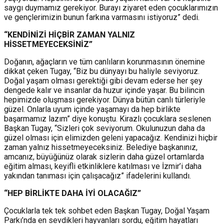
saygı duymamız gerekiyor. Burayı ziyaret eden çocuklarımızın
ve gençlerimizin bunun farkına varmasını istiyoruz” dedi.
“KENDİNİZİ HİÇBİR ZAMAN YALNIZ
HİSSETMEYECEKSİNİZ”
Doğanın, ağaçların ve tüm canlıların korunmasının önemine
dikkat çeken Tugay, “Biz bu dünyayı bu haliyle seviyoruz.
Doğal yaşam olması gerektiği gibi devam ederse her şey
dengede kalır ve insanlar da huzur içinde yaşar. Bu bilincin
hepimizde oluşması gerekiyor. Dünya bütün canlı türleriyle
güzel. Onlarla uyum içinde yaşamayı da hep birlikte
başarmamız lazım” diye konuştu. Kirazlı çocuklara seslenen
Başkan Tugay, “Sizleri çok seviyorum. Okulunuzun daha da
güzel olması için elimizden geleni yapacağız. Kendinizi hiçbir
zaman yalnız hissetmeyeceksiniz. Belediye başkanınız,
amcanız, büyüğünüz olarak sizlerin daha güzel ortamlarda
eğitim alması, keyifli etkinliklere katılması ve İzmir’i daha
yakından tanıması için çalışacağız” ifadelerini kullandı.
“HEP BİRLİKTE DAHA İYİ OLACAĞIZ”
Çocuklarla tek tek sohbet eden Başkan Tugay, Doğal Yaşam
Parkı’nda en sevdikleri hayvanları sordu, eğitim hayatları