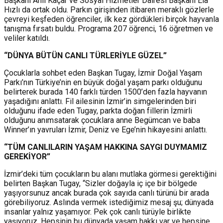
Başkanı Anıl Kaçar ve Sosyal Hizmetler Dairesi Başkanı Ela
Hızlı da ortak oldu. Parkın girişinden itibaren meraklı gözlerle
çevreyi keşfeden öğrenciler, ilk kez gördükleri birçok hayvanla
tanışma fırsatı buldu. Programa 207 öğrenci, 16 öğretmen ve
veliler katıldı.
“DÜNYA BÜTÜN CANLI TÜRLERİYLE GÜZEL”
Çocuklarla sohbet eden Başkan Tugay, İzmir Doğal Yaşam
Parkı’nın Türkiye’nin en büyük doğal yaşam parkı olduğunu
belirterek burada 140 farklı türden 1500’den fazla hayvanın
yaşadığını anlattı. Fil ailesinin İzmir’in simgelerinden biri
olduğunu ifade eden Tugay, parkta doğan fillerin İzmirli
olduğunu anımsatarak çocuklara anne Begümcan ve baba
Winner’ın yavruları İzmir, Deniz ve Ege’nin hikayesini anlattı.
“TÜM CANLILARIN YAŞAM HAKKINA SAYGI DUYMAMIZ
GEREKİYOR”
İzmir’deki tüm çocukların bu alanı mutlaka görmesi gerektiğini
belirten Başkan Tugay, “Sizler doğayla iç içe bir bölgede
yaşıyorsunuz ancak burada çok sayıda canlı türünü bir arada
görebiliyoruz. Aslında vermek istediğimiz mesaj şu; dünyada
insanlar yalnız yaşamıyor. Pek çok canlı türüyle birlikte
yaşıyoruz. Hepsinin bu dünyada yaşam hakkı var ve hepsine