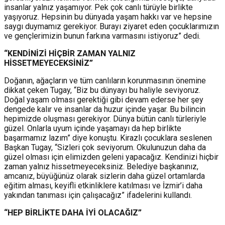
insanlar yalnız yaşamıyor. Pek çok canlı türüyle birlikte
yaşıyoruz. Hepsinin bu dünyada yaşam hakkı var ve hepsine
saygı duymamız gerekiyor. Burayı ziyaret eden çocuklarımızın
ve gençlerimizin bunun farkına varmasını istiyoruz” dedi.
“KENDİNİZİ HİÇBİR ZAMAN YALNIZ
HİSSETMEYECEKSİNİZ”
Doğanın, ağaçların ve tüm canlıların korunmasının önemine
dikkat çeken Tugay, “Biz bu dünyayı bu haliyle seviyoruz.
Doğal yaşam olması gerektiği gibi devam ederse her şey
dengede kalır ve insanlar da huzur içinde yaşar. Bu bilincin
hepimizde oluşması gerekiyor. Dünya bütün canlı türleriyle
güzel. Onlarla uyum içinde yaşamayı da hep birlikte
başarmamız lazım” diye konuştu. Kirazlı çocuklara seslenen
Başkan Tugay, “Sizleri çok seviyorum. Okulunuzun daha da
güzel olması için elimizden geleni yapacağız. Kendinizi hiçbir
zaman yalnız hissetmeyeceksiniz. Belediye başkanınız,
amcanız, büyüğünüz olarak sizlerin daha güzel ortamlarda
eğitim alması, keyifli etkinliklere katılması ve İzmir’i daha
yakından tanıması için çalışacağız” ifadelerini kullandı.
“HEP BİRLİKTE DAHA İYİ OLACAĞIZ”