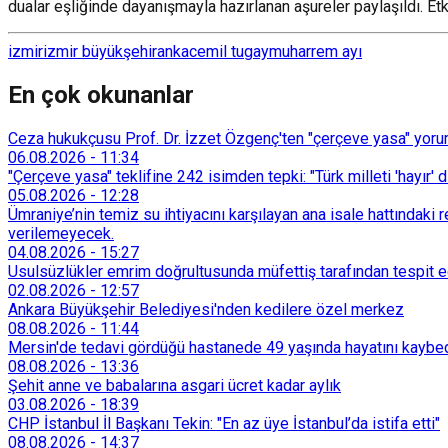
dualar eşliğinde dayanışmayla hazırlanan aşureler paylaşıldı. Etkin
izmir
izmir büyükşehir
anka
cemil tugay
muharrem ayı
En çok okunanlar
Ceza hukukçusu Prof. Dr. İzzet Özgenç'ten "çerçeve yasa" yorum
06.08.2026
-
11:34
"Çerçeve yasa" teklifine 242 isimden tepki: "Türk milleti 'hayır' d
05.08.2026
-
12:28
Ümraniye’nin temiz su ihtiyacını karşılayan ana isale hattındak
verilemeyecek.
04.08.2026
-
15:27
Usulsüzlükler emrim doğrultusunda müfettiş tarafından tespit edi
02.08.2026
-
12:57
Ankara Büyükşehir Belediyesi'nden kedilere özel merkez
08.08.2026
-
11:44
Mersin'de tedavi gördüğü hastanede 49 yaşında hayatını kaybe
08.08.2026
-
13:36
Şehit anne ve babalarına asgari ücret kadar aylık
03.08.2026
-
18:39
CHP İstanbul İl Başkanı Tekin: "En az üye İstanbul’da istifa etti"
08.08.2026
-
14:37