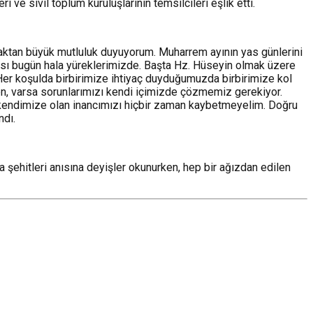
e sivil toplum kuruluşlarının temsilcileri eşlik etti.
maktan büyük mutluluk duyuyorum. Muharrem ayının yas günlerini
ısı bugün hala yüreklerimizde. Başta Hz. Hüseyin olmak üzere
. Her koşulda birbirimize ihtiyaç duyduğumuzda birbirimize kol
en, varsa sorunlarımızı kendi içimizde çözmemiz gerekiyor.
m, kendimize olan inancımızı hiçbir zaman kaybetmeyelim. Doğru
ndı.
 şehitleri anısına deyişler okunurken, hep bir ağızdan edilen