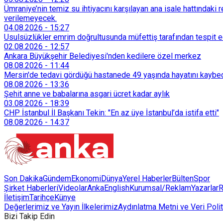
Ümraniye’nin temiz su ihtiyacını karşılayan ana isale hattındak
verilemeyecek.
04.08.2026
-
15:27
Usulsüzlükler emrim doğrultusunda müfettiş tarafından tespit edi
02.08.2026
-
12:57
Ankara Büyükşehir Belediyesi'nden kedilere özel merkez
08.08.2026
-
11:44
Mersin'de tedavi gördüğü hastanede 49 yaşında hayatını kaybe
08.08.2026
-
13:36
Şehit anne ve babalarına asgari ücret kadar aylık
03.08.2026
-
18:39
CHP İstanbul İl Başkanı Tekin: "En az üye İstanbul’da istifa etti"
08.08.2026
-
14:37
Son Dakika
Gündem
Ekonomi
Dünya
Yerel Haberler
Bülten
Spor
Şirket Haberleri
Videolar
AnkaEnglish
Kurumsal/Reklam
Yazarlar
R
İletişim
Tarihçe
Künye
Değerlerimiz ve Yayın İlkelerimiz
Aydınlatma Metni ve Veri Polit
Bizi Takip Edin