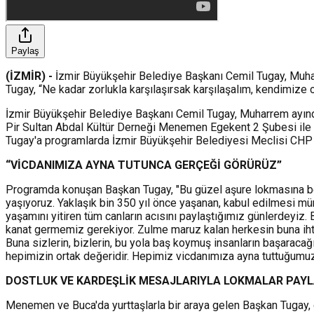
Paylaş
(İZMİR) -
İzmir Büyükşehir Belediye Başkanı Cemil Tugay, Muha
Tugay, “Ne kadar zorlukla karşılaşırsak karşılaşalım, kendimize
İzmir Büyükşehir Belediye Başkanı Cemil Tugay, Muharrem ayında
Pir Sultan Abdal Kültür Derneği Menemen Egekent 2 Şubesi ile 
Tugay'a programlarda İzmir Büyükşehir Belediyesi Meclisi CHP Gru
“VİCDANIMIZA AYNA TUTUNCA GERÇEĞİ GÖRÜRÜZ”
Programda konuşan Başkan Tugay, "Bu güzel aşure lokmasına beni
yaşıyoruz. Yaklaşık bin 350 yıl önce yaşanan, kabul edilmesi m
yaşamını yitiren tüm canların acısını paylaştığımız günlerdeyiz.
kanat germemiz gerekiyor. Zulme maruz kalan herkesin buna ihti
Buna sizlerin, bizlerin, bu yola baş koymuş insanların başaraca
hepimizin ortak değeridir. Hepimiz vicdanımıza ayna tuttuğumuzd
DOSTLUK VE KARDEŞLİK MESAJLARIYLA LOKMALAR PAYL
Menemen ve Buca'da yurttaşlarla bir araya gelen Başkan Tugay, d