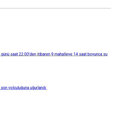
ba günü saat 22.00’den itibaren 9 mahalleye 14 saat boyunca su
son yolculuğuna uğurlandı.