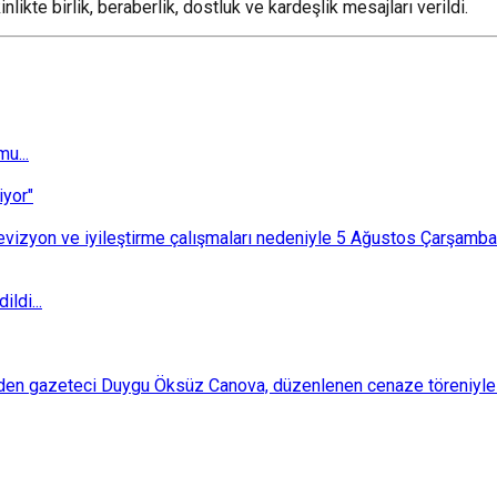
likte birlik, beraberlik, dostluk ve kardeşlik mesajları verildi.
u...
iyor"
i revizyon ve iyileştirme çalışmaları nedeniyle 5 Ağustos Çarşam
ldi...
den gazeteci Duygu Öksüz Canova, düzenlenen cenaze töreniyle 