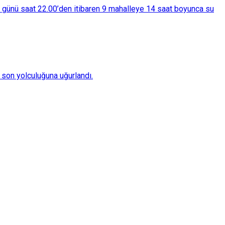
ba günü saat 22.00’den itibaren 9 mahalleye 14 saat boyunca su
son yolculuğuna uğurlandı.