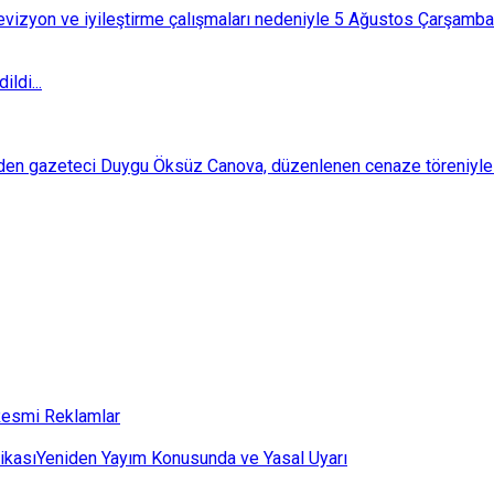
i revizyon ve iyileştirme çalışmaları nedeniyle 5 Ağustos Çarşam
ldi...
den gazeteci Duygu Öksüz Canova, düzenlenen cenaze töreniyle 
esmi Reklamlar
ikası
Yeniden Yayım Konusunda ve Yasal Uyarı