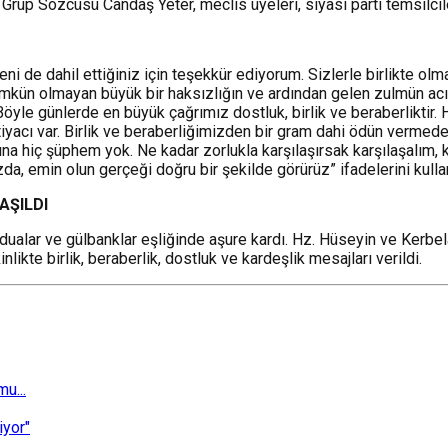
p Sözcüsü Candaş Yeter, meclis üyeleri, siyasi parti temsilcileri v
 de dahil ettiğiniz için teşekkür ediyorum. Sizlerle birlikte ol
ümkün olmayan büyük bir haksızlığın ve ardından gelen zulmün ac
 Böyle günlerde en büyük çağrımız dostluk, birlik ve beraberliktir
yacı var. Birlik ve beraberliğimizden bir gram dahi ödün vermed
ğına hiç şüphem yok. Ne kadar zorlukla karşılaşırsak karşılaşalı
a, emin olun gerçeği doğru bir şekilde görürüz” ifadelerini kulla
AŞILDI
ualar ve gülbanklar eşliğinde aşure kardı. Hz. Hüseyin ve Kerbela
likte birlik, beraberlik, dostluk ve kardeşlik mesajları verildi.
u...
iyor"