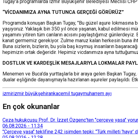
Tugay'a programlarda İzmir Büyükşehir Belediyesi Meclisi CHP Gru
“VİCDANIMIZA AYNA TUTUNCA GERÇEĞİ GÖRÜRÜZ”
Programda konuşan Başkan Tugay, "Bu güzel aşure lokmasına beni
yaşıyoruz. Yaklaşık bin 350 yıl önce yaşanan, kabul edilmesi m
yaşamını yitiren tüm canların acısını paylaştığımız günlerdeyiz.
kanat germemiz gerekiyor. Zulme maruz kalan herkesin buna ihti
Buna sizlerin, bizlerin, bu yola baş koymuş insanların başaraca
hepimizin ortak değeridir. Hepimiz vicdanımıza ayna tuttuğumuzd
DOSTLUK VE KARDEŞLİK MESAJLARIYLA LOKMALAR PAYL
Menemen ve Buca'da yurttaşlarla bir araya gelen Başkan Tugay, d
dualar eşliğinde dayanışmayla hazırlanan aşureler paylaşıldı. Etkin
izmir
izmir büyükşehir
anka
cemil tugay
muharrem ayı
En çok okunanlar
Ceza hukukçusu Prof. Dr. İzzet Özgenç'ten "çerçeve yasa" yorum
06.08.2026
-
11:34
"Çerçeve yasa" teklifine 242 isimden tepki: "Türk milleti 'hayır' d
05.08.2026
-
12:28