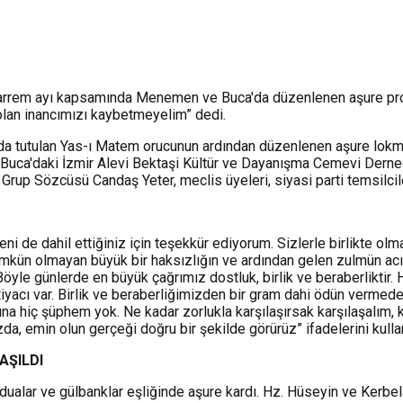
rrem ayı kapsamında Menemen ve Buca'da düzenlenen aşure progra
 olan inancımızı kaybetmeyelim” dedi.
 tutulan Yas-ı Matem orucunun ardından düzenlenen aşure lokmala
Buca'daki İzmir Alevi Bektaşi Kültür ve Dayanışma Cemevi Derneğ
p Sözcüsü Candaş Yeter, meclis üyeleri, siyasi parti temsilcileri v
 de dahil ettiğiniz için teşekkür ediyorum. Sizlerle birlikte ol
ümkün olmayan büyük bir haksızlığın ve ardından gelen zulmün ac
 Böyle günlerde en büyük çağrımız dostluk, birlik ve beraberliktir
yacı var. Birlik ve beraberliğimizden bir gram dahi ödün vermed
ğına hiç şüphem yok. Ne kadar zorlukla karşılaşırsak karşılaşalı
a, emin olun gerçeği doğru bir şekilde görürüz” ifadelerini kulla
AŞILDI
ualar ve gülbanklar eşliğinde aşure kardı. Hz. Hüseyin ve Kerbela