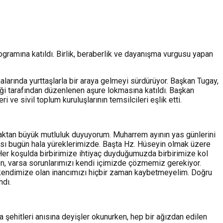
mına katıldı. Birlik, beraberlik ve dayanışma vurgusu yapan
rında yurttaşlarla bir araya gelmeyi sürdürüyor. Başkan Tugay,
i tarafından düzenlenen aşure lokmasına katıldı. Başkan
e sivil toplum kuruluşlarının temsilcileri eşlik etti.
maktan büyük mutluluk duyuyorum. Muharrem ayının yas günlerini
ısı bugün hala yüreklerimizde. Başta Hz. Hüseyin olmak üzere
. Her koşulda birbirimize ihtiyaç duyduğumuzda birbirimize kol
en, varsa sorunlarımızı kendi içimizde çözmemiz gerekiyor.
m, kendimize olan inancımızı hiçbir zaman kaybetmeyelim. Doğru
ndı.
 şehitleri anısına deyişler okunurken, hep bir ağızdan edilen