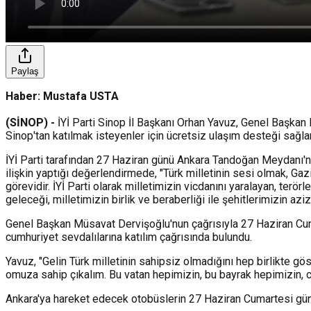
Paylaş
Haber: Mustafa USTA
(SİNOP) -
İYİ Parti Sinop İl Başkanı Orhan Yavuz, Genel Başk
Sinop'tan katılmak isteyenler için ücretsiz ulaşım desteği sağlan
İYİ Parti tarafından 27 Haziran günü Ankara Tandoğan Meydanı'n
ilişkin yaptığı değerlendirmede, "Türk milletinin sesi olmak, G
görevidir. İYİ Parti olarak milletimizin vicdanını yaralayan, terö
geleceği, milletimizin birlik ve beraberliği ile şehitlerimizin az
Genel Başkan Müsavat Dervişoğlu'nun çağrısıyla 27 Haziran Cum
cumhuriyet sevdalılarına katılım çağrısında bulundu.
Yavuz, "Gelin Türk milletinin sahipsiz olmadığını hep birlikte gö
omuza sahip çıkalım. Bu vatan hepimizin, bu bayrak hepimizin, c
Ankara'ya hareket edecek otobüslerin 27 Haziran Cumartesi günü