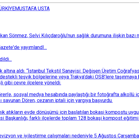
ÜRKİYE
MUSTAFA USTA
 Sönmez, Selvi Kılıçdaroğlu’nun sağlık durumuna ilişkin bazı mec
zete'de yayımlandI...
ldi...
ek altına aldı. “İstanbul Tekstil Sanayisi: Değişen Üretim Coğrafy
destekli teşvik bölgelerine veya Trakya’daki OSB’lere taşınmaya b
i gibi çevre ilçelere yöneldi.
n'e, sosyal medya hesabında paylaştığı bir fotoğrafta alkollü i
ı savunan Dören, cezanın iptali için yargıya başvurdu.
k atıkların evde dönüşümü için başlatılan bokaşi kompostu uygulam
 Başkanlığı, farklı ilçelerde toplam 128 bokaşi kompost eğitimi d
i revizyon ve iyileştirme çalışmaları nedeniyle 5 Ağustos Çarşam