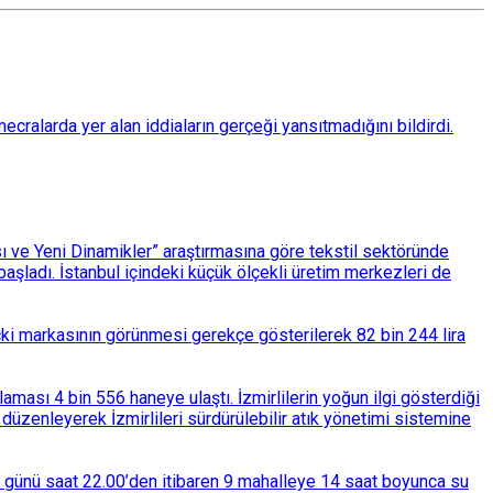
ralarda yer alan iddiaların gerçeği yansıtmadığını bildirdi.
ası ve Yeni Dinamikler” araştırmasına göre tekstil sektöründe
aşladı. İstanbul içindeki küçük ölçekli üretim merkezleri de
çki markasının görünmesi gerekçe gösterilerek 82 bin 244 lira
ası 4 bin 556 haneye ulaştı. İzmirlilerin yoğun ilgi gösterdiği
üzenleyerek İzmirlileri sürdürülebilir atık yönetimi sistemine
ba günü saat 22.00’den itibaren 9 mahalleye 14 saat boyunca su