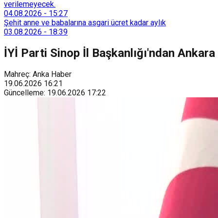
verilemeyecek.
04.08.2026
-
15:27
Şehit anne ve babalarına asgari ücret kadar aylık
03.08.2026
-
18:39
İYİ Parti Sinop İl Başkanlığı'ndan Ankara
Mahreç: Anka Haber
19.06.2026
16:21
Güncelleme
:
19.06.2026
17:22