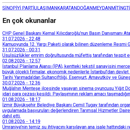
SİNOP
İYİ PARTİ
ULAŞIM
ANKARA
TANDOĞAN
MEYDAN
MİTİNG
T
En çok okunanlar
CHP Genel Başkanı Kemal Kılıçdaroğlu’nun Basın Danışmanı Atakan
31.07.2026
-
22:48
Kamuoyunda 12. Yargı Paketi olarak bilinen düzenleme Resmi Ga
31.07.2026
-
00:31
Usulsüzlükler emrim doğrultusunda müfettiş tarafından tespit edi
02.08.2026
-
12:57
İstanbul Planlama Ajansı (İPA), kentteki tekstil sanayisini merc
büyük ölçekli firmalar, ekonomik nedenlerle İstanbul’dan devlet 
Tarihi Yarımada’dan Sultançiftliği, Esenyurt, Arnavutköy ve Güneşl
30.07.2026
-
12:36
Muğla'nın Menteşe ilçesinde yaşayan sinema oyuncusu Yiğit Döre
idari para cezası kesildi. Paylaşımının reklam amacı taşımadığın
01.08.2026
-
18:17
İzmir Büyükşehir Belediye Başkanı Cemil Tugay tarafından organi
uygulamada başvuruları değerlendiren Tarımsal Hizmetler Dairesi
dahil etti.
01.08.2026
-
14:19
Ümraniye’nin temiz su ihtiyacını karşılayan ana isale hattındak