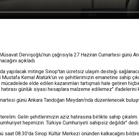
an Müsavat Dervişoğlu'nun çağrısıyla 27 Haziran Cumartesi günü
acağını açıkladı.
da yapılacak mitinge Sinop'tan ücretsiz ulaşım desteği sağlanaca
azi Mustafa Kemal Atatürk'ün ve şehitlerimizin emanetine sahip çı
rle mücadelede elde edilen kazanımları tartışmalı hale getiren hiçb
iz hatırası günlük siyasi hesaplara malzeme edilemez" ifadelerini k
artesi günü Ankara Tandoğan Meydanı'nda düzenlenecek buluşmada
sterelim. Gelin şehitlerimizin aziz hatırasına birlikte sahip çıkal
umhuriyet hepimizin. Türkiye Cumhuriyeti sahipsiz değildir" dedi.
 saat 08.30'da Sinop Kültür Merkezi önünden kalkacağını bildiren