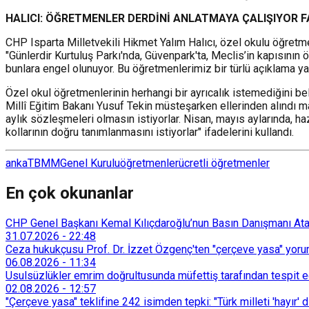
HALICI: ÖĞRETMENLER DERDİNİ ANLATMAYA ÇALIŞIYOR 
CHP Isparta Milletvekili Hikmet Yalım Halıcı, özel okulu öğret
"Günlerdir Kurtuluş Parkı'nda, Güvenpark'ta, Meclis’in kapısının ö
bunlara engel olunuyor. Bu öğretmenlerimiz bir türlü açıklama ya
Özel okul öğretmenlerinin herhangi bir ayrıcalık istemediğini bel
Millî Eğitim Bakanı Yusuf Tekin müsteşarken ellerinden alındı ma
aylık sözleşmeleri olmasın istiyorlar. Nisan, mayıs aylarında, haz
kollarının doğru tanımlanmasını istiyorlar" ifadelerini kullandı.
anka
TBMM
Genel Kurulu
öğretmenler
ücretli öğretmenler
En çok okunanlar
CHP Genel Başkanı Kemal Kılıçdaroğlu’nun Basın Danışmanı Atakan
31.07.2026
-
22:48
Ceza hukukçusu Prof. Dr. İzzet Özgenç'ten "çerçeve yasa" yorum
06.08.2026
-
11:34
Usulsüzlükler emrim doğrultusunda müfettiş tarafından tespit edi
02.08.2026
-
12:57
"Çerçeve yasa" teklifine 242 isimden tepki: "Türk milleti 'hayır' d