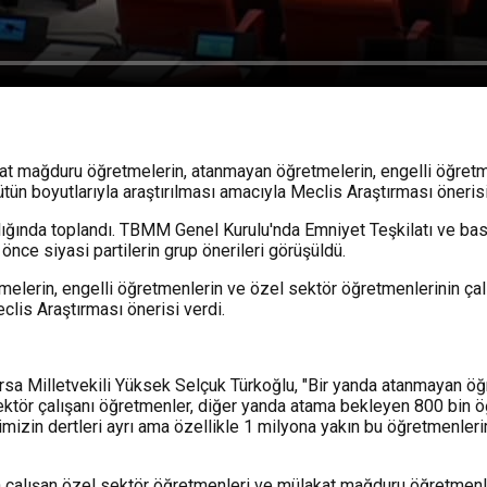
at mağduru öğretmelerin, atanmayan öğretmelerin, engelli öğretme
tün boyutlarıyla araştırılması amacıyla Meclis Araştırması öneris
ında toplandı. TBMM Genel Kurulu'nda Emniyet Teşkilatı ve basın
nce siyasi partilerin grup önerileri görüşüldü.
elerin, engelli öğretmenlerin ve özel sektör öğretmenlerinin çalı
clis Araştırması önerisi verdi.
ursa Milletvekili Yüksek Selçuk Türkoğlu, "Bir yanda atanmayan ö
 sektör çalışanı öğretmenler, diğer yanda atama bekleyen 800 bin 
nlerimizin dertleri ayrı ama özellikle 1 milyona yakın bu öğretmen
çalışan özel sektör öğretmenleri ve mülakat mağduru öğretmenle