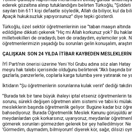
ederek gözaltına alınıp tutuklandığını belirten Türkoğlu, "Şidd
sayıları bin 611 kişi defaatle söyledik, Allah da biliyor, kul da
Apaçık hukuksuzluk yapıyorsunuz" diye tepki gösterdi.
Türkoğlu, özel sektör öğretmenlerinin ise "taban maaşın altınd
edildiğine dikkati çekerek "Hiç mi Allah korkunuz yok? Bu haklar
milletvekilleri de oradaydı, ben de oradaydım, eylemciler yok. Ne
öğretmenlerimizin yaşadığı bu sorunları gelin konuşalım, araşt
ÇALIŞKAN: SON 24 YILDA İTİBAR KAYBEDEN MESLEKLERİ
İYİ Parti'nin önerisi üzerine Yeni Yol Grubu adına söz alan Hatay
meşru hak talebi içerisinde olduğunu belirterek "Aklı başında bir
gazlarla, panzerlerle, coplarla karga tulumba yere yatırarak ne yaz
İktidarın "Şu öğretmenlerin sorunlarına kulak verin" dediği takd
"Burada tek bir tane büyük ihaleyi iptal etseniz öğretmenlerin t
sorunu, sürekli değişen öğretmen alım sistemi ve tabii ki mülaka
mesleklerin başında öğretmenlik geliyor. Bugüne kadar biz öğret
bahsediyoruz. Burada Öğretmenlik Meslek Kanunu görüşüldü ama 
meydanlardan çok korkarsınız; uyarıyoruz, meydanlar öğretmenle
gömerek sorunları görmezden gelerek bir şey halledilmiyor. Ne 
'Görmedim, duymadım, bilmiyorum' diyerek kör, sağır, dilsizi oyn