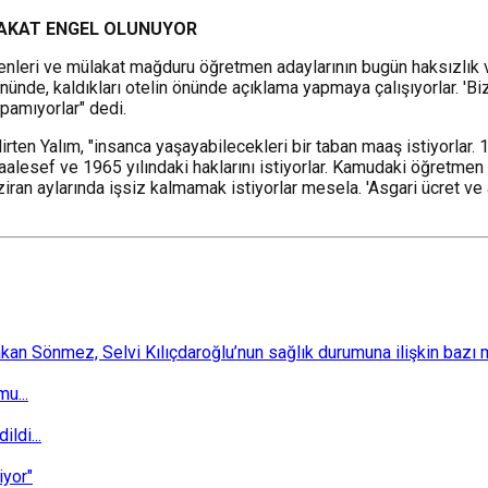
FAKAT ENGEL OLUNUYOR
menleri ve mülakat mağduru öğretmen adaylarının bugün haksızlık v
nünde, kaldıkları otelin önünde açıklama yapmaya çalışıyorlar. 'Biz
pamıyorlar" dedi.
irten Yalım, "insanca yaşayabilecekleri bir taban maaş istiyorlar. 
alesef ve 1965 yılındaki haklarını istiyorlar. Kamudaki öğretmen 
iran aylarında işsiz kalmamak istiyorlar mesela. 'Asgari ücret ve a
 Sönmez, Selvi Kılıçdaroğlu’nun sağlık durumuna ilişkin bazı mec
u...
ldi...
iyor"