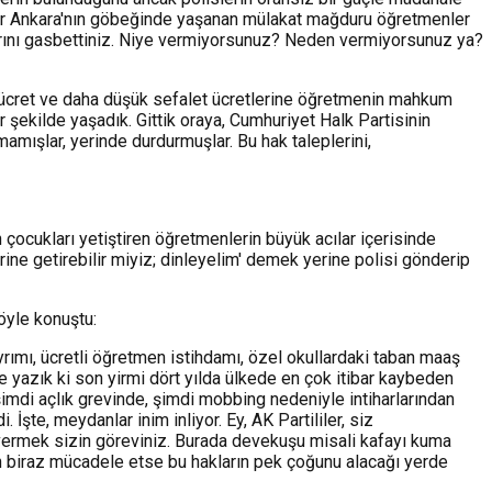
ündür Ankara'nın göbeğinde yaşanan mülakat mağduru öğretmenler
haklarını gasbettiniz. Niye vermiyorsunuz? Neden vermiyorsunuz ya?
i ücret ve daha düşük sefalet ücretlerine öğretmenin mahkum
 şekilde yaşadık. Gittik oraya, Cumhuriyet Halk Partisinin
mamışlar, yerinde durdurmuşlar. Bu hak taleplerini,
 çocukları yetiştiren öğretmenlerin büyük acılar içerisinde
rine getirebilir miyiz; dinleyelim' demek yerine polisi gönderip
öyle konuştu:
yrımı, ücretli öğretmen istihdamı, özel okullardaki taban maaş
e yazık ki son yirmi dört yılda ülkede en çok itibar kaybeden
imdi açlık grevinde, şimdi mobbing nedeniyle intiharlarından
, meydanlar inim inliyor. Ey, AK Partililer, siz
 vermek sizin göreviniz. Burada devekuşu misali kafayı kuma
n biraz mücadele etse bu hakların pek çoğunu alacağı yerde