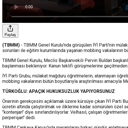
Paylaş
(TBMM)
- TBMM Genel Kurulu'nda görüşülen İYİ Parti'nin mülak
sorunları ile eğitim kurumlarında yaşanan mobbing vakalarının bü
TBMM Genel Kurulu, Meclis Başkanvekili Pervin Buldan başkanlığ
başlanması bekleniyor. Kanun teklifi görüşmelerine geçilmeden ö
İYİ Parti Grubu, mülakat mağduru öğretmelerin, atanmayan öğretm
mobbing vakalarının bütün boyutlarıyla araştırılması amacıyla Me
TÜRKOĞLU: APAÇIK HUKUKSUZLUK YAPIYORSUNUZ
Önerinin gerekçesini açıklamak üzere kürsüye çıkan İYİ Parti B
ücretin altında çalıştırılmak ve iliklerine kadar sömürülen özel
"kontenjan" diye sınırlandırılıyorlar. Velhasıl, çalışan öğretme
perperişan" dedi.
TBMM Çankaya Kapısı'nda meramlarını birkaç gündür anlatmaya 