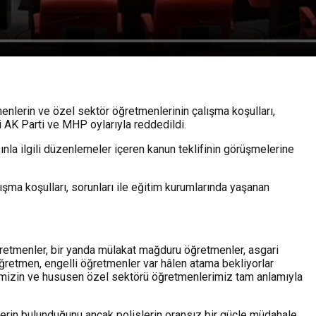
nlerin ve özel sektör öğretmenlerinin çalışma koşulları,
i AK Parti ve MHP oylarıyla reddedildi.
la ilgili düzenlemeler içeren kanun teklifinin görüşmelerine
şma koşulları, sorunları ile eğitim kurumlarında yaşanan
ğretmenler, bir yanda mülakat mağduru öğretmenler, asgari
öğretmen, engelli öğretmenler var hâlen atama bekliyorlar
lerimizin ve hususen özel sektörü öğretmenlerimiz tam anlamıyla
rin bulunduğunu ancak polislerin oransız bir güçle müdahale