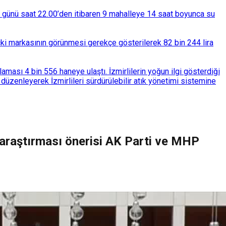
ba günü saat 22.00’den itibaren 9 mahalleye 14 saat boyunca su
çki markasının görünmesi gerekçe gösterilerek 82 bin 244 lira
ası 4 bin 556 haneye ulaştı. İzmirlilerin yoğun ilgi gösterdiği
üzenleyerek İzmirlileri sürdürülebilir atık yönetimi sistemine
n araştırması önerisi AK Parti ve MHP