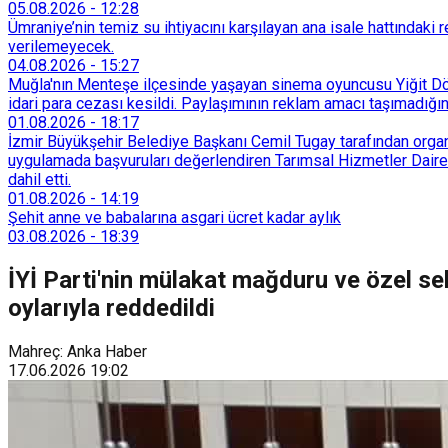
05.08.2026
-
12:28
Ümraniye’nin temiz su ihtiyacını karşılayan ana isale hattındak
verilemeyecek.
04.08.2026
-
15:27
Muğla'nın Menteşe ilçesinde yaşayan sinema oyuncusu Yiğit Döre
idari para cezası kesildi. Paylaşımının reklam amacı taşımadığın
01.08.2026
-
18:17
İzmir Büyükşehir Belediye Başkanı Cemil Tugay tarafından organi
uygulamada başvuruları değerlendiren Tarımsal Hizmetler Dairesi
dahil etti.
01.08.2026
-
14:19
Şehit anne ve babalarına asgari ücret kadar aylık
03.08.2026
-
18:39
İYİ Parti'nin mülakat mağduru ve özel se
oylarıyla reddedildi
Mahreç: Anka Haber
17.06.2026
19:02