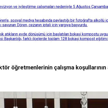
i revizyon ve iyileştirme çalışmaları nedeniyle 5 Ağustos Çarşam
n'e, sosyal medya hesabında paylaştığı bir fotoğrafta alkollü i
ı savunan Dören, cezanın iptali için yargıya başvurdu.
k atıkların evde dönüşümü için başlatılan bokaşi kompostu uygulam
 Başkanlığı, farklı ilçelerde toplam 128 bokaşi kompost eğitimi d
ktör öğretmenlerinin çalışma koşullarını