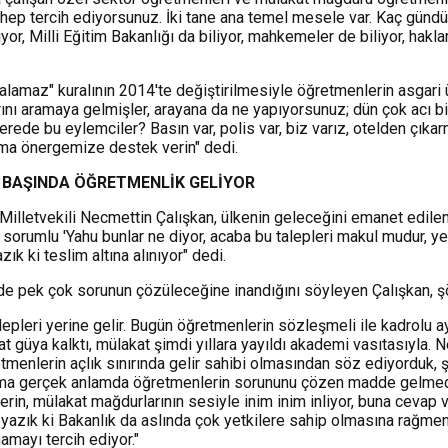
eti hep tercih ediyorsunuz. İki tane ana temel mesele var. Kaç g
 biliyor, Milli Eğitim Bakanlığı da biliyor, mahkemeler de biliyor, 
a alamaz" kuralının 2014'te değiştirilmesiyle öğretmenlerin asgar
ını aramaya gelmişler, arayana da ne yapıyorsunuz; dün çok acı bir
rede bu eylemciler? Basın var, polis var, biz varız, otelden çıkar
ırma önergemize destek verin" dedi.
N BAŞINDA ÖĞRETMENLİK GELİYOR
 Milletvekili Necmettin Çalışkan, ülkenin geleceğini emanet edilen
 sorumlu 'Yahu bunlar ne diyor, acaba bu talepleri makul mudur, ye
ık ki teslim altına alınıyor" dedi.
irde pek çok sorunun çözüleceğine inandığını söyleyen Çalışkan, ş
alepleri yerine gelir. Bugün öğretmenlerin sözleşmeli ile kadrolu a
t güya kalktı, mülakat şimdi yıllara yayıldı akademi vasıtasıyla. N
menlerin açlık sınırında gelir sahibi olmasından söz ediyorduk, ş
gerçek anlamda öğretmenlerin sorununu çözen madde gelmedi. İşte
rin, mülakat mağdurlarının sesiyle inim inim inliyor, buna cevap
yazık ki Bakanlık da aslında çok yetkilere sahip olmasına rağme
amayı tercih ediyor."