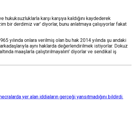
e hukuksuzluklarla karşı karşıya kaldığını kaydederek
im bir derdimiz var' diyorlar, bunu anlatmaya çalışıyorlar fakat
1965 yılında onlara verilmiş olan bu hak 2014 yılında şu andaki
arkadaşlarıyla aynı haklarda değerlendirilmek istiyorlar. Dokuz
ltında maaşlarla çalıştırılmayalım' diyorlar ve sendikal iş
ralarda yer alan iddiaların gerçeği yansıtmadığını bildirdi.