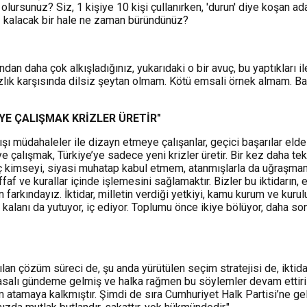
ı olursunuz? Siz, 1 kişiye 10 kişi çullanırken, 'durun' diye koşan 
iz kalacak bir hale ne zaman büründünüz?
n daha çok alkışladığınız, yukarıdaki o bir avuç, bu yaptıkları ile
zlık karşısında dilsiz şeytan olmam. Kötü emsali örnek almam. 
YE ÇALIŞMAK KRİZLER ÜRETİR"
şı müdahaleler ile dizayn etmeye çalışanlar, geçici başarılar elde
 çalışmak, Türkiye’ye sadece yeni krizler üretir. Bir kez daha t
hiç kimseyi, siyasi muhatap kabul etmem, atanmışlarla da uğraşma
ffaf ve kurallar içinde işlemesini sağlamaktır. Bizler bu iktidarın, 
en farkındayız. İktidar, milletin verdiği yetkiyi, kamu kurum ve ku
 kalanı da yutuyor, iç ediyor. Toplumu önce ikiye bölüyor, daha so
ılan çözüm süreci de, şu anda yürütülen seçim stratejisi de, iktida
asalı gündeme gelmiş ve halka rağmen bu söylemler devam ettiril
m atamaya kalkmıştır. Şimdi de sıra Cumhuriyet Halk Partisi’ne gel