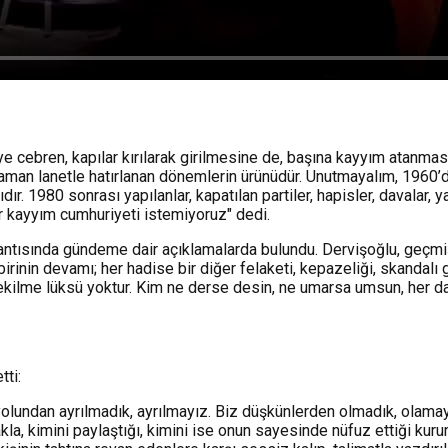
 cebren, kapılar kırılarak girilmesine de, başına kayyım atanmasın
aman lanetle hatırlanan dönemlerin ürünüdür. Unutmayalım, 1960’dak
r. 1980 sonrası yapılanlar, kapatılan partiler, hapisler, davalar, ya
ir kayyım cumhuriyeti istemiyoruz" dedi.
lantısında gündeme dair açıklamalarda bulundu. Dervişoğlu, geçmiş
nin devamı; her hadise bir diğer felaketi, kepazeliği, skandalı get
 çekilme lüksü yoktur. Kim ne derse desin, ne umarsa umsun, her
tti:
olundan ayrılmadık, ayrılmayız. Biz düşkünlerden olmadık, olamayı
kla, kimini paylaştığı, kimini ise onun sayesinde nüfuz ettiği kuru