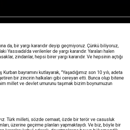
a da, bir yargı kararıdır deyip geçmiyoruz. Çünkü biliyoruz,
i Yassıada’da verilenler de yargı kararıdır. Yaraları halen
saklar, zindanlar, hepsi birer yargı kararıdır. Ve hepsinin açtığı
 Kurban bayramını kutlayarak, "Yaşadığımız son 10 yılı, adeta
iren bir zincirin halkaları gibi cereyan etti. Bunca olup bitene
 daim millet ve devlet umurunu taşımak bizim boynumuzun
z. Türk milleti, sözde cemaat, özde bir terör ve casusluk
mları, üzerine geçirme planları yapmaktaydı. Ve biz, böyle bir