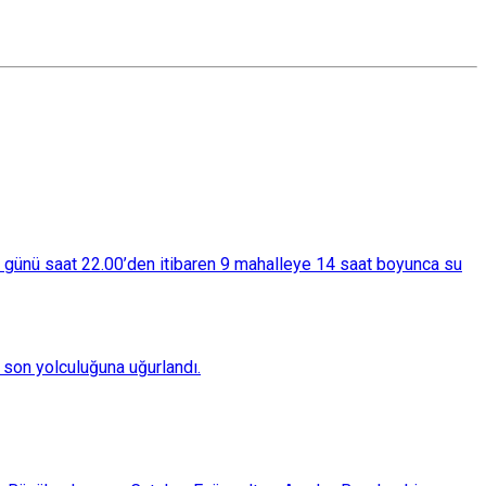
ba günü saat 22.00’den itibaren 9 mahalleye 14 saat boyunca su
son yolculuğuna uğurlandı.