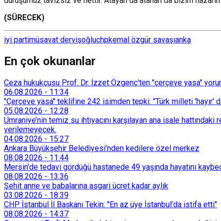
duruşumuz tavizsiz ve nettir. Atayan da atanan da bizim nazarımı
(SÜRECEK)
iyi parti
müsavat dervişoğlu
chp
kemal özgür savaşı
anka
En çok okunanlar
Ceza hukukçusu Prof. Dr. İzzet Özgenç'ten "çerçeve yasa" yorum
06.08.2026
-
11:34
"Çerçeve yasa" teklifine 242 isimden tepki: "Türk milleti 'hayır' d
05.08.2026
-
12:28
Ümraniye’nin temiz su ihtiyacını karşılayan ana isale hattındak
verilemeyecek.
04.08.2026
-
15:27
Ankara Büyükşehir Belediyesi'nden kedilere özel merkez
08.08.2026
-
11:44
Mersin'de tedavi gördüğü hastanede 49 yaşında hayatını kaybe
08.08.2026
-
13:36
Şehit anne ve babalarına asgari ücret kadar aylık
03.08.2026
-
18:39
CHP İstanbul İl Başkanı Tekin: "En az üye İstanbul’da istifa etti"
08.08.2026
-
14:37