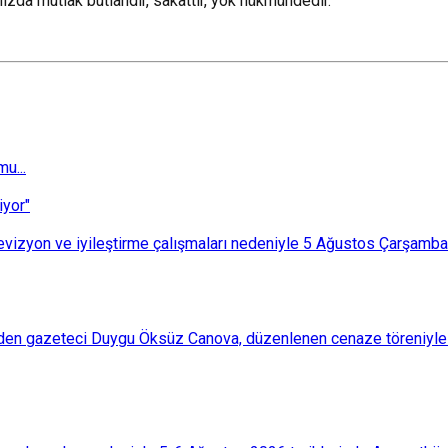
zda mutlak butlandır, sakattır, yok hükmündedir."
u...
iyor"
i revizyon ve iyileştirme çalışmaları nedeniyle 5 Ağustos Çarşam
den gazeteci Duygu Öksüz Canova, düzenlenen cenaze töreniyle 