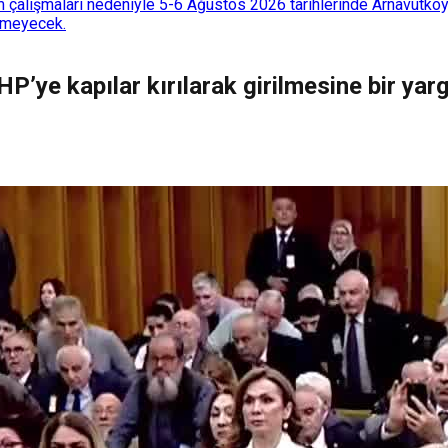
 çalışmaları nedeniyle 5-6 Ağustos 2026 tarihlerinde Arnavutköy
lemeyecek.
CHP’ye kapılar kırılarak girilmesine bir ya
"