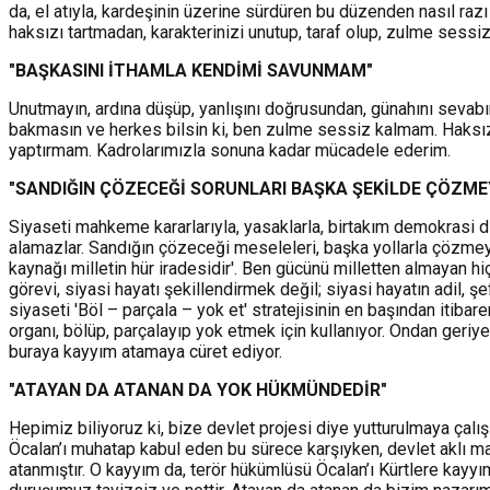
da, el atıyla, kardeşinin üzerine sürdüren bu düzenden nasıl raz
haksızı tartmadan, karakterinizi unutup, taraf olup, zulme sess
"BAŞKASINI İTHAMLA KENDİMİ SAVUNMAM"
Unutmayın, ardına düşüp, yanlışını doğrusundan, günahını sevabında
bakmasın ve herkes bilsin ki, ben zulme sessiz kalmam. Haksı
yaptırmam. Kadrolarımızla sonuna kadar mücadele ederim.
"SANDIĞIN ÇÖZECEĞİ SORUNLARI BAŞKA ŞEKİLDE ÇÖZME
Siyaseti mahkeme kararlarıyla, yasaklarla, birtakım demokrasi dı
alamazlar. Sandığın çözeceği meseleleri, başka yollarla çözmeye
kaynağı milletin hür iradesidir'. Ben gücünü milletten almayan 
görevi, siyasi hayatı şekillendirmek değil; siyasi hayatın adil, şe
siyaseti 'Böl – parçala – yok et' stratejisinin en başından itibar
organı, bölüp, parçalayıp yok etmek için kullanıyor. Ondan geriye
buraya kayyım atamaya cüret ediyor.
"ATAYAN DA ATANAN DA YOK HÜKMÜNDEDİR"
Hepimiz biliyoruz ki, bize devlet projesi diye yutturulmaya çalış
Öcalan’ı muhatap kabul eden bu sürece karşıyken, devlet aklı m
atanmıştır. O kayyım da, terör hükümlüsü Öcalan’ı Kürtlere kayyı