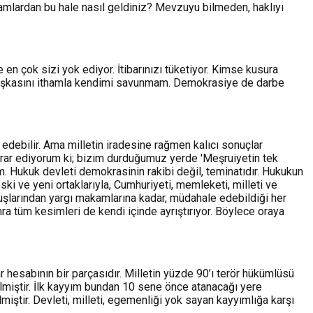
adamlardan bu hale nasıl geldiniz? Mevzuyu bilmeden, haklıyı
 en çok sizi yok ediyor. İtibarınızı tüketiyor. Kimse kusura
Başkasını ithamla kendimi savunmam. Demokrasiye de darbe
 edebilir. Ama milletin iradesine rağmen kalıcı sonuçlar
ekrar ediyorum ki; bizim durduğumuz yerde 'Meşruiyetin tek
m.
Hukuk devleti demokrasinin rakibi değil, teminatıdır. Hukukun
eski ve yeni ortaklarıyla, Cumhuriyeti, memleketi, milleti ve
ruluşlarından yargı makamlarına kadar, müdahale edebildiği her
nra tüm kesimleri de kendi içinde ayrıştırıyor. Böylece oraya
r hesabının bir parçasıdır. Milletin yüzde 90’ı terör hükümlüsü
miştir. İlk kayyım bundan 10 sene önce atanacağı yere
miştir. Devleti, milleti, egemenliği yok sayan kayyımlığa karşı