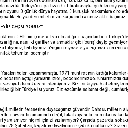
kişinin tahtına revan edenlere karşı sessiz kalıp, talimatla yazdı
olamazdık. Türkiye’nin, partizan bir bürokrasiyle, güdülenmiş yarg
 oyunu, 3 günlük dünya hayatına, 3 kuruşluk makamlara ciro edem
madık. Bu yüzden milletimizin karşısında alnımız aktır, başımız da
 DEYİP GEÇMİYORUZ"
noktanın, CHP’nin iç meselesi olmadığını, başından beri Türkiye’de
azarlığına, nasıl ki gafiller ve ahmaklar gibi 'barış' deyip geçmiyo
ü biliyoruz, hatırlıyoruz. Yargının siyasete yol açması, ona ram o
nifak tohumları saçmıştır.
Yaraları halen kapanmamıştır. 1971 muhtırasının kırdığı kalemler de
r. Ve hepsinin açtığı yaraların izleri, bedenlerimizde, ruhlarımızda
ir vesayet demokrasisi istemiyoruz. Biz, bir kişiye biat etmişlerin
rlediği bir Türkiye istiyoruz. Biz ezcümle saltanat değil, cumhuri
değil, milletin ferasetine duyacağımız güvendir. Dahası, milletin 
i siyasetin umurunda değil, fakat siyasetin sorunları vatandaşın s
eri yaralamıyor, hiç mi içinizi sızlatmıyor? Çarşıda, pazarda, soka
ları, 28 Şubatları, kapatma davalarını ne çabuk unuttunuz? Sizleri, 