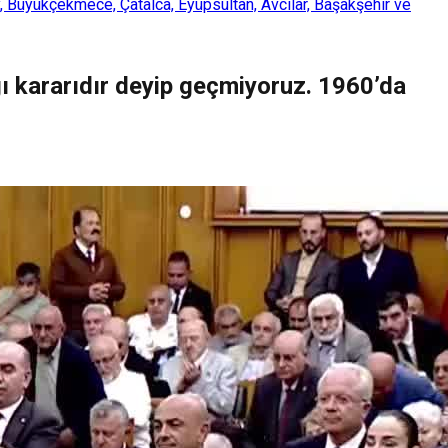
, Büyükçekmece, Çatalca, Eyüpsultan, Avcılar, Başakşehir ve
rgı kararıdır deyip geçmiyoruz. 1960’da