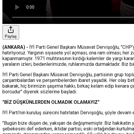
Paylaş
(ANKARA) -
İYİ Parti Genel Başkanı Müsavat Dervişoğlu, "CHP’ye
hatırlıyoruz. Yargının siyasete yol açması, ona ram olması, her z
kapanmamıştır. 1971 muhtırasının kırdığı kalemler de yargı kararıdı
yaraların izleri, bedenlerimizde, ruhlarımızda durmaktadır. Biz b
İYİ Parti Genel Başkanı Müsavat Dervişoğlu, partisinin grup top
çarşambalardan ve perşembelerden ibaret yaşadık. Her olay birbiri
bakarak, hiç birimizin şaşırma hakkı, birkaç kelam edip kenara
borcudur" diyerek sözlerine başladı.
"BİZ DÜŞKÜNLERDEN OLMADIK OLAMAYIZ"
İYİ Parti'nin kuruluş sürecini hatırlatan Dervişoğlu, şöyle devam e
"Bugün bize düşen de, yakışan da değişmemiştir. Biz hakikatin y
şebekesini def ederken, iktidar partisi, eski ortağından kurtulma