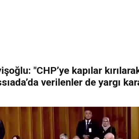
vişoğlu: "CHP’ye kapılar kırılara
ıada’da verilenler de yargı kara