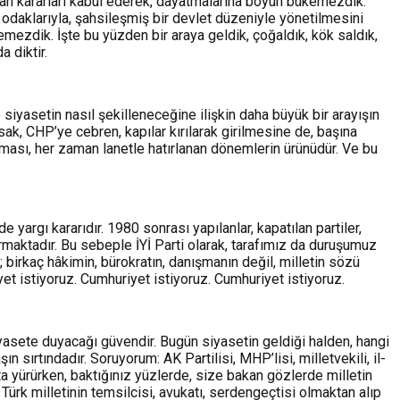
rılan kararları kabul ederek, dayatmalarına boyun bükemezdik.
ı odaklarıyla, şahsileşmiş bir devlet düzeniyle yönetilmesini
ezdik. İşte bu yüzden bir araya geldik, çoğaldık, kök saldık,
 diktir.
 siyasetin nasıl şekilleneceğine ilişkin daha büyük bir arayışın
rsak, CHP’ye cebren, kapılar kırılarak girilmesine de, başına
lması, her zaman lanetle hatırlanan dönemlerin ürünüdür. Ve bu
 yargı kararıdır. 1980 sonrası yapılanlar, kapatılan partiler,
 durmaktadır. Bu sebeple İYİ Parti olarak, tarafımız da duruşumuz
; birkaç hâkimin, bürokratın, danışmanın değil, milletin sözü
yet istiyoruz. Cumhuriyet istiyoruz. Cumhuriyet istiyoruz.
siyasete duyacağı güvendir. Bugün siyasetin geldiği halden, hangi
ırtındadır. Soruyorum: AK Partilisi, MHP’lisi, milletvekili, il-
kta yürürken, baktığınız yüzlerde, size bakan gözlerde milletin
Türk milletinin temsilcisi, avukatı, serdengeçtisi olmaktan alıp