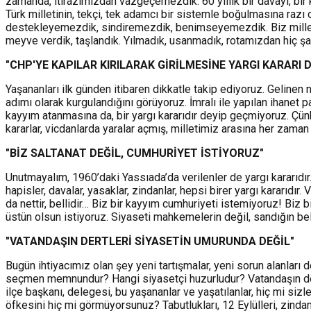
zamanda, itirazımızdan vazgeçemezdik. 60 yıllık bir davayı, bir 
Türk milletinin, tekçi, tek adamcı bir sistemle boğulmasına razı 
destekleyemezdik, sindiremezdik, benimseyemezdik. Biz milletin
meyve verdik, taşlandık. Yılmadık, usanmadık, rotamızdan hiç şaş
"CHP'YE KAPILAR KIRILARAK GİRİLMESİNE YARGI KARARI
Yaşananları ilk günden itibaren dikkatle takip ediyoruz. Gelinen 
adımı olarak kurgulandığını görüyoruz. İmralı ile yapılan ihanet p
kayyım atanmasına da, bir yargı kararıdır deyip geçmiyoruz. Çünk
kararlar, vicdanlarda yaralar açmış, milletimiz arasına her zaman 
"BİZ SALTANAT DEĞİL, CUMHURİYET İSTİYORUZ"
Unutmayalım, 1960’daki Yassıada’da verilenler de yargı kararıdır. 
hapisler, davalar, yasaklar, zindanlar, hepsi birer yargı kararıdı
da nettir, bellidir… Biz bir kayyım cumhuriyeti istemiyoruz! Biz b
üstün olsun istiyoruz. Siyaseti mahkemelerin değil, sandığın beli
"VATANDAŞIN DERTLERİ SİYASETİN UMURUNDA DEĞİL"
Bugün ihtiyacımız olan şey yeni tartışmalar, yeni sorun alanları 
seçmen memnundur? Hangi siyasetçi huzurludur? Vatandaşın dertler
ilçe başkanı, delegesi, bu yaşananlar ve yaşatılanlar, hiç mi sizl
öfkesini hiç mi görmüyorsunuz? Tabutlukları, 12 Eylülleri, zindan