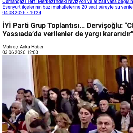
Osmangazi Terfi Merkezi’ndeki revizyon ve arızalı vana değişim
Esenyurt ilçelerinin bazı mahallelerine 20 saat süreyle su veri
04.08.2026
-
10:24
İYİ Parti Grup Toplantısı... Dervişoğlu: "
Yassıada’da verilenler de yargı kararıdır
Mahreç: Anka Haber
03.06.2026
12:03