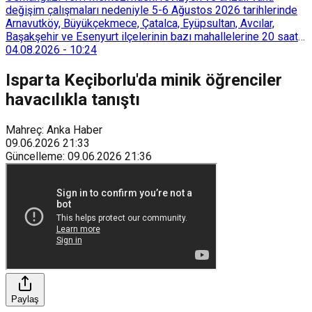
değişim çalışmaları nedeniyle 5-6 Ağustos 2026 tarihlerinde
Arnavutköy, Büyükçekmece, Çatalca, Eyüpsultan, Avcılar,
Başakşehir ve Esenyurt ilçelerinin bazı mahallelerine 20 saat
süreyle su verilemeyecek.
04.08.2026
-
10:24
Isparta Keçiborlu'da minik öğrenciler
havacılıkla tanıştı
Mahreç: Anka Haber
09.06.2026
21:33
Güncelleme
:
09.06.2026
21:36
Paylaş