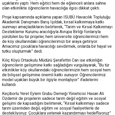
uçaklarını yaptı. Hem eğitici hem de eğlenceli anlara sahne
olan etkinlikte öğrencilerin havacılığa ilgisi dikkat çekti.
Proje kapsamında açıklama yapan ISUBÜ Havacılık Topluluğu
Akademik Danışmanı Barış Işıldak, kırsal kalkınmaya katkı
sunmayı amaçladıklarını belirterek, “Tarım ve Kırsal Kalkınmayı
Destekleme Kurumu aracılığıyla Avrupa Birliği fonlarıyla
yürütülen bu tür projeler, hem üniversite öğrencilerimizi hem
de köy okullarındaki öğrencilerimizi bir araya getiriyor.
Amacımız çocuklara havacılığı sevdirmek, onlarda bir hayal ve
tutku oluşturmak” dedi.
Kılıç Köyü Ortaokulu Müdürü Şerafettin Can ise etkinliğin
öğrencilerin gelişimine katkı sağladığını vurgulayarak, “Bu tür
etkinlikler köy okullarındaki öğrencilerimizin hem sosyal hem
de bilişsel gelişimine önemli katkı sunuyor. Öğrencilerimiz
model uçakları büyük bir ilgiyle montajlıyor” ifadelerini
kullandı.
Keçiborlu Yerel Eylem Grubu Derneği Yöneticisi Hasan Ali
Özdemir de projelerin sadece tarım değil eğitim ve sosyal
gelişimi de kapsadığını belirterek, “Kırsal kalkınmayı sadece
tarım üzerinden değil, eğitim ve sosyal faaliyetlerle de
destekliyoruz. Çocuklara yetenek kazandırmayı hedefliyoruz”