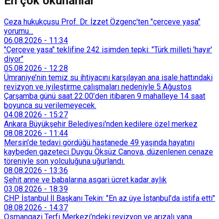
En çok okunanlar
Ceza hukukçusu Prof. Dr. İzzet Özgenç'ten "çerçeve yasa"
yorumu...
06.08.2026
-
11:34
"Çerçeve yasa" teklifine 242 isimden tepki: "Türk milleti 'hayır'
diyor"
05.08.2026
-
12:28
Ümraniye’nin temiz su ihtiyacını karşılayan ana isale hattındaki
revizyon ve iyileştirme çalışmaları nedeniyle 5 Ağustos
Çarşamba günü saat 22.00’den itibaren 9 mahalleye 14 saat
boyunca su verilemeyecek.
04.08.2026
-
15:27
Ankara Büyükşehir Belediyesi'nden kedilere özel merkez
08.08.2026
-
11:44
Mersin'de tedavi gördüğü hastanede 49 yaşında hayatını
kaybeden gazeteci Duygu Öksüz Canova, düzenlenen cenaze
töreniyle son yolculuğuna uğurlandı.
08.08.2026
-
13:36
Şehit anne ve babalarına asgari ücret kadar aylık
03.08.2026
-
18:39
CHP İstanbul İl Başkanı Tekin: "En az üye İstanbul’da istifa etti"
08.08.2026
-
14:37
Osmangazi Terfi Merkezi’ndeki revizyon ve arızalı vana