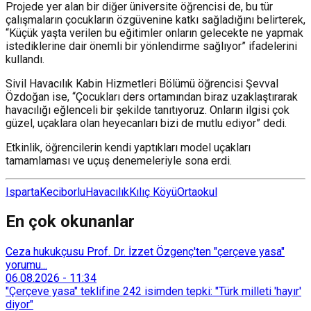
Projede yer alan bir diğer üniversite öğrencisi de, bu tür
çalışmaların çocukların özgüvenine katkı sağladığını belirterek,
“Küçük yaşta verilen bu eğitimler onların gelecekte ne yapmak
istediklerine dair önemli bir yönlendirme sağlıyor” ifadelerini
kullandı.
Sivil Havacılık Kabin Hizmetleri Bölümü öğrencisi Şevval
Özdoğan ise, “Çocukları ders ortamından biraz uzaklaştırarak
havacılığı eğlenceli bir şekilde tanıtıyoruz. Onların ilgisi çok
güzel, uçaklara olan heyecanları bizi de mutlu ediyor” dedi.
Etkinlik, öğrencilerin kendi yaptıkları model uçakları
tamamlaması ve uçuş denemeleriyle sona erdi.
Isparta
Keciborlu
Havacılık
Kılıç Köyü
Ortaokul
En çok okunanlar
Ceza hukukçusu Prof. Dr. İzzet Özgenç'ten "çerçeve yasa"
yorumu...
06.08.2026
-
11:34
"Çerçeve yasa" teklifine 242 isimden tepki: "Türk milleti 'hayır'
diyor"