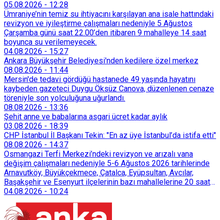
05.08.2026
-
12:28
Ümraniye’nin temiz su ihtiyacını karşılayan ana isale hattındaki
revizyon ve iyileştirme çalışmaları nedeniyle 5 Ağustos
Çarşamba günü saat 22.00’den itibaren 9 mahalleye 14 saat
boyunca su verilemeyecek.
04.08.2026
-
15:27
Ankara Büyükşehir Belediyesi'nden kedilere özel merkez
08.08.2026
-
11:44
Mersin'de tedavi gördüğü hastanede 49 yaşında hayatını
kaybeden gazeteci Duygu Öksüz Canova, düzenlenen cenaze
töreniyle son yolculuğuna uğurlandı.
08.08.2026
-
13:36
Şehit anne ve babalarına asgari ücret kadar aylık
03.08.2026
-
18:39
CHP İstanbul İl Başkanı Tekin: "En az üye İstanbul’da istifa etti"
08.08.2026
-
14:37
Osmangazi Terfi Merkezi’ndeki revizyon ve arızalı vana
değişim çalışmaları nedeniyle 5-6 Ağustos 2026 tarihlerinde
Arnavutköy, Büyükçekmece, Çatalca, Eyüpsultan, Avcılar,
Başakşehir ve Esenyurt ilçelerinin bazı mahallelerine 20 saat
süreyle su verilemeyecek.
04.08.2026
-
10:24