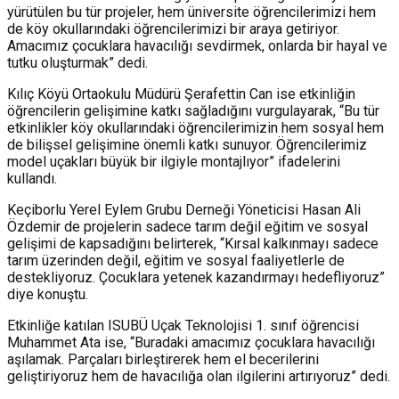
yürütülen bu tür projeler, hem üniversite öğrencilerimizi hem
de köy okullarındaki öğrencilerimizi bir araya getiriyor.
Amacımız çocuklara havacılığı sevdirmek, onlarda bir hayal ve
tutku oluşturmak” dedi.
Kılıç Köyü Ortaokulu Müdürü Şerafettin Can ise etkinliğin
öğrencilerin gelişimine katkı sağladığını vurgulayarak, “Bu tür
etkinlikler köy okullarındaki öğrencilerimizin hem sosyal hem
de bilişsel gelişimine önemli katkı sunuyor. Öğrencilerimiz
model uçakları büyük bir ilgiyle montajlıyor” ifadelerini
kullandı.
Keçiborlu Yerel Eylem Grubu Derneği Yöneticisi Hasan Ali
Özdemir de projelerin sadece tarım değil eğitim ve sosyal
gelişimi de kapsadığını belirterek, “Kırsal kalkınmayı sadece
tarım üzerinden değil, eğitim ve sosyal faaliyetlerle de
destekliyoruz. Çocuklara yetenek kazandırmayı hedefliyoruz”
diye konuştu.
Etkinliğe katılan ISUBÜ Uçak Teknolojisi 1. sınıf öğrencisi
Muhammet Ata ise, “Buradaki amacımız çocuklara havacılığı
aşılamak. Parçaları birleştirerek hem el becerilerini
geliştiriyoruz hem de havacılığa olan ilgilerini artırıyoruz” dedi.