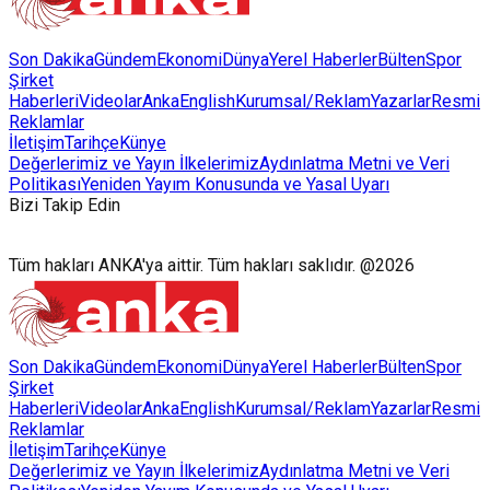
Son Dakika
Gündem
Ekonomi
Dünya
Yerel Haberler
Bülten
Spor
Şirket
Haberleri
Videolar
AnkaEnglish
Kurumsal/Reklam
Yazarlar
Resmi
Reklamlar
İletişim
Tarihçe
Künye
Değerlerimiz ve Yayın İlkelerimiz
Aydınlatma Metni ve Veri
Politikası
Yeniden Yayım Konusunda ve Yasal Uyarı
Bizi Takip Edin
Tüm hakları ANKA'ya aittir. Tüm hakları saklıdır. @2026
Son Dakika
Gündem
Ekonomi
Dünya
Yerel Haberler
Bülten
Spor
Şirket
Haberleri
Videolar
AnkaEnglish
Kurumsal/Reklam
Yazarlar
Resmi
Reklamlar
İletişim
Tarihçe
Künye
Değerlerimiz ve Yayın İlkelerimiz
Aydınlatma Metni ve Veri