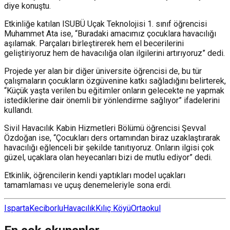
diye konuştu.
Etkinliğe katılan ISUBÜ Uçak Teknolojisi 1. sınıf öğrencisi
Muhammet Ata ise, “Buradaki amacımız çocuklara havacılığı
aşılamak. Parçaları birleştirerek hem el becerilerini
geliştiriyoruz hem de havacılığa olan ilgilerini artırıyoruz” dedi.
Projede yer alan bir diğer üniversite öğrencisi de, bu tür
çalışmaların çocukların özgüvenine katkı sağladığını belirterek,
“Küçük yaşta verilen bu eğitimler onların gelecekte ne yapmak
istediklerine dair önemli bir yönlendirme sağlıyor” ifadelerini
kullandı.
Sivil Havacılık Kabin Hizmetleri Bölümü öğrencisi Şevval
Özdoğan ise, “Çocukları ders ortamından biraz uzaklaştırarak
havacılığı eğlenceli bir şekilde tanıtıyoruz. Onların ilgisi çok
güzel, uçaklara olan heyecanları bizi de mutlu ediyor” dedi.
Etkinlik, öğrencilerin kendi yaptıkları model uçakları
tamamlaması ve uçuş denemeleriyle sona erdi.
Isparta
Keciborlu
Havacılık
Kılıç Köyü
Ortaokul