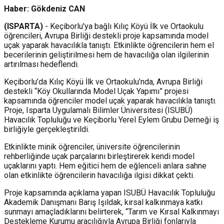
Haber: Gökdeniz CAN
(ISPARTA)
- Keçiborlu'ya bağlı Kılıç Köyü İlk ve Ortaokulu
öğrencileri, Avrupa Birliği destekli proje kapsamında model
uçak yaparak havacılıkla tanıştı. Etkinlikte öğrencilerin hem el
becerilerinin geliştirilmesi hem de havacılığa olan ilgilerinin
artırılması hedeflendi.
Keçiborlu’da Kılıç Köyü İlk ve Ortaokulu’nda, Avrupa Birliği
destekli “Köy Okullarında Model Uçak Yapımı” projesi
kapsamında öğrenciler model uçak yaparak havacılıkla tanıştı.
Proje, Isparta Uygulamalı Bilimler Üniversitesi (ISUBÜ)
Havacılık Topluluğu ve Keçiborlu Yerel Eylem Grubu Derneği iş
birliğiyle gerçekleştirildi.
Etkinlikte minik öğrenciler, üniversite öğrencilerinin
rehberliğinde uçak parçalarını birleştirerek kendi model
uçaklarını yaptı. Hem eğitici hem de eğlenceli anlara sahne
olan etkinlikte öğrencilerin havacılığa ilgisi dikkat çekti.
Proje kapsamında açıklama yapan ISUBÜ Havacılık Topluluğu
Akademik Danışmanı Barış Işıldak, kırsal kalkınmaya katkı
sunmayı amaçladıklarını belirterek, “Tarım ve Kırsal Kalkınmayı
Destekleme Kurumu aracılığıyla Avrupa Birliği fonlarıyla