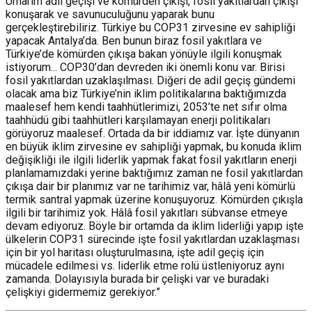
Umarım adil geçişi ve kömürden çıkışı, fosil yakıtlardan çıkışı
konuşarak ve savunuculuğunu yaparak bunu
gerçekleştirebiliriz. Türkiye bu COP31 zirvesine ev sahipliği
yapacak Antalya’da. Ben bunun biraz fosil yakıtlara ve
Türkiye’de kömürden çıkışa bakan yönüyle ilgili konuşmak
istiyorum... COP30’dan devreden iki önemli konu var. Birisi
fosil yakıtlardan uzaklaşılması. Diğeri de adil geçiş gündemi
olacak ama biz Türkiye’nin iklim politikalarına baktığımızda
maalesef hem kendi taahhütlerimizi, 2053’te net sıfır olma
taahhüdü gibi taahhütleri karşılamayan enerji politikaları
görüyoruz maalesef. Ortada da bir iddiamız var. İşte dünyanın
en büyük iklim zirvesine ev sahipliği yapmak, bu konuda iklim
değişikliği ile ilgili liderlik yapmak fakat fosil yakıtların enerji
planlamamızdaki yerine baktığımız zaman ne fosil yakıtlardan
çıkışa dair bir planımız var ne tarihimiz var, hâlâ yeni kömürlü
termik santral yapmak üzerine konuşuyoruz. Kömürden çıkışla
ilgili bir tarihimiz yok. Hâlâ fosil yakıtları sübvanse etmeye
devam ediyoruz. Böyle bir ortamda da iklim liderliği yapıp işte
ülkelerin COP31 sürecinde işte fosil yakıtlardan uzaklaşması
için bir yol haritası oluşturulmasına, işte adil geçiş için
mücadele edilmesi vs. liderlik etme rolü üstleniyoruz aynı
zamanda. Dolayısıyla burada bir çelişki var ve buradaki
çelişkiyi gidermemiz gerekiyor.”