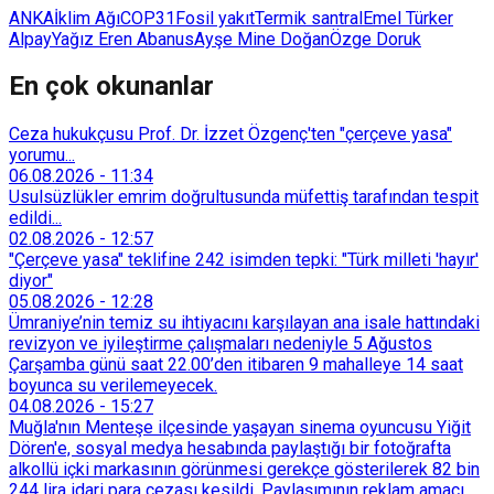
ANKA
İklim Ağı
COP31
Fosil yakıt
Termik santral
Emel Türker
Alpay
Yağız Eren Abanus
Ayşe Mine Doğan
Özge Doruk
En çok okunanlar
Ceza hukukçusu Prof. Dr. İzzet Özgenç'ten "çerçeve yasa"
yorumu...
06.08.2026
-
11:34
Usulsüzlükler emrim doğrultusunda müfettiş tarafından tespit
edildi...
02.08.2026
-
12:57
"Çerçeve yasa" teklifine 242 isimden tepki: "Türk milleti 'hayır'
diyor"
05.08.2026
-
12:28
Ümraniye’nin temiz su ihtiyacını karşılayan ana isale hattındaki
revizyon ve iyileştirme çalışmaları nedeniyle 5 Ağustos
Çarşamba günü saat 22.00’den itibaren 9 mahalleye 14 saat
boyunca su verilemeyecek.
04.08.2026
-
15:27
Muğla'nın Menteşe ilçesinde yaşayan sinema oyuncusu Yiğit
Dören'e, sosyal medya hesabında paylaştığı bir fotoğrafta
alkollü içki markasının görünmesi gerekçe gösterilerek 82 bin
244 lira idari para cezası kesildi. Paylaşımının reklam amacı