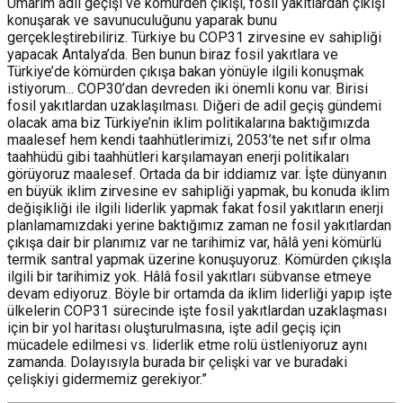
Umarım adil geçişi ve kömürden çıkışı, fosil yakıtlardan çıkışı
konuşarak ve savunuculuğunu yaparak bunu
gerçekleştirebiliriz. Türkiye bu COP31 zirvesine ev sahipliği
yapacak Antalya’da. Ben bunun biraz fosil yakıtlara ve
Türkiye’de kömürden çıkışa bakan yönüyle ilgili konuşmak
istiyorum... COP30’dan devreden iki önemli konu var. Birisi
fosil yakıtlardan uzaklaşılması. Diğeri de adil geçiş gündemi
olacak ama biz Türkiye’nin iklim politikalarına baktığımızda
maalesef hem kendi taahhütlerimizi, 2053’te net sıfır olma
taahhüdü gibi taahhütleri karşılamayan enerji politikaları
görüyoruz maalesef. Ortada da bir iddiamız var. İşte dünyanın
en büyük iklim zirvesine ev sahipliği yapmak, bu konuda iklim
değişikliği ile ilgili liderlik yapmak fakat fosil yakıtların enerji
planlamamızdaki yerine baktığımız zaman ne fosil yakıtlardan
çıkışa dair bir planımız var ne tarihimiz var, hâlâ yeni kömürlü
termik santral yapmak üzerine konuşuyoruz. Kömürden çıkışla
ilgili bir tarihimiz yok. Hâlâ fosil yakıtları sübvanse etmeye
devam ediyoruz. Böyle bir ortamda da iklim liderliği yapıp işte
ülkelerin COP31 sürecinde işte fosil yakıtlardan uzaklaşması
için bir yol haritası oluşturulmasına, işte adil geçiş için
mücadele edilmesi vs. liderlik etme rolü üstleniyoruz aynı
zamanda. Dolayısıyla burada bir çelişki var ve buradaki
çelişkiyi gidermemiz gerekiyor.”