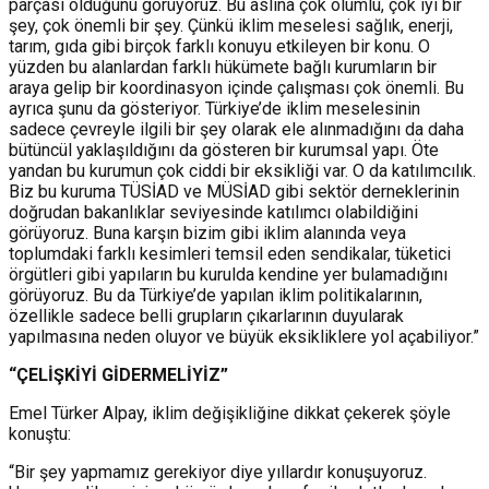
parçası olduğunu görüyoruz. Bu aslına çok olumlu, çok iyi bir
şey, çok önemli bir şey. Çünkü iklim meselesi sağlık, enerji,
tarım, gıda gibi birçok farklı konuyu etkileyen bir konu. O
yüzden bu alanlardan farklı hükümete bağlı kurumların bir
araya gelip bir koordinasyon içinde çalışması çok önemli. Bu
ayrıca şunu da gösteriyor. Türkiye’de iklim meselesinin
sadece çevreyle ilgili bir şey olarak ele alınmadığını da daha
bütüncül yaklaşıldığını da gösteren bir kurumsal yapı. Öte
yandan bu kurumun çok ciddi bir eksikliği var. O da katılımcılık.
Biz bu kuruma TÜSİAD ve MÜSİAD gibi sektör derneklerinin
doğrudan bakanlıklar seviyesinde katılımcı olabildiğini
görüyoruz. Buna karşın bizim gibi iklim alanında veya
toplumdaki farklı kesimleri temsil eden sendikalar, tüketici
örgütleri gibi yapıların bu kurulda kendine yer bulamadığını
görüyoruz. Bu da Türkiye’de yapılan iklim politikalarının,
özellikle sadece belli grupların çıkarlarının duyularak
yapılmasına neden oluyor ve büyük eksikliklere yol açabiliyor.”
“ÇELİŞKİYİ GİDERMELİYİZ”
Emel Türker Alpay, iklim değişikliğine dikkat çekerek şöyle
konuştu:
“Bir şey yapmamız gerekiyor diye yıllardır konuşuyoruz.