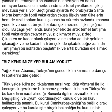
yandan bu emisyon konusundan bahsediyorken de bu
emisyon konusunun merkezinde ise fosil yakıtlardan çıkış
mevzusu yer alıyor. Geçtiğimiz aylarda Kolombiya’da Santa
Marta kentinde fosil yakıtlardan çıkışa ilişkin hem ülkelerin
hem de sivil toplum kuruluşlarının bu sürecin hızlandırılmasına
yönelik ve somut bir yol haritası çizilmesine ilişkin çağrısı
oldu. Bu çağrı yenilendi. Buna yönelik de artık temel tartışma
fosil yakıtlardan çıkıyor muyuz, çıkmıyor muyuz değil.
Çıkarken ne kadar planlı çıkıyoruz, ne kadar adil bir şekilde
çıkacağız ve ne kadar hızlı bir şekilde çıkabileceğiz aslında.
Tartışmayı bu noktadan başlatmak ve artık buradan ele almak
gerekiyor.”
“BİZ KENDİMİZE YER BULAMIYORUZ”
Yağız Eren Abanus, Türkiye’nin güncel iklim karnesine dair şu
tespitlerini dile getirdi:
“Türkiye’de iklim politikalarının nasıl yapıldığı yöntemi ile ilgili
konuşmak gerekirse bakmamız gereken ilk husus Türkiye’de
bu kararların nasıl alındığı. Bununla ilgili mevzuatta İklim
Değişikliği ve Uyum Koordinasyon Kurulu diye bir kurul
hâlihazırda tanımlı. Bu kurul, Cumhurbaşkanlığı’na bağlı olarak
çalışıyor ve bu kurula işte birçok bakanlığın bu kurulun bir