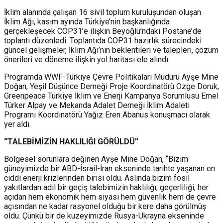
İklim alanında çalışan 16 sivil toplum kuruluşundan oluşan
İklim Ağı, kasım ayında Türkiye’nin başkanlığında
gerçekleşecek COP31’e ilişkin Beyoğlu’ndaki Postane’de
toplantı düzenledi. Toplantıda COP31 hazırlık sürecindeki
güncel gelişmeler, İklim Ağı’nın beklentileri ve talepleri, çözüm
önerileri ve döneme ilişkin yol haritası ele alındı.
Programda WWF-Türkiye Çevre Politikaları Müdürü Ayşe Mine
Doğan, Yeşil Düşünce Derneği Proje Koordinatörü Özge Doruk,
Greenpeace Türkiye İklim ve Enerji Kampanya Sorumlusu Emel
Türker Alpay ve Mekanda Adalet Derneği İklim Adaleti
Programı Koordinatörü Yağız Eren Abanus konuşmacı olarak
yer aldı.
“TALEBİMİZİN HAKLILIĞI GÖRÜLDÜ”
Bölgesel sorunlara değinen Ayşe Mine Doğan, “Bizim
güneyimizde bir ABD-İsrail-İran ekseninde tarihte yaşanan en
ciddi enerji krizlerinden birisi oldu. Aslında bizim fosil
yakıtlardan adil bir geçiş talebimizin haklılığı, geçerliliği, her
açıdan hem ekonomik hem siyasi hem güvenlik hem de çevre
açısından ne kadar rasyonel olduğu bir kere daha görülmüş
oldu. Çünkü bir de kuzeyimizde Rusya-Ukrayna ekseninde