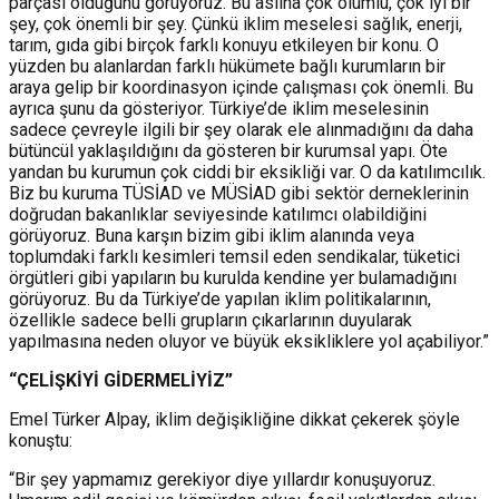
parçası olduğunu görüyoruz. Bu aslına çok olumlu, çok iyi bir
şey, çok önemli bir şey. Çünkü iklim meselesi sağlık, enerji,
tarım, gıda gibi birçok farklı konuyu etkileyen bir konu. O
yüzden bu alanlardan farklı hükümete bağlı kurumların bir
araya gelip bir koordinasyon içinde çalışması çok önemli. Bu
ayrıca şunu da gösteriyor. Türkiye’de iklim meselesinin
sadece çevreyle ilgili bir şey olarak ele alınmadığını da daha
bütüncül yaklaşıldığını da gösteren bir kurumsal yapı. Öte
yandan bu kurumun çok ciddi bir eksikliği var. O da katılımcılık.
Biz bu kuruma TÜSİAD ve MÜSİAD gibi sektör derneklerinin
doğrudan bakanlıklar seviyesinde katılımcı olabildiğini
görüyoruz. Buna karşın bizim gibi iklim alanında veya
toplumdaki farklı kesimleri temsil eden sendikalar, tüketici
örgütleri gibi yapıların bu kurulda kendine yer bulamadığını
görüyoruz. Bu da Türkiye’de yapılan iklim politikalarının,
özellikle sadece belli grupların çıkarlarının duyularak
yapılmasına neden oluyor ve büyük eksikliklere yol açabiliyor.”
“ÇELİŞKİYİ GİDERMELİYİZ”
Emel Türker Alpay, iklim değişikliğine dikkat çekerek şöyle
konuştu:
“Bir şey yapmamız gerekiyor diye yıllardır konuşuyoruz.