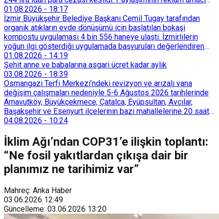
taşımadığını savunan Dören, cezanın iptali için yargıya
01.08.2026
-
18:17
başvurdu.
İzmir Büyükşehir Belediye Başkanı Cemil Tugay tarafından
organik atıkların evde dönüşümü için başlatılan bokaşi
kompostu uygulaması 4 bin 556 haneye ulaştı. İzmirlilerin
yoğun ilgi gösterdiği uygulamada başvuruları değerlendiren
Tarımsal Hizmetler Dairesi Başkanlığı, farklı ilçelerde toplam
01.08.2026
-
14:19
128 bokaşi kompost eğitimi düzenleyerek İzmirlileri
Şehit anne ve babalarına asgari ücret kadar aylık
sürdürülebilir atık yönetimi sistemine dahil etti.
03.08.2026
-
18:39
Osmangazi Terfi Merkezi’ndeki revizyon ve arızalı vana
değişim çalışmaları nedeniyle 5-6 Ağustos 2026 tarihlerinde
Arnavutköy, Büyükçekmece, Çatalca, Eyüpsultan, Avcılar,
Başakşehir ve Esenyurt ilçelerinin bazı mahallelerine 20 saat
süreyle su verilemeyecek.
04.08.2026
-
10:24
İklim Ağı’ndan COP31’e ilişkin toplantı:
“Ne fosil yakıtlardan çıkışa dair bir
planımız ne tarihimiz var”
Mahreç: Anka Haber
03.06.2026
12:49
Güncelleme
:
03.06.2026
13:20