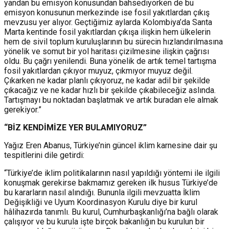
yandan bu emisyon konusundan bahsediyorken de bu
emisyon konusunun merkezinde ise fosil yakıtlardan çıkış
mevzusu yer alıyor. Geçtiğimiz aylarda Kolombiya’da Santa
Marta kentinde fosil yakıtlardan çıkışa ilişkin hem ülkelerin
hem de sivil toplum kuruluşlarının bu sürecin hızlandırılmasına
yönelik ve somut bir yol haritası çizilmesine ilişkin çağrısı
oldu. Bu çağrı yenilendi. Buna yönelik de artık temel tartışma
fosil yakıtlardan çıkıyor muyuz, çıkmıyor muyuz değil.
Çıkarken ne kadar planlı çıkıyoruz, ne kadar adil bir şekilde
çıkacağız ve ne kadar hızlı bir şekilde çıkabileceğiz aslında.
Tartışmayı bu noktadan başlatmak ve artık buradan ele almak
gerekiyor.”
“BİZ KENDİMİZE YER BULAMIYORUZ”
Yağız Eren Abanus, Türkiye’nin güncel iklim karnesine dair şu
tespitlerini dile getirdi:
“Türkiye’de iklim politikalarının nasıl yapıldığı yöntemi ile ilgili
konuşmak gerekirse bakmamız gereken ilk husus Türkiye’de
bu kararların nasıl alındığı. Bununla ilgili mevzuatta İklim
Değişikliği ve Uyum Koordinasyon Kurulu diye bir kurul
hâlihazırda tanımlı. Bu kurul, Cumhurbaşkanlığı’na bağlı olarak
çalışıyor ve bu kurula işte birçok bakanlığın bu kurulun bir