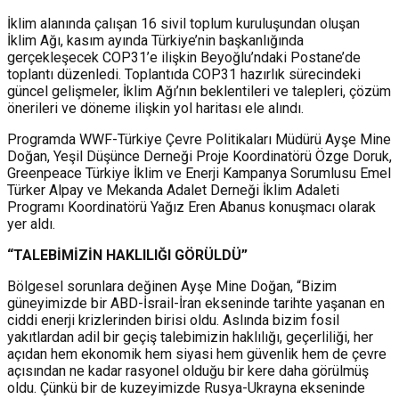
İklim alanında çalışan 16 sivil toplum kuruluşundan oluşan
İklim Ağı, kasım ayında Türkiye’nin başkanlığında
gerçekleşecek COP31’e ilişkin Beyoğlu’ndaki Postane’de
toplantı düzenledi. Toplantıda COP31 hazırlık sürecindeki
güncel gelişmeler, İklim Ağı’nın beklentileri ve talepleri, çözüm
önerileri ve döneme ilişkin yol haritası ele alındı.
Programda WWF-Türkiye Çevre Politikaları Müdürü Ayşe Mine
Doğan, Yeşil Düşünce Derneği Proje Koordinatörü Özge Doruk,
Greenpeace Türkiye İklim ve Enerji Kampanya Sorumlusu Emel
Türker Alpay ve Mekanda Adalet Derneği İklim Adaleti
Programı Koordinatörü Yağız Eren Abanus konuşmacı olarak
yer aldı.
“TALEBİMİZİN HAKLILIĞI GÖRÜLDÜ”
Bölgesel sorunlara değinen Ayşe Mine Doğan, “Bizim
güneyimizde bir ABD-İsrail-İran ekseninde tarihte yaşanan en
ciddi enerji krizlerinden birisi oldu. Aslında bizim fosil
yakıtlardan adil bir geçiş talebimizin haklılığı, geçerliliği, her
açıdan hem ekonomik hem siyasi hem güvenlik hem de çevre
açısından ne kadar rasyonel olduğu bir kere daha görülmüş
oldu. Çünkü bir de kuzeyimizde Rusya-Ukrayna ekseninde