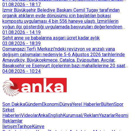
taşımadığını savunan Dören, cezanın iptali için yargıya
01.08.2026
-
18:17
başvurdu.
İzmir Büyükşehir Belediye Başkanı Cemil Tugay tarafından
organik atıkların evde dönüşümü için başlatılan bokaşi
kompostu uygulaması 4 bin 556 haneye ulaştı. İzmirlilerin
yoğun ilgi gösterdiği uygulamada başvuruları değerlendiren
Tarımsal Hizmetler Dairesi Başkanlığı, farklı ilçelerde toplam
01.08.2026
-
14:19
128 bokaşi kompost eğitimi düzenleyerek İzmirlileri
Şehit anne ve babalarına asgari ücret kadar aylık
sürdürülebilir atık yönetimi sistemine dahil etti.
03.08.2026
-
18:39
Osmangazi Terfi Merkezi’ndeki revizyon ve arızalı vana
değişim çalışmaları nedeniyle 5-6 Ağustos 2026 tarihlerinde
Arnavutköy, Büyükçekmece, Çatalca, Eyüpsultan, Avcılar,
Başakşehir ve Esenyurt ilçelerinin bazı mahallelerine 20 saat
süreyle su verilemeyecek.
04.08.2026
-
10:24
Son Dakika
Gündem
Ekonomi
Dünya
Yerel Haberler
Bülten
Spor
Şirket
Haberleri
Videolar
AnkaEnglish
Kurumsal/Reklam
Yazarlar
Resmi
Reklamlar
İletişim
Tarihçe
Künye