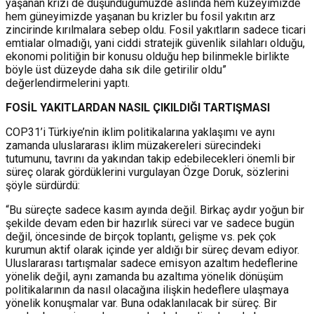
yaşanan krizi de düşündüğümüzde aslında hem kuzeyimizde
hem güneyimizde yaşanan bu krizler bu fosil yakıtın arz
zincirinde kırılmalara sebep oldu. Fosil yakıtların sadece ticari
emtialar olmadığı, yani ciddi stratejik güvenlik silahları olduğu,
ekonomi politiğin bir konusu olduğu hep bilinmekle birlikte
böyle üst düzeyde daha sık dile getirilir oldu”
değerlendirmelerini yaptı.
FOSİL YAKITLARDAN NASIL ÇIKILDIĞI TARTIŞMASI
COP31’i Türkiye’nin iklim politikalarına yaklaşımı ve aynı
zamanda uluslararası iklim müzakereleri sürecindeki
tutumunu, tavrını da yakından takip edebilecekleri önemli bir
süreç olarak gördüklerini vurgulayan Özge Doruk, sözlerini
şöyle sürdürdü:
“Bu süreçte sadece kasım ayında değil. Birkaç aydır yoğun bir
şekilde devam eden bir hazırlık süreci var ve sadece bugün
değil, öncesinde de birçok toplantı, gelişme vs. pek çok
kurumun aktif olarak içinde yer aldığı bir süreç devam ediyor.
Uluslararası tartışmalar sadece emisyon azaltım hedeflerine
yönelik değil, aynı zamanda bu azaltıma yönelik dönüşüm
politikalarının da nasıl olacağına ilişkin hedeflere ulaşmaya
yönelik konuşmalar var. Buna odaklanılacak bir süreç. Bir