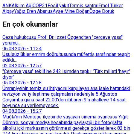
ANKA
İklim Ağı
COP31
Fosil yakıt
Termik santral
Emel Türker
Alpay
Yağız Eren Abanus
Ayşe Mine Doğan
Özge Doruk
En çok okunanlar
Ceza hukukçusu Prof. Dr. İzzet Özgenç'ten "çerçeve yasa"
yorumu...
06.08.2026
-
11:34
Usulsüzlükler emrim doğrultusunda müfettiş tarafından tespit
edildi...
02.08.2026
-
12:57
"Çerçeve yasa" teklifine 242 isimden tepki: "Türk milleti 'hayır'
diyor"
05.08.2026
-
12:28
Ümraniye’nin temiz su ihtiyacını karşılayan ana isale hattındaki
revizyon ve iyileştirme çalışmaları nedeniyle 5 Ağustos
Çarşamba günü saat 22.00’den itibaren 9 mahalleye 14 saat
boyunca su verilemeyecek.
04.08.2026
-
15:27
Muğla'nın Menteşe ilçesinde yaşayan sinema oyuncusu Yiğit
Dören'e, sosyal medya hesabında paylaştığı bir fotoğrafta
alkollü içki markasının görünmesi gerekçe gösterilerek 82 bin
244 lira idari para cezası kesildi. Paylaşımının reklam amacı