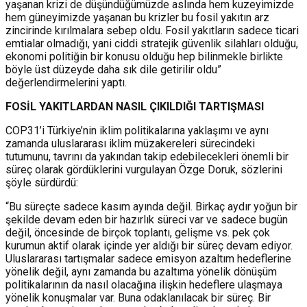
yaşanan krizi de düşündüğümüzde aslında hem kuzeyimizde
hem güneyimizde yaşanan bu krizler bu fosil yakıtın arz
zincirinde kırılmalara sebep oldu. Fosil yakıtların sadece ticari
emtialar olmadığı, yani ciddi stratejik güvenlik silahları olduğu,
ekonomi politiğin bir konusu olduğu hep bilinmekle birlikte
böyle üst düzeyde daha sık dile getirilir oldu”
değerlendirmelerini yaptı.
FOSİL YAKITLARDAN NASIL ÇIKILDIĞI TARTIŞMASI
COP31’i Türkiye’nin iklim politikalarına yaklaşımı ve aynı
zamanda uluslararası iklim müzakereleri sürecindeki
tutumunu, tavrını da yakından takip edebilecekleri önemli bir
süreç olarak gördüklerini vurgulayan Özge Doruk, sözlerini
şöyle sürdürdü:
“Bu süreçte sadece kasım ayında değil. Birkaç aydır yoğun bir
şekilde devam eden bir hazırlık süreci var ve sadece bugün
değil, öncesinde de birçok toplantı, gelişme vs. pek çok
kurumun aktif olarak içinde yer aldığı bir süreç devam ediyor.
Uluslararası tartışmalar sadece emisyon azaltım hedeflerine
yönelik değil, aynı zamanda bu azaltıma yönelik dönüşüm
politikalarının da nasıl olacağına ilişkin hedeflere ulaşmaya
yönelik konuşmalar var. Buna odaklanılacak bir süreç. Bir