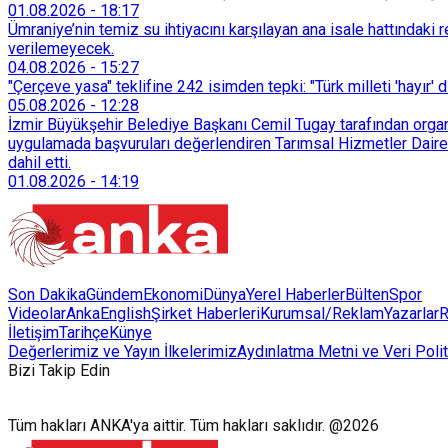
01.08.2026
-
18:17
Ümraniye’nin temiz su ihtiyacını karşılayan ana isale hattındak
verilemeyecek.
04.08.2026
-
15:27
"Çerçeve yasa" teklifine 242 isimden tepki: "Türk milleti 'hayır' d
05.08.2026
-
12:28
İzmir Büyükşehir Belediye Başkanı Cemil Tugay tarafından organi
uygulamada başvuruları değerlendiren Tarımsal Hizmetler Dairesi
dahil etti.
01.08.2026
-
14:19
Son Dakika
Gündem
Ekonomi
Dünya
Yerel Haberler
Bülten
Spor
Videolar
AnkaEnglish
Şirket Haberleri
Kurumsal/Reklam
Yazarlar
R
İletişim
Tarihçe
Künye
Değerlerimiz ve Yayın İlkelerimiz
Aydınlatma Metni ve Veri Polit
Bizi Takip Edin
Tüm hakları ANKA'ya aittir. Tüm hakları saklıdır. @2026