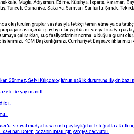
Çanakkale, Muğla, Adıyaman, Edirne, Kütahya, Isparta, Karaman, Bayb
 Muş, Tunceli, Osmaniye, Sakarya, Samsun, Şanlıurfa, Şırnak, Teki
ında oluşturulan gruplar vasıtasıyla tetikçi temin etme ya da tetik
propagandası içerikli paylaşımlar yaptıkları, sosyal medya paylaşı
ımaya çalıştıkları, suç faaliyetlerinin normal olduğu algısını olu
olislerimizi, KOM Başkanlığımızı, Cumhuriyet Başsavcılıklarımızı 
 Sönmez, Selvi Kılıçdaroğlu’nun sağlık durumuna ilişkin bazı mec
zete'de yayımlandI...
ldi...
u...
n'e, sosyal medya hesabında paylaştığı bir fotoğrafta alkollü i
ı savunan Dören, cezanın iptali için yargıya başvurdu.