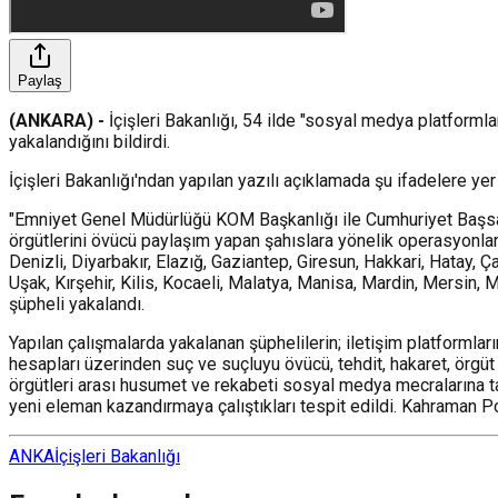
Paylaş
(ANKARA) -
İçişleri Bakanlığı, 54 ilde "sosyal medya platform
yakalandığını bildirdi.
İçişleri Bakanlığı'ndan yapılan yazılı açıklamada şu ifadelere yer 
"Emniyet Genel Müdürlüğü KOM Başkanlığı ile Cumhuriyet Başsav
örgütlerini övücü paylaşım yapan şahıslara yönelik operasyonlar 
Denizli, Diyarbakır, Elazığ, Gaziantep, Giresun, Hakkari, Hatay, 
Uşak, Kırşehir, Kilis, Kocaeli, Malatya, Manisa, Mardin, Mersin,
şüpheli yakalandı.
Yapılan çalışmalarda yakalanan şüphelilerin; iletişim platformlar
hesapları üzerinden suç ve suçluyu övücü, tehdit, hakaret, örgüt 
örgütleri arası husumet ve rekabeti sosyal medya mecralarına taş
yeni eleman kazandırmaya çalıştıkları tespit edildi. Kahraman P
ANKA
İçişleri Bakanlığı