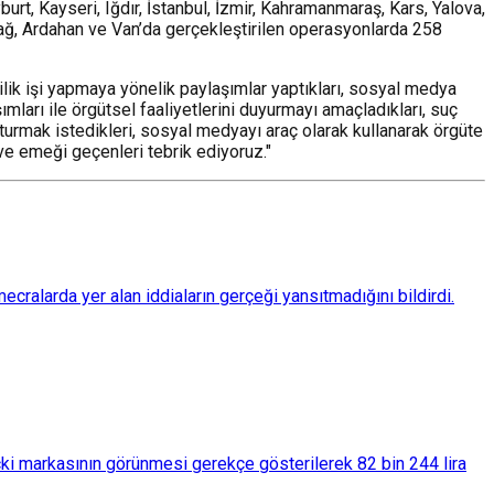
urt, Kayseri, Iğdır, İstanbul, İzmir, Kahramanmaraş, Kars, Yalova,
rdağ, Ardahan ve Van’da gerçekleştirilen operasyonlarda 258
çilik işi yapmaya yönelik paylaşımlar yaptıkları, sosyal medya
mları ile örgütsel faaliyetlerini duyurmayı amaçladıkları, suç
şturmak istedikleri, sosyal medyayı araç olarak kullanarak örgüte
ve emeği geçenleri tebrik ediyoruz."
ralarda yer alan iddiaların gerçeği yansıtmadığını bildirdi.
çki markasının görünmesi gerekçe gösterilerek 82 bin 244 lira