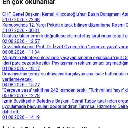
En çok okunanlar
CHP Genel Başkanı Kemal Kılıçdaroğlu’nun Basın Danışmanı Atakan
31.07.2026
-
22:48
Kamuoyunda 12. Yargı Paketi olarak bilinen düzenleme Resmi Ga
31.07.2026
-
00:31
Usulsüzlükler emrim doğrultusunda müfettiş tarafından tespit edi
02.08.2026
-
12:57
Ceza hukukçusu Prof. Dr. İzzet Özgenç'ten "çerçeve yasa" yorum
06.08.2026
-
11:34
Muğla'nın Menteşe ilçesinde yaşayan sinema oyuncusu Yiğit Döre
idari para cezası kesildi. Paylaşımının reklam amacı taşımadığın
01.08.2026
-
18:17
Ümraniye’nin temiz su ihtiyacını karşılayan ana isale hattındak
verilemeyecek.
04.08.2026
-
15:27
"Çerçeve yasa" teklifine 242 isimden tepki: "Türk milleti 'hayır' d
05.08.2026
-
12:28
İzmir Büyükşehir Belediye Başkanı Cemil Tugay tarafından organi
uygulamada başvuruları değerlendiren Tarımsal Hizmetler Dairesi
dahil etti.
01.08.2026
-
14:19