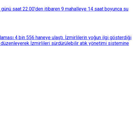
ba günü saat 22.00’den itibaren 9 mahalleye 14 saat boyunca su
ası 4 bin 556 haneye ulaştı. İzmirlilerin yoğun ilgi gösterdiği
üzenleyerek İzmirlileri sürdürülebilir atık yönetimi sistemine