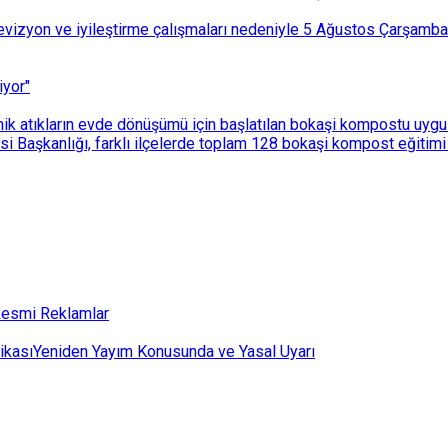
i revizyon ve iyileştirme çalışmaları nedeniyle 5 Ağustos Çarşam
iyor"
k atıkların evde dönüşümü için başlatılan bokaşi kompostu uygulam
 Başkanlığı, farklı ilçelerde toplam 128 bokaşi kompost eğitimi d
esmi Reklamlar
ikası
Yeniden Yayım Konusunda ve Yasal Uyarı