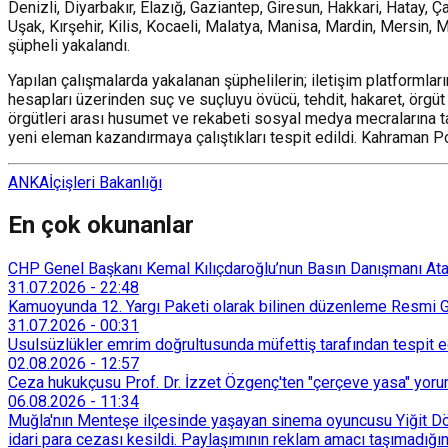
Denizli, Diyarbakır, Elazığ, Gaziantep, Giresun, Hakkari, Hatay, 
Uşak, Kırşehir, Kilis, Kocaeli, Malatya, Manisa, Mardin, Mersin,
şüpheli yakalandı.
Yapılan çalışmalarda yakalanan şüphelilerin; iletişim platformlar
hesapları üzerinden suç ve suçluyu övücü, tehdit, hakaret, örgüt 
örgütleri arası husumet ve rekabeti sosyal medya mecralarına taş
yeni eleman kazandırmaya çalıştıkları tespit edildi. Kahraman P
ANKA
İçişleri Bakanlığı
En çok okunanlar
CHP Genel Başkanı Kemal Kılıçdaroğlu’nun Basın Danışmanı Atakan
31.07.2026
-
22:48
Kamuoyunda 12. Yargı Paketi olarak bilinen düzenleme Resmi Ga
31.07.2026
-
00:31
Usulsüzlükler emrim doğrultusunda müfettiş tarafından tespit edi
02.08.2026
-
12:57
Ceza hukukçusu Prof. Dr. İzzet Özgenç'ten "çerçeve yasa" yorum
06.08.2026
-
11:34
Muğla'nın Menteşe ilçesinde yaşayan sinema oyuncusu Yiğit Döre
idari para cezası kesildi. Paylaşımının reklam amacı taşımadığın