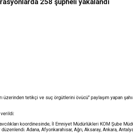
perasyonlarda 258 şüpheli yakalandı
ları üzerinden tetikçi ve suç örgütlerini övücü" paylaşım yapan ş
verildi:
cılıkları koordinesinde; İl Emniyet Müdürlükleri KOM Şube Müdür
düzenlendi. Adana, Afyonkarahisar, Ağrı, Aksaray, Ankara, Antalya,