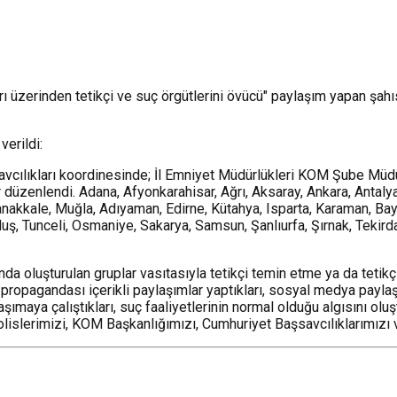
ları üzerinden tetikçi ve suç örgütlerini övücü" paylaşım yapan ş
verildi:
cılıkları koordinesinde; İl Emniyet Müdürlükleri KOM Şube Müdür
düzenlendi. Adana, Afyonkarahisar, Ağrı, Aksaray, Ankara, Antalya,
Çanakkale, Muğla, Adıyaman, Edirne, Kütahya, Isparta, Karaman, Bayb
 Muş, Tunceli, Osmaniye, Sakarya, Samsun, Şanlıurfa, Şırnak, Teki
ında oluşturulan gruplar vasıtasıyla tetikçi temin etme ya da tetik
propagandası içerikli paylaşımlar yaptıkları, sosyal medya paylaşı
ımaya çalıştıkları, suç faaliyetlerinin normal olduğu algısını olu
olislerimizi, KOM Başkanlığımızı, Cumhuriyet Başsavcılıklarımızı 