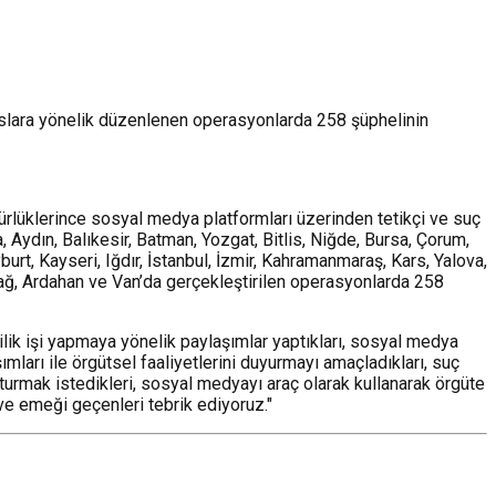
ahıslara yönelik düzenlenen operasyonlarda 258 şüphelinin
lüklerince sosyal medya platformları üzerinden tetikçi ve suç
 Aydın, Balıkesir, Batman, Yozgat, Bitlis, Niğde, Bursa, Çorum,
urt, Kayseri, Iğdır, İstanbul, İzmir, Kahramanmaraş, Kars, Yalova,
rdağ, Ardahan ve Van’da gerçekleştirilen operasyonlarda 258
çilik işi yapmaya yönelik paylaşımlar yaptıkları, sosyal medya
mları ile örgütsel faaliyetlerini duyurmayı amaçladıkları, suç
şturmak istedikleri, sosyal medyayı araç olarak kullanarak örgüte
ve emeği geçenleri tebrik ediyoruz."