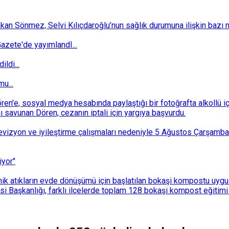
 Sönmez, Selvi Kılıçdaroğlu’nun sağlık durumuna ilişkin bazı mec
zete'de yayımlandI...
ldi...
u...
n'e, sosyal medya hesabında paylaştığı bir fotoğrafta alkollü i
ı savunan Dören, cezanın iptali için yargıya başvurdu.
i revizyon ve iyileştirme çalışmaları nedeniyle 5 Ağustos Çarşam
iyor"
k atıkların evde dönüşümü için başlatılan bokaşi kompostu uygulam
 Başkanlığı, farklı ilçelerde toplam 128 bokaşi kompost eğitimi d