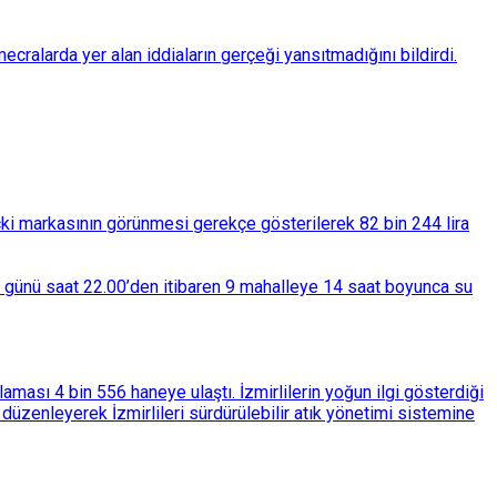
ralarda yer alan iddiaların gerçeği yansıtmadığını bildirdi.
çki markasının görünmesi gerekçe gösterilerek 82 bin 244 lira
ba günü saat 22.00’den itibaren 9 mahalleye 14 saat boyunca su
ası 4 bin 556 haneye ulaştı. İzmirlilerin yoğun ilgi gösterdiği
üzenleyerek İzmirlileri sürdürülebilir atık yönetimi sistemine