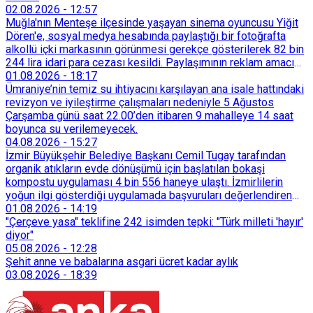
02.08.2026
-
12:57
Muğla'nın Menteşe ilçesinde yaşayan sinema oyuncusu Yiğit
Dören'e, sosyal medya hesabında paylaştığı bir fotoğrafta
alkollü içki markasının görünmesi gerekçe gösterilerek 82 bin
244 lira idari para cezası kesildi. Paylaşımının reklam amacı
taşımadığını savunan Dören, cezanın iptali için yargıya
01.08.2026
-
18:17
başvurdu.
Ümraniye’nin temiz su ihtiyacını karşılayan ana isale hattındaki
revizyon ve iyileştirme çalışmaları nedeniyle 5 Ağustos
Çarşamba günü saat 22.00’den itibaren 9 mahalleye 14 saat
boyunca su verilemeyecek.
04.08.2026
-
15:27
İzmir Büyükşehir Belediye Başkanı Cemil Tugay tarafından
organik atıkların evde dönüşümü için başlatılan bokaşi
kompostu uygulaması 4 bin 556 haneye ulaştı. İzmirlilerin
yoğun ilgi gösterdiği uygulamada başvuruları değerlendiren
Tarımsal Hizmetler Dairesi Başkanlığı, farklı ilçelerde toplam
01.08.2026
-
14:19
128 bokaşi kompost eğitimi düzenleyerek İzmirlileri
"Çerçeve yasa" teklifine 242 isimden tepki: "Türk milleti 'hayır'
sürdürülebilir atık yönetimi sistemine dahil etti.
diyor"
05.08.2026
-
12:28
Şehit anne ve babalarına asgari ücret kadar aylık
03.08.2026
-
18:39