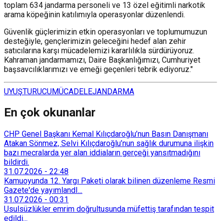
toplam 634 jandarma personeli ve 13 özel eğitimli narkotik
arama köpeğinin katılımıyla operasyonlar düzenlendi.
Güvenlik güçlerimizin etkin operasyonları ve toplumumuzun
desteğiyle, gençlerimizin geleceğini hedef alan zehir
satıcılarına karşı mücadelemizi kararlılıkla sürdürüyoruz.
Kahraman jandarmamızı, Daire Başkanlığımızı, Cumhuriyet
başsavcılıklarımızı ve emeği geçenleri tebrik ediyoruz."
UYUŞTURUCU
MÜCADELE
JANDARMA
En çok okunanlar
CHP Genel Başkanı Kemal Kılıçdaroğlu’nun Basın Danışmanı
Atakan Sönmez, Selvi Kılıçdaroğlu’nun sağlık durumuna ilişkin
bazı mecralarda yer alan iddiaların gerçeği yansıtmadığını
bildirdi.
31.07.2026
-
22:48
Kamuoyunda 12. Yargı Paketi olarak bilinen düzenleme Resmi
Gazete'de yayımlandI...
31.07.2026
-
00:31
Usulsüzlükler emrim doğrultusunda müfettiş tarafından tespit
edildi...