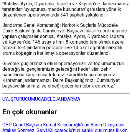
"Antalya, Aydın, Diyarbakır, Isparta ve Kayseri'de Jandarmamız
tarafından 'uyuşturucu madde bulunduran' şahıslara yönelik
düzenlenen operasyonlarda 341 şüpheli yakalandı.
Jandarma Genel Komutanlığı Narkotik Suçlarla Mücadele
Daire Başkanlığı ile Cumhuriyet Başsavcılıkları koordinesinde
yapılan çalışmalar sonucu, Antalya, Aydın, Diyarbakır, Isparta
ve Kayseri'de, 146 asayiş timi, 8 komando timi olmak üzere
toplam 634 jandarma personeli ve 13 özel eğitimli narkotik
arama köpeğinin katılımıyla operasyonlar düzenlendi.
Güvenlik güçlerimizin etkin operasyonları ve toplumumuzun
desteğiyle, gençlerimizin geleceğini hedef alan zehir
satıcılarına karşı mücadelemizi kararlılıkla sürdürüyoruz.
Kahraman jandarmamızı, Daire Başkanlığımızı, Cumhuriyet
başsavcılıklarımızı ve emeği geçenleri tebrik ediyoruz."
UYUŞTURUCU
MÜCADELE
JANDARMA
En çok okunanlar
CHP Genel Başkanı Kemal Kılıçdaroğlu’nun Basın Danışmanı
Atakan Sönmez, Selvi Kılıçdaroğlu’nun sağlık durumuna ilişkin