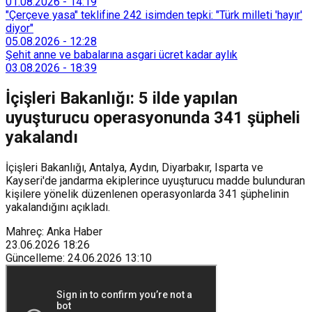
Tarımsal Hizmetler Dairesi Başkanlığı, farklı ilçelerde toplam
01.08.2026
-
14:19
128 bokaşi kompost eğitimi düzenleyerek İzmirlileri
"Çerçeve yasa" teklifine 242 isimden tepki: "Türk milleti 'hayır'
sürdürülebilir atık yönetimi sistemine dahil etti.
diyor"
05.08.2026
-
12:28
Şehit anne ve babalarına asgari ücret kadar aylık
03.08.2026
-
18:39
İçişleri Bakanlığı: 5 ilde yapılan
uyuşturucu operasyonunda 341 şüpheli
yakalandı
İçişleri Bakanlığı, Antalya, Aydın, Diyarbakır, Isparta ve
Kayseri'de jandarma ekiplerince uyuşturucu madde bulunduran
kişilere yönelik düzenlenen operasyonlarda 341 şüphelinin
yakalandığını açıkladı.
Mahreç: Anka Haber
23.06.2026
18:26
Güncelleme
:
24.06.2026
13:10