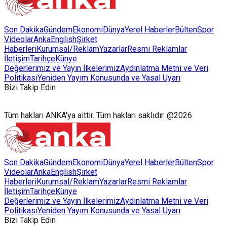
Son Dakika
Gündem
Ekonomi
Dünya
Yerel Haberler
Bülten
Spor
Videolar
AnkaEnglish
Şirket
Haberleri
Kurumsal/Reklam
Yazarlar
Resmi Reklamlar
İletişim
Tarihçe
Künye
Değerlerimiz ve Yayın İlkelerimiz
Aydınlatma Metni ve Veri
Politikası
Yeniden Yayım Konusunda ve Yasal Uyarı
Bizi Takip Edin
Tüm hakları ANKA'ya aittir. Tüm hakları saklıdır. @2026
Son Dakika
Gündem
Ekonomi
Dünya
Yerel Haberler
Bülten
Spor
Videolar
AnkaEnglish
Şirket
Haberleri
Kurumsal/Reklam
Yazarlar
Resmi Reklamlar
İletişim
Tarihçe
Künye
Değerlerimiz ve Yayın İlkelerimiz
Aydınlatma Metni ve Veri
Politikası
Yeniden Yayım Konusunda ve Yasal Uyarı
Bizi Takip Edin