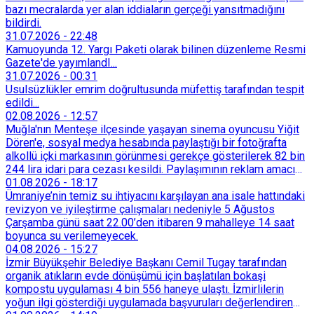
bazı mecralarda yer alan iddiaların gerçeği yansıtmadığını
bildirdi.
31.07.2026
-
22:48
Kamuoyunda 12. Yargı Paketi olarak bilinen düzenleme Resmi
Gazete'de yayımlandI...
31.07.2026
-
00:31
Usulsüzlükler emrim doğrultusunda müfettiş tarafından tespit
edildi...
02.08.2026
-
12:57
Muğla'nın Menteşe ilçesinde yaşayan sinema oyuncusu Yiğit
Dören'e, sosyal medya hesabında paylaştığı bir fotoğrafta
alkollü içki markasının görünmesi gerekçe gösterilerek 82 bin
244 lira idari para cezası kesildi. Paylaşımının reklam amacı
taşımadığını savunan Dören, cezanın iptali için yargıya
01.08.2026
-
18:17
başvurdu.
Ümraniye’nin temiz su ihtiyacını karşılayan ana isale hattındaki
revizyon ve iyileştirme çalışmaları nedeniyle 5 Ağustos
Çarşamba günü saat 22.00’den itibaren 9 mahalleye 14 saat
boyunca su verilemeyecek.
04.08.2026
-
15:27
İzmir Büyükşehir Belediye Başkanı Cemil Tugay tarafından
organik atıkların evde dönüşümü için başlatılan bokaşi
kompostu uygulaması 4 bin 556 haneye ulaştı. İzmirlilerin
yoğun ilgi gösterdiği uygulamada başvuruları değerlendiren