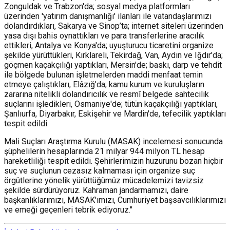
Zonguldak ve Trabzon'da; sosyal medya platformları
üzerinden 'yatırım danışmanlığı' ilanları ile vatandaşlarımızı
dolandırdıkları, Sakarya ve Sinop’ta; internet siteleri üzerinden
yasa dışı bahis oynattıkları ve para transferlerine aracılık
ettikleri, Antalya ve Konya'da; uyuşturucu ticaretini organize
şekilde yürüttükleri, Kırklareli, Tekirdağ, Van, Aydın ve Iğdır'da;
göçmen kaçakçılığı yaptıkları, Mersin'de; baskı, darp ve tehdit
ile bölgede bulunan işletmelerden maddi menfaat temin
etmeye çalıştıkları, Elâzığ’da; kamu kurum ve kuruluşların
zararına nitelikli dolandırıcılık ve resmî belgede sahtecilik
suçlarını işledikleri, Osmaniye'de; tütün kaçakçılığı yaptıkları,
Şanlıurfa, Diyarbakır, Eskişehir ve Mardin'de, tefecilik yaptıkları
tespit edildi.
Mali Suçları Araştırma Kurulu (MASAK) incelemesi sonucunda
şüphelilerin hesaplarında 21 milyar 944 milyon TL hesap
hareketliliği tespit edildi. Şehirlerimizin huzurunu bozan hiçbir
suç ve suçlunun cezasız kalmaması için organize suç
örgütlerine yönelik yürüttüğümüz mücadelemizi tavizsiz
şekilde sürdürüyoruz. Kahraman jandarmamızı, daire
başkanlıklarımızı, MASAK'ımızı, Cumhuriyet başsavcılıklarımızı
ve emeği geçenleri tebrik ediyoruz."