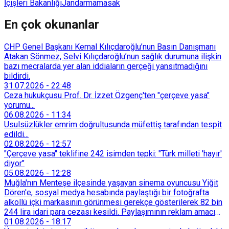
İçişleri Bakanlığı
Jandarma
masak
En çok okunanlar
CHP Genel Başkanı Kemal Kılıçdaroğlu’nun Basın Danışmanı
Atakan Sönmez, Selvi Kılıçdaroğlu’nun sağlık durumuna ilişkin
bazı mecralarda yer alan iddiaların gerçeği yansıtmadığını
bildirdi.
31.07.2026
-
22:48
Ceza hukukçusu Prof. Dr. İzzet Özgenç'ten "çerçeve yasa"
yorumu...
06.08.2026
-
11:34
Usulsüzlükler emrim doğrultusunda müfettiş tarafından tespit
edildi...
02.08.2026
-
12:57
"Çerçeve yasa" teklifine 242 isimden tepki: "Türk milleti 'hayır'
diyor"
05.08.2026
-
12:28
Muğla'nın Menteşe ilçesinde yaşayan sinema oyuncusu Yiğit
Dören'e, sosyal medya hesabında paylaştığı bir fotoğrafta
alkollü içki markasının görünmesi gerekçe gösterilerek 82 bin
244 lira idari para cezası kesildi. Paylaşımının reklam amacı
taşımadığını savunan Dören, cezanın iptali için yargıya
01.08.2026
-
18:17