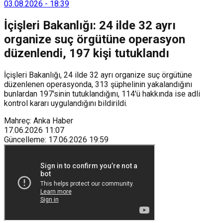
sürdürülebilir atık yönetimi sistemine dahil etti.
03.08.2026
-
18:39
İçişleri Bakanlığı: 24 ilde 32 ayrı
organize suç örgütüne operasyon
düzenlendi, 197 kişi tutuklandı
İçişleri Bakanlığı, 24 ilde 32 ayrı organize suç örgütüne
düzenlenen operasyonda, 313 şüphelinin yakalandığını
bunlardan 197'sinin tutuklandığını, 114'ü hakkında ise adli
kontrol kararı uygulandığını bildirildi.
Mahreç: Anka Haber
17.06.2026
11:07
Güncelleme
:
17.06.2026
19:59