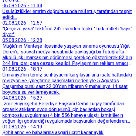
06.08.2026
-
11:34
Usulsüzlükler emrim doğrultusunda müfettiş tarafından tespit
edildi...
02.08.2026
-
12:57
"Çerçeve yasa" teklifine 242 isimden tepki: "Türk milleti 'hayır'
diyor"
05.08.2026
-
12:28
Muğla'nın Menteşe ilçesinde yaşayan sinema oyuncusu Yiğit
Dören'e, sosyal medya hesabında paylaştığı bir fotoğrafta
alkollü içki markasının görünmesi gerekçe gösterilerek 82 bin
244 lira idari para cezası kesildi. Paylaşımının reklam amacı
taşımadığını savunan Dören, cezanın iptali için yargıya
01.08.2026
-
18:17
başvurdu.
Ümraniye’nin temiz su ihtiyacını karşılayan ana isale hattındaki
revizyon ve iyileştirme çalışmaları nedeniyle 5 Ağustos
Çarşamba günü saat 22.00’den itibaren 9 mahalleye 14 saat
boyunca su verilemeyecek.
04.08.2026
-
15:27
İzmir Büyükşehir Belediye Başkanı Cemil Tugay tarafından
organik atıkların evde dönüşümü için başlatılan bokaşi
kompostu uygulaması 4 bin 556 haneye ulaştı. İzmirlilerin
yoğun ilgi gösterdiği uygulamada başvuruları değerlendiren
Tarımsal Hizmetler Dairesi Başkanlığı, farklı ilçelerde toplam
01.08.2026
-
14:19
128 bokaşi kompost eğitimi düzenleyerek İzmirlileri
Şehit anne ve babalarına asgari ücret kadar aylık