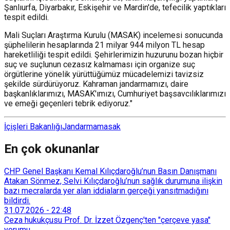
Şanlıurfa, Diyarbakır, Eskişehir ve Mardin'de, tefecilik yaptıkları
tespit edildi.
Mali Suçları Araştırma Kurulu (MASAK) incelemesi sonucunda
şüphelilerin hesaplarında 21 milyar 944 milyon TL hesap
hareketliliği tespit edildi. Şehirlerimizin huzurunu bozan hiçbir
suç ve suçlunun cezasız kalmaması için organize suç
örgütlerine yönelik yürüttüğümüz mücadelemizi tavizsiz
şekilde sürdürüyoruz. Kahraman jandarmamızı, daire
başkanlıklarımızı, MASAK'ımızı, Cumhuriyet başsavcılıklarımızı
ve emeği geçenleri tebrik ediyoruz."
İçişleri Bakanlığı
Jandarma
masak
En çok okunanlar
CHP Genel Başkanı Kemal Kılıçdaroğlu’nun Basın Danışmanı
Atakan Sönmez, Selvi Kılıçdaroğlu’nun sağlık durumuna ilişkin
bazı mecralarda yer alan iddiaların gerçeği yansıtmadığını
bildirdi.
31.07.2026
-
22:48
Ceza hukukçusu Prof. Dr. İzzet Özgenç'ten "çerçeve yasa"
yorumu...