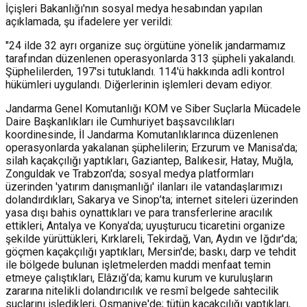
İçişleri Bakanlığı'nın sosyal medya hesabından yapılan
açıklamada, şu ifadelere yer verildi:
"24 ilde 32 ayrı organize suç örgütüne yönelik jandarmamız
tarafından düzenlenen operasyonlarda 313 şüpheli yakalandı.
Şüphelilerden, 197'si tutuklandı. 114'ü hakkında adli kontrol
hükümleri uygulandı. Diğerlerinin işlemleri devam ediyor.
Jandarma Genel Komutanlığı KOM ve Siber Suçlarla Mücadele
Daire Başkanlıkları ile Cumhuriyet başsavcılıkları
koordinesinde, İl Jandarma Komutanlıklarınca düzenlenen
operasyonlarda yakalanan şüphelilerin; Erzurum ve Manisa'da;
silah kaçakçılığı yaptıkları, Gaziantep, Balıkesir, Hatay, Muğla,
Zonguldak ve Trabzon'da; sosyal medya platformları
üzerinden 'yatırım danışmanlığı' ilanları ile vatandaşlarımızı
dolandırdıkları, Sakarya ve Sinop’ta; internet siteleri üzerinden
yasa dışı bahis oynattıkları ve para transferlerine aracılık
ettikleri, Antalya ve Konya'da; uyuşturucu ticaretini organize
şekilde yürüttükleri, Kırklareli, Tekirdağ, Van, Aydın ve Iğdır'da;
göçmen kaçakçılığı yaptıkları, Mersin'de; baskı, darp ve tehdit
ile bölgede bulunan işletmelerden maddi menfaat temin
etmeye çalıştıkları, Elâzığ’da; kamu kurum ve kuruluşların
zararına nitelikli dolandırıcılık ve resmî belgede sahtecilik
suçlarını işledikleri, Osmaniye'de; tütün kaçakçılığı yaptıkları,