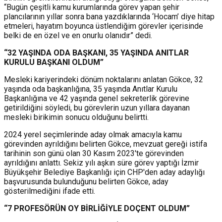
“Bugün çeşitli kamu kurumlarında görev yapan şehir
plancılarının yıllar sonra bana yazdıklarında ‘Hocam’ diye hitap
etmeleri, hayatım boyunca üstlendiğim görevler içerisinde
belki de en özel ve en onurlu olanıdır” dedi.
“32 YAŞINDA ODA BAŞKANI, 35 YAŞINDA ANITLAR
KURULU BAŞKANI OLDUM”
Mesleki kariyerindeki dönüm noktalarını anlatan Gökce, 32
yaşında oda başkanlığına, 35 yaşında Anıtlar Kurulu
Başkanlığına ve 42 yaşında genel sekreterlik görevine
getirildiğini söyledi, b
u görevlerin uzun yıllara dayanan
mesleki birikimin sonucu olduğunu belirtti.
2024 yerel seçimlerinde aday olmak amacıyla kamu
görevinden ayrıldığını belirten Gökce, mevzuat gereği istifa
tarihinin son günü olan 30 Kasım 2023'te görevinden
ayrıldığını anlattı.
Sekiz yılı aşkın süre görev yaptığı İzmir
Büyükşehir Belediye Başkanlığı için CHP'den aday adaylığı
başvurusunda bulunduğunu belirten Gökce, aday
gösterilmediğini ifade etti.
“7 PROFESÖRÜN OY BİRLİĞİYLE DOÇENT OLDUM”