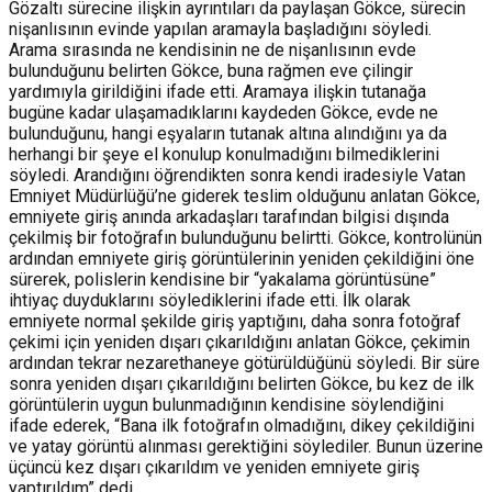
Gözaltı sürecine ilişkin ayrıntıları da paylaşan Gökce, sürecin
nişanlısının evinde yapılan aramayla başladığını söyledi.
Arama sırasında ne kendisinin ne de nişanlısının evde
bulunduğunu belirten Gökce, buna rağmen eve çilingir
yardımıyla girildiğini ifade etti. Aramaya ilişkin tutanağa
bugüne kadar ulaşamadıklarını kaydeden Gökce, evde ne
bulunduğunu, hangi eşyaların tutanak altına alındığını ya da
herhangi bir şeye el konulup konulmadığını bilmediklerini
söyledi.
Arandığını öğrendikten sonra kendi iradesiyle Vatan
Emniyet Müdürlüğü’ne giderek teslim olduğunu anlatan Gökce,
emniyete giriş anında arkadaşları tarafından bilgisi dışında
çekilmiş bir fotoğrafın bulunduğunu belirtti.
Gökce, kontrolünün
ardından emniyete giriş görüntülerinin yeniden çekildiğini öne
sürerek, polislerin kendisine bir “yakalama görüntüsüne”
ihtiyaç duyduklarını söylediklerini ifade etti.
İlk olarak
emniyete normal şekilde giriş yaptığını, daha sonra fotoğraf
çekimi için yeniden dışarı çıkarıldığını anlatan Gökce, çekimin
ardından tekrar nezarethaneye götürüldüğünü söyledi.
Bir süre
sonra yeniden dışarı çıkarıldığını belirten Gökce, bu kez de ilk
görüntülerin uygun bulunmadığının kendisine söylendiğini
ifade ederek, “Bana ilk fotoğrafın olmadığını, dikey çekildiğini
ve yatay görüntü alınması gerektiğini söylediler. Bunun üzerine
üçüncü kez dışarı çıkarıldım ve yeniden emniyete giriş
yaptırıldım” dedi.