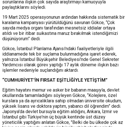
sorunlarına ilişkin çok sayıda araştırmayı kamuoyuyla
paylaştıklarını söyledi.
19 Mart 2025 operasyonunun ardından hakkında sistematik bir
karalama kampanyası yürütüldüğünü savunan Gökce, “Çok
sayıda medya organı tarafından mesnetsiz iddialar ortaya
atıldı ve bir itibar suikastına maruz bırakılmak istendiğimizi
düşünüyorum” dedi.
Gökce, İstanbul Planlama Ajansı'ndaki faaliyetleriyle ilgili
iddianamede tek bir suçlama bulunmadığına işaret ederek,
yalnızca İstanbul Büyükşehir Belediyesi'nde Genel Sekreter
Yardımcısı olarak görev yaptığı 17 aylık döneme ilişkin bazı
işlemler nedeniyle suçlandığını aktardı.
“CUMHURİYET'İN FIRSAT EŞİTLİĞİYLE YETİŞTİM”
Eğitim hayatını memur ve asker bir babanın maaşıyla, devlet
okullarında tamamladığını söyleyen Gökce,
“Kolejlere, özel
kurslara ya da ayrıcalıklara sahip olmadan üniversite okudum,
yüksek lisans ve doktora yaptım, yabancı dil öğrendim” dedi.
Japonya'da devlet bursuyla eğitim aldığını, Ankara, İzmir ve
İstanbul gibi Türkiye'nin üç büyük kentinde üst düzey
yöneticilik yaptığını anlatan Gökce, "Belki de bu ülkede çok az