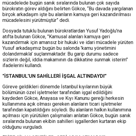
mücadelede bugün sanık sıralarında bulunan çok sayıda
bürokratın görev aldığını belirten Gökce, “Bu davada yargılanan
birçok arkadaşım işte bu alanların kamuya geri kazandırılması
mücadelesini yürütmüştür” dedi.
Dosyada tutuklu bulunan bürokratlardan Yusuf Yadoğlu'na
atıfta bulunan Gökce, "Kamusal alanları kamuya geri
kazandırmak için amansız bir hukuki ve idari mücadele yürüten
Yusuf arkadaşımız bugün bu salonda 'kamu yönetimini
dolandırmakla' suçlanmaktadır. Bu garip durumu sadece
sizlerin değil, iddia makamının da dikkatine sunmak isterim"
ifadelerini kullandı.
"İSTANBUL'UN SAHİLLERİ İŞGAL ALTINDAYDI”
Göreve geldikleri dönemde İstanbul kıyılarının büyük
bölümünün özel işletmeler tarafından işgal edildiğini
kaydeden Gökce, Anayasa ve Kıyı Kanunu gereği herkesin
kullanımına açık olması gereken alanların ticari işletmeler
tarafından kapatıldığını söyledi. Bu alanların halkın kullanımına
açılması için yürütülen çalışmaları anlatan Gökce, bugün sanık
sıralarında bulunan ekibin sahilleri işgallerden kurtaran ekip
olduğunu vurguladı.