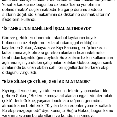
Yusuf arkadaşımız bugün bu salonda 'kamu yönetimini
dolandırmakla' suçlanmaktadır. Bu garip durumu sadece
sizlerin değil, iddia makamının da dikkatine sunmak isterim"
ifadelerini kullandı.
"İSTANBUL'UN SAHİLLERİ İŞGAL ALTINDAYDI”
Göreve geldikleri dönemde İstanbul kıyılarının büyük
bölümünün özel işletmeler tarafından işgal edildiğini
kaydeden Gökce, Anayasa ve Kıyı Kanunu gereği herkesin
kullanımına açık olması gereken alanların ticari işletmeler
tarafından kapatıldığını söyledi. Bu alanların halkın kullanımına
açılması için yürütülen çalışmaları anlatan Gökce, bugün sanık
sıralarında bulunan ekibin sahilleri işgallerden kurtaran ekip
olduğunu vurguladı.
“BİZE SİLAH ÇEKTİLER, GERİ ADIM ATMADIK”
Kıyı işgallerine karşı yürütülen mücadelede yaşananları dile
getiren Gökce, “Bizlere kamuya ait alanları işgal edenler silah
çekti” dedi. Gökce, yaşanan baskılara rağmen geri adım
atmadıklarını belirterek, "Kıyıları talan edenler yumruk salladı.
Bu ekip vazgeçmedi” diye konuştu. Buğra Gökce, bugün kamu
yararını savunan bürokratların ve kendisinin kamuyu