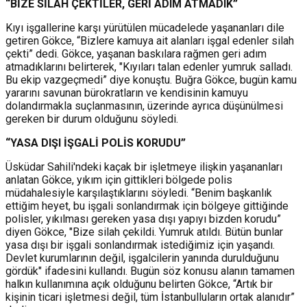
“BİZE SİLAH ÇEKTİLER, GERİ ADIM ATMADIK”
Kıyı işgallerine karşı yürütülen mücadelede yaşananları dile
getiren Gökce, “Bizlere kamuya ait alanları işgal edenler silah
çekti” dedi. Gökce, yaşanan baskılara rağmen geri adım
atmadıklarını belirterek, "Kıyıları talan edenler yumruk salladı.
Bu ekip vazgeçmedi” diye konuştu. Buğra Gökce, bugün kamu
yararını savunan bürokratların ve kendisinin kamuyu
dolandırmakla suçlanmasının, üzerinde ayrıca düşünülmesi
gereken bir durum olduğunu söyledi.
“YASA DIŞI İŞGALİ POLİS KORUDU”
Üsküdar Sahili'ndeki kaçak bir işletmeye ilişkin yaşananları
anlatan Gökce, yıkım için gittikleri bölgede polis
müdahalesiyle karşılaştıklarını söyledi. “Benim başkanlık
ettiğim heyet, bu işgali sonlandırmak için bölgeye gittiğinde
polisler, yıkılması gereken yasa dışı yapıyı bizden korudu”
diyen Gökce, "
Bize silah çekildi. Yumruk atıldı. Bütün bunlar
yasa dışı bir işgali sonlandırmak istediğimiz için yaşandı.
Devlet kurumlarının değil, işgalcilerin yanında durulduğunu
gördük" ifadesini kullandı.
Bugün söz konusu alanın tamamen
halkın kullanımına açık olduğunu belirten Gökce, “Artık bir
kişinin ticari işletmesi değil, tüm İstanbulluların ortak alanıdır”