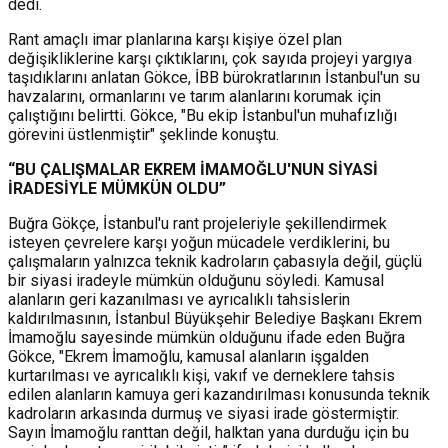
dedi.
Rant amaçlı imar planlarına karşı kişiye özel plan
değişikliklerine karşı çıktıklarını, çok sayıda projeyi yargıya
taşıdıklarını anlatan Gökce, İBB bürokratlarının İstanbul'un su
havzalarını, ormanlarını ve tarım alanlarını korumak için
çalıştığını belirtti. Gökce, "Bu ekip İstanbul'un muhafızlığı
görevini üstlenmiştir" şeklinde konuştu.
“BU ÇALIŞMALAR EKREM İMAMOĞLU'NUN SİYASİ
İRADESİYLE MÜMKÜN OLDU”
Buğra Gökçe, İstanbul'u rant projeleriyle şekillendirmek
isteyen çevrelere karşı yoğun mücadele verdiklerini, bu
çalışmaların yalnızca teknik kadroların çabasıyla değil, güçlü
bir siyasi iradeyle mümkün olduğunu söyledi. Kamusal
alanların geri kazanılması ve ayrıcalıklı tahsislerin
kaldırılmasının, İstanbul Büyükşehir Belediye Başkanı Ekrem
İmamoğlu sayesinde mümkün olduğunu ifade eden Buğra
Gökce, "Ekrem İmamoğlu, kamusal alanların işgalden
kurtarılması ve ayrıcalıklı kişi, vakıf ve derneklere tahsis
edilen alanların kamuya geri kazandırılması konusunda teknik
kadroların arkasında durmuş ve siyasi irade göstermiştir.
Sayın İmamoğlu ranttan değil, halktan yana durduğu için bu