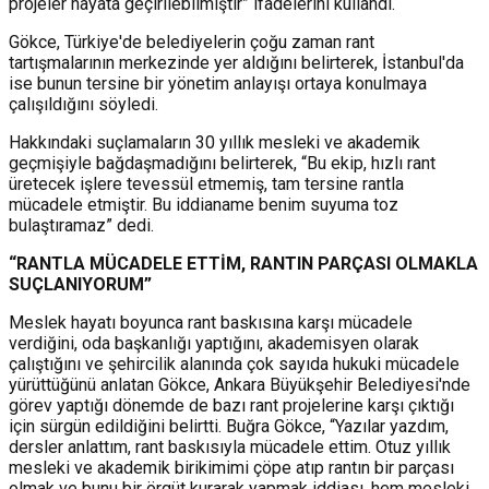
projeler hayata geçirilebilmiştir” ifadelerini kullandı.
Gökce, Türkiye'de belediyelerin çoğu zaman rant
tartışmalarının merkezinde yer aldığını belirterek, İstanbul'da
ise bunun tersine bir yönetim anlayışı ortaya konulmaya
çalışıldığını söyledi.
Hakkındaki suçlamaların 30 yıllık mesleki ve akademik
geçmişiyle bağdaşmadığını belirterek, “Bu ekip, hızlı rant
üretecek işlere tevessül etmemiş, tam tersine rantla
mücadele etmiştir. Bu iddianame benim suyuma toz
bulaştıramaz” dedi.
“RANTLA MÜCADELE ETTİM, RANTIN PARÇASI OLMAKLA
SUÇLANIYORUM”
Meslek hayatı boyunca rant baskısına karşı mücadele
verdiğini, o
da başkanlığı yaptığını, akademisyen olarak
çalıştığını ve şehircilik alanında çok sayıda hukuki mücadele
yürüttüğünü anlatan Gökce, Ankara Büyükşehir Belediyesi'nde
görev yaptığı dönemde de bazı rant projelerine karşı çıktığı
için sürgün edildiğini belirtti. Buğra Gökce,
“Yazılar yazdım,
dersler anlattım, rant baskısıyla mücadele ettim.
Otuz yıllık
mesleki ve akademik birikimimi çöpe atıp rantın bir parçası
olmak ve bunu bir örgüt kurarak yapmak iddiası, hem mesleki