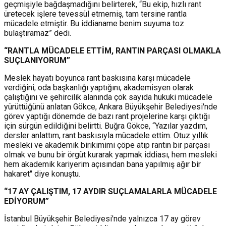
geçmişiyle bağdaşmadığını belirterek, “Bu ekip, hızlı rant
üretecek işlere tevessül etmemiş, tam tersine rantla
mücadele etmiştir. Bu iddianame benim suyuma toz
bulaştıramaz” dedi.
“RANTLA MÜCADELE ETTİM, RANTIN PARÇASI OLMAKLA
SUÇLANIYORUM”
Meslek hayatı boyunca rant baskısına karşı mücadele
verdiğini, o
da başkanlığı yaptığını, akademisyen olarak
çalıştığını ve şehircilik alanında çok sayıda hukuki mücadele
yürüttüğünü anlatan Gökce, Ankara Büyükşehir Belediyesi'nde
görev yaptığı dönemde de bazı rant projelerine karşı çıktığı
için sürgün edildiğini belirtti. Buğra Gökce,
“Yazılar yazdım,
dersler anlattım, rant baskısıyla mücadele ettim.
Otuz yıllık
mesleki ve akademik birikimimi çöpe atıp rantın bir parçası
olmak ve bunu bir örgüt kurarak yapmak iddiası, hem mesleki
hem akademik kariyerim açısından bana yapılmış ağır bir
hakaret" diye konuştu
.
“17 AY ÇALIŞTIM, 17 AYDIR SUÇLAMALARLA MÜCADELE
EDİYORUM”
İstanbul Büyükşehir Belediyesi'nde yalnızca 17 ay görev