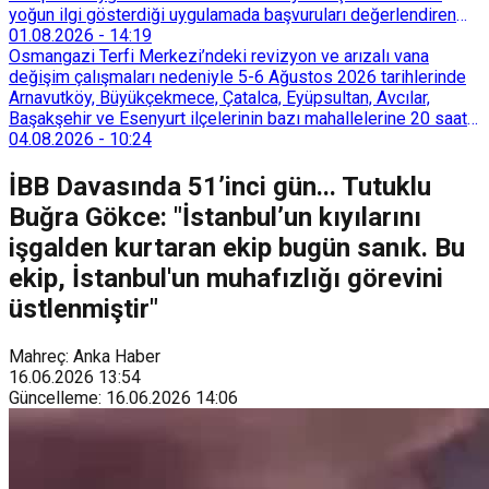
yoğun ilgi gösterdiği uygulamada başvuruları değerlendiren
Tarımsal Hizmetler Dairesi Başkanlığı, farklı ilçelerde toplam
01.08.2026
-
14:19
128 bokaşi kompost eğitimi düzenleyerek İzmirlileri
Osmangazi Terfi Merkezi’ndeki revizyon ve arızalı vana
sürdürülebilir atık yönetimi sistemine dahil etti.
değişim çalışmaları nedeniyle 5-6 Ağustos 2026 tarihlerinde
Arnavutköy, Büyükçekmece, Çatalca, Eyüpsultan, Avcılar,
Başakşehir ve Esenyurt ilçelerinin bazı mahallelerine 20 saat
süreyle su verilemeyecek.
04.08.2026
-
10:24
İBB Davasında 51’inci gün... Tutuklu
Buğra Gökce: "İstanbul’un kıyılarını
işgalden kurtaran ekip bugün sanık. Bu
ekip, İstanbul'un muhafızlığı görevini
üstlenmiştir"
Mahreç: Anka Haber
16.06.2026
13:54
Güncelleme
:
16.06.2026
14:06