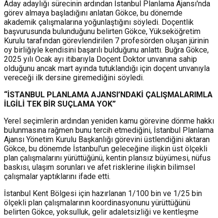
Aday adaylığı sürecinin ardından İstanbul Planlama Ajansı'nda
görev almaya başladığını anlatan Gökce, bu dönemde
akademik çalışmalarına yoğunlaştığını söyledi.
Doçentlik
başvurusunda bulunduğunu belirten Gökce, Yükseköğretim
Kurulu tarafından görevlendirilen 7 profesörden oluşan jürinin
oy birliğiyle kendisini başarılı bulduğunu anlattı. Buğra Gökce,
2025 yılı Ocak ayı itibarıyla Doçent Doktor unvanına sahip
olduğunu ancak mart ayında tutuklandığı için doçent unvanıyla
vereceği ilk dersine giremediğini söyledi.
“İSTANBUL PLANLAMA AJANSI’NDAKİ ÇALIŞMALARIMLA
İLGİLİ TEK BİR SUÇLAMA YOK”
Yerel seçimlerin ardından yeniden kamu görevine dönme hakkı
bulunmasına rağmen bunu tercih etmediğini, İstanbul Planlama
Ajansı Yönetim Kurulu Başkanlığı görevini üstlendiğini aktaran
Gökce, b
u dönemde İstanbul'un geleceğine ilişkin üst ölçekli
plan çalışmalarını yürüttüğünü, kentin plansız büyümesi, nüfus
baskısı, ulaşım sorunları ve afet risklerine ilişkin bilimsel
çalışmalar yaptıklarını ifade etti.
İstanbul Kent Bölgesi için hazırlanan 1/100 bin ve 1/25 bin
ölçekli plan çalışmalarının koordinasyonunu yürüttüğünü
belirten Gökce, yoksulluk, gelir adaletsizliği ve kentleşme