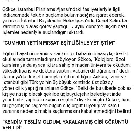
Gökce, İstanbul Planlama Ajansı'ndaki faaliyetleriyle ilgili
iddianamede tek bir suçlama bulunmadığına işaret ederek,
yalnızca İstanbul Büyükşehir Belediyesi'nde Genel Sekreter
Yardımcısı olarak görev yaptığı 17 aylık döneme ilişkin bazı
işlemler nedeniyle suçlandığını aktardı.
“CUMHURİYET'İN FIRSAT EŞİTLİĞİYLE YETİŞTİM”
Eğitim hayatını memur ve asker bir babanın maaşıyla, devlet
okullarında tamamladığını söyleyen Gökce,
“Kolejlere, özel
kurslara ya da ayrıcalıklara sahip olmadan üniversite okudum,
yüksek lisans ve doktora yaptım, yabancı dil öğrendim” dedi.
Japonya'da devlet bursuyla eğitim aldığını, Ankara, İzmir ve
İstanbul gibi Türkiye'nin üç büyük kentinde üst düzey
yöneticilik yaptığını anlatan Gökce, "Belki de bu ülkede çok az
kişiye nasip olacak şekilde üç büyükşehir belediyesinde
yöneticilik yapma imkanına eriştim" diye konuştu.
Gökce, tüm
bu geçmişine rağmen bugün suç örgütü üyeliği ve kamu
zararına neden olmakla suçlanmasını kabul etmediğini belirtti.
“KENDİM TESLİM OLDUM, YAKALANMIŞ GİBİ GÖRÜNTÜ
VERİLDİ”