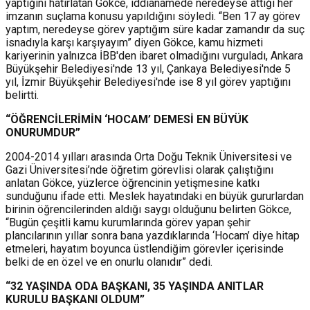
yaptığını hatırlatan Gökce, iddianamede neredeyse attığı her
imzanın suçlama konusu yapıldığını söyledi.
“Ben 17 ay görev
yaptım, neredeyse görev yaptığım süre kadar zamandır da suç
isnadıyla karşı karşıyayım” diyen Gökce, kamu hizmeti
kariyerinin yalnızca İBB'den ibaret olmadığını vurguladı,
Ankara
Büyükşehir Belediyesi'nde 13 yıl, Çankaya Belediyesi'nde 5
yıl, İzmir Büyükşehir Belediyesi'nde ise 8 yıl görev yaptığını
belirtti.
“ÖĞRENCİLERİMİN ‘HOCAM’ DEMESİ EN BÜYÜK
ONURUMDUR”
2004-2014 yılları arasında Orta Doğu Teknik Üniversitesi ve
Gazi Üniversitesi’nde öğretim görevlisi olarak çalıştığını
anlatan Gökce, yüzlerce öğrencinin yetişmesine katkı
sunduğunu ifade etti.
Meslek hayatındaki en büyük gururlardan
birinin öğrencilerinden aldığı saygı olduğunu belirten Gökce,
“Bugün çeşitli kamu kurumlarında görev yapan şehir
plancılarının yıllar sonra bana yazdıklarında ‘Hocam’ diye hitap
etmeleri, hayatım boyunca üstlendiğim görevler içerisinde
belki de en özel ve en onurlu olanıdır” dedi.
“32 YAŞINDA ODA BAŞKANI, 35 YAŞINDA ANITLAR
KURULU BAŞKANI OLDUM”