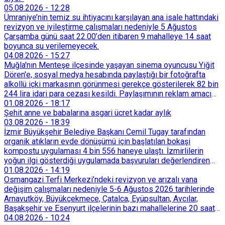
05.08.2026
-
12:28
Ümraniye’nin temiz su ihtiyacını karşılayan ana isale hattındaki
revizyon ve iyileştirme çalışmaları nedeniyle 5 Ağustos
Çarşamba günü saat 22.00’den itibaren 9 mahalleye 14 saat
boyunca su verilemeyecek.
04.08.2026
-
15:27
Muğla'nın Menteşe ilçesinde yaşayan sinema oyuncusu Yiğit
Dören'e, sosyal medya hesabında paylaştığı bir fotoğrafta
alkollü içki markasının görünmesi gerekçe gösterilerek 82 bin
244 lira idari para cezası kesildi. Paylaşımının reklam amacı
taşımadığını savunan Dören, cezanın iptali için yargıya
01.08.2026
-
18:17
başvurdu.
Şehit anne ve babalarına asgari ücret kadar aylık
03.08.2026
-
18:39
İzmir Büyükşehir Belediye Başkanı Cemil Tugay tarafından
organik atıkların evde dönüşümü için başlatılan bokaşi
kompostu uygulaması 4 bin 556 haneye ulaştı. İzmirlilerin
yoğun ilgi gösterdiği uygulamada başvuruları değerlendiren
Tarımsal Hizmetler Dairesi Başkanlığı, farklı ilçelerde toplam
01.08.2026
-
14:19
128 bokaşi kompost eğitimi düzenleyerek İzmirlileri
Osmangazi Terfi Merkezi’ndeki revizyon ve arızalı vana
sürdürülebilir atık yönetimi sistemine dahil etti.
değişim çalışmaları nedeniyle 5-6 Ağustos 2026 tarihlerinde
Arnavutköy, Büyükçekmece, Çatalca, Eyüpsultan, Avcılar,
Başakşehir ve Esenyurt ilçelerinin bazı mahallelerine 20 saat
süreyle su verilemeyecek.
04.08.2026
-
10:24