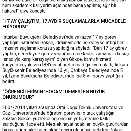
hem akademik kariyerim açısından bana yapılmış ağır bir
hakaret" diye konuştu
.
“17 AY ÇALIŞTIM, 17 AYDIR SUÇLAMALARLA MÜCADELE
EDİYORUM”
İstanbul Büyükşehir Belediyesi'nde yalnızca 17 ay görev
yaptığını hatırlatan Gökce, iddianamede neredeyse attığı her
imzanın suçlama konusu yapıldığını söyledi.
“Ben 17 ay görev
yaptım, neredeyse görev yaptığım süre kadar zamandır da suç
isnadıyla karşı karşıyayım” diyen Gökce, kamu hizmeti
kariyerinin yalnızca İBB'den ibaret olmadığını vurguladı,
Ankara
Büyükşehir Belediyesi'nde 13 yıl, Çankaya Belediyesi'nde 5
yıl, İzmir Büyükşehir Belediyesi'nde ise 8 yıl görev yaptığını
belirtti.
“ÖĞRENCİLERİMİN ‘HOCAM’ DEMESİ EN BÜYÜK
ONURUMDUR”
2004-2014 yılları arasında Orta Doğu Teknik Üniversitesi ve
Gazi Üniversitesi’nde öğretim görevlisi olarak çalıştığını
anlatan Gökce, yüzlerce öğrencinin yetişmesine katkı
sunduğunu ifade etti.
Meslek hayatındaki en büyük gururlardan
birinin öğrencilerinden aldığı saygı olduğunu belirten Gökce,