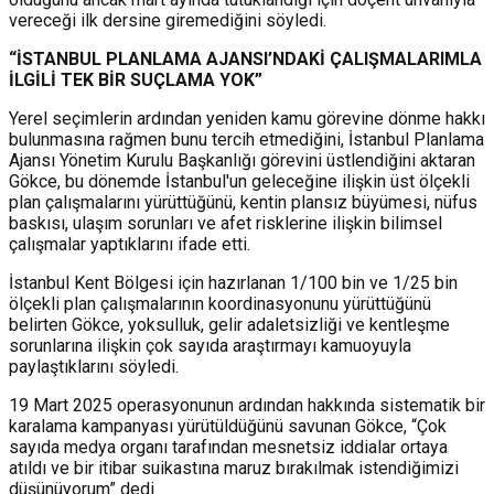
vereceği ilk dersine giremediğini söyledi.
“İSTANBUL PLANLAMA AJANSI’NDAKİ ÇALIŞMALARIMLA
İLGİLİ TEK BİR SUÇLAMA YOK”
Yerel seçimlerin ardından yeniden kamu görevine dönme hakkı
bulunmasına rağmen bunu tercih etmediğini, İstanbul Planlama
Ajansı Yönetim Kurulu Başkanlığı görevini üstlendiğini aktaran
Gökce, b
u dönemde İstanbul'un geleceğine ilişkin üst ölçekli
plan çalışmalarını yürüttüğünü, kentin plansız büyümesi, nüfus
baskısı, ulaşım sorunları ve afet risklerine ilişkin bilimsel
çalışmalar yaptıklarını ifade etti.
İstanbul Kent Bölgesi için hazırlanan 1/100 bin ve 1/25 bin
ölçekli plan çalışmalarının koordinasyonunu yürüttüğünü
belirten Gökce, yoksulluk, gelir adaletsizliği ve kentleşme
sorunlarına ilişkin çok sayıda araştırmayı kamuoyuyla
paylaştıklarını söyledi.
19 Mart 2025 operasyonunun ardından hakkında sistematik bir
karalama kampanyası yürütüldüğünü savunan Gökce, “Çok
sayıda medya organı tarafından mesnetsiz iddialar ortaya
atıldı ve bir itibar suikastına maruz bırakılmak istendiğimizi
düşünüyorum” dedi.