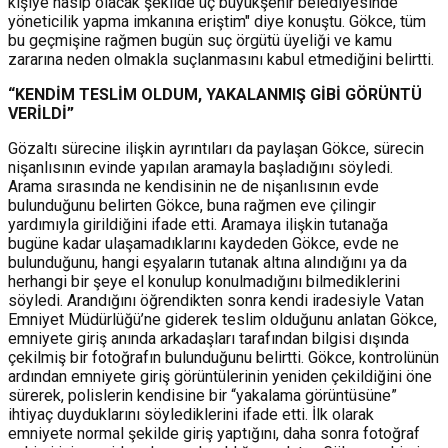
kişiye nasip olacak şekilde üç büyükşehir belediyesinde
yöneticilik yapma imkanına eriştim" diye konuştu.
Gökce, tüm
bu geçmişine rağmen bugün suç örgütü üyeliği ve kamu
zararına neden olmakla suçlanmasını kabul etmediğini belirtti.
“KENDİM TESLİM OLDUM, YAKALANMIŞ GİBİ GÖRÜNTÜ
VERİLDİ”
Gözaltı sürecine ilişkin ayrıntıları da paylaşan Gökce, sürecin
nişanlısının evinde yapılan aramayla başladığını söyledi.
Arama sırasında ne kendisinin ne de nişanlısının evde
bulunduğunu belirten Gökce, buna rağmen eve çilingir
yardımıyla girildiğini ifade etti. Aramaya ilişkin tutanağa
bugüne kadar ulaşamadıklarını kaydeden Gökce, evde ne
bulunduğunu, hangi eşyaların tutanak altına alındığını ya da
herhangi bir şeye el konulup konulmadığını bilmediklerini
söyledi.
Arandığını öğrendikten sonra kendi iradesiyle Vatan
Emniyet Müdürlüğü’ne giderek teslim olduğunu anlatan Gökce,
emniyete giriş anında arkadaşları tarafından bilgisi dışında
çekilmiş bir fotoğrafın bulunduğunu belirtti.
Gökce, kontrolünün
ardından emniyete giriş görüntülerinin yeniden çekildiğini öne
sürerek, polislerin kendisine bir “yakalama görüntüsüne”
ihtiyaç duyduklarını söylediklerini ifade etti.
İlk olarak
emniyete normal şekilde giriş yaptığını, daha sonra fotoğraf