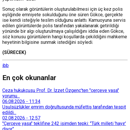
Sonuç olarak görüntülerin oluşturulabilmesi için üç kez polis
eşliğinde emniyete sokulduğunu öne süren Gökce, gerçekte
ise kendi isteğiyle teslim olduğunu anlattı.
Kamuoyuna servis
edilen görüntülerde polis tarafından yakalanarak getirildiği
yönünde bir algı oluşturulmaya çalışıldığını iddia eden Gökce,
söz konusu görüntülerin hangi koşullarda çekildiğini mahkeme
heyetinin bilgisine sunmak istediğini söyledi.
(SÜRECEK)
ibb
En çok okunanlar
Ceza hukukçusu Prof. Dr. İzzet Özgenç'ten "çerçeve yasa"
yorumu...
06.08.2026
-
11:34
Usulsüzlükler emrim doğrultusunda müfettiş tarafından tespit
edildi...
02.08.2026
-
12:57
"Çerçeve yasa" teklifine 242 isimden tepki: "Türk milleti 'hayır'
diyor"