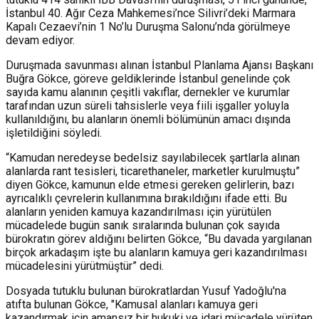
İstanbul 40. Ağır Ceza Mahkemesi’nce Silivri’deki Marmara
Kapalı Cezaevi’nin 1 No’lu Duruşma Salonu’nda görülmeye
devam ediyor.
Duruşmada savunması alınan İstanbul Planlama Ajansı Başkanı
Buğra Gökce, g
öreve geldiklerinde İstanbul genelinde çok
sayıda kamu alanının çeşitli vakıflar, dernekler ve kurumlar
tarafından uzun süreli tahsislerle veya fiili işgaller yoluyla
kullanıldığını, bu alanların önemli bölümünün amacı dışında
işletildiğini söyledi.
“Kamudan neredeyse bedelsiz sayılabilecek şartlarla alınan
alanlarda rant tesisleri, ticarethaneler, marketler kurulmuştu”
diyen Gökce, kamunun elde etmesi gereken gelirlerin, bazı
ayrıcalıklı çevrelerin kullanımına bırakıldığını ifade etti.
Bu
alanların yeniden kamuya kazandırılması için yürütülen
mücadelede bugün sanık sıralarında bulunan çok sayıda
bürokratın görev aldığını belirten Gökce, “Bu davada yargılanan
birçok arkadaşım işte bu alanların kamuya geri kazandırılması
mücadelesini yürütmüştür” dedi.
Dosyada tutuklu bulunan bürokratlardan Yusuf Yadoğlu'na
atıfta bulunan Gökce, "Kamusal alanları kamuya geri
kazandırmak için amansız bir hukuki ve idari mücadele yürüten