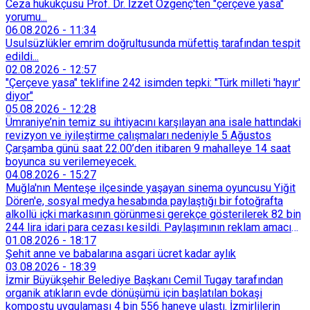
Ceza hukukçusu Prof. Dr. İzzet Özgenç'ten "çerçeve yasa"
yorumu...
06.08.2026
-
11:34
Usulsüzlükler emrim doğrultusunda müfettiş tarafından tespit
edildi...
02.08.2026
-
12:57
"Çerçeve yasa" teklifine 242 isimden tepki: "Türk milleti 'hayır'
diyor"
05.08.2026
-
12:28
Ümraniye’nin temiz su ihtiyacını karşılayan ana isale hattındaki
revizyon ve iyileştirme çalışmaları nedeniyle 5 Ağustos
Çarşamba günü saat 22.00’den itibaren 9 mahalleye 14 saat
boyunca su verilemeyecek.
04.08.2026
-
15:27
Muğla'nın Menteşe ilçesinde yaşayan sinema oyuncusu Yiğit
Dören'e, sosyal medya hesabında paylaştığı bir fotoğrafta
alkollü içki markasının görünmesi gerekçe gösterilerek 82 bin
244 lira idari para cezası kesildi. Paylaşımının reklam amacı
taşımadığını savunan Dören, cezanın iptali için yargıya
01.08.2026
-
18:17
başvurdu.
Şehit anne ve babalarına asgari ücret kadar aylık
03.08.2026
-
18:39
İzmir Büyükşehir Belediye Başkanı Cemil Tugay tarafından
organik atıkların evde dönüşümü için başlatılan bokaşi
kompostu uygulaması 4 bin 556 haneye ulaştı. İzmirlilerin