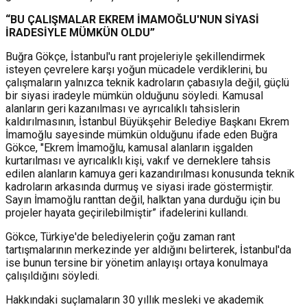
“BU ÇALIŞMALAR EKREM İMAMOĞLU'NUN SİYASİ
İRADESİYLE MÜMKÜN OLDU”
Buğra Gökçe, İstanbul'u rant projeleriyle şekillendirmek
isteyen çevrelere karşı yoğun mücadele verdiklerini, bu
çalışmaların yalnızca teknik kadroların çabasıyla değil, güçlü
bir siyasi iradeyle mümkün olduğunu söyledi. Kamusal
alanların geri kazanılması ve ayrıcalıklı tahsislerin
kaldırılmasının, İstanbul Büyükşehir Belediye Başkanı Ekrem
İmamoğlu sayesinde mümkün olduğunu ifade eden Buğra
Gökce, "Ekrem İmamoğlu, kamusal alanların işgalden
kurtarılması ve ayrıcalıklı kişi, vakıf ve derneklere tahsis
edilen alanların kamuya geri kazandırılması konusunda teknik
kadroların arkasında durmuş ve siyasi irade göstermiştir.
Sayın İmamoğlu ranttan değil, halktan yana durduğu için bu
projeler hayata geçirilebilmiştir” ifadelerini kullandı.
Gökce, Türkiye'de belediyelerin çoğu zaman rant
tartışmalarının merkezinde yer aldığını belirterek, İstanbul'da
ise bunun tersine bir yönetim anlayışı ortaya konulmaya
çalışıldığını söyledi.
Hakkındaki suçlamaların 30 yıllık mesleki ve akademik