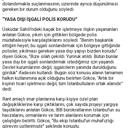
dolandırmakla suçlanmasının, üzerinde ayrıca düşünülmesi
gereken bir durum olduğunu söyledi.
“YASA DIŞI İŞGALİ POLİS KORUDU”
Üsküdar Sahili'ndeki kaçak bir işletmeye ilişkin yaşananları
anlatan Gökce, yıkım için gittikleri bölgede polis
müdahalesiyle karşılaştıklarını söyledi. “Benim başkanlık
ettiğim heyet, bu işgali sonlandırmak için bölgeye gittiğinde
polisler, yıkılması gereken yasa dışı yapıyı bizden korudu”
diyen Gökce, "
Bize silah çekildi. Yumruk atıldı. Bütün bunlar
yasa dışı bir işgali sonlandırmak istediğimiz için yaşandı.
Devlet kurumlarının değil, işgalcilerin yanında durulduğunu
gördük" ifadesini kullandı.
Bugün söz konusu alanın tamamen
halkın kullanımına açık olduğunu belirten Gökce, “Artık bir
kişinin ticari işletmesi değil, tüm İstanbulluların ortak alanıdır”
dedi.
Rant amaçlı imar planlarına karşı kişiye özel plan
değişikliklerine karşı çıktıklarını, çok sayıda projeyi yargıya
taşıdıklarını anlatan Gökce, İBB bürokratlarının İstanbul'un su
havzalarını, ormanlarını ve tarım alanlarını korumak için
çalıştığını belirtti. Gökce, "Bu ekip İstanbul'un muhafızlığı
görevini üstlenmiştir" şeklinde konuştu.