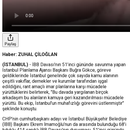
Paylaş
Haber: ZUHAL ÇİLOĞLAN
(İSTANBUL)
- İBB Davası’nın 51’inci gününde savunma yapan
İstanbul Planlama Ajansı Başkanı Buğra Gökce, göreve
geldiklerinde İstanbul genelinde çok sayıda kamu alanının
çeşitli vakıflar, dernekler ve kurumlar tarafından işgal
edildiğini, rant amaçlı imar planlarına karşı mücadele
yürüttüklerini belirterek, "Bu davada yargılanan birçok
arkadaşım bu alanların kamuya geri kazandırılması mücadele
yürüttü. Bu ekip, İstanbul'un muhafızlığı görevini üstlenmiştir"
şeklinde konuştu.
CHP’nin cumhurbaşkanı adayı ve İstanbul Büyükşehir Belediye
(İBB) Başkanı Ekrem İmamoğlu’nun da arasında bulunduğu 68’i
tutuklu 414 sanıklı İBB Davası’nın duruşması, 51'inci gününde,