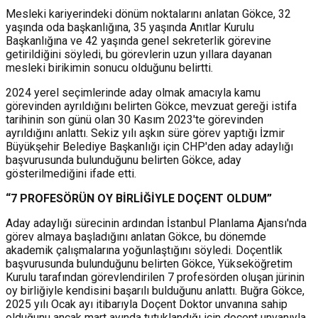
Mesleki kariyerindeki dönüm noktalarını anlatan Gökce, 32
yaşında oda başkanlığına, 35 yaşında Anıtlar Kurulu
Başkanlığına ve 42 yaşında genel sekreterlik görevine
getirildiğini söyledi, b
u görevlerin uzun yıllara dayanan
mesleki birikimin sonucu olduğunu belirtti.
2024 yerel seçimlerinde aday olmak amacıyla kamu
görevinden ayrıldığını belirten Gökce, mevzuat gereği istifa
tarihinin son günü olan 30 Kasım 2023'te görevinden
ayrıldığını anlattı.
Sekiz yılı aşkın süre görev yaptığı İzmir
Büyükşehir Belediye Başkanlığı için CHP'den aday adaylığı
başvurusunda bulunduğunu belirten Gökce, aday
gösterilmediğini ifade etti.
“7 PROFESÖRÜN OY BİRLİĞİYLE DOÇENT OLDUM”
Aday adaylığı sürecinin ardından İstanbul Planlama Ajansı'nda
görev almaya başladığını anlatan Gökce, bu dönemde
akademik çalışmalarına yoğunlaştığını söyledi.
Doçentlik
başvurusunda bulunduğunu belirten Gökce, Yükseköğretim
Kurulu tarafından görevlendirilen 7 profesörden oluşan jürinin
oy birliğiyle kendisini başarılı bulduğunu anlattı. Buğra Gökce,
2025 yılı Ocak ayı itibarıyla Doçent Doktor unvanına sahip
olduğunu ancak mart ayında tutuklandığı için doçent unvanıyla