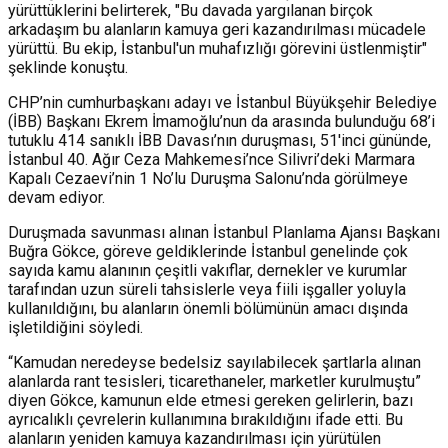
yürüttüklerini belirterek, "Bu davada yargılanan birçok
arkadaşım bu alanların kamuya geri kazandırılması mücadele
yürüttü. Bu ekip, İstanbul'un muhafızlığı görevini üstlenmiştir"
şeklinde konuştu.
CHP’nin cumhurbaşkanı adayı ve İstanbul Büyükşehir Belediye
(İBB) Başkanı Ekrem İmamoğlu’nun da arasında bulunduğu 68’i
tutuklu 414 sanıklı İBB Davası’nın duruşması, 51'inci gününde,
İstanbul 40. Ağır Ceza Mahkemesi’nce Silivri’deki Marmara
Kapalı Cezaevi’nin 1 No’lu Duruşma Salonu’nda görülmeye
devam ediyor.
Duruşmada savunması alınan İstanbul Planlama Ajansı Başkanı
Buğra Gökce, g
öreve geldiklerinde İstanbul genelinde çok
sayıda kamu alanının çeşitli vakıflar, dernekler ve kurumlar
tarafından uzun süreli tahsislerle veya fiili işgaller yoluyla
kullanıldığını, bu alanların önemli bölümünün amacı dışında
işletildiğini söyledi.
“Kamudan neredeyse bedelsiz sayılabilecek şartlarla alınan
alanlarda rant tesisleri, ticarethaneler, marketler kurulmuştu”
diyen Gökce, kamunun elde etmesi gereken gelirlerin, bazı
ayrıcalıklı çevrelerin kullanımına bırakıldığını ifade etti.
Bu
alanların yeniden kamuya kazandırılması için yürütülen