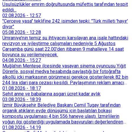
Usulsüzlükler emrim doğrultusunda müfettiş tarafından tespit
edildi...
02.08.2026
-
12:57
"Çerçeve yasa" teklifine 242 isimden tepki: "Türk milleti 'hayır'
diyor"
05.08.2026
-
12:28
Ümraniye’nin temiz su ihtiyacını karşılayan ana isale hattındaki
revizyon ve iyileştirme çalışmaları nedeniyle 5 Ağustos
Çarşamba günü saat 22.00’den itibaren 9 mahalleye 14 saat
boyunca su verilemeyecek.
04.08.2026
-
15:27
Muğla'nın Menteşe ilçesinde yaşayan sinema oyuncusu Yiğit
Dören'e, sosyal medya hesabında paylaştığı bir fotoğrafta
alkollü içki markasının görünmesi gerekçe gösterilerek 82 bin
244 lira idari para cezası kesildi. Paylaşımının reklam amacı
taşımadığını savunan Dören, cezanın iptali için yargıya
01.08.2026
-
18:17
başvurdu.
Şehit anne ve babalarına asgari ücret kadar aylık
03.08.2026
-
18:39
İzmir Büyükşehir Belediye Başkanı Cemil Tugay tarafından
organik atıkların evde dönüşümü için başlatılan bokaşi
kompostu uygulaması 4 bin 556 haneye ulaştı. İzmirlilerin
yoğun ilgi gösterdiği uygulamada başvuruları değerlendiren
Tarımsal Hizmetler Dairesi Başkanlığı, farklı ilçelerde toplam
01.08.2026
-
14:19