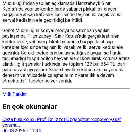
Müdürlüğü'nden yapılan açıklamada Hamzabeyli Sınır
Kapısı'nda yapılan kontrollerde yabancı plakalı bir aracın
bagajında ahşap kafesler içerisinde taşınan iki vaşak ve iki
serval kedisinin ele geçirildiği belirtildi.
Genel Müdürlüğün sosyal medya hesabından yapılan
paylaşımda, "Hamzabeyli Sınır Kapısı'nda gerçekleştirilen
kontrollerde, yabancı plakalı bir aracın bagajında ahşap
kafesler içerisinde taşınan iki vaşak ve iki serval kedisi ele
geçirildi. Gerekli belgelerin bulunmadığı ve uygun şartlarda
taşınmadığı tespit edilen hayvanlara el konularak koruma altına
alındı. İlgili şahıslar hakkında ise toplam 127 bin 664 TL idari
para cezası uygulandı. Yaban hayatının korunmasına yönelik
denetim ve mücadele çalışmalarımız kararlılıkla devam
etmektedir" ifadelerine yer verildi.
Mİlli Parklar
En çok okunanlar
Ceza hukukçusu Prof. Dr. İzzet Özgenç'ten "çerçeve yasa"
yorumu...
06.08.2026
-
11:34