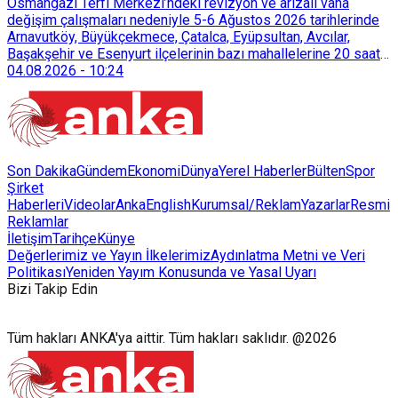
128 bokaşi kompost eğitimi düzenleyerek İzmirlileri
Osmangazi Terfi Merkezi’ndeki revizyon ve arızalı vana
sürdürülebilir atık yönetimi sistemine dahil etti.
değişim çalışmaları nedeniyle 5-6 Ağustos 2026 tarihlerinde
Arnavutköy, Büyükçekmece, Çatalca, Eyüpsultan, Avcılar,
Başakşehir ve Esenyurt ilçelerinin bazı mahallelerine 20 saat
süreyle su verilemeyecek.
04.08.2026
-
10:24
Son Dakika
Gündem
Ekonomi
Dünya
Yerel Haberler
Bülten
Spor
Şirket
Haberleri
Videolar
AnkaEnglish
Kurumsal/Reklam
Yazarlar
Resmi
Reklamlar
İletişim
Tarihçe
Künye
Değerlerimiz ve Yayın İlkelerimiz
Aydınlatma Metni ve Veri
Politikası
Yeniden Yayım Konusunda ve Yasal Uyarı
Bizi Takip Edin
Tüm hakları ANKA'ya aittir. Tüm hakları saklıdır. @2026