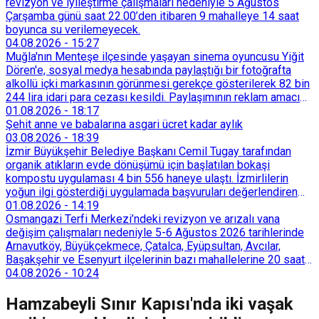
revizyon ve iyileştirme çalışmaları nedeniyle 5 Ağustos
Çarşamba günü saat 22.00’den itibaren 9 mahalleye 14 saat
boyunca su verilemeyecek.
04.08.2026
-
15:27
Muğla'nın Menteşe ilçesinde yaşayan sinema oyuncusu Yiğit
Dören'e, sosyal medya hesabında paylaştığı bir fotoğrafta
alkollü içki markasının görünmesi gerekçe gösterilerek 82 bin
244 lira idari para cezası kesildi. Paylaşımının reklam amacı
taşımadığını savunan Dören, cezanın iptali için yargıya
01.08.2026
-
18:17
başvurdu.
Şehit anne ve babalarına asgari ücret kadar aylık
03.08.2026
-
18:39
İzmir Büyükşehir Belediye Başkanı Cemil Tugay tarafından
organik atıkların evde dönüşümü için başlatılan bokaşi
kompostu uygulaması 4 bin 556 haneye ulaştı. İzmirlilerin
yoğun ilgi gösterdiği uygulamada başvuruları değerlendiren
Tarımsal Hizmetler Dairesi Başkanlığı, farklı ilçelerde toplam
01.08.2026
-
14:19
128 bokaşi kompost eğitimi düzenleyerek İzmirlileri
Osmangazi Terfi Merkezi’ndeki revizyon ve arızalı vana
sürdürülebilir atık yönetimi sistemine dahil etti.
değişim çalışmaları nedeniyle 5-6 Ağustos 2026 tarihlerinde
Arnavutköy, Büyükçekmece, Çatalca, Eyüpsultan, Avcılar,
Başakşehir ve Esenyurt ilçelerinin bazı mahallelerine 20 saat
süreyle su verilemeyecek.
04.08.2026
-
10:24
Hamzabeyli Sınır Kapısı'nda iki vaşak