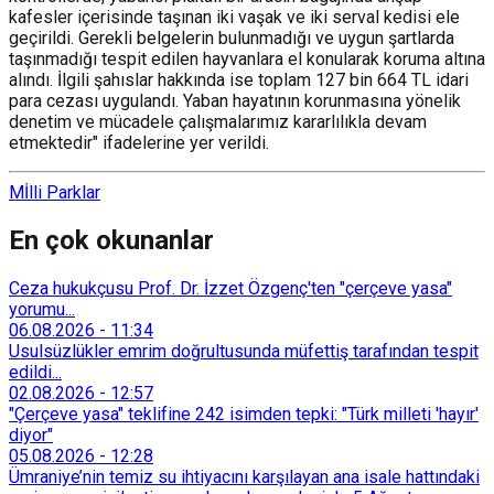
kafesler içerisinde taşınan iki vaşak ve iki serval kedisi ele
geçirildi. Gerekli belgelerin bulunmadığı ve uygun şartlarda
taşınmadığı tespit edilen hayvanlara el konularak koruma altına
alındı. İlgili şahıslar hakkında ise toplam 127 bin 664 TL idari
para cezası uygulandı. Yaban hayatının korunmasına yönelik
denetim ve mücadele çalışmalarımız kararlılıkla devam
etmektedir" ifadelerine yer verildi.
Mİlli Parklar
En çok okunanlar
Ceza hukukçusu Prof. Dr. İzzet Özgenç'ten "çerçeve yasa"
yorumu...
06.08.2026
-
11:34
Usulsüzlükler emrim doğrultusunda müfettiş tarafından tespit
edildi...
02.08.2026
-
12:57
"Çerçeve yasa" teklifine 242 isimden tepki: "Türk milleti 'hayır'
diyor"
05.08.2026
-
12:28
Ümraniye’nin temiz su ihtiyacını karşılayan ana isale hattındaki