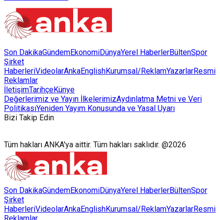
Son Dakika
Gündem
Ekonomi
Dünya
Yerel Haberler
Bülten
Spor
Şirket
Haberleri
Videolar
AnkaEnglish
Kurumsal/Reklam
Yazarlar
Resmi
Reklamlar
İletişim
Tarihçe
Künye
Değerlerimiz ve Yayın İlkelerimiz
Aydınlatma Metni ve Veri
Politikası
Yeniden Yayım Konusunda ve Yasal Uyarı
Bizi Takip Edin
Tüm hakları ANKA'ya aittir. Tüm hakları saklıdır. @2026
Son Dakika
Gündem
Ekonomi
Dünya
Yerel Haberler
Bülten
Spor
Şirket
Haberleri
Videolar
AnkaEnglish
Kurumsal/Reklam
Yazarlar
Resmi
Reklamlar