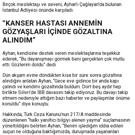
Birçok meslektaşı ve seveni, Ayhan’ı Çağlayan’da bulunan
İstanbul Adliyesi önünde karşıladı.
“KANSER HASTASI ANNEMİN
GÖZYAŞLARI İÇİNDE GÖZALTINA
ALINDIM”
Ayhan, kendisine destek veren meslektaşlarına teşekkür
ederek, “Bu dayanışmayı görmek beni gerçekten çok mutlu
etti. Gözlerim doldu” dedi.
Dün akşam evine döndükten kısa bir süre sonra gözaltına
alındığını anlatan Ayhan, “Gece eve gidince bir anda kapı
çalındı ve kendimi gözaltında buldum. Dört-beş aydır hep
birlikte Silivri’de İBB davasını takip ediyoruz. Bu davayı takip
etmem nedeniyle attığım bazı haberler ve paylaşımlar önüme
konuldu” diye konuştu.
Hakkında, Türk Ceza Kanunu’nun 217/A maddesinde
düzenlenen “halkı yanıltıcı bilgiyi alenen yayma” suçlamasının
yöneltildiğini belirten Ayhan, “Benim işlediğim iddia edilen
suçun ne olduğuna baktığımızda, duruşmada yaşananları