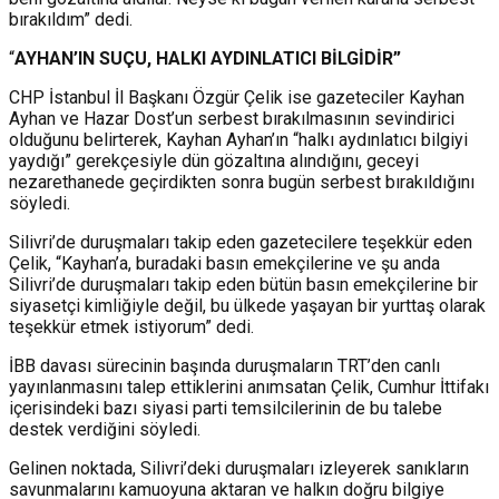
bırakıldım” dedi.
“
AYHAN’IN SUÇU, HALKI AYDINLATICI BİLGİDİR”
CHP İstanbul İl Başkanı Özgür Çelik ise gazeteciler Kayhan
Ayhan ve Hazar Dost’un serbest bırakılmasının sevindirici
olduğunu belirterek, Kayhan Ayhan’ın “halkı aydınlatıcı bilgiyi
yaydığı” gerekçesiyle dün gözaltına alındığını, geceyi
nezarethanede geçirdikten sonra bugün serbest bırakıldığını
söyledi.
Silivri’de duruşmaları takip eden gazetecilere teşekkür eden
Çelik, “Kayhan’a, buradaki basın emekçilerine ve şu anda
Silivri’de duruşmaları takip eden bütün basın emekçilerine bir
siyasetçi kimliğiyle değil, bu ülkede yaşayan bir yurttaş olarak
teşekkür etmek istiyorum” dedi.
İBB davası sürecinin başında duruşmaların TRT’den canlı
yayınlanmasını talep ettiklerini anımsatan Çelik, Cumhur İttifakı
içerisindeki bazı siyasi parti temsilcilerinin de bu talebe
destek verdiğini söyledi.
Gelinen noktada, Silivri’deki duruşmaları izleyerek sanıkların
savunmalarını kamuoyuna aktaran ve halkın doğru bilgiye