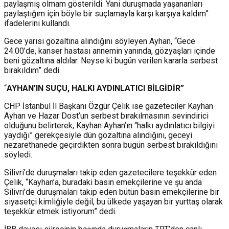
paylaşmış olmam gösterildi. Yani duruşmada yaşananları
paylaştığım için böyle bir suçlamayla karşı karşıya kaldım”
ifadelerini kullandı.
Gece yarısı gözaltına alındığını söyleyen Ayhan, “Gece
24.00’de, kanser hastası annemin yanında, gözyaşları içinde
beni gözaltına aldılar. Neyse ki bugün verilen kararla serbest
bırakıldım” dedi.
“
AYHAN’IN SUÇU, HALKI AYDINLATICI BİLGİDİR”
CHP İstanbul İl Başkanı Özgür Çelik ise gazeteciler Kayhan
Ayhan ve Hazar Dost’un serbest bırakılmasının sevindirici
olduğunu belirterek, Kayhan Ayhan’ın “halkı aydınlatıcı bilgiyi
yaydığı” gerekçesiyle dün gözaltına alındığını, geceyi
nezarethanede geçirdikten sonra bugün serbest bırakıldığını
söyledi.
Silivri’de duruşmaları takip eden gazetecilere teşekkür eden
Çelik, “Kayhan’a, buradaki basın emekçilerine ve şu anda
Silivri’de duruşmaları takip eden bütün basın emekçilerine bir
siyasetçi kimliğiyle değil, bu ülkede yaşayan bir yurttaş olarak
teşekkür etmek istiyorum” dedi.