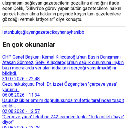
ulaşmasını sağlayan gazetecilerin gözaltına alındığını ifade
eden Çelik, “Silivri’de görev yapan bütün gazetecilere, halkın
gerçek haber alma hakkının peşinde koşan tüm gazetecilere
gözdağı vermek istiyorlar” diye konuştu.
İstanbul
çağlayan
gazeteci
kayhan
ayhan
ibb
En çok okunanlar
CHP Genel Başkanı Kemal Kılıçdaroğlu’nun Basın Danışmanı
Atakan Sönmez, Selvi Kılıçdaroğlu’nun sağlık durumuna ilişkin
bazı mecralarda yer alan iddiaların gerçeği yansıtmadığını
bildirdi.
31.07.2026
-
22:48
Ceza hukukçusu Prof. Dr. İzzet Özgenç'ten "çerçeve yasa"
yorumu...
06.08.2026
-
11:34
Usulsüzlükler emrim doğrultusunda müfettiş tarafından tespit
edildi...
02.08.2026
-
12:57
"Çerçeve yasa" teklifine 242 isimden tepki: "Türk milleti 'hayır'
diyor"
05.08.2026
-
12:28