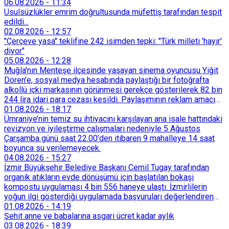
06.08.2026
-
11:34
Usulsüzlükler emrim doğrultusunda müfettiş tarafından tespit
edildi...
02.08.2026
-
12:57
"Çerçeve yasa" teklifine 242 isimden tepki: "Türk milleti 'hayır'
diyor"
05.08.2026
-
12:28
Muğla'nın Menteşe ilçesinde yaşayan sinema oyuncusu Yiğit
Dören'e, sosyal medya hesabında paylaştığı bir fotoğrafta
alkollü içki markasının görünmesi gerekçe gösterilerek 82 bin
244 lira idari para cezası kesildi. Paylaşımının reklam amacı
taşımadığını savunan Dören, cezanın iptali için yargıya
01.08.2026
-
18:17
başvurdu.
Ümraniye’nin temiz su ihtiyacını karşılayan ana isale hattındaki
revizyon ve iyileştirme çalışmaları nedeniyle 5 Ağustos
Çarşamba günü saat 22.00’den itibaren 9 mahalleye 14 saat
boyunca su verilemeyecek.
04.08.2026
-
15:27
İzmir Büyükşehir Belediye Başkanı Cemil Tugay tarafından
organik atıkların evde dönüşümü için başlatılan bokaşi
kompostu uygulaması 4 bin 556 haneye ulaştı. İzmirlilerin
yoğun ilgi gösterdiği uygulamada başvuruları değerlendiren
Tarımsal Hizmetler Dairesi Başkanlığı, farklı ilçelerde toplam
01.08.2026
-
14:19
128 bokaşi kompost eğitimi düzenleyerek İzmirlileri
Şehit anne ve babalarına asgari ücret kadar aylık
sürdürülebilir atık yönetimi sistemine dahil etti.
03.08.2026
-
18:39