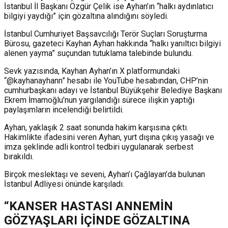
İstanbul İl Başkanı Özgür Çelik ise Ayhan’ın “halkı aydınlatıcı
bilgiyi yaydığı” için gözaltına alındığını söyledi.
İstanbul Cumhuriyet Başsavcılığı Terör Suçları Soruşturma
Bürosu, gazeteci Kayhan Ayhan hakkında “halkı yanıltıcı bilgiyi
alenen yayma” suçundan tutuklama talebinde bulundu.
Sevk yazısında, Kayhan Ayhan’ın X platformundaki
“@kayhanayhann” hesabı ile YouTube hesabından, CHP’nin
cumhurbaşkanı adayı ve İstanbul Büyükşehir Belediye Başkanı
Ekrem İmamoğlu’nun yargılandığı sürece ilişkin yaptığı
paylaşımların incelendiği belirtildi.
Ayhan, yaklaşık 2 saat sonunda hakim karşısına çıktı.
Hakimlikte ifadesini veren Ayhan, yurt dışına çıkış yasağı ve
imza şeklinde adli kontrol tedbiri uygulanarak serbest
bırakıldı.
Birçok meslektaşı ve seveni, Ayhan’ı Çağlayan’da bulunan
İstanbul Adliyesi önünde karşıladı.
“KANSER HASTASI ANNEMİN
GÖZYAŞLARI İÇİNDE GÖZALTINA