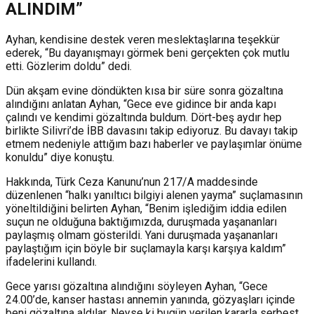
ALINDIM”
Ayhan, kendisine destek veren meslektaşlarına teşekkür
ederek, “Bu dayanışmayı görmek beni gerçekten çok mutlu
etti. Gözlerim doldu” dedi.
Dün akşam evine döndükten kısa bir süre sonra gözaltına
alındığını anlatan Ayhan, “Gece eve gidince bir anda kapı
çalındı ve kendimi gözaltında buldum. Dört-beş aydır hep
birlikte Silivri’de İBB davasını takip ediyoruz. Bu davayı takip
etmem nedeniyle attığım bazı haberler ve paylaşımlar önüme
konuldu” diye konuştu.
Hakkında, Türk Ceza Kanunu’nun 217/A maddesinde
düzenlenen “halkı yanıltıcı bilgiyi alenen yayma” suçlamasının
yöneltildiğini belirten Ayhan, “Benim işlediğim iddia edilen
suçun ne olduğuna baktığımızda, duruşmada yaşananları
paylaşmış olmam gösterildi. Yani duruşmada yaşananları
paylaştığım için böyle bir suçlamayla karşı karşıya kaldım”
ifadelerini kullandı.
Gece yarısı gözaltına alındığını söyleyen Ayhan, “Gece
24.00’de, kanser hastası annemin yanında, gözyaşları içinde
beni gözaltına aldılar. Neyse ki bugün verilen kararla serbest