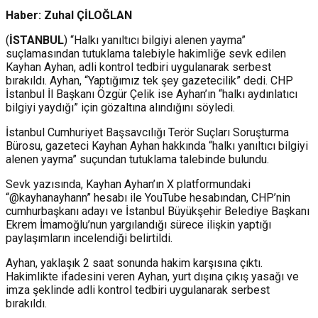
Haber: Zuhal ÇİLOĞLAN
(
İSTANBUL
) “Halkı yanıltıcı bilgiyi alenen yayma”
suçlamasından tutuklama talebiyle hakimliğe sevk edilen
Kayhan Ayhan, adli kontrol tedbiri uygulanarak serbest
bırakıldı. Ayhan, “Yaptığımız tek şey gazetecilik” dedi. CHP
İstanbul İl Başkanı Özgür Çelik ise Ayhan’ın “halkı aydınlatıcı
bilgiyi yaydığı” için gözaltına alındığını söyledi.
İstanbul Cumhuriyet Başsavcılığı Terör Suçları Soruşturma
Bürosu, gazeteci Kayhan Ayhan hakkında “halkı yanıltıcı bilgiyi
alenen yayma” suçundan tutuklama talebinde bulundu.
Sevk yazısında, Kayhan Ayhan’ın X platformundaki
“@kayhanayhann” hesabı ile YouTube hesabından, CHP’nin
cumhurbaşkanı adayı ve İstanbul Büyükşehir Belediye Başkanı
Ekrem İmamoğlu’nun yargılandığı sürece ilişkin yaptığı
paylaşımların incelendiği belirtildi.
Ayhan, yaklaşık 2 saat sonunda hakim karşısına çıktı.
Hakimlikte ifadesini veren Ayhan, yurt dışına çıkış yasağı ve
imza şeklinde adli kontrol tedbiri uygulanarak serbest
bırakıldı.