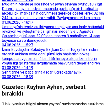
Muğla'nın Menteşe ilçesinde yaşayan sinema oyuncusu Yiğit
Dören'e, sosyal medya hesabında paylaştığı bir fotoğrafta
alkollü içki markasının görünmesi gerekçe gösterilerek 82 bin
244 lira idari para cezası kesildi. Paylaşımının reklam amacı
taşımadığını savunan Dören, cezanın iptali için yargıya
01.08.2026
-
18:17
başvurdu.
Ümraniye’nin temiz su ihtiyacını karşılayan ana isale hattındaki
revizyon ve iyileştirme çalışmaları nedeniyle 5 Ağustos
Çarşamba günü saat 22.00’den itibaren 9 mahalleye 14 saat
boyunca su verilemeyecek.
04.08.2026
-
15:27
İzmir Büyükşehir Belediye Başkanı Cemil Tugay tarafından
organik atıkların evde dönüşümü için başlatılan bokaşi
kompostu uygulaması 4 bin 556 haneye ulaştı. İzmirlilerin
yoğun ilgi gösterdiği uygulamada başvuruları değerlendiren
Tarımsal Hizmetler Dairesi Başkanlığı, farklı ilçelerde toplam
01.08.2026
-
14:19
128 bokaşi kompost eğitimi düzenleyerek İzmirlileri
Şehit anne ve babalarına asgari ücret kadar aylık
sürdürülebilir atık yönetimi sistemine dahil etti.
03.08.2026
-
18:39
Gazeteci Kayhan Ayhan, serbest
bırakıldı
“Halkı yanıltıcı bilgiyi alenen yayma” suçlamasından tutuklama