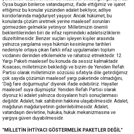
Oysa bugün binlerce vatandaşımız, ifade ettiğimiz ve işaret
ettiğimiz bu konular yüzünden adalet bekliyor, adliye
koridorlarında mağduriyet yaşıyor. Ancak hükümet, bu
konularda çözüm üretmek yerine maalesef sorunları
görmezden gelmekle yetiniyor. Milletimizin önemli
beklentilerinden biri de infaz rejimindeki adaletsizliklerin
düzeltilmesidir. Benzer suçları işleyen kişiler arasında
yalnızca yargılama veya hükmün kesinleşme tarihleri
nedeniyle ortaya çıkan farklı infaz uygulamaları toplum
vicdanını derinden etkilemekte ve rahatsız etmektedir. 12.
Yargı Paketi maalesef bu konuda da sessiz kalmaktadır.
Kısacası, milletimizin beklediği ve bizim de Yeniden Refah
Partisi olarak milletimizin sözcüsü sıfatıyla dile getirdiğimiz
çok sayıda çözümün maalesef yargı paketinde olmadığını,
'Dağ fare doğurmuştur' diyerek ifade edebiliriz. Hayaller
maalesef suya düşmüştür. Yeniden Refah Partisi olarak
diyoruz ki adalet yalnızca dosyaların hızlı sonuçlanması
değildir. Adalet, hak sahibinin hakkına ulaşabilmesidir. Adalet,
mağdurun mağduriyetinin giderilebilmesidir. Adalet,
vatandaşın devletine, hukuka, hukuk mekanizmasına ve
yargıya güven duyabilmesidir.
"MİLLETİN İHTİYACI GÖSTERMELİK PAKETLER DEĞİL"