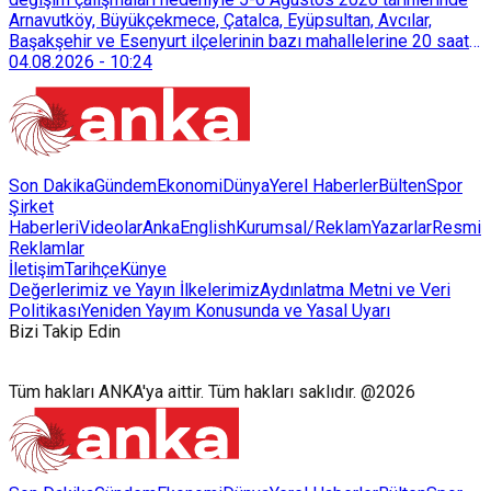
Arnavutköy, Büyükçekmece, Çatalca, Eyüpsultan, Avcılar,
Başakşehir ve Esenyurt ilçelerinin bazı mahallelerine 20 saat
süreyle su verilemeyecek.
04.08.2026
-
10:24
Son Dakika
Gündem
Ekonomi
Dünya
Yerel Haberler
Bülten
Spor
Şirket
Haberleri
Videolar
AnkaEnglish
Kurumsal/Reklam
Yazarlar
Resmi
Reklamlar
İletişim
Tarihçe
Künye
Değerlerimiz ve Yayın İlkelerimiz
Aydınlatma Metni ve Veri
Politikası
Yeniden Yayım Konusunda ve Yasal Uyarı
Bizi Takip Edin
Tüm hakları ANKA'ya aittir. Tüm hakları saklıdır. @2026