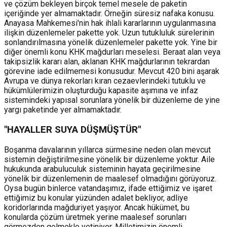
ve çözüm bekleyen birçok temel mesele de paketin
içeriğinde yer almamaktadır. Örneğin süresiz nafaka konusu.
Anayasa Mahkemesi'nin hak ihlali kararlarının uygulanmasına
ilişkin düzenlemeler pakette yok. Uzun tutukluluk sürelerinin
sonlandırılmasına yönelik düzenlemeler pakette yok. Yine bir
diğer önemli konu KHK mağdurları meselesi. Beraat alan veya
takipsizlik kararı alan, aklanan KHK mağdurlarının tekrardan
görevine iade edilmemesi konusudur. Mevcut 420 bini aşarak
Avrupa ve dünya rekorları kıran cezaevlerindeki tutuklu ve
hükümlülerimizin oluşturduğu kapasite aşımına ve infaz
sistemindeki yapısal sorunlara yönelik bir düzenleme de yine
yargı paketinde yer almamaktadır.
"HAYALLER SUYA DÜŞMÜŞTÜR"
Boşanma davalarının yıllarca sürmesine neden olan mevcut
sistemin değiştirilmesine yönelik bir düzenleme yoktur. Aile
hukukunda arabuluculuk sisteminin hayata geçirilmesine
yönelik bir düzenlemenin de maalesef olmadığını görüyoruz.
Oysa bugün binlerce vatandaşımız, ifade ettiğimiz ve işaret
ettiğimiz bu konular yüzünden adalet bekliyor, adliye
koridorlarında mağduriyet yaşıyor. Ancak hükümet, bu
konularda çözüm üretmek yerine maalesef sorunları
görmezden gelmekle yetiniyor. Milletimizin önemli