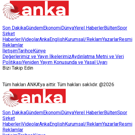
Son Dakika
Gündem
Ekonomi
Dünya
Yerel Haberler
Bülten
Spor
Şirket
Haberleri
Videolar
AnkaEnglish
Kurumsal/Reklam
Yazarlar
Resmi
Reklamlar
İletişim
Tarihçe
Künye
Değerlerimiz ve Yayın İlkelerimiz
Aydınlatma Metni ve Veri
Politikası
Yeniden Yayım Konusunda ve Yasal Uyarı
Bizi Takip Edin
Tüm hakları ANKA'ya aittir. Tüm hakları saklıdır. @2026
Son Dakika
Gündem
Ekonomi
Dünya
Yerel Haberler
Bülten
Spor
Şirket
Haberleri
Videolar
AnkaEnglish
Kurumsal/Reklam
Yazarlar
Resmi
Reklamlar