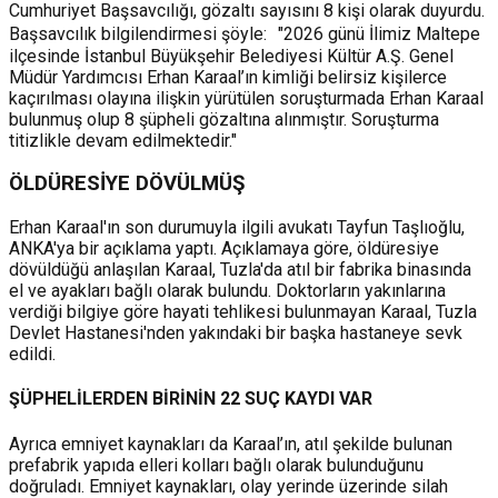
Cumhuriyet Başsavcılığı, gözaltı sayısını 8 kişi olarak duyurdu.
Başsavcılık bilgilendirmesi şöyle: "2026 günü İlimiz Maltepe
ilçesinde İstanbul Büyükşehir Belediyesi Kültür A.Ş. Genel
Müdür Yardımcısı Erhan Karaal’ın kimliği belirsiz kişilerce
kaçırılması olayına ilişkin yürütülen soruşturmada Erhan Karaal
bulunmuş olup 8 şüpheli gözaltına alınmıştır. Soruşturma
titizlikle devam edilmektedir."
ÖLDÜRESİYE DÖVÜLMÜŞ
Erhan Karaal'ın son durumuyla ilgili avukatı Tayfun Taşlıoğlu,
ANKA'ya bir açıklama yaptı. Açıklamaya göre, öldüresiye
dövüldüğü anlaşılan Karaal, Tuzla'da atıl bir fabrika binasında
el ve ayakları bağlı olarak bulundu. Doktorların yakınlarına
verdiği bilgiye göre hayati tehlikesi bulunmayan Karaal, Tuzla
Devlet Hastanesi'nden yakındaki bir başka hastaneye sevk
edildi.
ŞÜPHELİLERDEN BİRİNİN 22 SUÇ KAYDI VAR
Ayrıca emniyet kaynakları da Karaal’ın, atıl şekilde bulunan
prefabrik yapıda elleri kolları bağlı olarak bulunduğunu
doğruladı. Emniyet kaynakları, olay yerinde üzerinde silah