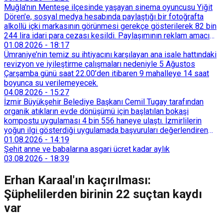
Muğla'nın Menteşe ilçesinde yaşayan sinema oyuncusu Yiğit
Dören'e, sosyal medya hesabında paylaştığı bir fotoğrafta
alkollü içki markasının görünmesi gerekçe gösterilerek 82 bin
244 lira idari para cezası kesildi. Paylaşımının reklam amacı
taşımadığını savunan Dören, cezanın iptali için yargıya
01.08.2026
-
18:17
başvurdu.
Ümraniye’nin temiz su ihtiyacını karşılayan ana isale hattındaki
revizyon ve iyileştirme çalışmaları nedeniyle 5 Ağustos
Çarşamba günü saat 22.00’den itibaren 9 mahalleye 14 saat
boyunca su verilemeyecek.
04.08.2026
-
15:27
İzmir Büyükşehir Belediye Başkanı Cemil Tugay tarafından
organik atıkların evde dönüşümü için başlatılan bokaşi
kompostu uygulaması 4 bin 556 haneye ulaştı. İzmirlilerin
yoğun ilgi gösterdiği uygulamada başvuruları değerlendiren
Tarımsal Hizmetler Dairesi Başkanlığı, farklı ilçelerde toplam
01.08.2026
-
14:19
128 bokaşi kompost eğitimi düzenleyerek İzmirlileri
Şehit anne ve babalarına asgari ücret kadar aylık
sürdürülebilir atık yönetimi sistemine dahil etti.
03.08.2026
-
18:39
Erhan Karaal'ın kaçırılması:
Şüphelilerden birinin 22 suçtan kaydı
var