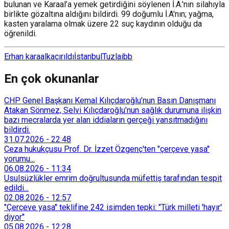
bulunan ve Karaal’a yemek getirdiğini söylenen İ.A.'nın silahıyla
birlikte gözaltına aldığını bildirdi. 99 doğumlu İ.A'nın; yağma,
kasten yaralama olmak üzere 22 suç kaydının olduğu da
öğrenildi.
Erhan karaal
kaçırıldı
İstanbul
Tuzla
ibb
En çok okunanlar
CHP Genel Başkanı Kemal Kılıçdaroğlu’nun Basın Danışmanı
Atakan Sönmez, Selvi Kılıçdaroğlu’nun sağlık durumuna ilişkin
bazı mecralarda yer alan iddiaların gerçeği yansıtmadığını
bildirdi.
31.07.2026
-
22:48
Ceza hukukçusu Prof. Dr. İzzet Özgenç'ten "çerçeve yasa"
yorumu...
06.08.2026
-
11:34
Usulsüzlükler emrim doğrultusunda müfettiş tarafından tespit
edildi...
02.08.2026
-
12:57
"Çerçeve yasa" teklifine 242 isimden tepki: "Türk milleti 'hayır'
diyor"
05.08.2026
-
12:28