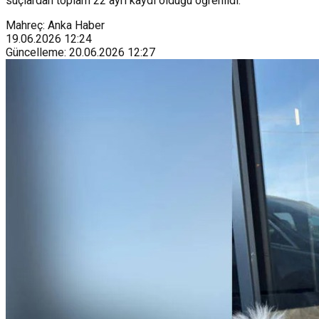
suçlardan toplam 22 ayrı kaydı olduğu öğrenildi.
Mahreç: Anka Haber
19.06.2026
12:24
Güncelleme
:
20.06.2026
12:27