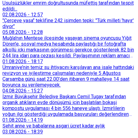
Usulsüzlükler emrim doğrultusunda müfettiş tarafından tespit
edildi...
02.08.2026
-
12:57
"Çerçeve yasa" teklifine 242 isimden tepki: "Türk milleti 'hayır'
diyor"
05.08.2026
-
12:28
Muğla'nın Menteşe ilçesinde yaşayan sinema oyuncusu Yiğit
Dören'e, sosyal medya hesabında paylaştığı bir fotoğrafta
alkollü içki markasının görünmesi gerekçe gösterilerek 82 bin
244 lira idari para cezası kesildi. Paylaşımının reklam amacı
taşımadığını savunan Dören, cezanın iptali için yargıya
01.08.2026
-
18:17
başvurdu.
Ümraniye’nin temiz su ihtiyacını karşılayan ana isale hattındaki
revizyon ve iyileştirme çalışmaları nedeniyle 5 Ağustos
Çarşamba günü saat 22.00’den itibaren 9 mahalleye 14 saat
boyunca su verilemeyecek.
04.08.2026
-
15:27
İzmir Büyükşehir Belediye Başkanı Cemil Tugay tarafından
organik atıkların evde dönüşümü için başlatılan bokaşi
kompostu uygulaması 4 bin 556 haneye ulaştı. İzmirlilerin
yoğun ilgi gösterdiği uygulamada başvuruları değerlendiren
Tarımsal Hizmetler Dairesi Başkanlığı, farklı ilçelerde toplam
01.08.2026
-
14:19
128 bokaşi kompost eğitimi düzenleyerek İzmirlileri
Şehit anne ve babalarına asgari ücret kadar aylık
sürdürülebilir atık yönetimi sistemine dahil etti.
03.08.2026
-
18:39