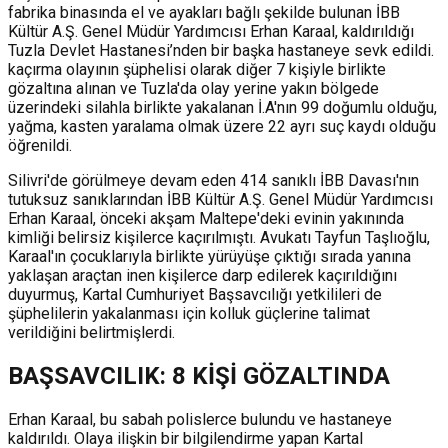
fabrika binasında el ve ayakları bağlı şekilde bulunan İBB
Kültür A.Ş. Genel Müdür Yardımcısı Erhan Karaal, kaldırıldığı
Tuzla Devlet Hastanesi’nden bir başka hastaneye sevk edildi.
kaçırma olayının şüphelisi olarak diğer 7 kişiyle birlikte
gözaltına alınan ve Tuzla'da olay yerine yakın bölgede
üzerindeki silahla birlikte yakalanan İ.A'nın 99 doğumlu olduğu,
yağma, kasten yaralama olmak üzere 22 ayrı suç kaydı olduğu
öğrenildi.
Silivri'de görülmeye devam eden 414 sanıklı İBB Davası'nın
tutuksuz sanıklarından İBB Kültür A.Ş. Genel Müdür Yardımcısı
Erhan Karaal, önceki akşam Maltepe'deki evinin yakınında
kimliği belirsiz kişilerce kaçırılmıştı. Avukatı Tayfun Taşlıoğlu,
Karaal'ın çocuklarıyla birlikte yürüyüşe çıktığı sırada yanına
yaklaşan araçtan inen kişilerce darp edilerek kaçırıldığını
duyurmuş, Kartal Cumhuriyet Başsavcılığı yetkilileri de
şüphelilerin yakalanması için kolluk güçlerine talimat
verildiğini belirtmişlerdi.
BAŞSAVCILIK: 8 KİŞİ GÖZALTINDA
Erhan Karaal, bu sabah polislerce bulundu ve hastaneye
kaldırıldı. Olaya ilişkin bir bilgilendirme yapan Kartal