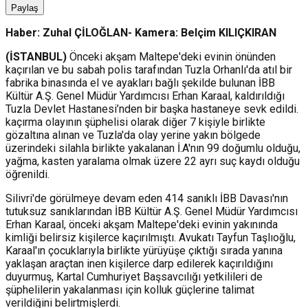
Paylaş
Haber: Zuhal ÇİLOĞLAN- Kamera: Belçim KILIÇKIRAN
(İSTANBUL)
Önceki akşam Maltepe'deki evinin önünden
kaçırılan ve bu sabah polis tarafından Tuzla Orhanlı'da atıl bir
fabrika binasında el ve ayakları bağlı şekilde bulunan İBB
Kültür A.Ş. Genel Müdür Yardımcısı Erhan Karaal, kaldırıldığı
Tuzla Devlet Hastanesi’nden bir başka hastaneye sevk edildi.
kaçırma olayının şüphelisi olarak diğer 7 kişiyle birlikte
gözaltına alınan ve Tuzla'da olay yerine yakın bölgede
üzerindeki silahla birlikte yakalanan İ.A'nın 99 doğumlu olduğu,
yağma, kasten yaralama olmak üzere 22 ayrı suç kaydı olduğu
öğrenildi.
Silivri'de görülmeye devam eden 414 sanıklı İBB Davası'nın
tutuksuz sanıklarından İBB Kültür A.Ş. Genel Müdür Yardımcısı
Erhan Karaal, önceki akşam Maltepe'deki evinin yakınında
kimliği belirsiz kişilerce kaçırılmıştı. Avukatı Tayfun Taşlıoğlu,
Karaal'ın çocuklarıyla birlikte yürüyüşe çıktığı sırada yanına
yaklaşan araçtan inen kişilerce darp edilerek kaçırıldığını
duyurmuş, Kartal Cumhuriyet Başsavcılığı yetkilileri de
şüphelilerin yakalanması için kolluk güçlerine talimat
verildiğini belirtmişlerdi.