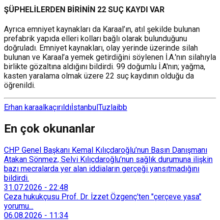
ŞÜPHELİLERDEN BİRİNİN 22 SUÇ KAYDI VAR
Ayrıca emniyet kaynakları da Karaal’ın, atıl şekilde bulunan
prefabrik yapıda elleri kolları bağlı olarak bulunduğunu
doğruladı. Emniyet kaynakları, olay yerinde üzerinde silah
bulunan ve Karaal’a yemek getirdiğini söylenen İ.A.'nın silahıyla
birlikte gözaltına aldığını bildirdi. 99 doğumlu İ.A'nın; yağma,
kasten yaralama olmak üzere 22 suç kaydının olduğu da
öğrenildi.
Erhan karaal
kaçırıldı
İstanbul
Tuzla
ibb
En çok okunanlar
CHP Genel Başkanı Kemal Kılıçdaroğlu’nun Basın Danışmanı
Atakan Sönmez, Selvi Kılıçdaroğlu’nun sağlık durumuna ilişkin
bazı mecralarda yer alan iddiaların gerçeği yansıtmadığını
bildirdi.
31.07.2026
-
22:48
Ceza hukukçusu Prof. Dr. İzzet Özgenç'ten "çerçeve yasa"
yorumu...
06.08.2026
-
11:34