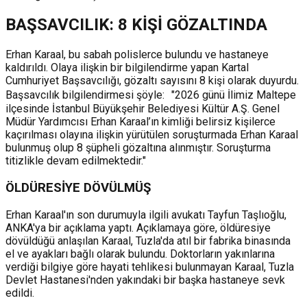
BAŞSAVCILIK: 8 KİŞİ GÖZALTINDA
Erhan Karaal, bu sabah polislerce bulundu ve hastaneye
kaldırıldı. Olaya ilişkin bir bilgilendirme yapan Kartal
Cumhuriyet Başsavcılığı, gözaltı sayısını 8 kişi olarak duyurdu.
Başsavcılık bilgilendirmesi şöyle: "2026 günü İlimiz Maltepe
ilçesinde İstanbul Büyükşehir Belediyesi Kültür A.Ş. Genel
Müdür Yardımcısı Erhan Karaal’ın kimliği belirsiz kişilerce
kaçırılması olayına ilişkin yürütülen soruşturmada Erhan Karaal
bulunmuş olup 8 şüpheli gözaltına alınmıştır. Soruşturma
titizlikle devam edilmektedir."
ÖLDÜRESİYE DÖVÜLMÜŞ
Erhan Karaal'ın son durumuyla ilgili avukatı Tayfun Taşlıoğlu,
ANKA'ya bir açıklama yaptı. Açıklamaya göre, öldüresiye
dövüldüğü anlaşılan Karaal, Tuzla'da atıl bir fabrika binasında
el ve ayakları bağlı olarak bulundu. Doktorların yakınlarına
verdiği bilgiye göre hayati tehlikesi bulunmayan Karaal, Tuzla
Devlet Hastanesi'nden yakındaki bir başka hastaneye sevk
edildi.