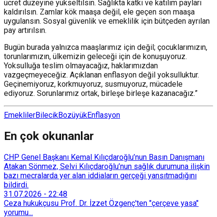
ücret düzeyine yükseltilsin. Sağlıkta katkı ve katılım payları
kaldırılsın. Zamlar kök maaşa değil, ele geçen son maaşa
uygulansın. Sosyal güvenlik ve emeklilik için bütçeden ayrılan
pay artırılsın.
Bugün burada yalnızca maaşlarımız için değil; çocuklarımızın,
torunlarımızın, ülkemizin geleceği için de konuşuyoruz.
Yoksulluğa teslim olmayacağız, haklarımızdan
vazgeçmeyeceğiz. Açıklanan enflasyon değil yoksulluktur.
Geçinemiyoruz, korkmuyoruz, susmuyoruz, mücadele
ediyoruz. Sorunlarımız ortak, birleşe birleşe kazanacağız.”
Emekliler
Bilecik
Bozüyük
Enflasyon
En çok okunanlar
CHP Genel Başkanı Kemal Kılıçdaroğlu’nun Basın Danışmanı
Atakan Sönmez, Selvi Kılıçdaroğlu’nun sağlık durumuna ilişkin
bazı mecralarda yer alan iddiaların gerçeği yansıtmadığını
bildirdi.
31.07.2026
-
22:48
Ceza hukukçusu Prof. Dr. İzzet Özgenç'ten "çerçeve yasa"
yorumu...