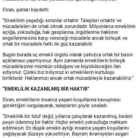
Elvan, şunları kaydetti:
“Emeklinin yaşadığı sorunlar ortaktır. Talepleri ortaktır ve
mücadeleleri de ortak olmak zorundadır. Milyonlarca emeklinin
açlığa, yoksulluğa, hak gasplarına, örgütlenme hakkının
engellenmesine karşı vereceği mücadele ancak birleşik ve
ortak bir mücadele hattı ile güç kazanabilir.
Bugün burada üç emekli örgütü olarak yalnızca ortak bir basın
açıklaması yapmıyoruz. Aynı zamanda emeklilerin birleşik
mücadelesinin mümkün olduğunu ve büyütüleceğini ilan
ediyoruz. Çünkü biz biliyoruz ki emeklilerin kurtuluşu
birliktedir. Haklarımızı ancak ortak mücadeleyle kazanabiliriz.”
“EMEKLİLİK KAZANILMIŞ BİR HAKTIR"
Elvan, emeklilerin insanca yaşam koşullarına kavuşması
gerektiğini vurgulayarak, taleplerini şöyle sıraladı:
“Emeklilik bir lütuf değil, yıllarca çalışılarak kazanılmış, bedeli
peşin ödenmiş bir haktır. Hiçbir emekli yoksulluğa mahkum
edilmesin. En düşük emekli aylığı insanca yaşam koşullarını
sağlayacak düzeye yükseltilsin. Bayram ikramiyeleri asgari