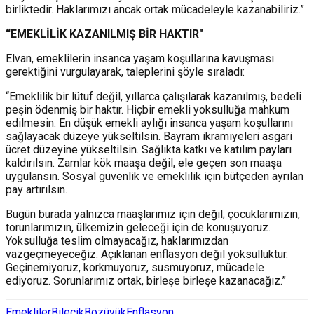
birliktedir. Haklarımızı ancak ortak mücadeleyle kazanabiliriz.”
“EMEKLİLİK KAZANILMIŞ BİR HAKTIR"
Elvan, emeklilerin insanca yaşam koşullarına kavuşması
gerektiğini vurgulayarak, taleplerini şöyle sıraladı:
“Emeklilik bir lütuf değil, yıllarca çalışılarak kazanılmış, bedeli
peşin ödenmiş bir haktır. Hiçbir emekli yoksulluğa mahkum
edilmesin. En düşük emekli aylığı insanca yaşam koşullarını
sağlayacak düzeye yükseltilsin. Bayram ikramiyeleri asgari
ücret düzeyine yükseltilsin. Sağlıkta katkı ve katılım payları
kaldırılsın. Zamlar kök maaşa değil, ele geçen son maaşa
uygulansın. Sosyal güvenlik ve emeklilik için bütçeden ayrılan
pay artırılsın.
Bugün burada yalnızca maaşlarımız için değil; çocuklarımızın,
torunlarımızın, ülkemizin geleceği için de konuşuyoruz.
Yoksulluğa teslim olmayacağız, haklarımızdan
vazgeçmeyeceğiz. Açıklanan enflasyon değil yoksulluktur.
Geçinemiyoruz, korkmuyoruz, susmuyoruz, mücadele
ediyoruz. Sorunlarımız ortak, birleşe birleşe kazanacağız.”
Emekliler
Bilecik
Bozüyük
Enflasyon