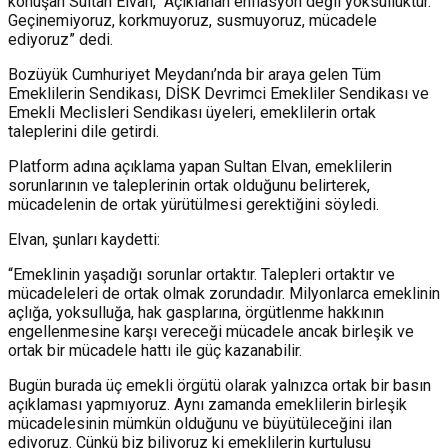
konuşan Sultan Elvan, “Açıklanan enflasyon değil yoksulluktur.
Geçinemiyoruz, korkmuyoruz, susmuyoruz, mücadele
ediyoruz” dedi.
Bozüyük Cumhuriyet Meydanı’nda bir araya gelen Tüm
Emeklilerin Sendikası, DİSK Devrimci Emekliler Sendikası ve
Emekli Meclisleri Sendikası üyeleri, emeklilerin ortak
taleplerini dile getirdi.
Platform adına açıklama yapan Sultan Elvan, emeklilerin
sorunlarının ve taleplerinin ortak olduğunu belirterek,
mücadelenin de ortak yürütülmesi gerektiğini söyledi.
Elvan, şunları kaydetti:
“Emeklinin yaşadığı sorunlar ortaktır. Talepleri ortaktır ve
mücadeleleri de ortak olmak zorundadır. Milyonlarca emeklinin
açlığa, yoksulluğa, hak gasplarına, örgütlenme hakkının
engellenmesine karşı vereceği mücadele ancak birleşik ve
ortak bir mücadele hattı ile güç kazanabilir.
Bugün burada üç emekli örgütü olarak yalnızca ortak bir basın
açıklaması yapmıyoruz. Aynı zamanda emeklilerin birleşik
mücadelesinin mümkün olduğunu ve büyütüleceğini ilan
ediyoruz. Çünkü biz biliyoruz ki emeklilerin kurtuluşu