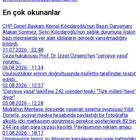
En çok okunanlar
CHP Genel Başkanı Kemal Kılıçdaroğlu’nun Basın Danışmanı
Atakan Sönmez, Selvi Kılıçdaroğlu’nun sağlık durumuna ilişkin
bazı mecralarda yer alan iddiaların gerçeği yansıtmadığını
bildirdi.
31.07.2026
-
22:48
Ceza hukukçusu Prof. Dr. İzzet Özgenç'ten "çerçeve yasa"
yorumu...
06.08.2026
-
11:34
Usulsüzlükler emrim doğrultusunda müfettiş tarafından tespit
edildi...
02.08.2026
-
12:57
"Çerçeve yasa" teklifine 242 isimden tepki: "Türk milleti 'hayır'
diyor"
05.08.2026
-
12:28
Muğla'nın Menteşe ilçesinde yaşayan sinema oyuncusu Yiğit
Dören'e, sosyal medya hesabında paylaştığı bir fotoğrafta
alkollü içki markasının görünmesi gerekçe gösterilerek 82 bin
244 lira idari para cezası kesildi. Paylaşımının reklam amacı
taşımadığını savunan Dören, cezanın iptali için yargıya
01.08.2026
-
18:17
başvurdu.
Ümraniye’nin temiz su ihtiyacını karşılayan ana isale hattındaki