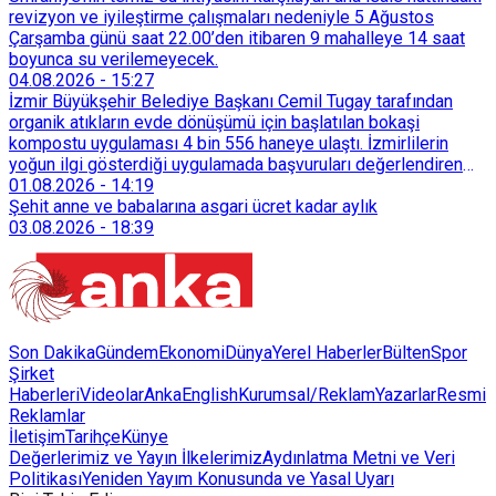
revizyon ve iyileştirme çalışmaları nedeniyle 5 Ağustos
Çarşamba günü saat 22.00’den itibaren 9 mahalleye 14 saat
boyunca su verilemeyecek.
04.08.2026
-
15:27
İzmir Büyükşehir Belediye Başkanı Cemil Tugay tarafından
organik atıkların evde dönüşümü için başlatılan bokaşi
kompostu uygulaması 4 bin 556 haneye ulaştı. İzmirlilerin
yoğun ilgi gösterdiği uygulamada başvuruları değerlendiren
Tarımsal Hizmetler Dairesi Başkanlığı, farklı ilçelerde toplam
01.08.2026
-
14:19
128 bokaşi kompost eğitimi düzenleyerek İzmirlileri
Şehit anne ve babalarına asgari ücret kadar aylık
sürdürülebilir atık yönetimi sistemine dahil etti.
03.08.2026
-
18:39
Son Dakika
Gündem
Ekonomi
Dünya
Yerel Haberler
Bülten
Spor
Şirket
Haberleri
Videolar
AnkaEnglish
Kurumsal/Reklam
Yazarlar
Resmi
Reklamlar
İletişim
Tarihçe
Künye
Değerlerimiz ve Yayın İlkelerimiz
Aydınlatma Metni ve Veri
Politikası
Yeniden Yayım Konusunda ve Yasal Uyarı