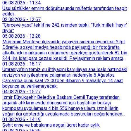
06.08.2026
-
11:34
Usulsüzlükler emrim doğrultusunda müfettiş tarafından tespit
edildi...
02.08.2026
-
12:57
"Çerçeve yasa" teklifine 242 isimden tepki: "Türk milleti 'hayır'
diyor"
05.08.2026
-
12:28
Muğla'nın Menteşe ilçesinde yaşayan sinema oyuncusu Yiğit
Dören'e, sosyal medya hesabında paylaştığı bir fotoğrafta
alkollü içki markasının görünmesi gerekçe gösterilerek 82 bin
244 lira idari para cezası kesildi. Paylaşımının reklam amacı
taşımadığını savunan Dören, cezanın iptali için yargıya
01.08.2026
-
18:17
başvurdu.
Ümraniye’nin temiz su ihtiyacını karşılayan ana isale hattındaki
revizyon ve iyileştirme çalışmaları nedeniyle 5 Ağustos
Çarşamba günü saat 22.00’den itibaren 9 mahalleye 14 saat
boyunca su verilemeyecek.
04.08.2026
-
15:27
İzmir Büyükşehir Belediye Başkanı Cemil Tugay tarafından
organik atıkların evde dönüşümü için başlatılan bokaşi
kompostu uygulaması 4 bin 556 haneye ulaştı. İzmirlilerin
yoğun ilgi gösterdiği uygulamada başvuruları değerlendiren
Tarımsal Hizmetler Dairesi Başkanlığı, farklı ilçelerde toplam
01.08.2026
-
14:19
128 bokaşi kompost eğitimi düzenleyerek İzmirlileri
Şehit anne ve babalarına asgari ücret kadar aylık
sürdürülebilir atık yönetimi sistemine dahil etti.
03.08.2026
-
18:39