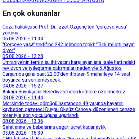
LİSESİ
LİYAKAT
ATAMA
TÜRKİYE
MUSTAFA USTA
En çok okunanlar
Ceza hukukçusu Prof. Dr. İzzet Özgenç'ten "çerçeve yasa"
yorumu...
06.08.2026
-
11:34
"Çerçeve yasa" teklifine 242 isimden tepki: "Türk milleti 'hayır'
diyor"
05.08.2026
-
12:28
Ümraniye’nin temiz su ihtiyacını karşılayan ana isale hattındaki
revizyon ve iyileştirme çalışmaları nedeniyle 5 Ağustos
Çarşamba günü saat 22.00’den itibaren 9 mahalleye 14 saat
boyunca su verilemeyecek.
04.08.2026
-
15:27
Ankara Büyükşehir Belediyesi'nden kedilere özel merkez
08.08.2026
-
11:44
Mersin'de tedavi gördüğü hastanede 49 yaşında hayatını
kaybeden gazeteci Duygu Öksüz Canova, düzenlenen cenaze
töreniyle son yolculuğuna uğurlandı.
08.08.2026
-
13:36
Şehit anne ve babalarına asgari ücret kadar aylık
03.08.2026
-
18:39
CHP İstanbul İl Başkanı Tekin: "En az üye İstanbul’da istifa etti"