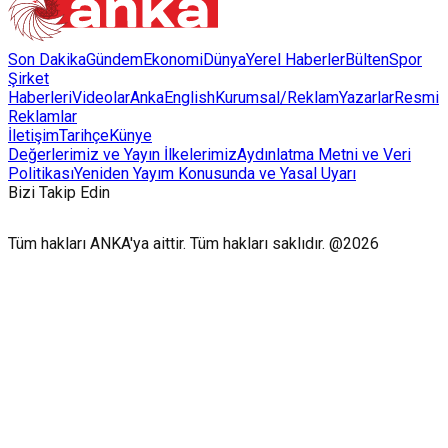
Son Dakika
Gündem
Ekonomi
Dünya
Yerel Haberler
Bülten
Spor
Şirket
Haberleri
Videolar
AnkaEnglish
Kurumsal/Reklam
Yazarlar
Resmi
Reklamlar
İletişim
Tarihçe
Künye
Değerlerimiz ve Yayın İlkelerimiz
Aydınlatma Metni ve Veri
Politikası
Yeniden Yayım Konusunda ve Yasal Uyarı
Bizi Takip Edin
Tüm hakları ANKA'ya aittir. Tüm hakları saklıdır. @2026