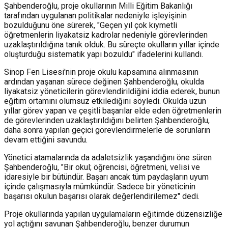
Şahbenderoğlu, proje okullarının Milli Eğitim Bakanlığı
tarafından uygulanan politikalar nedeniyle işleyişinin
bozulduğunu öne sürerek, "Geçen yıl çok kıymetli
öğretmenlerin liyakatsiz kadrolar nedeniyle görevlerinden
uzaklaştırıldığına tanık olduk. Bu süreçte okulların yıllar içinde
oluşturduğu sistematik yapı bozuldu" ifadelerini kullandı.
Sinop Fen Lisesi'nin proje okulu kapsamına alınmasının
ardından yaşanan sürece değinen Şahbenderoğlu, okulda
liyakatsiz yöneticilerin görevlendirildiğini iddia ederek, bunun
eğitim ortamını olumsuz etkilediğini söyledi. Okulda uzun
yıllar görev yapan ve çeşitli başarılar elde eden öğretmenlerin
de görevlerinden uzaklaştırıldığını belirten Şahbenderoğlu,
daha sonra yapılan geçici görevlendirmelerle de sorunların
devam ettiğini savundu.
Yönetici atamalarında da adaletsizlik yaşandığını öne süren
Şahbenderoğlu, "Bir okul; öğrencisi, öğretmeni, velisi ve
idaresiyle bir bütündür. Başarı ancak tüm paydaşların uyum
içinde çalışmasıyla mümkündür. Sadece bir yöneticinin
başarısı okulun başarısı olarak değerlendirilemez" dedi.
Proje okullarında yapılan uygulamaların eğitimde düzensizliğe
yol açtığını savunan Şahbenderoğlu, benzer durumun