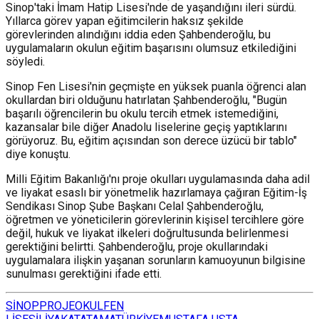
Sinop'taki İmam Hatip Lisesi'nde de yaşandığını ileri sürdü.
Yıllarca görev yapan eğitimcilerin haksız şekilde
görevlerinden alındığını iddia eden Şahbenderoğlu, bu
uygulamaların okulun eğitim başarısını olumsuz etkilediğini
söyledi.
Sinop Fen Lisesi'nin geçmişte en yüksek puanla öğrenci alan
okullardan biri olduğunu hatırlatan Şahbenderoğlu, "Bugün
başarılı öğrencilerin bu okulu tercih etmek istemediğini,
kazansalar bile diğer Anadolu liselerine geçiş yaptıklarını
görüyoruz. Bu, eğitim açısından son derece üzücü bir tablo"
diye konuştu.
Milli Eğitim Bakanlığı'nı proje okulları uygulamasında daha adil
ve liyakat esaslı bir yönetmelik hazırlamaya çağıran Eğitim-İş
Sendikası Sinop Şube Başkanı Celal Şahbenderoğlu,
öğretmen ve yöneticilerin görevlerinin kişisel tercihlere göre
değil, hukuk ve liyakat ilkeleri doğrultusunda belirlenmesi
gerektiğini belirtti. Şahbenderoğlu, proje okullarındaki
uygulamalara ilişkin yaşanan sorunların kamuoyunun bilgisine
sunulması gerektiğini ifade etti.
SİNOP
PROJE
OKUL
FEN