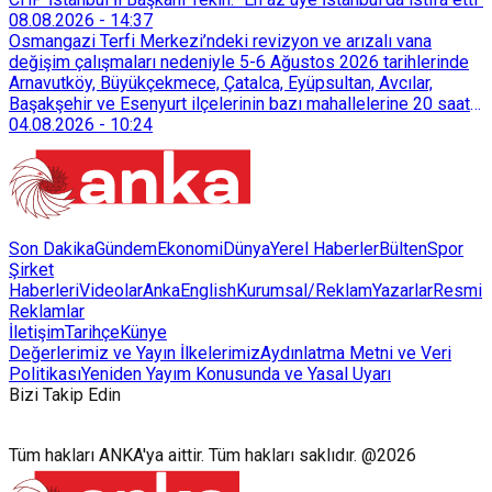
08.08.2026
-
14:37
Osmangazi Terfi Merkezi’ndeki revizyon ve arızalı vana
değişim çalışmaları nedeniyle 5-6 Ağustos 2026 tarihlerinde
Arnavutköy, Büyükçekmece, Çatalca, Eyüpsultan, Avcılar,
Başakşehir ve Esenyurt ilçelerinin bazı mahallelerine 20 saat
süreyle su verilemeyecek.
04.08.2026
-
10:24
Son Dakika
Gündem
Ekonomi
Dünya
Yerel Haberler
Bülten
Spor
Şirket
Haberleri
Videolar
AnkaEnglish
Kurumsal/Reklam
Yazarlar
Resmi
Reklamlar
İletişim
Tarihçe
Künye
Değerlerimiz ve Yayın İlkelerimiz
Aydınlatma Metni ve Veri
Politikası
Yeniden Yayım Konusunda ve Yasal Uyarı
Bizi Takip Edin
Tüm hakları ANKA'ya aittir. Tüm hakları saklıdır. @2026