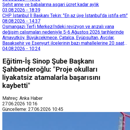
Şehit anne ve babalarına asgari ücret kadar aylık
03.08.2026
-
18:39
CHP İstanbul İl Başkanı Tekin: "En az üye İstanbul’da istifa etti"
08.08.2026
-
14:37
Osmangazi Terfi Merkezi’ndeki revizyon ve arızalı vana
değişim çalışmaları nedeniyle 5-6 Ağustos 2026 tarihlerinde
Arnavutköy, Büyükçekmece, Çatalca, Eyüpsultan, Avcılar,
Başakşehir ve Esenyurt ilçelerinin bazı mahallelerine 20 saat
süreyle su verilemeyecek.
04.08.2026
-
10:24
Eğitim-İş Sinop Şube Başkanı
Şahbenderoğlu: "Proje okulları
liyakatsiz atamalarla başarısını
kaybetti"
Mahreç: Anka Haber
27.06.2026
10:16
Güncelleme
:
27.06.2026
10:45