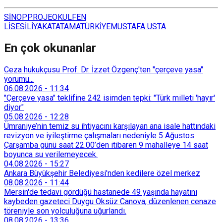
SİNOP
PROJE
OKUL
FEN
LİSESİ
LİYAKAT
ATAMA
TÜRKİYE
MUSTAFA USTA
En çok okunanlar
Ceza hukukçusu Prof. Dr. İzzet Özgenç'ten "çerçeve yasa"
yorumu...
06.08.2026
-
11:34
"Çerçeve yasa" teklifine 242 isimden tepki: "Türk milleti 'hayır'
diyor"
05.08.2026
-
12:28
Ümraniye’nin temiz su ihtiyacını karşılayan ana isale hattındaki
revizyon ve iyileştirme çalışmaları nedeniyle 5 Ağustos
Çarşamba günü saat 22.00’den itibaren 9 mahalleye 14 saat
boyunca su verilemeyecek.
04.08.2026
-
15:27
Ankara Büyükşehir Belediyesi'nden kedilere özel merkez
08.08.2026
-
11:44
Mersin'de tedavi gördüğü hastanede 49 yaşında hayatını
kaybeden gazeteci Duygu Öksüz Canova, düzenlenen cenaze
töreniyle son yolculuğuna uğurlandı.
08.08.2026
-
13:36