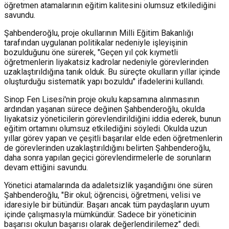
öğretmen atamalarının eğitim kalitesini olumsuz etkilediğini
savundu.
Şahbenderoğlu, proje okullarının Milli Eğitim Bakanlığı
tarafından uygulanan politikalar nedeniyle işleyişinin
bozulduğunu öne sürerek, "Geçen yıl çok kıymetli
öğretmenlerin liyakatsiz kadrolar nedeniyle görevlerinden
uzaklaştırıldığına tanık olduk. Bu süreçte okulların yıllar içinde
oluşturduğu sistematik yapı bozuldu" ifadelerini kullandı.
Sinop Fen Lisesi'nin proje okulu kapsamına alınmasının
ardından yaşanan sürece değinen Şahbenderoğlu, okulda
liyakatsiz yöneticilerin görevlendirildiğini iddia ederek, bunun
eğitim ortamını olumsuz etkilediğini söyledi. Okulda uzun
yıllar görev yapan ve çeşitli başarılar elde eden öğretmenlerin
de görevlerinden uzaklaştırıldığını belirten Şahbenderoğlu,
daha sonra yapılan geçici görevlendirmelerle de sorunların
devam ettiğini savundu.
Yönetici atamalarında da adaletsizlik yaşandığını öne süren
Şahbenderoğlu, "Bir okul; öğrencisi, öğretmeni, velisi ve
idaresiyle bir bütündür. Başarı ancak tüm paydaşların uyum
içinde çalışmasıyla mümkündür. Sadece bir yöneticinin
başarısı okulun başarısı olarak değerlendirilemez" dedi.