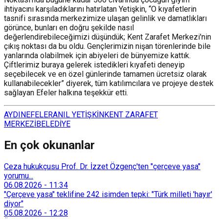
ihtiyacını karşıladıklarını hatırlatan Yetişkin, “O kıyafetlerin
tasnifi sırasında merkezimize ulaşan gelinlik ve damatlıkları
görünce, bunları en doğru şekilde nasıl
değerlendirebileceğimizi düşündük; Kent Zarafet Merkezi'nin
çıkış noktası da bu oldu. Gençlerimizin nişan törenlerinde bile
yanlarında olabilmek için abiyeleri de bünyemize kattık.
Çiftlerimiz buraya gelerek istedikleri kıyafeti deneyip
seçebilecek ve en özel günlerinde tamamen ücretsiz olarak
kullanabilecekler” diyerek, tüm katılımcılara ve projeye destek
sağlayan Efeler halkına teşekkür etti.
AYDIN
EFELER
ANIL YETİŞKİN
KENT ZARAFET
MERKEZİ
BELEDİYE
En çok okunanlar
Ceza hukukçusu Prof. Dr. İzzet Özgenç'ten "çerçeve yasa"
yorumu...
06.08.2026
-
11:34
"Çerçeve yasa" teklifine 242 isimden tepki: "Türk milleti 'hayır'
diyor"
05.08.2026
-
12:28