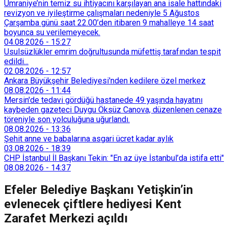
Ümraniye’nin temiz su ihtiyacını karşılayan ana isale hattındaki
revizyon ve iyileştirme çalışmaları nedeniyle 5 Ağustos
Çarşamba günü saat 22.00’den itibaren 9 mahalleye 14 saat
boyunca su verilemeyecek.
04.08.2026
-
15:27
Usulsüzlükler emrim doğrultusunda müfettiş tarafından tespit
edildi...
02.08.2026
-
12:57
Ankara Büyükşehir Belediyesi'nden kedilere özel merkez
08.08.2026
-
11:44
Mersin'de tedavi gördüğü hastanede 49 yaşında hayatını
kaybeden gazeteci Duygu Öksüz Canova, düzenlenen cenaze
töreniyle son yolculuğuna uğurlandı.
08.08.2026
-
13:36
Şehit anne ve babalarına asgari ücret kadar aylık
03.08.2026
-
18:39
CHP İstanbul İl Başkanı Tekin: "En az üye İstanbul’da istifa etti"
08.08.2026
-
14:37
Efeler Belediye Başkanı Yetişkin’in
evlenecek çiftlere hediyesi Kent
Zarafet Merkezi açıldı