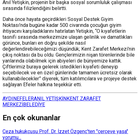
Anıl Yetişkin, projenin bir başka sosyal sorumluluk çalışması
sırasında filizlendiğini belirtti.
Daha önce hayata geçirdikleri Sosyal Destek Giyim
Noktası’nda bugüne kadar 500 civarında çocuğun giyim
ihtiyacını karşıladıklarını hatırlatan Yetişkin, “O kıyafetlerin
tasnifi sırasında merkezimize ulaşan gelinlik ve damatlıkları
görünce, bunları en doğru şekilde nasıl
değerlendirebileceğimizi düşündük; Kent Zarafet Merkezi'nin
çıkış noktası da bu oldu. Gençlerimizin nişan törenlerinde bile
yanlarında olabilmek için abiyeleri de bünyemize kattık.
Çiftlerimiz buraya gelerek istedikleri kıyafeti deneyip
seçebilecek ve en özel günlerinde tamamen ücretsiz olarak
kullanabilecekler” diyerek, tüm katılımcılara ve projeye destek
sağlayan Efeler halkına teşekkür etti.
AYDIN
EFELER
ANIL YETİŞKİN
KENT ZARAFET
MERKEZİ
BELEDİYE
En çok okunanlar
Ceza hukukçusu Prof. Dr. İzzet Özgenç'ten "çerçeve yasa"
yorumu...