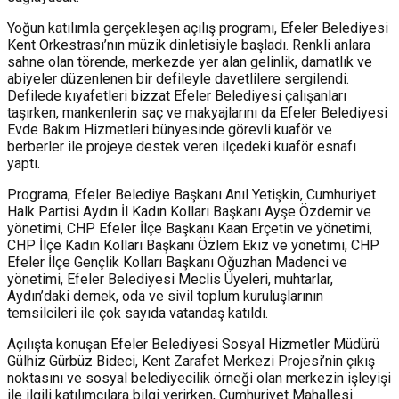
Yoğun katılımla gerçekleşen açılış programı, Efeler Belediyesi
Kent Orkestrası’nın müzik dinletisiyle başladı. Renkli anlara
sahne olan törende, merkezde yer alan gelinlik, damatlık ve
abiyeler düzenlenen bir defileyle davetlilere sergilendi.
Defilede kıyafetleri bizzat Efeler Belediyesi çalışanları
taşırken, mankenlerin saç ve makyajlarını da Efeler Belediyesi
Evde Bakım Hizmetleri bünyesinde görevli kuaför ve
berberler ile projeye destek veren ilçedeki kuaför esnafı
yaptı.
Programa, Efeler Belediye Başkanı Anıl Yetişkin, Cumhuriyet
Halk Partisi Aydın İl Kadın Kolları Başkanı Ayşe Özdemir ve
yönetimi, CHP Efeler İlçe Başkanı Kaan Erçetin ve yönetimi,
CHP İlçe Kadın Kolları Başkanı Özlem Ekiz ve yönetimi, CHP
Efeler İlçe Gençlik Kolları Başkanı Oğuzhan Madenci ve
yönetimi, Efeler Belediyesi Meclis Üyeleri, muhtarlar,
Aydın’daki dernek, oda ve sivil toplum kuruluşlarının
temsilcileri ile çok sayıda vatandaş katıldı.
Açılışta konuşan Efeler Belediyesi Sosyal Hizmetler Müdürü
Gülhiz Gürbüz Bideci, Kent Zarafet Merkezi Projesi’nin çıkış
noktasını ve sosyal belediyecilik örneği olan merkezin işleyişi
ile ilgili katılımcılara bilgi verirken, Cumhuriyet Mahallesi