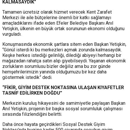
KALMASAYDIK"
Tamamen ücretsiz olarak hizmet verecek Kent Zarafet
Merkezi ile aile bütçelerine önemli bir katkı sağlamayı
amaçladıklarını ifade eden Efeler Belediye Başkanı Anıl
Yetişkin, ülkenin en büyük ortak sorununun ekonomi olduğunu
vurguladı.
Konuşmasında ekonomik şartlara sitem eden Başkan Yetişkin,
“Gönül isterdi ki bu merkezleri açmak zorunda kalmasaydık.
Keşke herkes istediği gelinliği, dilediği abiyeyi herhangi bir
mağazadan rahatça satın alıp giyebilseydi. Yaşanan ekonomik
zorlukların sorumlusu bizler değiliz ama bu zor günde
hemşehrilerimizin yanında olduğumuzu bir kez daha
göstermek istedik” dedi.
“FİKİR, GİYİM DESTEK NOKTASINA ULAŞAN KIYAFETLER
TASNİF EDİLİRKEN DOĞDU”
Merkezin kuruluş hikayesini de samimiyetle paylaşan Başkan
Anıl Yetişkin, projenin bir başka sosyal sorumluluk çalışması
sırasında filizlendiğini belirtti.
Daha önce hayata geçirdikleri Sosyal Destek Giyim
Noktası’nda bugüne kadar 500 civarında çocuğun giyim