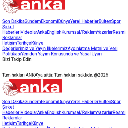
Son Dakika
Gündem
Ekonomi
Dünya
Yerel Haberler
Bülten
Spor
Şirket
Haberleri
Videolar
AnkaEnglish
Kurumsal/Reklam
Yazarlar
Resmi
Reklamlar
İletişim
Tarihçe
Künye
Değerlerimiz ve Yayın İlkelerimiz
Aydınlatma Metni ve Veri
Politikası
Yeniden Yayım Konusunda ve Yasal Uyarı
Bizi Takip Edin
Tüm hakları ANKA'ya aittir. Tüm hakları saklıdır. @2026
Son Dakika
Gündem
Ekonomi
Dünya
Yerel Haberler
Bülten
Spor
Şirket
Haberleri
Videolar
AnkaEnglish
Kurumsal/Reklam
Yazarlar
Resmi
Reklamlar
İletişim
Tarihçe
Künye