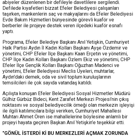
abiyeler düzenlenen bir defileyle davetlilere sergilendi.
Defilede kıyafetleri bizzat Efeler Belediyesi çalışanları
taşırken, mankenlerin saç ve makyajlarını da Efeler Belediyesi
Evde Bakım Hizmetleri bünyesinde görevli kuaför ve
berberler ile projeye destek veren ilçedeki kuaför esnafı
yaptı.
Programa, Efeler Belediye Başkanı Anıl Yetişkin, Cumhuriyet
Halk Partisi Aydın İl Kadın Kolları Başkanı Ayşe Özdemir ve
yönetimi, CHP Efeler İlçe Başkanı Kaan Erçetin ve yönetimi,
CHP İlçe Kadın Kolları Başkanı Özlem Ekiz ve yönetimi, CHP
Efeler İlçe Gençlik Kolları Başkanı Oğuzhan Madenci ve
yönetimi, Efeler Belediyesi Meclis Üyeleri, muhtarlar,
Aydın’daki dernek, oda ve sivil toplum kuruluşlarının
temsilcileri ile çok sayıda vatandaş katıldı.
Açılışta konuşan Efeler Belediyesi Sosyal Hizmetler Müdürü
Gülhiz Gürbüz Bideci, Kent Zarafet Merkezi Projesi’nin çıkış
noktasını ve sosyal belediyecilik örneği olan merkezin işleyişi
ile ilgili katılımcılara bilgi verirken, Cumhuriyet Mahallesi
Muhtarı Ahmet Ören ise mahallelerine böylesine anlamlı bir
projeyi hayata geçiren Başkan Anıl Yetişkin’e teşekkür etti.
"GÖNÜL İSTERDİ Kİ BU MERKEZLERİ AÇMAK ZORUNDA