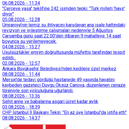
06.08.2026
-
11:34
"Çerçeve yasa" teklifine 242 isimden tepki: "Türk milleti 'hayır'
diyor"
05.08.2026
-
12:28
Ümraniye’nin temiz su ihtiyacını karşılayan ana isale hattındaki
revizyon ve iyileştirme çalışmaları nedeniyle 5 Ağustos
Çarşamba günü saat 22.00’den itibaren 9 mahalleye 14 saat
boyunca su verilemeyecek.
04.08.2026
-
15:27
Usulsüzlükler emrim doğrultusunda müfettiş tarafından tespit
edildi...
02.08.2026
-
12:57
Ankara Büyükşehir Belediyesi'nden kedilere özel merkez
08.08.2026
-
11:44
Mersin'de tedavi gördüğü hastanede 49 yaşında hayatını
kaybeden gazeteci Duygu Öksüz Canova, düzenlenen cenaze
töreniyle son yolculuğuna uğurlandı.
08.08.2026
-
13:36
Şehit anne ve babalarına asgari ücret kadar aylık
03.08.2026
-
18:39
CHP İstanbul İl Başkanı Tekin: "En az üye İstanbul’da istifa etti"
08.08.2026
-
14:37