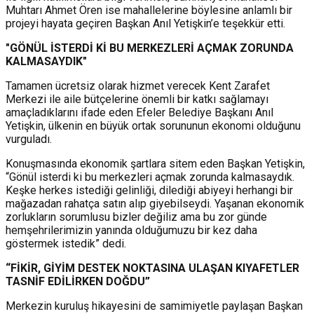
Muhtarı Ahmet Ören ise mahallelerine böylesine anlamlı bir
projeyi hayata geçiren Başkan Anıl Yetişkin’e teşekkür etti.
"GÖNÜL İSTERDİ Kİ BU MERKEZLERİ AÇMAK ZORUNDA
KALMASAYDIK"
Tamamen ücretsiz olarak hizmet verecek Kent Zarafet
Merkezi ile aile bütçelerine önemli bir katkı sağlamayı
amaçladıklarını ifade eden Efeler Belediye Başkanı Anıl
Yetişkin, ülkenin en büyük ortak sorununun ekonomi olduğunu
vurguladı.
Konuşmasında ekonomik şartlara sitem eden Başkan Yetişkin,
“Gönül isterdi ki bu merkezleri açmak zorunda kalmasaydık.
Keşke herkes istediği gelinliği, dilediği abiyeyi herhangi bir
mağazadan rahatça satın alıp giyebilseydi. Yaşanan ekonomik
zorlukların sorumlusu bizler değiliz ama bu zor günde
hemşehrilerimizin yanında olduğumuzu bir kez daha
göstermek istedik” dedi.
“FİKİR, GİYİM DESTEK NOKTASINA ULAŞAN KIYAFETLER
TASNİF EDİLİRKEN DOĞDU”
Merkezin kuruluş hikayesini de samimiyetle paylaşan Başkan