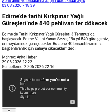
128 bokaşi kompost eğitimi düzenleyerek İzmirlileri
Şehit anne ve babalarına asgari ücret kadar aylık
sürdürülebilir atık yönetimi sistemine dahil etti.
03.08.2026
-
18:39
Edirne'de tarihi Kırkpınar Yağlı
Güreşleri’nde 840 pehlivan ter dökecek
Edirne’de Tarihi Kırkpınar Yağlı Güreşleri 3 Temmuz'da
başlayacak. Edirne Valisi Yunus Sezer, “Bu yıl 840 güreşçimiz,
er meydanında güreşecekler. Bu sene 40 başpehlivanımız,
başpehlivanlık için sahaya çıkacaklar” dedi.
Mahreç: Anka Haber
29.06.2026
12:22
Güncelleme
:
29.06.2026
22:16