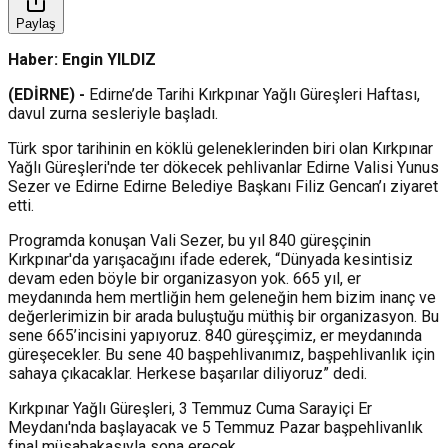
Paylaş
Haber: Engin YILDIZ
(EDİRNE) -
Edirne’de Tarihi Kırkpınar Yağlı Güreşleri Haftası,
davul zurna sesleriyle başladı.
Türk spor tarihinin en köklü geleneklerinden biri olan Kırkpınar
Yağlı Güreşleri'nde ter dökecek pehlivanlar Edirne Valisi Yunus
Sezer ve Edirne Edirne Belediye Başkanı Filiz Gencan’ı ziyaret
etti.
Programda konuşan Vali Sezer, bu yıl 840 güreşçinin
Kırkpınar'da yarışacağını ifade ederek, “Dünyada kesintisiz
devam eden böyle bir organizasyon yok. 665 yıl, er
meydanında hem mertliğin hem geleneğin hem bizim inanç ve
değerlerimizin bir arada buluştuğu müthiş bir organizasyon. Bu
sene 665’incisini yapıyoruz. 840 güreşçimiz, er meydanında
güreşecekler. Bu sene 40 başpehlivanımız, başpehlivanlık için
sahaya çıkacaklar. Herkese başarılar diliyoruz” dedi.
Kırkpınar Yağlı Güreşleri, 3 Temmuz Cuma Sarayiçi Er
Meydanı'nda başlayacak ve 5 Temmuz Pazar başpehlivanlık
final müsabakasıyla sona erecek.