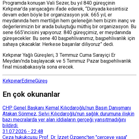
Programda konuşan Vali Sezer, bu yıl 840 güreşçinin
Kırkpınar'da yarışacağını ifade ederek, “Dünyada kesintisiz
devam eden böyle bir organizasyon yok. 665 yıl, er
meydanında hem mertliğin hem geleneğin hem bizim inanç ve
değerlerimizin bir arada buluştuğu müthiş bir organizasyon. Bu
sene 665’incisini yapıyoruz. 840 güreşçimiz, er meydanında
güreşecekler. Bu sene 40 başpehlivanımız, başpehlivanlık için
sahaya çıkacaklar. Herkese başarılar diliyoruz” dedi.
Kırkpınar Yağlı Güreşleri, 3 Temmuz Cuma Sarayiçi Er
Meydanı'nda başlayacak ve 5 Temmuz Pazar başpehlivanlık
final müsabakasıyla sona erecek.
Kırkpınar
Edirne
Güreş
En çok okunanlar
CHP Genel Başkanı Kemal Kılıçdaroğlu’nun Basın Danışmanı
Atakan Sönmez, Selvi Kılıçdaroğlu’nun sağlık durumuna ilişkin
bazı mecralarda yer alan iddiaların gerçeği yansıtmadığını
bildirdi.
31.07.2026
-
22:48
Ceza hukukçusu Prof. Dr. İzzet Özgenç'ten "çerçeve yasa"