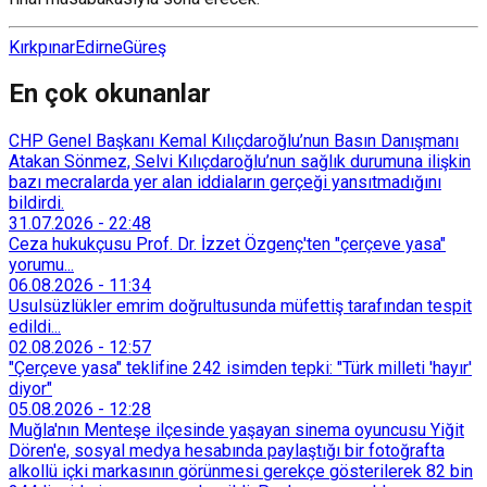
Kırkpınar
Edirne
Güreş
En çok okunanlar
CHP Genel Başkanı Kemal Kılıçdaroğlu’nun Basın Danışmanı
Atakan Sönmez, Selvi Kılıçdaroğlu’nun sağlık durumuna ilişkin
bazı mecralarda yer alan iddiaların gerçeği yansıtmadığını
bildirdi.
31.07.2026
-
22:48
Ceza hukukçusu Prof. Dr. İzzet Özgenç'ten "çerçeve yasa"
yorumu...
06.08.2026
-
11:34
Usulsüzlükler emrim doğrultusunda müfettiş tarafından tespit
edildi...
02.08.2026
-
12:57
"Çerçeve yasa" teklifine 242 isimden tepki: "Türk milleti 'hayır'
diyor"
05.08.2026
-
12:28
Muğla'nın Menteşe ilçesinde yaşayan sinema oyuncusu Yiğit
Dören'e, sosyal medya hesabında paylaştığı bir fotoğrafta
alkollü içki markasının görünmesi gerekçe gösterilerek 82 bin