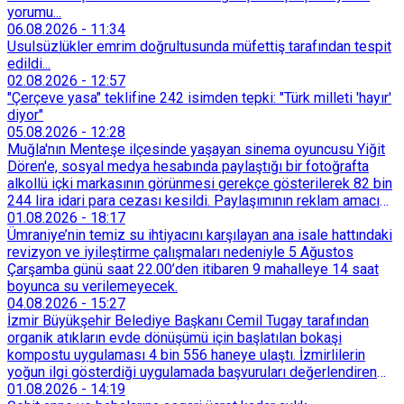
yorumu...
06.08.2026
-
11:34
Usulsüzlükler emrim doğrultusunda müfettiş tarafından tespit
edildi...
02.08.2026
-
12:57
"Çerçeve yasa" teklifine 242 isimden tepki: "Türk milleti 'hayır'
diyor"
05.08.2026
-
12:28
Muğla'nın Menteşe ilçesinde yaşayan sinema oyuncusu Yiğit
Dören'e, sosyal medya hesabında paylaştığı bir fotoğrafta
alkollü içki markasının görünmesi gerekçe gösterilerek 82 bin
244 lira idari para cezası kesildi. Paylaşımının reklam amacı
taşımadığını savunan Dören, cezanın iptali için yargıya
01.08.2026
-
18:17
başvurdu.
Ümraniye’nin temiz su ihtiyacını karşılayan ana isale hattındaki
revizyon ve iyileştirme çalışmaları nedeniyle 5 Ağustos
Çarşamba günü saat 22.00’den itibaren 9 mahalleye 14 saat
boyunca su verilemeyecek.
04.08.2026
-
15:27
İzmir Büyükşehir Belediye Başkanı Cemil Tugay tarafından
organik atıkların evde dönüşümü için başlatılan bokaşi
kompostu uygulaması 4 bin 556 haneye ulaştı. İzmirlilerin
yoğun ilgi gösterdiği uygulamada başvuruları değerlendiren
Tarımsal Hizmetler Dairesi Başkanlığı, farklı ilçelerde toplam
01.08.2026
-
14:19