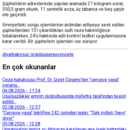
Şüphelilerin adreslerinde yapılan aramada 21 kilogram esrar,
⁠350,5 gram skunk, ⁠11 sentetik ecza, üç tabanca ve beş şarjör
ele geçirildi.
Emniyetteki sorgu işlemlerinin ardından adliyeye sevk edilen
şüphelilerden 15’i çıkarıldıkları sulh ceza hakimliğince
tutuklanırken, 24'ü hakkında adli kontrol tedbiri uygulanmasına
karar verildi. Bir şüphelinin işlemleri ise sürüyor.
diyarbakır
suç örgütü
operasyon
çete
En çok okunanlar
Ceza hukukçusu Prof. Dr. İzzet Özgenç'ten "çerçeve yasa"
yorumu...
06.08.2026
-
11:34
Usulsüzlükler emrim doğrultusunda müfettiş tarafından tespit
edildi...
02.08.2026
-
12:57
"Çerçeve yasa" teklifine 242 isimden tepki: "Türk milleti 'hayır'
diyor"
05.08.2026
-
12:28
Ümraniye’nin temiz su ihtiyacını karşılayan ana isale hattındaki