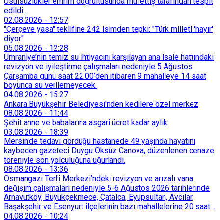
Usulsüzlükler emrim doğrultusunda müfettiş tarafından tespit
edildi...
02.08.2026
-
12:57
"Çerçeve yasa" teklifine 242 isimden tepki: "Türk milleti 'hayır'
diyor"
05.08.2026
-
12:28
Ümraniye’nin temiz su ihtiyacını karşılayan ana isale hattındaki
revizyon ve iyileştirme çalışmaları nedeniyle 5 Ağustos
Çarşamba günü saat 22.00’den itibaren 9 mahalleye 14 saat
boyunca su verilemeyecek.
04.08.2026
-
15:27
Ankara Büyükşehir Belediyesi'nden kedilere özel merkez
08.08.2026
-
11:44
Şehit anne ve babalarına asgari ücret kadar aylık
03.08.2026
-
18:39
Mersin'de tedavi gördüğü hastanede 49 yaşında hayatını
kaybeden gazeteci Duygu Öksüz Canova, düzenlenen cenaze
töreniyle son yolculuğuna uğurlandı.
08.08.2026
-
13:36
Osmangazi Terfi Merkezi’ndeki revizyon ve arızalı vana
değişim çalışmaları nedeniyle 5-6 Ağustos 2026 tarihlerinde
Arnavutköy, Büyükçekmece, Çatalca, Eyüpsultan, Avcılar,
Başakşehir ve Esenyurt ilçelerinin bazı mahallelerine 20 saat
süreyle su verilemeyecek.
04.08.2026
-
10:24