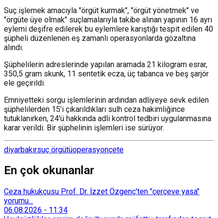
Suç işlemek amacıyla "örgüt kurmak", "örgüt yönetmek" ve
"örgüte üye olmak" suçlamalarıyla takibe alınan yapının 16 ayrı
eylemi deşifre edilerek bu eylemlere karıştığı tespit edilen 40
şüpheli düzenlenen eş zamanlı operasyonlarda gözaltına
alındı.
Şüphelilerin adreslerinde yapılan aramada 21 kilogram esrar,
⁠350,5 gram skunk, ⁠11 sentetik ecza, üç tabanca ve beş şarjör
ele geçirildi.
Emniyetteki sorgu işlemlerinin ardından adliyeye sevk edilen
şüphelilerden 15’i çıkarıldıkları sulh ceza hakimliğince
tutuklanırken, 24'ü hakkında adli kontrol tedbiri uygulanmasına
karar verildi. Bir şüphelinin işlemleri ise sürüyor.
diyarbakır
suç örgütü
operasyon
çete
En çok okunanlar
Ceza hukukçusu Prof. Dr. İzzet Özgenç'ten "çerçeve yasa"
yorumu...
06.08.2026
-
11:34