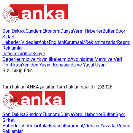
Son Dakika
Gündem
Ekonomi
Dünya
Yerel Haberler
Bülten
Spor
Şirket
Haberleri
Videolar
AnkaEnglish
Kurumsal/Reklam
Yazarlar
Resmi
Reklamlar
İletişim
Tarihçe
Künye
Değerlerimiz ve Yayın İlkelerimiz
Aydınlatma Metni ve Veri
Politikası
Yeniden Yayım Konusunda ve Yasal Uyarı
Bizi Takip Edin
Tüm hakları ANKA'ya aittir. Tüm hakları saklıdır. @2026
Son Dakika
Gündem
Ekonomi
Dünya
Yerel Haberler
Bülten
Spor
Şirket
Haberleri
Videolar
AnkaEnglish
Kurumsal/Reklam
Yazarlar
Resmi
Reklamlar