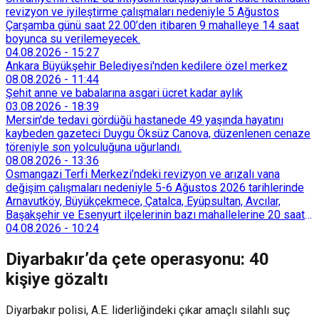
revizyon ve iyileştirme çalışmaları nedeniyle 5 Ağustos
Çarşamba günü saat 22.00’den itibaren 9 mahalleye 14 saat
boyunca su verilemeyecek.
04.08.2026
-
15:27
Ankara Büyükşehir Belediyesi'nden kedilere özel merkez
08.08.2026
-
11:44
Şehit anne ve babalarına asgari ücret kadar aylık
03.08.2026
-
18:39
Mersin'de tedavi gördüğü hastanede 49 yaşında hayatını
kaybeden gazeteci Duygu Öksüz Canova, düzenlenen cenaze
töreniyle son yolculuğuna uğurlandı.
08.08.2026
-
13:36
Osmangazi Terfi Merkezi’ndeki revizyon ve arızalı vana
değişim çalışmaları nedeniyle 5-6 Ağustos 2026 tarihlerinde
Arnavutköy, Büyükçekmece, Çatalca, Eyüpsultan, Avcılar,
Başakşehir ve Esenyurt ilçelerinin bazı mahallelerine 20 saat
süreyle su verilemeyecek.
04.08.2026
-
10:24
Diyarbakır’da çete operasyonu: 40
kişiye gözaltı
Diyarbakır polisi, A.E. liderliğindeki çıkar amaçlı silahlı suç