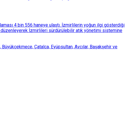
ası 4 bin 556 haneye ulaştı. İzmirlilerin yoğun ilgi gösterdiği
üzenleyerek İzmirlileri sürdürülebilir atık yönetimi sistemine
, Büyükçekmece, Çatalca, Eyüpsultan, Avcılar, Başakşehir ve