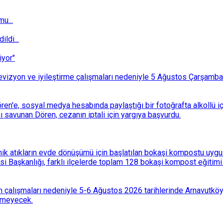
u...
ldi...
iyor"
i revizyon ve iyileştirme çalışmaları nedeniyle 5 Ağustos Çarşam
n'e, sosyal medya hesabında paylaştığı bir fotoğrafta alkollü i
ı savunan Dören, cezanın iptali için yargıya başvurdu.
k atıkların evde dönüşümü için başlatılan bokaşi kompostu uygulam
 Başkanlığı, farklı ilçelerde toplam 128 bokaşi kompost eğitimi d
 çalışmaları nedeniyle 5-6 Ağustos 2026 tarihlerinde Arnavutköy
lemeyecek.