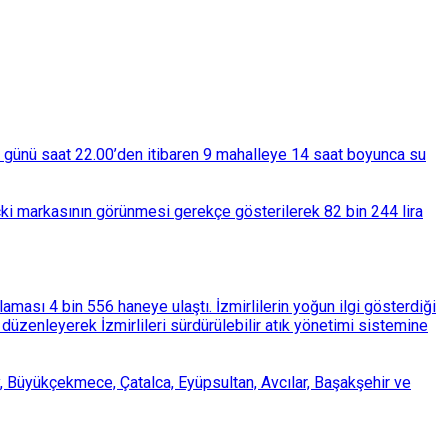
ba günü saat 22.00’den itibaren 9 mahalleye 14 saat boyunca su
çki markasının görünmesi gerekçe gösterilerek 82 bin 244 lira
ası 4 bin 556 haneye ulaştı. İzmirlilerin yoğun ilgi gösterdiği
üzenleyerek İzmirlileri sürdürülebilir atık yönetimi sistemine
, Büyükçekmece, Çatalca, Eyüpsultan, Avcılar, Başakşehir ve