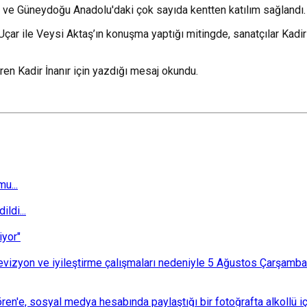
ve Güneydoğu Anadolu'daki çok sayıda kentten katılım sağlandı.
ar ile Veysi Aktaş’ın konuşma yaptığı mitingde, sanatçılar Kadir 
ren Kadir İnanır için yazdığı mesaj okundu.
u...
ldi...
iyor"
i revizyon ve iyileştirme çalışmaları nedeniyle 5 Ağustos Çarşam
n'e, sosyal medya hesabında paylaştığı bir fotoğrafta alkollü i