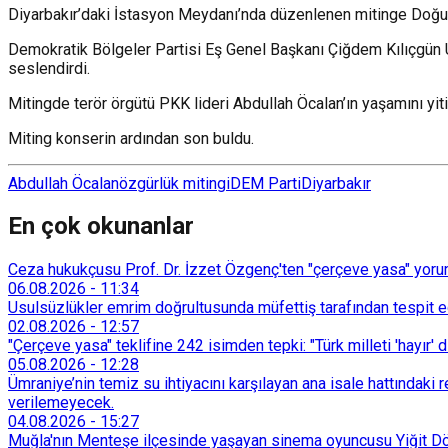
Diyarbakır’daki İstasyon Meydanı’nda düzenlenen mitinge Doğu 
Demokratik Bölgeler Partisi Eş Genel Başkanı Çiğdem Kılıçgün Uç
seslendirdi.
Mitingde terör örgütü PKK lideri Abdullah Öcalan’ın yaşamını yiti
Miting konserin ardından son buldu.
Abdullah Öcalan
özgürlük mitingi
DEM Parti
Diyarbakır
En çok okunanlar
Ceza hukukçusu Prof. Dr. İzzet Özgenç'ten "çerçeve yasa" yorum
06.08.2026
-
11:34
Usulsüzlükler emrim doğrultusunda müfettiş tarafından tespit edi
02.08.2026
-
12:57
"Çerçeve yasa" teklifine 242 isimden tepki: "Türk milleti 'hayır' d
05.08.2026
-
12:28
Ümraniye’nin temiz su ihtiyacını karşılayan ana isale hattındak
verilemeyecek.
04.08.2026
-
15:27
Muğla'nın Menteşe ilçesinde yaşayan sinema oyuncusu Yiğit Döre