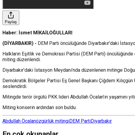
Paylaş
Haber: İsmet MİKAİLOĞULLARI
(DİYARBAKIR) -
DEM Parti öncülüğünde Diyarbakır’daki İstasyo
Halkların Eşitlik ve Demokrasi Partisi (DEM Parti) öncülüğünde 
miting düzenlendi.
Diyarbakır’daki İstasyon Meydanı’nda düzenlenen mitinge Doğu 
Demokratik Bölgeler Partisi Eş Genel Başkanı Çiğdem Kılıçgün Uç
seslendirdi.
Mitingde terör örgütü PKK lideri Abdullah Öcalan’ın yaşamını yiti
Miting konserin ardından son buldu.
Abdullah Öcalan
özgürlük mitingi
DEM Parti
Diyarbakır
En çok okunanlar