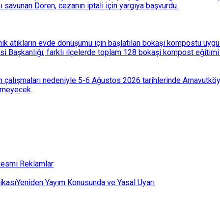
ı savunan Dören, cezanın iptali için yargıya başvurdu.
k atıkların evde dönüşümü için başlatılan bokaşi kompostu uygulam
 Başkanlığı, farklı ilçelerde toplam 128 bokaşi kompost eğitimi d
 çalışmaları nedeniyle 5-6 Ağustos 2026 tarihlerinde Arnavutköy
lemeyecek.
esmi Reklamlar
ikası
Yeniden Yayım Konusunda ve Yasal Uyarı