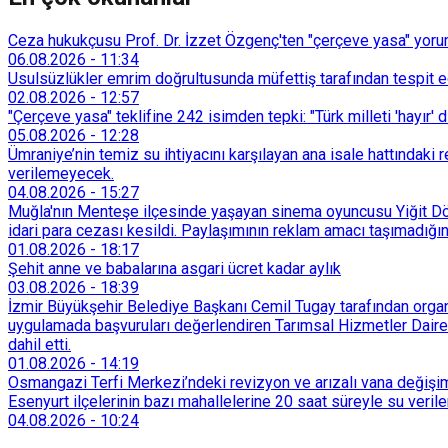
Ceza hukukçusu Prof. Dr. İzzet Özgenç'ten "çerçeve yasa" yorum
06.08.2026
-
11:34
Usulsüzlükler emrim doğrultusunda müfettiş tarafından tespit edi
02.08.2026
-
12:57
"Çerçeve yasa" teklifine 242 isimden tepki: "Türk milleti 'hayır' d
05.08.2026
-
12:28
Ümraniye’nin temiz su ihtiyacını karşılayan ana isale hattındak
verilemeyecek.
04.08.2026
-
15:27
Muğla'nın Menteşe ilçesinde yaşayan sinema oyuncusu Yiğit Döre
idari para cezası kesildi. Paylaşımının reklam amacı taşımadığın
01.08.2026
-
18:17
Şehit anne ve babalarına asgari ücret kadar aylık
03.08.2026
-
18:39
İzmir Büyükşehir Belediye Başkanı Cemil Tugay tarafından organi
uygulamada başvuruları değerlendiren Tarımsal Hizmetler Dairesi
dahil etti.
01.08.2026
-
14:19
Osmangazi Terfi Merkezi’ndeki revizyon ve arızalı vana değişim
Esenyurt ilçelerinin bazı mahallelerine 20 saat süreyle su veri
04.08.2026
-
10:24