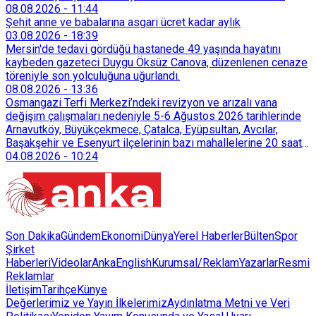
08.08.2026
-
11:44
Şehit anne ve babalarına asgari ücret kadar aylık
03.08.2026
-
18:39
Mersin'de tedavi gördüğü hastanede 49 yaşında hayatını
kaybeden gazeteci Duygu Öksüz Canova, düzenlenen cenaze
töreniyle son yolculuğuna uğurlandı.
08.08.2026
-
13:36
Osmangazi Terfi Merkezi’ndeki revizyon ve arızalı vana
değişim çalışmaları nedeniyle 5-6 Ağustos 2026 tarihlerinde
Arnavutköy, Büyükçekmece, Çatalca, Eyüpsultan, Avcılar,
Başakşehir ve Esenyurt ilçelerinin bazı mahallelerine 20 saat
süreyle su verilemeyecek.
04.08.2026
-
10:24
Son Dakika
Gündem
Ekonomi
Dünya
Yerel Haberler
Bülten
Spor
Şirket
Haberleri
Videolar
AnkaEnglish
Kurumsal/Reklam
Yazarlar
Resmi
Reklamlar
İletişim
Tarihçe
Künye
Değerlerimiz ve Yayın İlkelerimiz
Aydınlatma Metni ve Veri