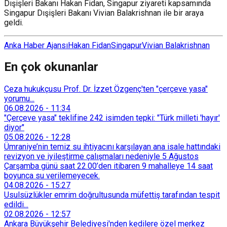
Dışişleri Bakanı Hakan Fidan, Singapur ziyareti kapsamında
Singapur Dışişleri Bakanı Vivian Balakrishnan ile bir araya
geldi.
Anka Haber Ajansı
Hakan Fidan
Singapur
Vivian Balakrishnan
En çok okunanlar
Ceza hukukçusu Prof. Dr. İzzet Özgenç'ten "çerçeve yasa"
yorumu...
06.08.2026
-
11:34
"Çerçeve yasa" teklifine 242 isimden tepki: "Türk milleti 'hayır'
diyor"
05.08.2026
-
12:28
Ümraniye’nin temiz su ihtiyacını karşılayan ana isale hattındaki
revizyon ve iyileştirme çalışmaları nedeniyle 5 Ağustos
Çarşamba günü saat 22.00’den itibaren 9 mahalleye 14 saat
boyunca su verilemeyecek.
04.08.2026
-
15:27
Usulsüzlükler emrim doğrultusunda müfettiş tarafından tespit
edildi...
02.08.2026
-
12:57
Ankara Büyükşehir Belediyesi'nden kedilere özel merkez