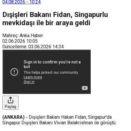
süreyle su verilemeyecek.
04.08.2026
-
10:24
Dışişleri Bakanı Fidan, Singapurlu
mevkidaşı ile bir araya geldi
Mahreç: Anka Haber
02.06.2026
10:05
Güncelleme
:
03.06.2026
14:34
Paylaş
(ANKARA) -
Dışişleri Bakanı Hakan Fidan, Singapur'da
Singapur Dışişleri Bakanı Vivian Balakrishnan ile görüştü.