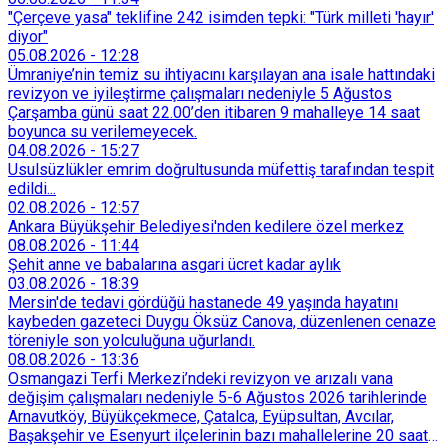
"Çerçeve yasa" teklifine 242 isimden tepki: "Türk milleti 'hayır'
diyor"
05.08.2026
-
12:28
Ümraniye’nin temiz su ihtiyacını karşılayan ana isale hattındaki
revizyon ve iyileştirme çalışmaları nedeniyle 5 Ağustos
Çarşamba günü saat 22.00’den itibaren 9 mahalleye 14 saat
boyunca su verilemeyecek.
04.08.2026
-
15:27
Usulsüzlükler emrim doğrultusunda müfettiş tarafından tespit
edildi...
02.08.2026
-
12:57
Ankara Büyükşehir Belediyesi'nden kedilere özel merkez
08.08.2026
-
11:44
Şehit anne ve babalarına asgari ücret kadar aylık
03.08.2026
-
18:39
Mersin'de tedavi gördüğü hastanede 49 yaşında hayatını
kaybeden gazeteci Duygu Öksüz Canova, düzenlenen cenaze
töreniyle son yolculuğuna uğurlandı.
08.08.2026
-
13:36
Osmangazi Terfi Merkezi’ndeki revizyon ve arızalı vana
değişim çalışmaları nedeniyle 5-6 Ağustos 2026 tarihlerinde
Arnavutköy, Büyükçekmece, Çatalca, Eyüpsultan, Avcılar,
Başakşehir ve Esenyurt ilçelerinin bazı mahallelerine 20 saat