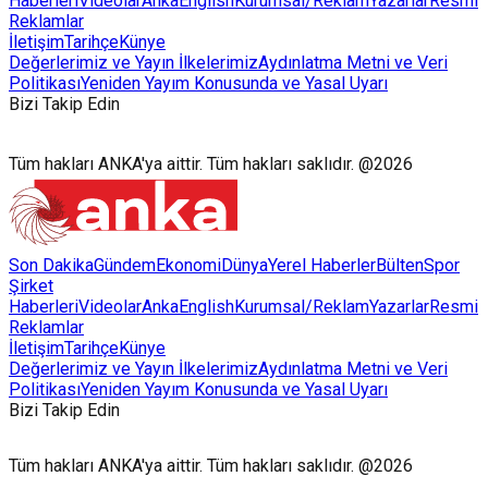
Haberleri
Videolar
AnkaEnglish
Kurumsal/Reklam
Yazarlar
Resmi
Reklamlar
İletişim
Tarihçe
Künye
Değerlerimiz ve Yayın İlkelerimiz
Aydınlatma Metni ve Veri
Politikası
Yeniden Yayım Konusunda ve Yasal Uyarı
Bizi Takip Edin
Tüm hakları ANKA'ya aittir. Tüm hakları saklıdır. @2026
Son Dakika
Gündem
Ekonomi
Dünya
Yerel Haberler
Bülten
Spor
Şirket
Haberleri
Videolar
AnkaEnglish
Kurumsal/Reklam
Yazarlar
Resmi
Reklamlar
İletişim
Tarihçe
Künye
Değerlerimiz ve Yayın İlkelerimiz
Aydınlatma Metni ve Veri
Politikası
Yeniden Yayım Konusunda ve Yasal Uyarı
Bizi Takip Edin
Tüm hakları ANKA'ya aittir. Tüm hakları saklıdır. @2026