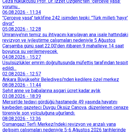
Ceza hukukçusu Prof. Dr. İzzet Özgenç'ten "çerçeve yasa"
yorumu...
06.08.2026
-
11:34
"Çerçeve yasa" teklifine 242 isimden tepki: "Türk milleti 'hayır'
diyor"
05.08.2026
-
12:28
Ümraniye’nin temiz su ihtiyacını karşılayan ana isale hattındaki
revizyon ve iyileştirme çalışmaları nedeniyle 5 Ağustos
Çarşamba günü saat 22.00’den itibaren 9 mahalleye 14 saat
boyunca su verilemeyecek.
04.08.2026
-
15:27
Usulsüzlükler emrim doğrultusunda müfettiş tarafından tespit
edildi...
02.08.2026
-
12:57
Ankara Büyükşehir Belediyesi'nden kedilere özel merkez
08.08.2026
-
11:44
Şehit anne ve babalarına asgari ücret kadar aylık
03.08.2026
-
18:39
Mersin'de tedavi gördüğü hastanede 49 yaşında hayatını
kaybeden gazeteci Duygu Öksüz Canova, düzenlenen cenaze
töreniyle son yolculuğuna uğurlandı.
08.08.2026
-
13:36
Osmangazi Terfi Merkezi’ndeki revizyon ve arızalı vana
değişim çalışmaları nedeniyle 5-6 Ağustos 2026 tarihlerinde