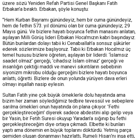
üzere sözü Yeniden Refah Partisi Genel Başkanı Fatih
Erbakan’a bıraktı. Erbakan, şöyle konuştu:
"Hem Kurban Bayramı günündeyiz, hem bir cuma günündeyiz,
hem de fethin 573. yıl dönümü olan bir cuma günündeyiz; 29
Mayıs günü. Ve bizlere hayatı boyunca fethin manasını anlatan,
aşılayan Milli Görüş lideri Erbakan Hoca'mızın kabri başındayız.
Bütün bunlardan dolayı tabii ki Cenabıallah’a sonsuz şükürler
ederek sözlerimize başlıyoruz. Tabii ki Erbakan Hoca'mız üç
temel hususu bizlere öğreten, aşılayan bir liderdi: ‘İslamsız
saadet olmaz’ gerçeği, ‘cihadsız İslam olmaz’ gerçeği ve
insanlığın çektiği maddi ve manevi sıkıntıların sebebinin
siyonizm mikrobu olduğu gerçeğini bizlere hayatı boyunca
anlattı, öğretti. Bizlere de onun yolunda yürüyen dava erleri
olmayı inşallah nasip eylesin.
Sultan Fatih yine çok büyük örneklerle dolu hayatında ama
bizim her zaman söylediğimiz tedbire tevessül ve sebeplere
sarılma örnekleri onun hayatında ön plana çıkıyor. 'Fethi
gerçekleştireceğim' diyerek sadece abdestini alıp gelip veya
bir Yasin, bir Fetih Suresi okuyup Yaradan'a sığınıp bu fethi
gerçekleştireceğim diye ortaya çıkmadı. Elbette ki bunları
yaptı ama dönemin en büyük toplarını döktürdü. Yetmiş parça
gemiden oluşan donanmayı hazırlattı, Rumeli Hisarı’nı inşa etti,