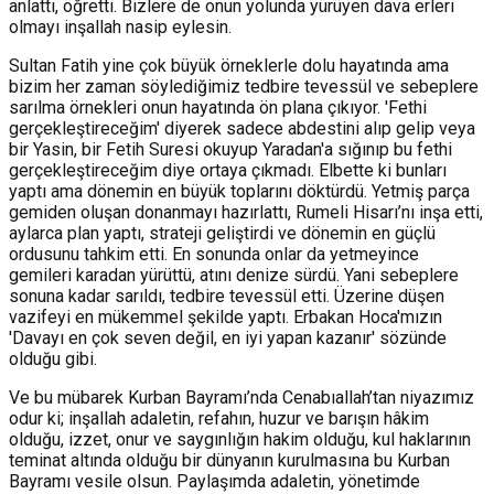
anlattı, öğretti. Bizlere de onun yolunda yürüyen dava erleri
olmayı inşallah nasip eylesin.
Sultan Fatih yine çok büyük örneklerle dolu hayatında ama
bizim her zaman söylediğimiz tedbire tevessül ve sebeplere
sarılma örnekleri onun hayatında ön plana çıkıyor. 'Fethi
gerçekleştireceğim' diyerek sadece abdestini alıp gelip veya
bir Yasin, bir Fetih Suresi okuyup Yaradan'a sığınıp bu fethi
gerçekleştireceğim diye ortaya çıkmadı. Elbette ki bunları
yaptı ama dönemin en büyük toplarını döktürdü. Yetmiş parça
gemiden oluşan donanmayı hazırlattı, Rumeli Hisarı’nı inşa etti,
aylarca plan yaptı, strateji geliştirdi ve dönemin en güçlü
ordusunu tahkim etti. En sonunda onlar da yetmeyince
gemileri karadan yürüttü, atını denize sürdü. Yani sebeplere
sonuna kadar sarıldı, tedbire tevessül etti. Üzerine düşen
vazifeyi en mükemmel şekilde yaptı. Erbakan Hoca'mızın
'Davayı en çok seven değil, en iyi yapan kazanır' sözünde
olduğu gibi.
Ve bu mübarek Kurban Bayramı’nda Cenabıallah’tan niyazımız
odur ki; inşallah adaletin, refahın, huzur ve barışın hâkim
olduğu, izzet, onur ve saygınlığın hakim olduğu, kul haklarının
teminat altında olduğu bir dünyanın kurulmasına bu Kurban
Bayramı vesile olsun. Paylaşımda adaletin, yönetimde