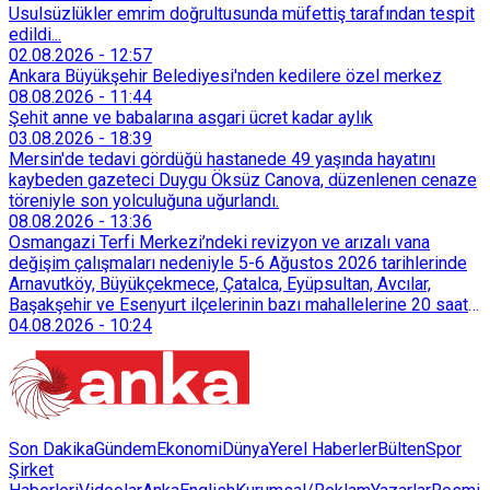
Usulsüzlükler emrim doğrultusunda müfettiş tarafından tespit
edildi...
02.08.2026
-
12:57
Ankara Büyükşehir Belediyesi'nden kedilere özel merkez
08.08.2026
-
11:44
Şehit anne ve babalarına asgari ücret kadar aylık
03.08.2026
-
18:39
Mersin'de tedavi gördüğü hastanede 49 yaşında hayatını
kaybeden gazeteci Duygu Öksüz Canova, düzenlenen cenaze
töreniyle son yolculuğuna uğurlandı.
08.08.2026
-
13:36
Osmangazi Terfi Merkezi’ndeki revizyon ve arızalı vana
değişim çalışmaları nedeniyle 5-6 Ağustos 2026 tarihlerinde
Arnavutköy, Büyükçekmece, Çatalca, Eyüpsultan, Avcılar,
Başakşehir ve Esenyurt ilçelerinin bazı mahallelerine 20 saat
süreyle su verilemeyecek.
04.08.2026
-
10:24
Son Dakika
Gündem
Ekonomi
Dünya
Yerel Haberler
Bülten
Spor
Şirket