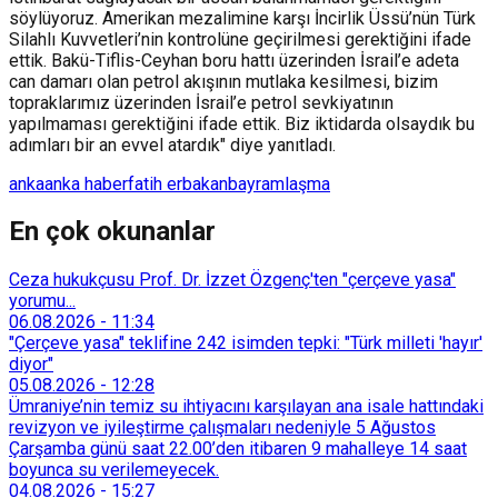
söylüyoruz. Amerikan mezalimine karşı İncirlik Üssü’nün Türk
Silahlı Kuvvetleri’nin kontrolüne geçirilmesi gerektiğini ifade
ettik. Bakü-Tiflis-Ceyhan boru hattı üzerinden İsrail’e adeta
can damarı olan petrol akışının mutlaka kesilmesi, bizim
topraklarımız üzerinden İsrail’e petrol sevkiyatının
yapılmaması gerektiğini ifade ettik. Biz iktidarda olsaydık bu
adımları bir an evvel atardık" diye yanıtladı.
anka
anka haber
fatih erbakan
bayramlaşma
En çok okunanlar
Ceza hukukçusu Prof. Dr. İzzet Özgenç'ten "çerçeve yasa"
yorumu...
06.08.2026
-
11:34
"Çerçeve yasa" teklifine 242 isimden tepki: "Türk milleti 'hayır'
diyor"
05.08.2026
-
12:28
Ümraniye’nin temiz su ihtiyacını karşılayan ana isale hattındaki
revizyon ve iyileştirme çalışmaları nedeniyle 5 Ağustos
Çarşamba günü saat 22.00’den itibaren 9 mahalleye 14 saat
boyunca su verilemeyecek.
04.08.2026
-
15:27