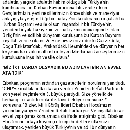
adaletin, yargıda adaletin hâkim olduğu bir Türkiye’nin
kurulmasına bu Kurban Bayramı inşallah vesile olsun.
Gençlerimizin, yeni nesillerimizin önce ahlak ve maneviyat
anlayışıyla yetiştirildiği bir Türkiye’nin kurulmasına inşallah bu
Kurban Bayramı vesile olsun. Yaşanabilir bir Türkiye’nin,
yeniden büyük Türkiye’nin ve Türkiye’nin öncülüğünde İslam
Birliği’nin ve adil bir dünyanın kuruluşuna bu Kurban Bayramı
inşallah vesile olsun. Ve yine niyazımız odur ki Gazze’deki,
Doğu Türkistan’daki, Arakan’daki, Keşmir’deki ve dünyanın her
köşesindeki zulüm altında inleyen Müslüman kardeşlerimizin
kurtuluşuna inşallah vesile olsun."
"BİZ İKTİDARDA OLSAYDIK BU ADIMLARI BİR AN EVVEL
ATARDIK"
Erbakan, programın ardından gazetecilerin sorularını yanıtladı.
"CHP'ye mutlak butlan kararı verildi, Yeniden Refah Partisi de
son yerel seçimlerde 3. büyük partiydi. Size yönelik de
herhangi bir antidemokratik tavır bekliyor musunuz?"
sorusuna, "Bizler, Milli Görüş lideri Erbakan Hoca'mızın
yolundan yürüyen Yeniden Refah Partisi’yiz. Ve inşallah biraz
evvel yaptığımız konuşmada da ifade ettiğimiz gibi, Erbakan
Hoca'mızın ortaya koymuş olduğu hedeflere ülkemizi
ulaştırmak, yeniden büyük Türkiye’nin ve adil bir dünyanın