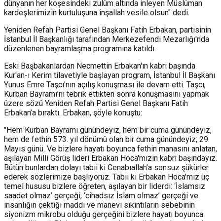
dünyanın her köşesindeki zulüm altında inleyen Müslüman
kardeşlerimizin kurtuluşuna inşallah vesile olsun" dedi.
Yeniden Refah Partisi Genel Başkanı Fatih Erbakan, partisinin
İstanbul İl Başkanlığı tarafından Merkezefendi Mezarlığı'nda
düzenlenen bayramlaşma programına katıldı.
Eski Başbakanlardan Necmettin Erbakan'ın kabri başında
Kur'an-ı Kerim tilavetiyle başlayan program, İstanbul İl Başkanı
Yunus Emre Taşcı'nın açılış konuşması ile devam etti. Taşcı,
Kurban Bayramı’nı tebrik ettikten sonra konuşmasını yapmak
üzere sözü Yeniden Refah Partisi Genel Başkanı Fatih
Erbakan’a bıraktı. Erbakan, şöyle konuştu:
"Hem Kurban Bayramı günündeyiz, hem bir cuma günündeyiz,
hem de fethin 573. yıl dönümü olan bir cuma günündeyiz; 29
Mayıs günü. Ve bizlere hayatı boyunca fethin manasını anlatan,
aşılayan Milli Görüş lideri Erbakan Hoca'mızın kabri başındayız.
Bütün bunlardan dolayı tabii ki Cenabıallah’a sonsuz şükürler
ederek sözlerimize başlıyoruz. Tabii ki Erbakan Hoca'mız üç
temel hususu bizlere öğreten, aşılayan bir liderdi: ‘İslamsız
saadet olmaz’ gerçeği, ‘cihadsız İslam olmaz’ gerçeği ve
insanlığın çektiği maddi ve manevi sıkıntıların sebebinin
siyonizm mikrobu olduğu gerçeğini bizlere hayatı boyunca