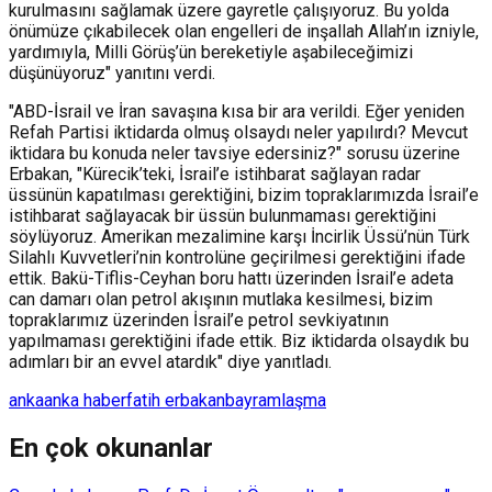
kurulmasını sağlamak üzere gayretle çalışıyoruz. Bu yolda
önümüze çıkabilecek olan engelleri de inşallah Allah’ın izniyle,
yardımıyla, Milli Görüş’ün bereketiyle aşabileceğimizi
düşünüyoruz" yanıtını verdi.
"ABD-İsrail ve İran savaşına kısa bir ara verildi. Eğer yeniden
Refah Partisi iktidarda olmuş olsaydı neler yapılırdı? Mevcut
iktidara bu konuda neler tavsiye edersiniz?" sorusu üzerine
Erbakan, "Kürecik’teki, İsrail’e istihbarat sağlayan radar
üssünün kapatılması gerektiğini, bizim topraklarımızda İsrail’e
istihbarat sağlayacak bir üssün bulunmaması gerektiğini
söylüyoruz. Amerikan mezalimine karşı İncirlik Üssü’nün Türk
Silahlı Kuvvetleri’nin kontrolüne geçirilmesi gerektiğini ifade
ettik. Bakü-Tiflis-Ceyhan boru hattı üzerinden İsrail’e adeta
can damarı olan petrol akışının mutlaka kesilmesi, bizim
topraklarımız üzerinden İsrail’e petrol sevkiyatının
yapılmaması gerektiğini ifade ettik. Biz iktidarda olsaydık bu
adımları bir an evvel atardık" diye yanıtladı.
anka
anka haber
fatih erbakan
bayramlaşma
En çok okunanlar