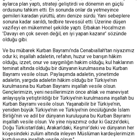
aylarca plan yaptı, strateji geliştirdi ve dönemin en güçlü
ordusunu tahkim etti. En sonunda onlar da yetmeyince
gemileri karadan yürüttü, atını denize sürdü. Yani sebeplere
sonuna kadar sarıldı, tedbire tevessül etti. Üzerine düşen
vazifeyi en mükemmel şekilde yaptı. Erbakan Hoca'mızın
'Davayı en çok seven değil, en iyi yapan kazanır' sözünde
olduğu gibi.
Ve bu mübarek Kurban Bayramı’nda Cenabıallah’tan niyazımız
odur ki; inşallah adaletin, refahın, huzur ve barışın hâkim
olduğu, izzet, onur ve saygınlığın hakim olduğu, kul haklarının
teminat altında olduğu bir dünyanın kurulmasına bu Kurban
Bayramı vesile olsun. Paylaşımda adaletin, yönetimde
adaletin, yargıda adaletin hâkim olduğu bir Türkiye’nin
kurulmasına bu Kurban Bayramı inşallah vesile olsun.
Gençlerimizin, yeni nesillerimizin önce ahlak ve maneviyat
anlayışıyla yetiştirildiği bir Türkiye’nin kurulmasına inşallah bu
Kurban Bayramı vesile olsun. Yaşanabilir bir Türkiye’nin,
yeniden büyük Türkiye’nin ve Türkiye’nin öncülüğünde İslam
Birliği’nin ve adil bir dünyanın kuruluşuna bu Kurban Bayramı
inşallah vesile olsun. Ve yine niyazımız odur ki Gazze’deki,
Doğu Türkistan’daki, Arakan’daki, Keşmir’deki ve dünyanın her
köşesindeki zulüm altında inleyen Müslüman kardeşlerimizin
kurtuluşuna inşallah vesile olsun."