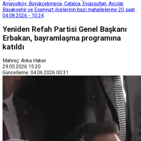
Arnavutköy, Büyükçekmece, Çatalca, Eyüpsultan, Avcılar,
Başakşehir ve Esenyurt ilçelerinin bazı mahallelerine 20 saat
süreyle su verilemeyecek.
04.08.2026
-
10:24
Yeniden Refah Partisi Genel Başkanı
Erbakan, bayramlaşma programına
katıldı
Mahreç: Anka Haber
29.05.2026
15:20
Güncelleme
:
04.06.2026
00:31