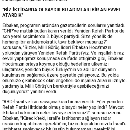
"BİZ İKTİDARDA OLSAYDIK BU ADIMLARI BİR AN EVVEL
ATARDIK"
Erbakan, programın ardından gazetecilerin sorularını yanıtladı.
"CHP'ye mutlak butlan kararı verildi, Yeniden Refah Partisi de
son yerel seçimlerde 3. büyük partiydi. Size yönelik de
herhangi bir antidemokratik tavır bekliyor musunuz?"
sorusuna, "Bizler, Milli Görüş lideri Erbakan Hoca'mızın
yolundan yürüyen Yeniden Refah Partisi’yiz. Ve inşallah biraz
evvel yaptığımız konuşmada da ifade ettiğimiz gibi, Erbakan
Hoca'mızın ortaya koymuş olduğu hedeflere ülkemizi
ulaştırmak, yeniden büyük Türkiye’nin ve adil bir dünyanın
kurulmasını sağlamak üzere gayretle çalışıyoruz. Bu yolda
önümüze çıkabilecek olan engelleri de inşallah Allah’ın izniyle,
yardımıyla, Milli Görüş’ün bereketiyle aşabileceğimizi
düşünüyoruz" yanıtını verdi.
"ABD-İsrail ve İran savaşına kısa bir ara verildi. Eğer yeniden
Refah Partisi iktidarda olmuş olsaydı neler yapılırdı? Mevcut
iktidara bu konuda neler tavsiye edersiniz?" sorusu üzerine
Erbakan, "Kürecik’teki, İsrail’e istihbarat sağlayan radar
üssünün kapatılması gerektiğini, bizim topraklarımızda İsrail’e
istihbarat sağlayacak bir üssün bulunmaması gerektiğini