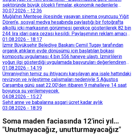
sektöründe büyük ölçekli firmalar, ekonomik nedenlerle
İstanbul’dan devlet destekli teşvik bölgelerine veya
30.07.2026
-
12:36
Trakya’daki OSB’lere taşınmaya başladı. İstanbul içindeki
Muğla'nın Menteşe ilçesinde yaşayan sinema oyuncusu Yiğit
küçük ölçekli üretim merkezleri de Tarihi Yarımada’dan
Dören'e, sosyal medya hesabında paylaştığı bir fotoğrafta
Sultançiftliği, Esenyurt, Arnavutköy ve Güneşli gibi çevre
alkollü içki markasının görünmesi gerekçe gösterilerek 82 bin
ilçelere yöneldi.
244 lira idari para cezası kesildi. Paylaşımının reklam amacı
taşımadığını savunan Dören, cezanın iptali için yargıya
01.08.2026
-
18:17
başvurdu.
İzmir Büyükşehir Belediye Başkanı Cemil Tugay tarafından
organik atıkların evde dönüşümü için başlatılan bokaşi
kompostu uygulaması 4 bin 556 haneye ulaştı. İzmirlilerin
yoğun ilgi gösterdiği uygulamada başvuruları değerlendiren
Tarımsal Hizmetler Dairesi Başkanlığı, farklı ilçelerde toplam
01.08.2026
-
14:19
128 bokaşi kompost eğitimi düzenleyerek İzmirlileri
Ümraniye’nin temiz su ihtiyacını karşılayan ana isale hattındaki
sürdürülebilir atık yönetimi sistemine dahil etti.
revizyon ve iyileştirme çalışmaları nedeniyle 5 Ağustos
Çarşamba günü saat 22.00’den itibaren 9 mahalleye 14 saat
boyunca su verilemeyecek.
04.08.2026
-
15:27
Şehit anne ve babalarına asgari ücret kadar aylık
03.08.2026
-
18:39
Soma maden faciasında 12'inci yıl...
"Unutmayacağız, unutturmayacağız"