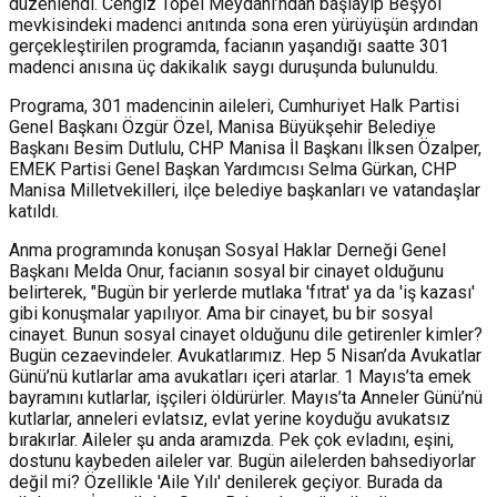
düzenlendi. Cengiz Topel Meydanı’ndan başlayıp Beşyol
mevkisindeki madenci anıtında sona eren yürüyüşün ardından
gerçekleştirilen programda, facianın yaşandığı saatte 301
madenci anısına üç dakikalık saygı duruşunda bulunuldu.
Programa, 301 madencinin aileleri, Cumhuriyet Halk Partisi
Genel Başkanı Özgür Özel, Manisa Büyükşehir Belediye
Başkanı Besim Dutlulu, CHP Manisa İl Başkanı İlksen Özalper,
EMEK Partisi Genel Başkan Yardımcısı Selma Gürkan, CHP
Manisa Milletvekilleri, ilçe belediye başkanları ve vatandaşlar
katıldı.
Anma programında konuşan Sosyal Haklar Derneği Genel
Başkanı Melda Onur, facianın sosyal bir cinayet olduğunu
belirterek, "Bugün bir yerlerde mutlaka 'fıtrat' ya da 'iş kazası'
gibi konuşmalar yapılıyor. Ama bir cinayet, bu bir sosyal
cinayet. Bunun sosyal cinayet olduğunu dile getirenler kimler?
Bugün cezaevindeler. Avukatlarımız. Hep 5 Nisan’da Avukatlar
Günü’nü kutlarlar ama avukatları içeri atarlar. 1 Mayıs’ta emek
bayramını kutlarlar, işçileri öldürürler. Mayıs’ta Anneler Günü’nü
kutlarlar, anneleri evlatsız, evlat yerine koyduğu avukatsız
bırakırlar. Aileler şu anda aramızda. Pek çok evladını, eşini,
dostunu kaybeden aileler var. Bugün ailelerden bahsediyorlar
değil mi? Özellikle 'Aile Yılı' denilerek geçiyor. Burada da