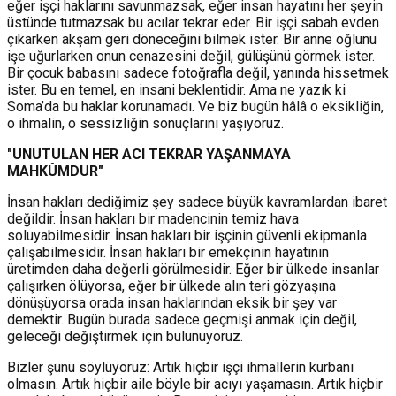
eğer işçi haklarını savunmazsak, eğer insan hayatını her şeyin
üstünde tutmazsak bu acılar tekrar eder. Bir işçi sabah evden
çıkarken akşam geri döneceğini bilmek ister. Bir anne oğlunu
işe uğurlarken onun cenazesini değil, gülüşünü görmek ister.
Bir çocuk babasını sadece fotoğrafla değil, yanında hissetmek
ister. Bu en temel, en insani beklentidir. Ama ne yazık ki
Soma’da bu haklar korunamadı. Ve biz bugün hâlâ o eksikliğin,
o ihmalin, o sessizliğin sonuçlarını yaşıyoruz.
"UNUTULAN HER ACI TEKRAR YAŞANMAYA
MAHKÛMDUR"
İnsan hakları dediğimiz şey sadece büyük kavramlardan ibaret
değildir. İnsan hakları bir madencinin temiz hava
soluyabilmesidir. İnsan hakları bir işçinin güvenli ekipmanla
çalışabilmesidir. İnsan hakları bir emekçinin hayatının
üretimden daha değerli görülmesidir. Eğer bir ülkede insanlar
çalışırken ölüyorsa, eğer bir ülkede alın teri gözyaşına
dönüşüyorsa orada insan haklarından eksik bir şey var
demektir. Bugün burada sadece geçmişi anmak için değil,
geleceği değiştirmek için bulunuyoruz.
Bizler şunu söylüyoruz: Artık hiçbir işçi ihmallerin kurbanı
olmasın. Artık hiçbir aile böyle bir acıyı yaşamasın. Artık hiçbir