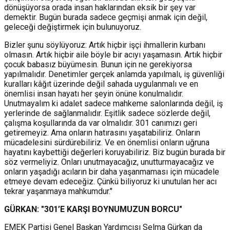
dönüşüyorsa orada insan haklarından eksik bir şey var
demektir. Bugün burada sadece geçmişi anmak için değil,
geleceği değiştirmek için bulunuyoruz.
Bizler şunu söylüyoruz: Artık hiçbir işçi ihmallerin kurbanı
olmasın. Artık hiçbir aile böyle bir acıyı yaşamasın. Artık hiçbir
çocuk babasız büyümesin. Bunun için ne gerekiyorsa
yapılmalıdır. Denetimler gerçek anlamda yapılmalı, iş güvenliği
kuralları kâğıt üzerinde değil sahada uygulanmalı ve en
önemlisi insan hayatı her şeyin önüne konulmalıdır.
Unutmayalım ki adalet sadece mahkeme salonlarında değil, iş
yerlerinde de sağlanmalıdır. Eşitlik sadece sözlerde değil,
çalışma koşullarında da var olmalıdır. 301 canımızı geri
getiremeyiz. Ama onların hatırasını yaşatabiliriz. Onların
mücadelesini sürdürebiliriz. Ve en önemlisi onların uğruna
hayatını kaybettiği değerleri koruyabiliriz. Biz bugün burada bir
söz vermeliyiz. Onları unutmayacağız, unutturmayacağız ve
onların yaşadığı acıların bir daha yaşanmaması için mücadele
etmeye devam edeceğiz. Çünkü biliyoruz ki unutulan her acı
tekrar yaşanmaya mahkumdur."
GÜRKAN: "301’E KARŞI BOYNUMUZUN BORCU"
EMEK Partisi Genel Başkan Yardımcısı Selma Gürkan da