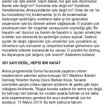
aileler var. İşte aileler. Sayın Bakan, her gün aile diyorsunuz.
Bunlar aile değil mi? Somalılar aile değil mi? İliçtekiler,
Hendektekiler, Amasya’dakiler aile değil mi? Onlar da var. Ve
bu mücadeleyi hiç bırakmadılar. İyi ki de bırakmadılar.
Geleceğin aydınlığını, evlatların daha iyi bir gelecekte
yaşamasını işte bu direnen aileler sağlayacak. O yüzden çok
umutluyum ben. Bir özgürlük savaşçısının söylediği gibi 'Bir
hayalim var' diyoruz ya, benim de hayalim o. İşçiler, emekçiler
evlatları için direnerek bu aydınlığın yolunu açacak. Sadece
işçiler de değil; öğrenciler için, emekliler için, çocukların aç
ölmemesi için, kimsenin iş cinayetine kurban gitmemesi için
mücadele edenler kazanacak bu savaşı. O yüzden bu direniş,
bu dayanışma çok değerli, çok önemli" ifadelerini kullandı.
301 SAYI DEĞİL, HEPSİ BİR HAYAT
Anma programında Soma faciasında yaşamını yitiren
madencilerin yakınları adına konuşan 301 Madenci Aileleri
Derneği Yönetim Kurulu Üyesi Berkan Köse, facianın
üzerinden geçen yıllara rağmen acılarının ilk günkü gibi taze
olduğunu belirterek, "Bugün burada sadece bir anma için değil,
bir hafızayı diri tutmak, bir vicdanı ayakta tutmak ve bir daha
asla yaşanmaması gereken bir acıyı unutmamak için bir
aradayız. 13 Mayıs 2014. Bu tarih yalnızca takvim