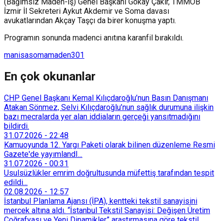
(Bağımsız Maden-İş) Genel Başkanı Gökay Çakır, TMMOB
İzmir İl Sekreteri Aykut Akdemir ve Soma davası
avukatlarından Akçay Taşçı da birer konuşma yaptı.
Programın sonunda madenci anıtına karanfil bırakıldı.
manisa
soma
maden
301
En çok okunanlar
CHP Genel Başkanı Kemal Kılıçdaroğlu’nun Basın Danışmanı
Atakan Sönmez, Selvi Kılıçdaroğlu’nun sağlık durumuna ilişkin
bazı mecralarda yer alan iddiaların gerçeği yansıtmadığını
bildirdi.
31.07.2026
-
22:48
Kamuoyunda 12. Yargı Paketi olarak bilinen düzenleme Resmi
Gazete'de yayımlandI...
31.07.2026
-
00:31
Usulsüzlükler emrim doğrultusunda müfettiş tarafından tespit
edildi...
02.08.2026
-
12:57
İstanbul Planlama Ajansı (İPA), kentteki tekstil sanayisini
mercek altına aldı. “İstanbul Tekstil Sanayisi: Değişen Üretim
Coğrafyası ve Yeni Dinamikler” araştırmasına göre tekstil