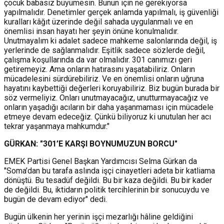
çocuk babasız büyümesin. Bunun için ne gerekiyorsa
yapılmalıdır. Denetimler gerçek anlamda yapılmalı, iş güvenliği
kuralları kâğıt üzerinde değil sahada uygulanmalı ve en
önemlisi insan hayatı her şeyin önüne konulmalıdır.
Unutmayalım ki adalet sadece mahkeme salonlarında değil, iş
yerlerinde de sağlanmalıdır. Eşitlik sadece sözlerde değil,
çalışma koşullarında da var olmalıdır. 301 canımızı geri
getiremeyiz. Ama onların hatırasını yaşatabiliriz. Onların
mücadelesini sürdürebiliriz. Ve en önemlisi onların uğruna
hayatını kaybettiği değerleri koruyabiliriz. Biz bugün burada bir
söz vermeliyiz. Onları unutmayacağız, unutturmayacağız ve
onların yaşadığı acıların bir daha yaşanmaması için mücadele
etmeye devam edeceğiz. Çünkü biliyoruz ki unutulan her acı
tekrar yaşanmaya mahkumdur."
GÜRKAN: "301’E KARŞI BOYNUMUZUN BORCU"
EMEK Partisi Genel Başkan Yardımcısı Selma Gürkan da
"Soma’dan bu tarafa aslında işçi cinayetleri adeta bir katliama
dönüştü. Bu tesadüf değildi. Bu bir kaza değildi. Bu bir kader
de değildi. Bu, iktidarın politik tercihlerinin bir sonucuydu ve
bugün de devam ediyor" dedi.
Bugün ülkenin her yerinin işçi mezarlığı hâline geldiğini