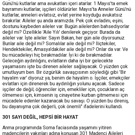
Günü’nü kutlarlar ama avukatları içeri atarlar. 1 Mayıs’ta emek
bayramını kutlarlar, işçileri öldürürler. Mayıs’ta Anneler Günü’nü
kutlarlar, anneleri evlatsız, evlat yerine koyduğu avukatsız
bırakırlar. Aileler şu anda aramızda. Pek çok evladını, eşini,
dostunu kaybeden aileler var. Bugün ailelerden bahsediyorlar
değil mi? Özellikle 'Aile Yılı' denilerek geçiyor. Burada da
aileler var. İşte aileler. Sayın Bakan, her gün aile diyorsunuz.
Bunlar aile değil mi? Somalılar aile değil mi? İliçtekiler,
Hendektekiler, Amasya’dakiler aile değil mi? Onlar da var. Ve
bu mücadeleyi hiç bırakmadılar. İyi ki de bırakmadılar.
Geleceğin aydınlığını, evlatların daha iyi bir gelecekte
yaşamasını işte bu direnen aileler sağlayacak. O yüzden çok
umutluyum ben. Bir özgürlük savaşçısının söylediği gibi 'Bir
hayalim var' diyoruz ya, benim de hayalim o. İşçiler, emekçiler
evlatları için direnerek bu aydınlığın yolunu açacak. Sadece
işçiler de değil; öğrenciler için, emekliler için, çocukların aç
ölmemesi için, kimsenin iş cinayetine kurban gitmemesi için
mücadele edenler kazanacak bu savaşı. O yüzden bu direniş,
bu dayanışma çok değerli, çok önemli" ifadelerini kullandı.
301 SAYI DEĞİL, HEPSİ BİR HAYAT
Anma programında Soma faciasında yaşamını yitiren
madencilerin yakınları adına konuşan 301 Madenci Aileleri