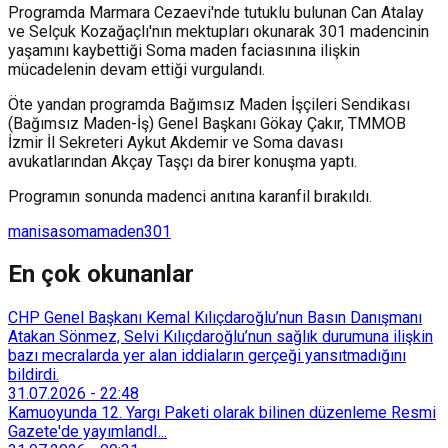
Programda Marmara Cezaevi'nde tutuklu bulunan Can Atalay
ve Selçuk Kozağaçlı'nın mektupları okunarak 301 madencinin
yaşamını kaybettiği Soma maden faciasınına ilişkin
mücadelenin devam ettiği vurgulandı.
Öte yandan programda Bağımsız Maden İşçileri Sendikası
(Bağımsız Maden-İş) Genel Başkanı Gökay Çakır, TMMOB
İzmir İl Sekreteri Aykut Akdemir ve Soma davası
avukatlarından Akçay Taşçı da birer konuşma yaptı.
Programın sonunda madenci anıtına karanfil bırakıldı.
manisa
soma
maden
301
En çok okunanlar
CHP Genel Başkanı Kemal Kılıçdaroğlu’nun Basın Danışmanı
Atakan Sönmez, Selvi Kılıçdaroğlu’nun sağlık durumuna ilişkin
bazı mecralarda yer alan iddiaların gerçeği yansıtmadığını
bildirdi.
31.07.2026
-
22:48
Kamuoyunda 12. Yargı Paketi olarak bilinen düzenleme Resmi
Gazete'de yayımlandI...