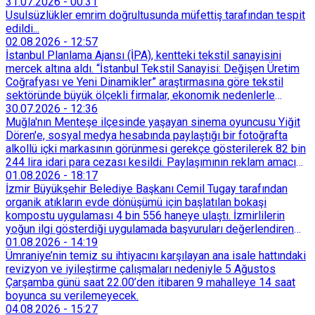
31.07.2026
-
00:31
Usulsüzlükler emrim doğrultusunda müfettiş tarafından tespit
edildi...
02.08.2026
-
12:57
İstanbul Planlama Ajansı (İPA), kentteki tekstil sanayisini
mercek altına aldı. “İstanbul Tekstil Sanayisi: Değişen Üretim
Coğrafyası ve Yeni Dinamikler” araştırmasına göre tekstil
sektöründe büyük ölçekli firmalar, ekonomik nedenlerle
İstanbul’dan devlet destekli teşvik bölgelerine veya
30.07.2026
-
12:36
Trakya’daki OSB’lere taşınmaya başladı. İstanbul içindeki
Muğla'nın Menteşe ilçesinde yaşayan sinema oyuncusu Yiğit
küçük ölçekli üretim merkezleri de Tarihi Yarımada’dan
Dören'e, sosyal medya hesabında paylaştığı bir fotoğrafta
Sultançiftliği, Esenyurt, Arnavutköy ve Güneşli gibi çevre
alkollü içki markasının görünmesi gerekçe gösterilerek 82 bin
ilçelere yöneldi.
244 lira idari para cezası kesildi. Paylaşımının reklam amacı
taşımadığını savunan Dören, cezanın iptali için yargıya
01.08.2026
-
18:17
başvurdu.
İzmir Büyükşehir Belediye Başkanı Cemil Tugay tarafından
organik atıkların evde dönüşümü için başlatılan bokaşi
kompostu uygulaması 4 bin 556 haneye ulaştı. İzmirlilerin
yoğun ilgi gösterdiği uygulamada başvuruları değerlendiren
Tarımsal Hizmetler Dairesi Başkanlığı, farklı ilçelerde toplam
01.08.2026
-
14:19
128 bokaşi kompost eğitimi düzenleyerek İzmirlileri
Ümraniye’nin temiz su ihtiyacını karşılayan ana isale hattındaki
sürdürülebilir atık yönetimi sistemine dahil etti.
revizyon ve iyileştirme çalışmaları nedeniyle 5 Ağustos
Çarşamba günü saat 22.00’den itibaren 9 mahalleye 14 saat
boyunca su verilemeyecek.
04.08.2026
-
15:27