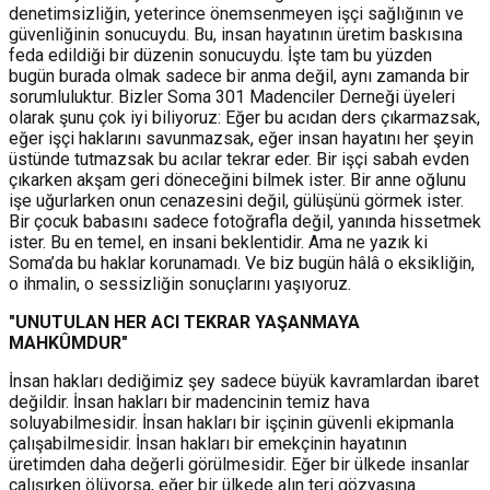
denetimsizliğin, yeterince önemsenmeyen işçi sağlığının ve
güvenliğinin sonucuydu. Bu, insan hayatının üretim baskısına
feda edildiği bir düzenin sonucuydu. İşte tam bu yüzden
bugün burada olmak sadece bir anma değil, aynı zamanda bir
sorumluluktur. Bizler Soma 301 Madenciler Derneği üyeleri
olarak şunu çok iyi biliyoruz: Eğer bu acıdan ders çıkarmazsak,
eğer işçi haklarını savunmazsak, eğer insan hayatını her şeyin
üstünde tutmazsak bu acılar tekrar eder. Bir işçi sabah evden
çıkarken akşam geri döneceğini bilmek ister. Bir anne oğlunu
işe uğurlarken onun cenazesini değil, gülüşünü görmek ister.
Bir çocuk babasını sadece fotoğrafla değil, yanında hissetmek
ister. Bu en temel, en insani beklentidir. Ama ne yazık ki
Soma’da bu haklar korunamadı. Ve biz bugün hâlâ o eksikliğin,
o ihmalin, o sessizliğin sonuçlarını yaşıyoruz.
"UNUTULAN HER ACI TEKRAR YAŞANMAYA
MAHKÛMDUR"
İnsan hakları dediğimiz şey sadece büyük kavramlardan ibaret
değildir. İnsan hakları bir madencinin temiz hava
soluyabilmesidir. İnsan hakları bir işçinin güvenli ekipmanla
çalışabilmesidir. İnsan hakları bir emekçinin hayatının
üretimden daha değerli görülmesidir. Eğer bir ülkede insanlar
çalışırken ölüyorsa, eğer bir ülkede alın teri gözyaşına