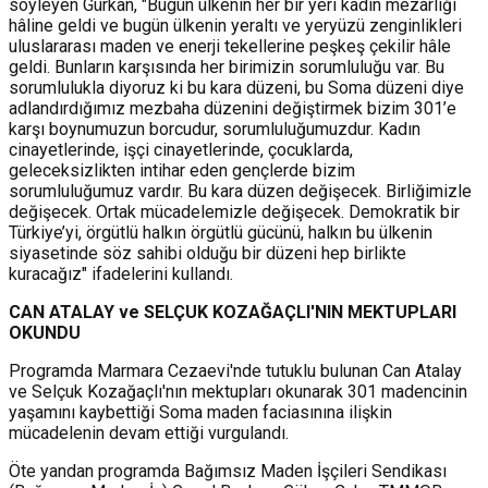
söyleyen Gürkan, "Bugün ülkenin her bir yeri kadın mezarlığı
hâline geldi ve bugün ülkenin yeraltı ve yeryüzü zenginlikleri
uluslararası maden ve enerji tekellerine peşkeş çekilir hâle
geldi. Bunların karşısında her birimizin sorumluluğu var. Bu
sorumlulukla diyoruz ki bu kara düzeni, bu Soma düzeni diye
adlandırdığımız mezbaha düzenini değiştirmek bizim 301’e
karşı boynumuzun borcudur, sorumluluğumuzdur. Kadın
cinayetlerinde, işçi cinayetlerinde, çocuklarda,
geleceksizlikten intihar eden gençlerde bizim
sorumluluğumuz vardır. Bu kara düzen değişecek. Birliğimizle
değişecek. Ortak mücadelemizle değişecek. Demokratik bir
Türkiye’yi, örgütlü halkın örgütlü gücünü, halkın bu ülkenin
siyasetinde söz sahibi olduğu bir düzeni hep birlikte
kuracağız" ifadelerini kullandı.
CAN ATALAY ve SELÇUK KOZAĞAÇLI'NIN MEKTUPLARI
OKUNDU
Programda Marmara Cezaevi'nde tutuklu bulunan Can Atalay
ve Selçuk Kozağaçlı'nın mektupları okunarak 301 madencinin
yaşamını kaybettiği Soma maden faciasınına ilişkin
mücadelenin devam ettiği vurgulandı.
Öte yandan programda Bağımsız Maden İşçileri Sendikası