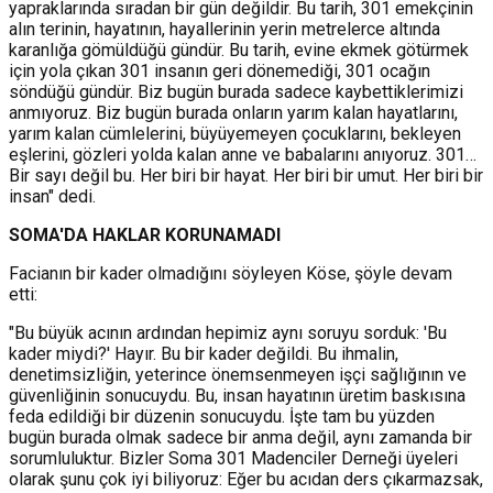
yapraklarında sıradan bir gün değildir. Bu tarih, 301 emekçinin
alın terinin, hayatının, hayallerinin yerin metrelerce altında
karanlığa gömüldüğü gündür. Bu tarih, evine ekmek götürmek
için yola çıkan 301 insanın geri dönemediği, 301 ocağın
söndüğü gündür. Biz bugün burada sadece kaybettiklerimizi
anmıyoruz. Biz bugün burada onların yarım kalan hayatlarını,
yarım kalan cümlelerini, büyüyemeyen çocuklarını, bekleyen
eşlerini, gözleri yolda kalan anne ve babalarını anıyoruz. 301…
Bir sayı değil bu. Her biri bir hayat. Her biri bir umut. Her biri bir
insan" dedi.
SOMA'DA HAKLAR KORUNAMADI
Facianın bir kader olmadığını söyleyen Köse, şöyle devam
etti:
"Bu büyük acının ardından hepimiz aynı soruyu sorduk: 'Bu
kader miydi?' Hayır. Bu bir kader değildi. Bu ihmalin,
denetimsizliğin, yeterince önemsenmeyen işçi sağlığının ve
güvenliğinin sonucuydu. Bu, insan hayatının üretim baskısına
feda edildiği bir düzenin sonucuydu. İşte tam bu yüzden
bugün burada olmak sadece bir anma değil, aynı zamanda bir
sorumluluktur. Bizler Soma 301 Madenciler Derneği üyeleri
olarak şunu çok iyi biliyoruz: Eğer bu acıdan ders çıkarmazsak,