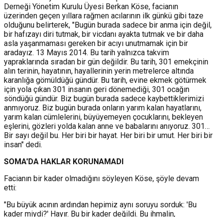
Derneği Yönetim Kurulu Üyesi Berkan Köse, facianın
üzerinden geçen yıllara rağmen acılarının ilk günkü gibi taze
olduğunu belirterek, "Bugün burada sadece bir anma için değil,
bir hafızayı diri tutmak, bir vicdanı ayakta tutmak ve bir daha
asla yaşanmaması gereken bir acıyı unutmamak için bir
aradayız. 13 Mayıs 2014. Bu tarih yalnızca takvim
yapraklarında sıradan bir gün değildir. Bu tarih, 301 emekçinin
alın terinin, hayatının, hayallerinin yerin metrelerce altında
karanlığa gömüldüğü gündür. Bu tarih, evine ekmek götürmek
için yola çıkan 301 insanın geri dönemediği, 301 ocağın
söndüğü gündür. Biz bugün burada sadece kaybettiklerimizi
anmıyoruz. Biz bugün burada onların yarım kalan hayatlarını,
yarım kalan cümlelerini, büyüyemeyen çocuklarını, bekleyen
eşlerini, gözleri yolda kalan anne ve babalarını anıyoruz. 301…
Bir sayı değil bu. Her biri bir hayat. Her biri bir umut. Her biri bir
insan" dedi.
SOMA'DA HAKLAR KORUNAMADI
Facianın bir kader olmadığını söyleyen Köse, şöyle devam
etti:
"Bu büyük acının ardından hepimiz aynı soruyu sorduk: 'Bu
kader miydi?' Hayır. Bu bir kader değildi. Bu ihmalin,