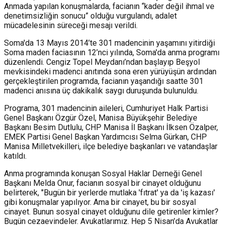
Anmada yapılan konuşmalarda, facianın “kader değil ihmal ve
denetimsizliğin sonucu” olduğu vurgulandı, adalet
mücadelesinin süreceği mesajı verildi.
Soma'da 13 Mayıs 2014’te 301 madencinin yaşamını yitirdiği
Soma maden faciasının 12’nci yılında, Soma'da anma programı
düzenlendi. Cengiz Topel Meydanı’ndan başlayıp Beşyol
mevkisindeki madenci anıtında sona eren yürüyüşün ardından
gerçekleştirilen programda, facianın yaşandığı saatte 301
madenci anısına üç dakikalık saygı duruşunda bulunuldu.
Programa, 301 madencinin aileleri, Cumhuriyet Halk Partisi
Genel Başkanı Özgür Özel, Manisa Büyükşehir Belediye
Başkanı Besim Dutlulu, CHP Manisa İl Başkanı İlksen Özalper,
EMEK Partisi Genel Başkan Yardımcısı Selma Gürkan, CHP
Manisa Milletvekilleri, ilçe belediye başkanları ve vatandaşlar
katıldı.
Anma programında konuşan Sosyal Haklar Derneği Genel
Başkanı Melda Onur, facianın sosyal bir cinayet olduğunu
belirterek, "Bugün bir yerlerde mutlaka 'fıtrat' ya da 'iş kazası'
gibi konuşmalar yapılıyor. Ama bir cinayet, bu bir sosyal
cinayet. Bunun sosyal cinayet olduğunu dile getirenler kimler?
Bugün cezaevindeler. Avukatlarımız. Hep 5 Nisan’da Avukatlar