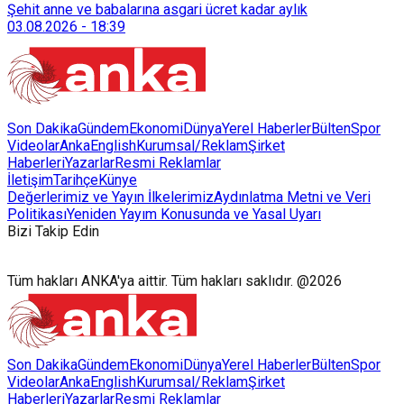
Şehit anne ve babalarına asgari ücret kadar aylık
03.08.2026
-
18:39
Son Dakika
Gündem
Ekonomi
Dünya
Yerel Haberler
Bülten
Spor
Videolar
AnkaEnglish
Kurumsal/Reklam
Şirket
Haberleri
Yazarlar
Resmi Reklamlar
İletişim
Tarihçe
Künye
Değerlerimiz ve Yayın İlkelerimiz
Aydınlatma Metni ve Veri
Politikası
Yeniden Yayım Konusunda ve Yasal Uyarı
Bizi Takip Edin
Tüm hakları ANKA'ya aittir. Tüm hakları saklıdır. @2026
Son Dakika
Gündem
Ekonomi
Dünya
Yerel Haberler
Bülten
Spor
Videolar
AnkaEnglish
Kurumsal/Reklam
Şirket
Haberleri
Yazarlar
Resmi Reklamlar