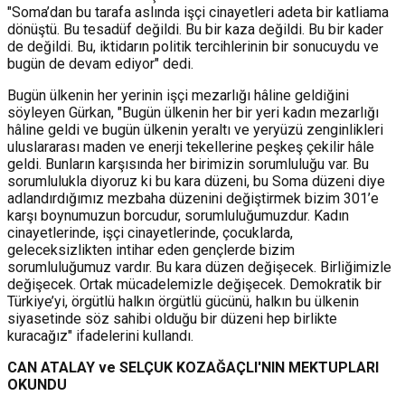
"Soma’dan bu tarafa aslında işçi cinayetleri adeta bir katliama
dönüştü. Bu tesadüf değildi. Bu bir kaza değildi. Bu bir kader
de değildi. Bu, iktidarın politik tercihlerinin bir sonucuydu ve
bugün de devam ediyor" dedi.
Bugün ülkenin her yerinin işçi mezarlığı hâline geldiğini
söyleyen Gürkan, "Bugün ülkenin her bir yeri kadın mezarlığı
hâline geldi ve bugün ülkenin yeraltı ve yeryüzü zenginlikleri
uluslararası maden ve enerji tekellerine peşkeş çekilir hâle
geldi. Bunların karşısında her birimizin sorumluluğu var. Bu
sorumlulukla diyoruz ki bu kara düzeni, bu Soma düzeni diye
adlandırdığımız mezbaha düzenini değiştirmek bizim 301’e
karşı boynumuzun borcudur, sorumluluğumuzdur. Kadın
cinayetlerinde, işçi cinayetlerinde, çocuklarda,
geleceksizlikten intihar eden gençlerde bizim
sorumluluğumuz vardır. Bu kara düzen değişecek. Birliğimizle
değişecek. Ortak mücadelemizle değişecek. Demokratik bir
Türkiye’yi, örgütlü halkın örgütlü gücünü, halkın bu ülkenin
siyasetinde söz sahibi olduğu bir düzeni hep birlikte
kuracağız" ifadelerini kullandı.
CAN ATALAY ve SELÇUK KOZAĞAÇLI'NIN MEKTUPLARI
OKUNDU