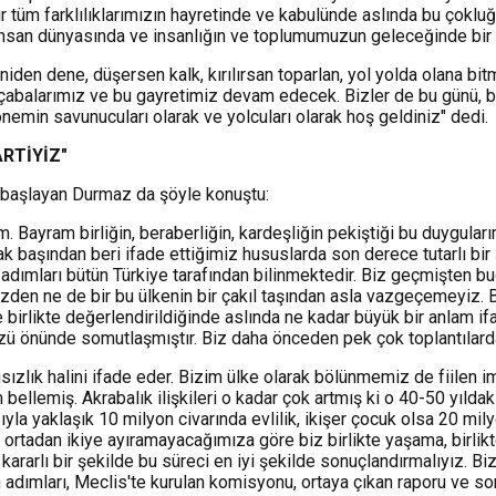
r tüm farklılıklarımızın hayretinde ve kabulünde aslında bu çokluğ
e insan dünyasında ve insanlığın ve toplumumuzun geleceğinde bir 
niden dene, düşersen kalk, kırılırsan toparlan, yol yolda olana bi
u çabalarımız ve bu gayretimiz devam edecek. Bizler de bu günü, 
emin savunucuları olarak ve yolcuları olarak hoş geldiniz" dedi.
RTİYİZ"
e başlayan Durmaz da şöyle konuştu:
 Bayram birliğin, beraberliğin, kardeşliğin pekiştiği bu duyguları
ak başından beri ifade ettiğimiz hususlarda son derece tutarlı bi
adımları bütün Türkiye tarafından bilinmektedir. Biz geçmişten b
den ne de bir bu ülkenin bir çakıl taşından asla vazgeçemeyiz. Bi
birlikte değerlendirildiğinde aslında ne kadar büyük bir anlam ifa
 önünde somutlaşmıştır. Biz daha önceden pek çok toplantılarda 
ansızlık halini ifade eder. Bizim ülke olarak bölünmemiz de fiilen
bellemiş. Akrabalık ilişkileri o kadar çok artmış ki o 40-50 yılda
ıyla yaklaşık 10 milyon civarında evlilik, ikişer çocuk olsa 20 mi
r ortadan ikiye ayıramayacağımıza göre biz birlikte yaşama, birlik
ararlı bir şekilde bu süreci en iyi şekilde sonuçlandırmalıyız. Bi
n adımları, Meclis'te kurulan komisyonu, ortaya çıkan raporu ve s