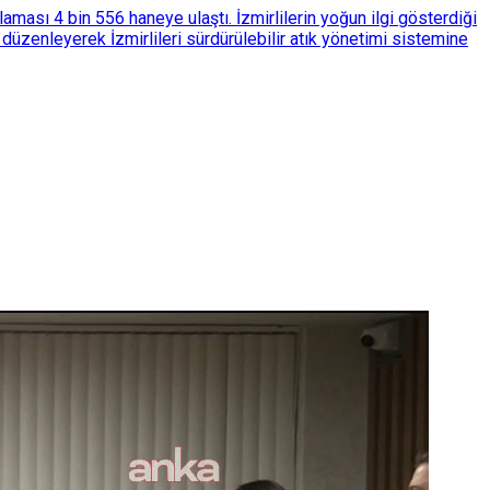
ası 4 bin 556 haneye ulaştı. İzmirlilerin yoğun ilgi gösterdiği
üzenleyerek İzmirlileri sürdürülebilir atık yönetimi sistemine