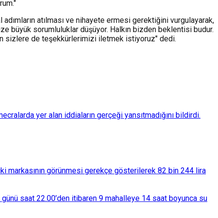
rum."
 adımların atılması ve nihayete ermesi gerektiğini vurgulayarak,
ze büyük sorumluluklar düşüyor. Halkın bizden beklentisi budur.
 sizlere de teşekkürlerimizi iletmek istiyoruz" dedi.
ralarda yer alan iddiaların gerçeği yansıtmadığını bildirdi.
çki markasının görünmesi gerekçe gösterilerek 82 bin 244 lira
ba günü saat 22.00’den itibaren 9 mahalleye 14 saat boyunca su