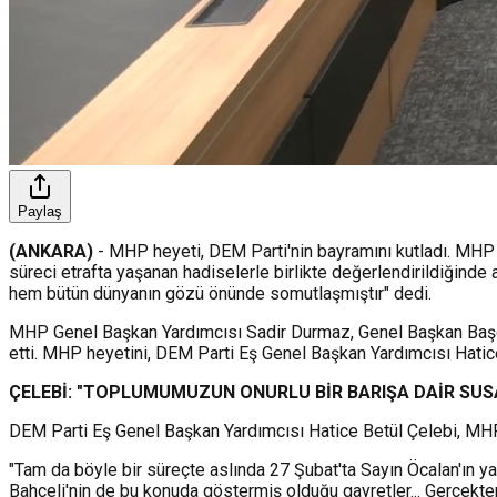
Paylaş
(ANKARA)
- MHP heyeti, DEM Parti'nin bayramını kutladı. MHP G
süreci etrafta yaşanan hadiselerle birlikte değerlendirildiğinde
hem bütün dünyanın gözü önünde somutlaşmıştır" dedi.
MHP Genel Başkan Yardımcısı Sadir Durmaz, Genel Başkan Başd
etti. MHP heyetini, DEM Parti Eş Genel Başkan Yardımcısı Hatice
ÇELEBİ: "TOPLUMUMUZUN ONURLU BİR BARIŞA DAİR SUSA
DEM Parti Eş Genel Başkan Yardımcısı Hatice Betül Çelebi, MHP'n
"Tam da böyle bir süreçte aslında 27 Şubat'ta Sayın Öcalan'ın
Bahçeli'nin de bu konuda göstermiş olduğu gayretler... Gerçekte