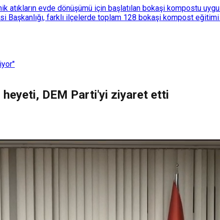
k atıkların evde dönüşümü için başlatılan bokaşi kompostu uygulam
 Başkanlığı, farklı ilçelerde toplam 128 bokaşi kompost eğitimi d
iyor"
heyeti, DEM Parti'yi ziyaret etti