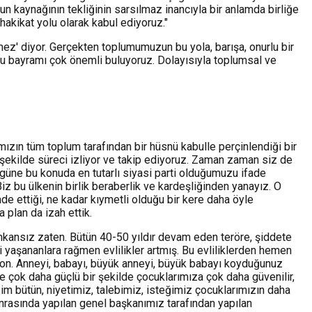
un kaynağının tekliğinin sarsılmaz inancıyla bir anlamda birliğe
hakikat yolu olarak kabul ediyoruz."
tmez' diyor. Gerçekten toplumumuzun bu yola, barışa, onurlu bir
bu bayramı çok önemli buluyoruz. Dolayısıyla toplumsal ve
mızın tüm toplum tarafından bir hüsnü kabulle perçinlendiği bir
r şekilde süreci izliyor ve takip ediyoruz. Zaman zaman siz de
ugüne bu konuda en tutarlı siyasi parti olduğumuzu ifade
z bu ülkenin birlik beraberlik ve kardeşliğinden yanayız. O
de ettiği, ne kadar kıymetli olduğu bir kere daha öyle
plan da izah ettik.
 imkansız zaten. Bütün 40-50 yıldır devam eden teröre, şiddete
ki yaşananlara rağmen evlilikler artmış. Bu evliliklerden hemen
lyon. Anneyi, babayı, büyük anneyi, büyük babayı koyduğunuz
te çok daha güçlü bir şekilde çocuklarımıza çok daha güvenilir,
zim bütün, niyetimiz, talebimiz, isteğimiz çocuklarımızın daha
onrasında yapılan genel başkanımız tarafından yapılan