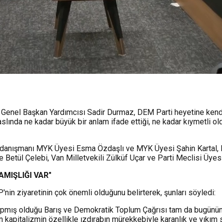
enel Başkan Yardımcısı Sadir Durmaz, DEM Parti heyetine kendiler
 aslında ne kadar büyük bir anlam ifade ettiği, ne kadar kıymetli
anışmanı MYK Üyesi Esma Özdaşlı ve MYK Üyesi Şahin Kartal, Ku
 Betül Çelebi, Van Milletvekili Zülküf Uçar ve Parti Meclisi Üyes
MIŞLIĞI VAR"
in ziyaretinin çok önemli olduğunu belirterek, şunları söyledi:
 yapmış olduğu Barış ve Demokratik Toplum Çağrısı tam da bugünü
n kapitalizmin özellikle ızdırabın mürekkebiyle karanlık ve yıkım 