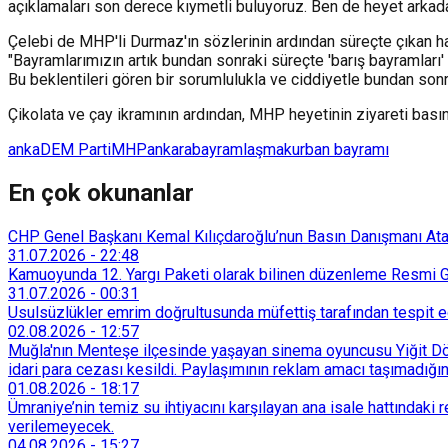
açıklamaları son derece kıymetli buluyoruz. Ben de heyet arkad
Çelebi de MHP'li Durmaz'ın sözlerinin ardından süreçte çıkan ha
"Bayramlarımızın artık bundan sonraki süreçte 'barış bayramlar
Bu beklentileri gören bir sorumlulukla ve ciddiyetle bundan son
Çikolata ve çay ikramının ardından, MHP heyetinin ziyareti basın
anka
DEM Parti
MHP
ankara
bayramlaşma
kurban bayramı
En çok okunanlar
CHP Genel Başkanı Kemal Kılıçdaroğlu’nun Basın Danışmanı Atakan
31.07.2026
-
22:48
Kamuoyunda 12. Yargı Paketi olarak bilinen düzenleme Resmi Ga
31.07.2026
-
00:31
Usulsüzlükler emrim doğrultusunda müfettiş tarafından tespit edi
02.08.2026
-
12:57
Muğla'nın Menteşe ilçesinde yaşayan sinema oyuncusu Yiğit Döre
idari para cezası kesildi. Paylaşımının reklam amacı taşımadığın
01.08.2026
-
18:17
Ümraniye’nin temiz su ihtiyacını karşılayan ana isale hattındak
verilemeyecek.
04.08.2026
-
15:27