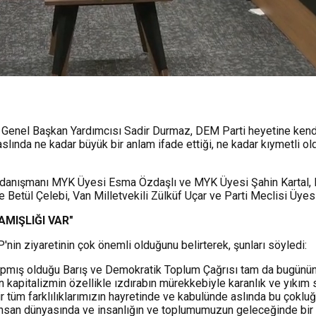
enel Başkan Yardımcısı Sadir Durmaz, DEM Parti heyetine kendiler
 aslında ne kadar büyük bir anlam ifade ettiği, ne kadar kıymetli
anışmanı MYK Üyesi Esma Özdaşlı ve MYK Üyesi Şahin Kartal, Ku
 Betül Çelebi, Van Milletvekili Zülküf Uçar ve Parti Meclisi Üyes
MIŞLIĞI VAR"
in ziyaretinin çok önemli olduğunu belirterek, şunları söyledi:
 yapmış olduğu Barış ve Demokratik Toplum Çağrısı tam da bugünü
n kapitalizmin özellikle ızdırabın mürekkebiyle karanlık ve yıkım 
r tüm farklılıklarımızın hayretinde ve kabulünde aslında bu çokluğ
e insan dünyasında ve insanlığın ve toplumumuzun geleceğinde bir 