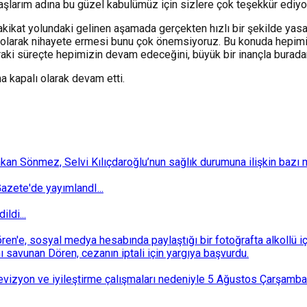
aşlarım adına bu güzel kabulümüz için sizlere çok teşekkür ediyo
kikat yolundaki gelinen aşamada gerçekten hızlı bir şekilde yasal
ı' olarak nihayete ermesi bunu çok önemsiyoruz. Bu konuda hepimi
raki süreçte hepimizin devam edeceğini, büyük bir inançla buradan
a kapalı olarak devam etti.
 Sönmez, Selvi Kılıçdaroğlu’nun sağlık durumuna ilişkin bazı mec
zete'de yayımlandI...
ldi...
n'e, sosyal medya hesabında paylaştığı bir fotoğrafta alkollü i
ı savunan Dören, cezanın iptali için yargıya başvurdu.
i revizyon ve iyileştirme çalışmaları nedeniyle 5 Ağustos Çarşam