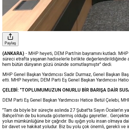
Paylaş
(ANKARA)
- MHP heyeti, DEM Parti'nin bayramını kutladı. MHP G
süreci etrafta yaşanan hadiselerle birlikte değerlendirildiğinde
hem bütün dünyanın gözü önünde somutlaşmıştır" dedi.
MHP Genel Başkan Yardımcısı Sadir Durmaz, Genel Başkan Başd
etti. MHP heyetini, DEM Parti Eş Genel Başkan Yardımcısı Hatice
ÇELEBİ: "TOPLUMUMUZUN ONURLU BİR BARIŞA DAİR SUSA
DEM Parti Eş Genel Başkan Yardımcısı Hatice Betül Çelebi, MHP'n
"Tam da böyle bir süreçte aslında 27 Şubat'ta Sayın Öcalan'ın
Bahçeli'nin de bu konuda göstermiş olduğu gayretler... Gerçekte
yolun mümkünlüğüne bir çağrıdır. Bu ışığın yolu insan olmaya dai
bir davet ve hakikat yoludur. Biz bu yolu çok önemli, gerekli v