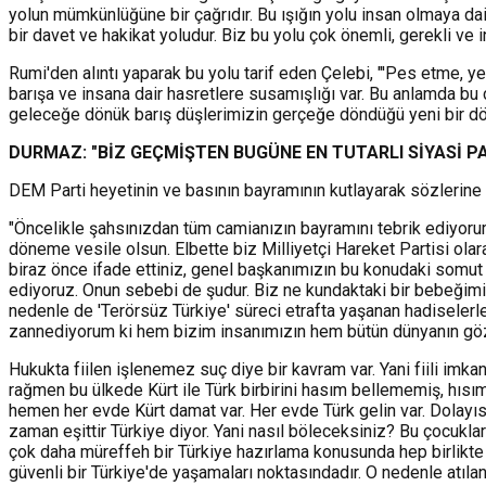
yolun mümkünlüğüne bir çağrıdır. Bu ışığın yolu insan olmaya dai
bir davet ve hakikat yoludur. Biz bu yolu çok önemli, gerekli v
Rumi'den alıntı yaparak bu yolu tarif eden Çelebi, "'Pes etme, ye
barışa ve insana dair hasretlere susamışlığı var. Bu anlamda b
geleceğe dönük barış düşlerimizin gerçeğe döndüğü yeni bir dön
DURMAZ: "BİZ GEÇMİŞTEN BUGÜNE EN TUTARLI SİYASİ PA
DEM Parti heyetinin ve basının bayramının kutlayarak sözlerin
"Öncelikle şahsınızdan tüm camianızın bayramını tebrik ediyorum.
döneme vesile olsun. Elbette biz Milliyetçi Hareket Partisi olar
biraz önce ifade ettiniz, genel başkanımızın bu konudaki somut 
ediyoruz. Onun sebebi de şudur. Biz ne kundaktaki bir bebeğimiz
nedenle de 'Terörsüz Türkiye' süreci etrafta yaşanan hadiselerle 
zannediyorum ki hem bizim insanımızın hem bütün dünyanın gözü
Hukukta fiilen işlenemez suç diye bir kavram var. Yani fiili imk
rağmen bu ülkede Kürt ile Türk birbirini hasım bellememiş, hısım 
hemen her evde Kürt damat var. Her evde Türk gelin var. Dolayıs
zaman eşittir Türkiye diyor. Yani nasıl böleceksiniz? Bu çocukla
çok daha müreffeh bir Türkiye hazırlama konusunda hep birlikte k
güvenli bir Türkiye'de yaşamaları noktasındadır. O nedenle atıla