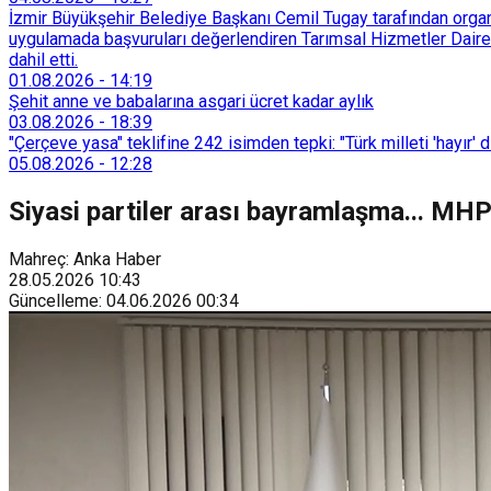
İzmir Büyükşehir Belediye Başkanı Cemil Tugay tarafından organi
uygulamada başvuruları değerlendiren Tarımsal Hizmetler Dairesi
dahil etti.
01.08.2026
-
14:19
Şehit anne ve babalarına asgari ücret kadar aylık
03.08.2026
-
18:39
"Çerçeve yasa" teklifine 242 isimden tepki: "Türk milleti 'hayır' d
05.08.2026
-
12:28
Siyasi partiler arası bayramlaşma... MHP 
Mahreç: Anka Haber
28.05.2026
10:43
Güncelleme
:
04.06.2026
00:34