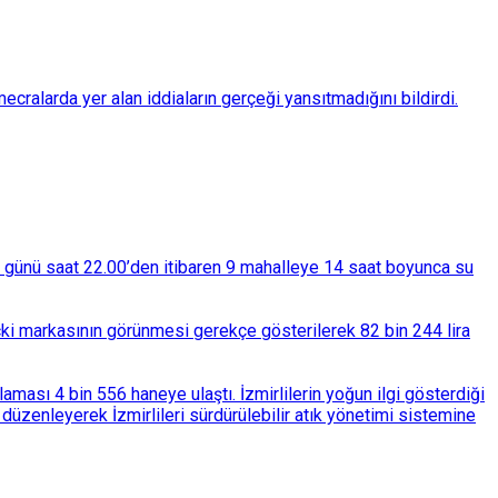
ralarda yer alan iddiaların gerçeği yansıtmadığını bildirdi.
ba günü saat 22.00’den itibaren 9 mahalleye 14 saat boyunca su
çki markasının görünmesi gerekçe gösterilerek 82 bin 244 lira
ası 4 bin 556 haneye ulaştı. İzmirlilerin yoğun ilgi gösterdiği
üzenleyerek İzmirlileri sürdürülebilir atık yönetimi sistemine