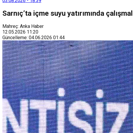
03.08.2026
-
18:39
Sarnıç’ta içme suyu yatırımında çalışmal
Mahreç: Anka Haber
12.05.2026
11:20
Güncelleme
:
04.06.2026
01:44