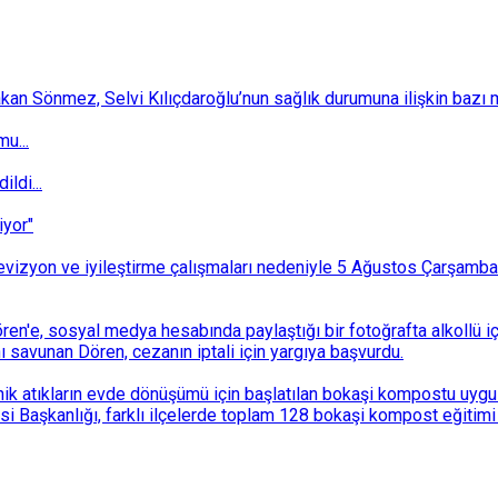
 Sönmez, Selvi Kılıçdaroğlu’nun sağlık durumuna ilişkin bazı mec
u...
ldi...
iyor"
i revizyon ve iyileştirme çalışmaları nedeniyle 5 Ağustos Çarşam
n'e, sosyal medya hesabında paylaştığı bir fotoğrafta alkollü i
ı savunan Dören, cezanın iptali için yargıya başvurdu.
k atıkların evde dönüşümü için başlatılan bokaşi kompostu uygulam
 Başkanlığı, farklı ilçelerde toplam 128 bokaşi kompost eğitimi d