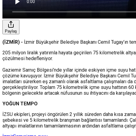
Paylaş
(İZMİR) -
İzmir Büyükşehir Belediye Başkanı Cemil Tugay’ın teme
205 milyon liralık yatırımla hayata geçirilen 75 kilometrelik alt
çözülmesi hedefleniyor.
Gaziemir Sarnıç Bölgesi’nde yıllar içinde eskiyen içme suyu hatlar
çözüme kavuşuyor. İzmir Büyükşehir Belediye Başkanı Cemil Tuga
imalatları sürerken eş zamanlı olarak asfaltlama çalışmaları d
gerçekleştiriliyor. Toplam 75 kilometrelik içme suyu hattının 60 
bölgenin gelecekte artacak nüfusunun su ihtiyacını da karşılayac
YOĞUN TEMPO
İZSU ekipleri, projeyi öngörülen 2 yıllık süreden daha kısa zam
şebekesi ve 5 kilometrelik branşman bağlantısı tamamlandı. Ça
altyapı imalatlarının tamamlanmasının ardından asfaltlama çalışm