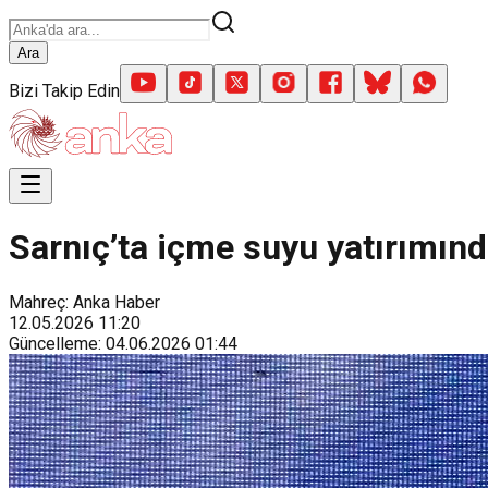
Ara
Bizi Takip Edin
Sarnıç’ta içme suyu yatırımınd
Mahreç: Anka Haber
12.05.2026
11:20
Güncelleme
:
04.06.2026
01:44