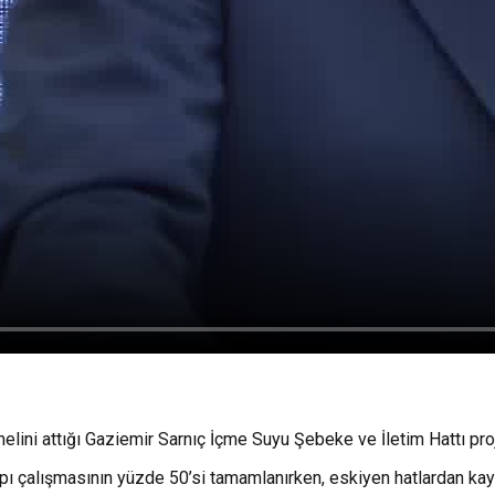
lini attığı Gaziemir Sarnıç İçme Suyu Şebeke ve İletim Hattı proj
yapı çalışmasının yüzde 50’si tamamlanırken, eskiyen hatlardan kayn