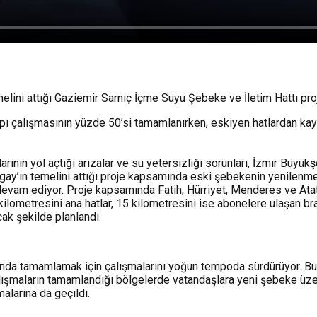
lini attığı Gaziemir Sarnıç İçme Suyu Şebeke ve İletim Hattı proj
yapı çalışmasının yüzde 50’si tamamlanırken, eskiyen hatlardan kayn
ının yol açtığı arızalar ve su yetersizliği sorunları, İzmir Büyükş
y’ın temelini attığı proje kapsamında eski şebekenin yenilenmes
a devam ediyor. Proje kapsamında Fatih, Hürriyet, Menderes ve At
kilometresini ana hatlar, 15 kilometresini ise abonelere ulaşan bran
ak şekilde planlandı.
anda tamamlamak için çalışmalarını yoğun tempoda sürdürüyor. Bug
lışmaların tamamlandığı bölgelerde vatandaşlara yeni şebeke üze
alarına da geçildi.