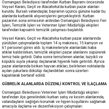
Osmangazi Belediyesi tarafından Kurban Bayramı öncesinde
Veysel Karani, Geçit ve Alacahırka’da kurban pazar alanları
kuruldu. Bursalı vatandaşlar, bayramın üçüncü gününe kadar bu
alanlarda kurbanlık alışverişlerini gerçekleştirdi. Kurban
pazarının sona ermesinin ardından Osmangazi Belediyesi Fen
İşleri, Temizlik İşleri ve Veteriner İşleri Müdürlüğü ekipleri
tarafından kapsamlı temizlik çalışması başlatıldı.
Veysel Karani, Geçit ve Alacahırka kurban pazar alanlarında
yürütülen çalışmalarda toplam 14 iş makinesi, 15 kamyon ve
61 personel görev aldı. İş makineleriyle alanlardaki kaba
atıklar kaldırılırken, temizlik ekipleri pazar alanlarını süpürerek
temiz hale getirdi. Daha sonra temizlenen alanlar, tazyikli ve
köpüklü suyla yıkanıp ilaçlanarak hijyenik hale getirildi. Ayrıca
pazar alanlarında biriken hayvan atıkları, belirlenen noktalarda
açılan çukurlara dökülüp ilaçlandıktan sonra üzerleri
kapatılarak bertaraf edildi.
GÜBREL
İ
K ALANLARDA DÜZENL
İ
KONTROL VE İLAÇLAMA
Osmangazi Belediyesi Veteriner İşleri Müdürlüğü ekipleri
tarafından ilçe genelindeki kurban satış ve kesim alanlarında,
vatandaşların sağlığını korumak ve hijyen koşullarını sağlamak
amacıyla ilaçlama ve dezenfeksiyon çalışmaları