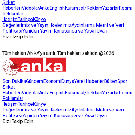
Şirket
Haberleri
Videolar
AnkaEnglish
Kurumsal/Reklam
Yazarlar
Resmi
Reklamlar
İletişim
Tarihçe
Künye
Değerlerimiz ve Yayın İlkelerimiz
Aydınlatma Metni ve Veri
Politikası
Yeniden Yayım Konusunda ve Yasal Uyarı
Bizi Takip Edin
Tüm hakları ANKA'ya aittir. Tüm hakları saklıdır. @2026
Son Dakika
Gündem
Ekonomi
Dünya
Yerel Haberler
Bülten
Spor
Şirket
Haberleri
Videolar
AnkaEnglish
Kurumsal/Reklam
Yazarlar
Resmi
Reklamlar
İletişim
Tarihçe
Künye
Değerlerimiz ve Yayın İlkelerimiz
Aydınlatma Metni ve Veri
Politikası
Yeniden Yayım Konusunda ve Yasal Uyarı
Bizi Takip Edin