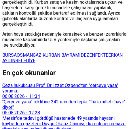
gerçekleştirildi. Kurban satış ve kesim noktalarında uçkun ve
haşerelere karşı gerekli mücadele çalışmaları yapılarak,
atıkların kontrollü şekilde bertaraf edilmesi sağlandı. Ayrıca
gübrelik alanlarda düzenli kontrol ve ilaçlama uygulamaları
gerçekleştirildi.
Artan hava sıcaklığı nedeniyle karasinek ve benzeri zararlılarla
mücadele kapsamında ULV yöntemiyle ilaçlama çalışmaları
ise sürdürülüyor.
BURSA
OSMANGAZİ
KURBAN BAYRAMI
DEZENFEKTE
ERKAN
AYDIN
BELEDİYE
En çok okunanlar
Ceza hukukçusu Prof. Dr. İzzet Özgenç'ten "çerçeve yasa"
yorumu...
06.08.2026
-
11:34
"Çerçeve yasa" teklifine 242 isimden tepki: "Türk milleti 'hayır'
diyor"
05.08.2026
-
12:28
Mersin'de tedavi gördüğü hastanede 49 yaşında hayatını
kaybeden gazeteci Duygu Öksüz Canova, düzenlenen cenaze