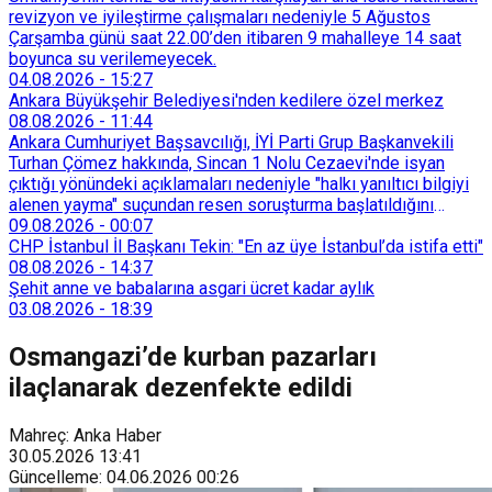
revizyon ve iyileştirme çalışmaları nedeniyle 5 Ağustos
Çarşamba günü saat 22.00’den itibaren 9 mahalleye 14 saat
boyunca su verilemeyecek.
04.08.2026
-
15:27
Ankara Büyükşehir Belediyesi'nden kedilere özel merkez
08.08.2026
-
11:44
Ankara Cumhuriyet Başsavcılığı, İYİ Parti Grup Başkanvekili
Turhan Çömez hakkında, Sincan 1 Nolu Cezaevi'nde isyan
çıktığı yönündeki açıklamaları nedeniyle "halkı yanıltıcı bilgiyi
alenen yayma" suçundan resen soruşturma başlatıldığını
duyurdu.
09.08.2026
-
00:07
CHP İstanbul İl Başkanı Tekin: "En az üye İstanbul’da istifa etti"
08.08.2026
-
14:37
Şehit anne ve babalarına asgari ücret kadar aylık
03.08.2026
-
18:39
Osmangazi’de kurban pazarları
ilaçlanarak dezenfekte edildi
Mahreç: Anka Haber
30.05.2026
13:41
Güncelleme
:
04.06.2026
00:26