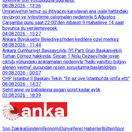
töreniyle son yolculuğuna uğurlandı.
08.08.2026
-
13:36
Ümraniye’nin temiz su ihtiyacını karşılayan ana isale hattındaki
revizyon ve iyileştirme çalışmaları nedeniyle 5 Ağustos
Çarşamba günü saat 22.00’den itibaren 9 mahalleye 14 saat
boyunca su verilemeyecek.
04.08.2026
-
15:27
Ankara Büyükşehir Belediyesi'nden kedilere özel merkez
08.08.2026
-
11:44
Ankara Cumhuriyet Başsavcılığı, İYİ Parti Grup Başkanvekili
Turhan Çömez hakkında, Sincan 1 Nolu Cezaevi'nde isyan
çıktığı yönündeki açıklamaları nedeniyle "halkı yanıltıcı bilgiyi
alenen yayma" suçundan resen soruşturma başlatıldığını
duyurdu.
09.08.2026
-
00:07
CHP İstanbul İl Başkanı Tekin: "En az üye İstanbul’da istifa etti"
08.08.2026
-
14:37
Şehit anne ve babalarına asgari ücret kadar aylık
03.08.2026
-
18:39
Son Dakika
Gündem
Ekonomi
Dünya
Yerel Haberler
Bülten
Spor