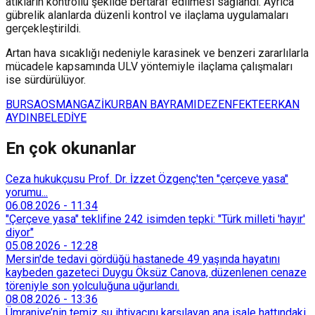
atıkların kontrollü şekilde bertaraf edilmesi sağlandı. Ayrıca
gübrelik alanlarda düzenli kontrol ve ilaçlama uygulamaları
gerçekleştirildi.
Artan hava sıcaklığı nedeniyle karasinek ve benzeri zararlılarla
mücadele kapsamında ULV yöntemiyle ilaçlama çalışmaları
ise sürdürülüyor.
BURSA
OSMANGAZİ
KURBAN BAYRAMI
DEZENFEKTE
ERKAN
AYDIN
BELEDİYE
En çok okunanlar
Ceza hukukçusu Prof. Dr. İzzet Özgenç'ten "çerçeve yasa"
yorumu...
06.08.2026
-
11:34
"Çerçeve yasa" teklifine 242 isimden tepki: "Türk milleti 'hayır'
diyor"
05.08.2026
-
12:28
Mersin'de tedavi gördüğü hastanede 49 yaşında hayatını
kaybeden gazeteci Duygu Öksüz Canova, düzenlenen cenaze
töreniyle son yolculuğuna uğurlandı.
08.08.2026
-
13:36
Ümraniye’nin temiz su ihtiyacını karşılayan ana isale hattındaki