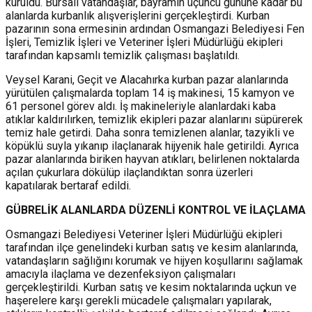
kuruldu. Bursalı vatandaşlar, bayramın üçüncü gününe kadar bu
alanlarda kurbanlık alışverişlerini gerçekleştirdi. Kurban
pazarının sona ermesinin ardından Osmangazi Belediyesi Fen
İşleri, Temizlik İşleri ve Veteriner İşleri Müdürlüğü ekipleri
tarafından kapsamlı temizlik çalışması başlatıldı.
Veysel Karani, Geçit ve Alacahırka kurban pazar alanlarında
yürütülen çalışmalarda toplam 14 iş makinesi, 15 kamyon ve
61 personel görev aldı. İş makineleriyle alanlardaki kaba
atıklar kaldırılırken, temizlik ekipleri pazar alanlarını süpürerek
temiz hale getirdi. Daha sonra temizlenen alanlar, tazyikli ve
köpüklü suyla yıkanıp ilaçlanarak hijyenik hale getirildi. Ayrıca
pazar alanlarında biriken hayvan atıkları, belirlenen noktalarda
açılan çukurlara dökülüp ilaçlandıktan sonra üzerleri
kapatılarak bertaraf edildi.
GÜBREL
İ
K ALANLARDA DÜZENL
İ
KONTROL VE İLAÇLAMA
Osmangazi Belediyesi Veteriner İşleri Müdürlüğü ekipleri
tarafından ilçe genelindeki kurban satış ve kesim alanlarında,
vatandaşların sağlığını korumak ve hijyen koşullarını sağlamak
amacıyla ilaçlama ve dezenfeksiyon çalışmaları
gerçekleştirildi. Kurban satış ve kesim noktalarında uçkun ve
haşerelere karşı gerekli mücadele çalışmaları yapılarak,