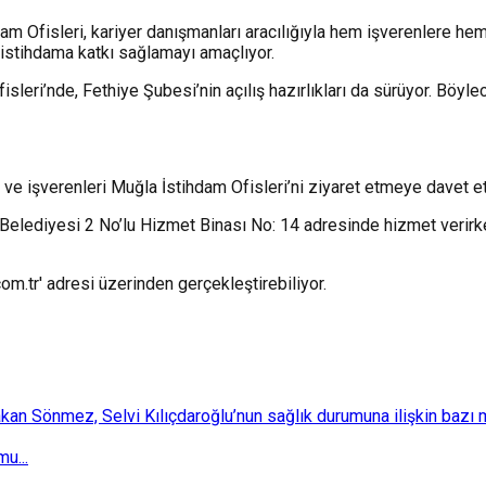
am Ofisleri, kariyer danışmanları aracılığıyla hem işverenlere he
r istihdama katkı sağlamayı amaçlıyor.
eri’nde, Fethiye Şubesi’nin açılış hazırlıkları da sürüyor. Böyl
ve işverenleri Muğla İstihdam Ofisleri’ni ziyaret etmeye davet et
 Belediyesi 2 No’lu Hizmet Binası No: 14 adresinde hizmet veri
om.tr' adresi üzerinden gerçekleştirebiliyor.
 Sönmez, Selvi Kılıçdaroğlu’nun sağlık durumuna ilişkin bazı mec
u...