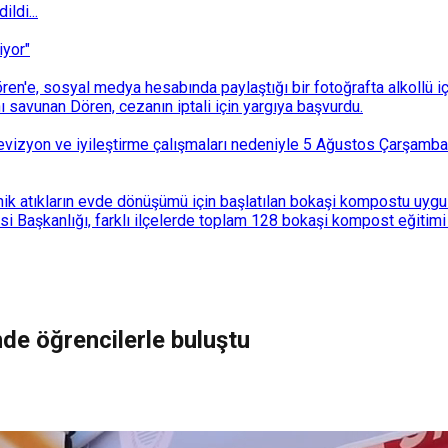
ldi...
iyor"
n'e, sosyal medya hesabında paylaştığı bir fotoğrafta alkollü i
ı savunan Dören, cezanın iptali için yargıya başvurdu.
i revizyon ve iyileştirme çalışmaları nedeniyle 5 Ağustos Çarşam
k atıkların evde dönüşümü için başlatılan bokaşi kompostu uygulam
 Başkanlığı, farklı ilçelerde toplam 128 bokaşi kompost eğitimi d
nde öğrencilerle buluştu