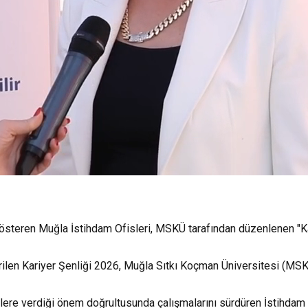
teren Muğla İstihdam Ofisleri, MSKÜ tarafından düzenlenen "Kari
rilen Kariyer Şenliği 2026, Muğla Sıtkı Koçman Üniversitesi (MSK
ere verdiği önem doğrultusunda çalışmalarını sürdüren İstihdam Ofi