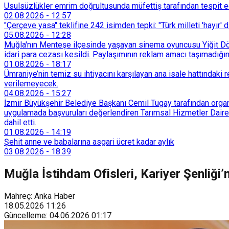
Usulsüzlükler emrim doğrultusunda müfettiş tarafından tespit edi
02.08.2026
-
12:57
"Çerçeve yasa" teklifine 242 isimden tepki: "Türk milleti 'hayır' d
05.08.2026
-
12:28
Muğla'nın Menteşe ilçesinde yaşayan sinema oyuncusu Yiğit Döre
idari para cezası kesildi. Paylaşımının reklam amacı taşımadığın
01.08.2026
-
18:17
Ümraniye’nin temiz su ihtiyacını karşılayan ana isale hattındak
verilemeyecek.
04.08.2026
-
15:27
İzmir Büyükşehir Belediye Başkanı Cemil Tugay tarafından organi
uygulamada başvuruları değerlendiren Tarımsal Hizmetler Dairesi
dahil etti.
01.08.2026
-
14:19
Şehit anne ve babalarına asgari ücret kadar aylık
03.08.2026
-
18:39
Muğla İstihdam Ofisleri, Kariyer Şenliği’
Mahreç: Anka Haber
18.05.2026
11:26
Güncelleme
:
04.06.2026
01:17