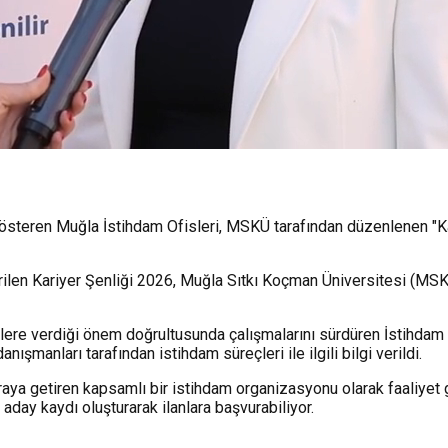
teren Muğla İstihdam Ofisleri, MSKÜ tarafından düzenlenen "Kari
rilen Kariyer Şenliği 2026, Muğla Sıtkı Koçman Üniversitesi (MSK
ere verdiği önem doğrultusunda çalışmalarını sürdüren İstihdam Ofi
 danışmanları tarafından istihdam süreçleri ile ilgili bilgi verildi.
araya getiren kapsamlı bir istihdam organizasyonu olarak faaliyet g
z aday kaydı oluşturarak ilanlara başvurabiliyor.