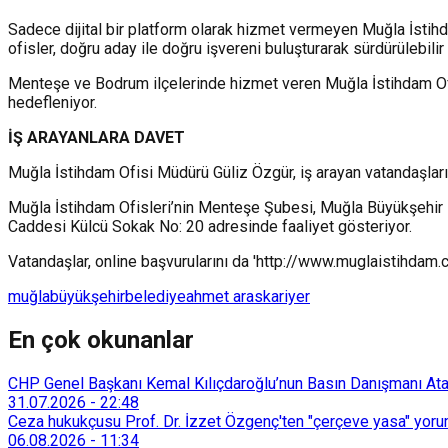
Sadece dijital bir platform olarak hizmet vermeyen Muğla İstihd
ofisler, doğru aday ile doğru işvereni buluşturarak sürdürülebili
Menteşe ve Bodrum ilçelerinde hizmet veren Muğla İstihdam Ofisl
hedefleniyor.
İŞ ARAYANLARA DAVET
Muğla İstihdam Ofisi Müdürü Güliz Özgür, iş arayan vatandaşları 
Muğla İstihdam Ofisleri’nin Menteşe Şubesi, Muğla Büyükşehir
Caddesi Külcü Sokak No: 20 adresinde faaliyet gösteriyor.
Vatandaşlar, online başvurularını da 'http://www.muglaistihdam.c
muğla
büyükşehir
belediye
ahmet aras
kariyer
En çok okunanlar
CHP Genel Başkanı Kemal Kılıçdaroğlu’nun Basın Danışmanı Atakan
31.07.2026
-
22:48
Ceza hukukçusu Prof. Dr. İzzet Özgenç'ten "çerçeve yasa" yorum
06.08.2026
-
11:34