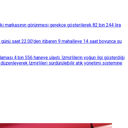
çki markasının görünmesi gerekçe gösterilerek 82 bin 244 lira
ba günü saat 22.00’den itibaren 9 mahalleye 14 saat boyunca su
ası 4 bin 556 haneye ulaştı. İzmirlilerin yoğun ilgi gösterdiği
üzenleyerek İzmirlileri sürdürülebilir atık yönetimi sistemine