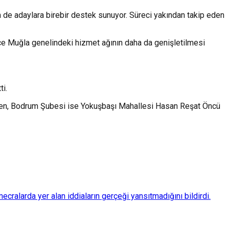
m de adaylara birebir destek sunuyor. Süreci yakından takip eden
ece Muğla genelindeki hizmet ağının daha da genişletilmesi
ti.
rken, Bodrum Şubesi ise Yokuşbaşı Mahallesi Hasan Reşat Öncü
ralarda yer alan iddiaların gerçeği yansıtmadığını bildirdi.