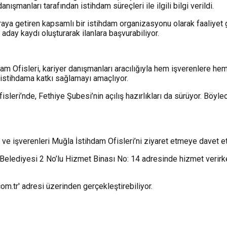
 danışmanları tarafından istihdam süreçleri ile ilgili bilgi verildi.
araya getiren kapsamlı bir istihdam organizasyonu olarak faaliyet g
z aday kaydı oluşturarak ilanlara başvurabiliyor.
am Ofisleri, kariyer danışmanları aracılığıyla hem işverenlere he
r istihdama katkı sağlamayı amaçlıyor.
eri’nde, Fethiye Şubesi’nin açılış hazırlıkları da sürüyor. Böyl
ve işverenleri Muğla İstihdam Ofisleri’ni ziyaret etmeye davet et
 Belediyesi 2 No’lu Hizmet Binası No: 14 adresinde hizmet veri
om.tr' adresi üzerinden gerçekleştirebiliyor.