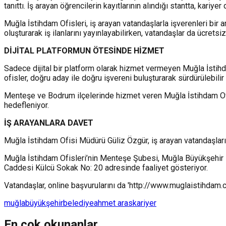
tanıttı. İş arayan öğrencilerin kayıtlarının alındığı stantta, kariyer
Muğla İstihdam Ofisleri, iş arayan vatandaşlarla işverenleri bir 
oluşturarak iş ilanlarını yayınlayabilirken, vatandaşlar da ücretsi
DİJİTAL PLATFORMUN ÖTESİNDE HİZMET
Sadece dijital bir platform olarak hizmet vermeyen Muğla İstihd
ofisler, doğru aday ile doğru işvereni buluşturarak sürdürülebili
Menteşe ve Bodrum ilçelerinde hizmet veren Muğla İstihdam Ofisl
hedefleniyor.
İŞ ARAYANLARA DAVET
Muğla İstihdam Ofisi Müdürü Güliz Özgür, iş arayan vatandaşları 
Muğla İstihdam Ofisleri’nin Menteşe Şubesi, Muğla Büyükşehir
Caddesi Külcü Sokak No: 20 adresinde faaliyet gösteriyor.
Vatandaşlar, online başvurularını da 'http://www.muglaistihdam.c
muğla
büyükşehir
belediye
ahmet aras
kariyer
En çok okunanlar