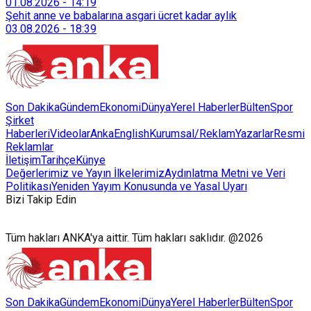
Tarımsal Hizmetler Dairesi Başkanlığı, farklı ilçelerde toplam
01.08.2026
-
14:19
128 bokaşi kompost eğitimi düzenleyerek İzmirlileri
Şehit anne ve babalarına asgari ücret kadar aylık
sürdürülebilir atık yönetimi sistemine dahil etti.
03.08.2026
-
18:39
Son Dakika
Gündem
Ekonomi
Dünya
Yerel Haberler
Bülten
Spor
Şirket
Haberleri
Videolar
AnkaEnglish
Kurumsal/Reklam
Yazarlar
Resmi
Reklamlar
İletişim
Tarihçe
Künye
Değerlerimiz ve Yayın İlkelerimiz
Aydınlatma Metni ve Veri
Politikası
Yeniden Yayım Konusunda ve Yasal Uyarı
Bizi Takip Edin
Tüm hakları ANKA'ya aittir. Tüm hakları saklıdır. @2026
Son Dakika
Gündem
Ekonomi
Dünya
Yerel Haberler
Bülten
Spor