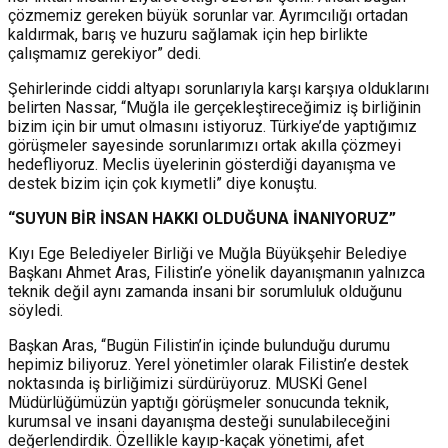
çözmemiz gereken büyük sorunlar var. Ayrımcılığı ortadan
kaldırmak, barış ve huzuru sağlamak için hep birlikte
çalışmamız gerekiyor” dedi.
Şehirlerinde ciddi altyapı sorunlarıyla karşı karşıya olduklarını
belirten Nassar, “Muğla ile gerçekleştireceğimiz iş birliğinin
bizim için bir umut olmasını istiyoruz. Türkiye’de yaptığımız
görüşmeler sayesinde sorunlarımızı ortak akılla çözmeyi
hedefliyoruz. Meclis üyelerinin gösterdiği dayanışma ve
destek bizim için çok kıymetli” diye konuştu.
“SUYUN B
İ
R İNSAN HAKK
I
OLDUĞUNA İNAN
I
YORUZ”
Kıyı Ege Belediyeler Birliği ve Muğla Büyükşehir Belediye
Başkanı Ahmet Aras, Filistin’e yönelik dayanışmanın yalnızca
teknik değil aynı zamanda insani bir sorumluluk olduğunu
söyledi.
Başkan Aras, “Bugün Filistin’in içinde bulunduğu durumu
hepimiz biliyoruz. Yerel yönetimler olarak Filistin’e destek
noktasında iş birliğimizi sürdürüyoruz. MUSKİ Genel
Müdürlüğümüzün yaptığı görüşmeler sonucunda teknik,
kurumsal ve insani dayanışma desteği sunulabileceğini
değerlendirdik. Özellikle kayıp-kaçak yönetimi, afet