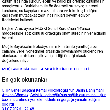
kurum arasında sürdürülebilir ve kalıcı bir ortaklık kurulmasını
amaçlıyoruz. Bethlehem ile ön ödemeli su sayaç sistemi
kurulumu, su kayıplarının azaltılması ve teknik iş birliğini
kapsayan mutabakat zaptı hazırlıkları devam ediyor”
ifadelerini kullandı.
Başkan Aras ayrıca MUSKİ Genel Kurulu’nun 14’üncü
maddesinde söz konusu ortaklığın onay sürecinin yer aldığını
belirtti.
Muğla Büyükşehir Belediyesi’nin Filistin ile yürüttüğü bu
çalışma, yerel yönetimler arasında dayanışmayı güçlendiren
uluslararası bir kardeşlik ve iş birliği örneği olarak
değerlendiriliyor.
MUĞLA
MUSKİ
AHMET ARAS
FİLİSTİN
DOSTLUK ELİ
En çok okunanlar
CHP Genel Başkanı Kemal Kılıçdaroğlu’nun Basın Danışmanı
Atakan Sönmez, Selvi Kılıçdaroğlu’nun sağlık durumuna ilişkin
bazı mecralarda yer alan iddiaların gerçeği yansıtmadığını
bildirdi.
31.07.2026
-
22:48