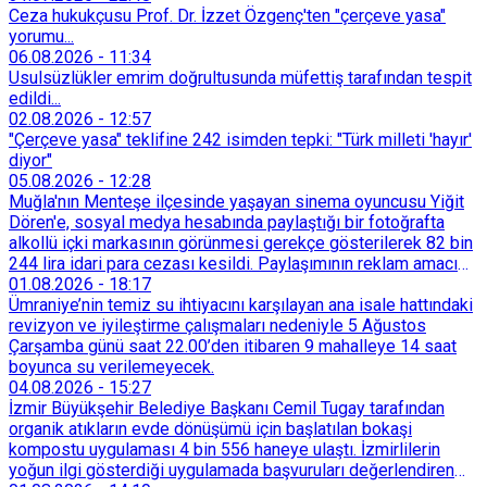
Ceza hukukçusu Prof. Dr. İzzet Özgenç'ten "çerçeve yasa"
yorumu...
06.08.2026
-
11:34
Usulsüzlükler emrim doğrultusunda müfettiş tarafından tespit
edildi...
02.08.2026
-
12:57
"Çerçeve yasa" teklifine 242 isimden tepki: "Türk milleti 'hayır'
diyor"
05.08.2026
-
12:28
Muğla'nın Menteşe ilçesinde yaşayan sinema oyuncusu Yiğit
Dören'e, sosyal medya hesabında paylaştığı bir fotoğrafta
alkollü içki markasının görünmesi gerekçe gösterilerek 82 bin
244 lira idari para cezası kesildi. Paylaşımının reklam amacı
taşımadığını savunan Dören, cezanın iptali için yargıya
01.08.2026
-
18:17
başvurdu.
Ümraniye’nin temiz su ihtiyacını karşılayan ana isale hattındaki
revizyon ve iyileştirme çalışmaları nedeniyle 5 Ağustos
Çarşamba günü saat 22.00’den itibaren 9 mahalleye 14 saat
boyunca su verilemeyecek.
04.08.2026
-
15:27
İzmir Büyükşehir Belediye Başkanı Cemil Tugay tarafından
organik atıkların evde dönüşümü için başlatılan bokaşi
kompostu uygulaması 4 bin 556 haneye ulaştı. İzmirlilerin
yoğun ilgi gösterdiği uygulamada başvuruları değerlendiren