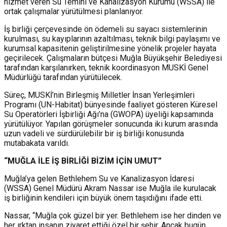
hizmet veren Su Temini ve Kanalizasyon Kurumu (WSSA) ile
ortak çalışmalar yürütülmesi planlanıyor.
İş birliği çerçevesinde ön ödemeli su sayacı sistemlerinin
kurulması, su kayıplarının azaltılması, teknik bilgi paylaşımı ve
kurumsal kapasitenin geliştirilmesine yönelik projeler hayata
geçirilecek. Çalışmaların bütçesi Muğla Büyükşehir Belediyesi
tarafından karşılanırken, teknik koordinasyon MUSKİ Genel
Müdürlüğü tarafından yürütülecek.
Süreç, MUSKİ’nin Birleşmiş Milletler İnsan Yerleşimleri
Programı (UN-Habitat) bünyesinde faaliyet gösteren Küresel
Su Operatörleri İşbirliği Ağı’na (GWOPA) üyeliği kapsamında
yürütülüyor. Yapılan görüşmeler sonucunda iki kurum arasında
uzun vadeli ve sürdürülebilir bir iş birliği konusunda
mutabakata varıldı.
“MUĞLA
İ
LE İŞ B
İ
R
Lİ
Ğ
İ
B
İ
Z
İ
M İÇ
İ
N UMUT”
Muğla’ya gelen Bethlehem Su ve Kanalizasyon İdaresi
(WSSA) Genel Müdürü Akram Nassar ise Muğla ile kurulacak
iş birliğinin kendileri için büyük önem taşıdığını ifade etti.
Nassar, “Muğla çok güzel bir yer. Bethlehem ise her dinden ve
her ırktan insanın ziyaret ettiği özel bir şehir. Ancak bugün