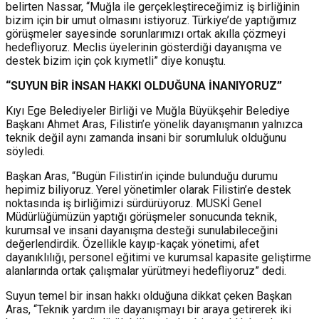
belirten Nassar, “Muğla ile gerçekleştireceğimiz iş birliğinin
bizim için bir umut olmasını istiyoruz. Türkiye’de yaptığımız
görüşmeler sayesinde sorunlarımızı ortak akılla çözmeyi
hedefliyoruz. Meclis üyelerinin gösterdiği dayanışma ve
destek bizim için çok kıymetli” diye konuştu.
“SUYUN B
İ
R İNSAN HAKK
I
OLDUĞUNA İNAN
I
YORUZ”
Kıyı Ege Belediyeler Birliği ve Muğla Büyükşehir Belediye
Başkanı Ahmet Aras, Filistin’e yönelik dayanışmanın yalnızca
teknik değil aynı zamanda insani bir sorumluluk olduğunu
söyledi.
Başkan Aras, “Bugün Filistin’in içinde bulunduğu durumu
hepimiz biliyoruz. Yerel yönetimler olarak Filistin’e destek
noktasında iş birliğimizi sürdürüyoruz. MUSKİ Genel
Müdürlüğümüzün yaptığı görüşmeler sonucunda teknik,
kurumsal ve insani dayanışma desteği sunulabileceğini
değerlendirdik. Özellikle kayıp-kaçak yönetimi, afet
dayanıklılığı, personel eğitimi ve kurumsal kapasite geliştirme
alanlarında ortak çalışmalar yürütmeyi hedefliyoruz” dedi.
Suyun temel bir insan hakkı olduğuna dikkat çeken Başkan
Aras, “Teknik yardım ile dayanışmayı bir araya getirerek iki