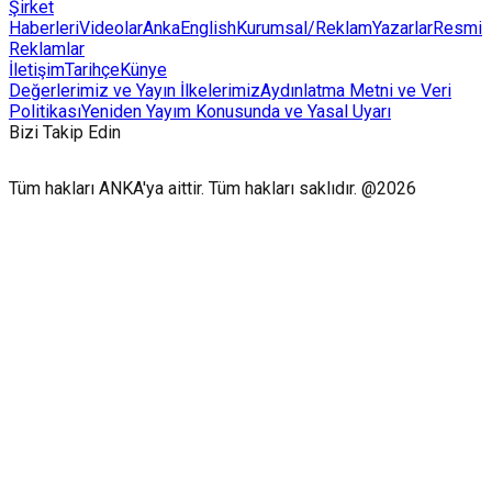
Şirket
Haberleri
Videolar
AnkaEnglish
Kurumsal/Reklam
Yazarlar
Resmi
Reklamlar
İletişim
Tarihçe
Künye
Değerlerimiz ve Yayın İlkelerimiz
Aydınlatma Metni ve Veri
Politikası
Yeniden Yayım Konusunda ve Yasal Uyarı
Bizi Takip Edin
Tüm hakları ANKA'ya aittir. Tüm hakları saklıdır. @2026