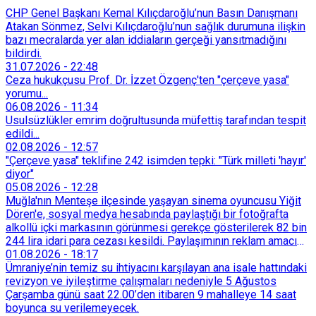
CHP Genel Başkanı Kemal Kılıçdaroğlu’nun Basın Danışmanı
Atakan Sönmez, Selvi Kılıçdaroğlu’nun sağlık durumuna ilişkin
bazı mecralarda yer alan iddiaların gerçeği yansıtmadığını
bildirdi.
31.07.2026
-
22:48
Ceza hukukçusu Prof. Dr. İzzet Özgenç'ten "çerçeve yasa"
yorumu...
06.08.2026
-
11:34
Usulsüzlükler emrim doğrultusunda müfettiş tarafından tespit
edildi...
02.08.2026
-
12:57
"Çerçeve yasa" teklifine 242 isimden tepki: "Türk milleti 'hayır'
diyor"
05.08.2026
-
12:28
Muğla'nın Menteşe ilçesinde yaşayan sinema oyuncusu Yiğit
Dören'e, sosyal medya hesabında paylaştığı bir fotoğrafta
alkollü içki markasının görünmesi gerekçe gösterilerek 82 bin
244 lira idari para cezası kesildi. Paylaşımının reklam amacı
taşımadığını savunan Dören, cezanın iptali için yargıya
01.08.2026
-
18:17
başvurdu.
Ümraniye’nin temiz su ihtiyacını karşılayan ana isale hattındaki
revizyon ve iyileştirme çalışmaları nedeniyle 5 Ağustos
Çarşamba günü saat 22.00’den itibaren 9 mahalleye 14 saat
boyunca su verilemeyecek.