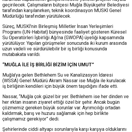
geçirilecek. Çalışmaların bütçesi Muğla Büyükşehir Belediyesi
tarafından karşılanırken, teknik koordinasyon MUSKİ Genel
Müdürlüğü tarafından yürütülecek.
Süreç, MUSKİ’nin Birleşmiş Milletler İnsan Yerleşimleri
Programı (UN-Habitat) bünyesinde faaliyet gösteren Küresel
Su Operatörleri İşbirliği Ağı’na (GWOPA) üyeliği kapsamında
yürütülüyor. Yapılan görüşmeler sonucunda iki kurum arasında
uzun vadeli ve sürdürülebilir bir iş birliği konusunda
mutabakata varıldı.
“MUĞLA
İ
LE İŞ B
İ
R
Lİ
Ğ
İ
B
İ
Z
İ
M İÇ
İ
N UMUT”
Muğla’ya gelen Bethlehem Su ve Kanalizasyon İdaresi
(WSSA) Genel Müdürü Akram Nassar ise Muğla ile kurulacak
iş birliğinin kendileri için büyük önem taşıdığını ifade etti.
Nassar, “Muğla çok güzel bir yer. Bethlehem ise her dinden ve
her ırktan insanın ziyaret ettiği özel bir şehir. Ancak bugün
çözmemiz gereken büyük sorunlar var. Ayrımcılığı ortadan
kaldırmak, barış ve huzuru sağlamak için hep birlikte
çalışmamız gerekiyor” dedi.
Şehirlerinde ciddi altyapı sorunlarıyla karşı karşıya olduklarını