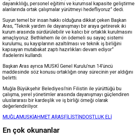
dayanıklılığı, personel eğitimi ve kurumsal kapasite geliştirme
alanlarında ortak çalışmalar yürütmeyi hedefliyoruz” dedi.
Suyun temel bir insan hakkı olduğuna dikkat çeken Başkan
Aras, “Teknik yardım ile dayanışmayı bir araya getirerek iki
kurum arasında sürdürülebilir ve kalıcı bir ortaklık kurulmasını
amaçlıyoruz. Bethlehem ile ön ödemeli su sayaç sistemi
kurulumu, su kayıplarının azaltılması ve teknik iş birliğini
kapsayan mutabakat zaptı hazırlıkları devam ediyor”
ifadelerini kullandı.
Başkan Aras ayrıca MUSKİ Genel Kurulu’nun 14’üncü
maddesinde söz konusu ortaklığın onay sürecinin yer aldığını
belirtti.
Muğla Büyükşehir Belediyesi’nin Filistin ile yürüttüğü bu
çalışma, yerel yönetimler arasında dayanışmayı güçlendiren
uluslararası bir kardeşlik ve iş birliği örneği olarak
değerlendiriliyor.
MUĞLA
MUSKİ
AHMET ARAS
FİLİSTİN
DOSTLUK ELİ
En çok okunanlar