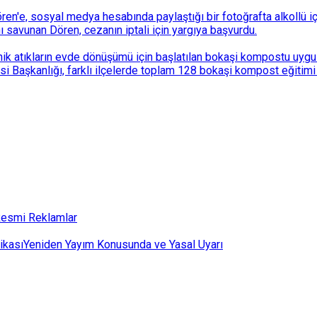
n'e, sosyal medya hesabında paylaştığı bir fotoğrafta alkollü i
ı savunan Dören, cezanın iptali için yargıya başvurdu.
k atıkların evde dönüşümü için başlatılan bokaşi kompostu uygulam
 Başkanlığı, farklı ilçelerde toplam 128 bokaşi kompost eğitimi d
esmi Reklamlar
ikası
Yeniden Yayım Konusunda ve Yasal Uyarı