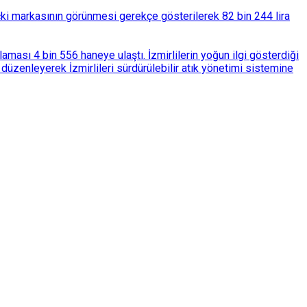
çki markasının görünmesi gerekçe gösterilerek 82 bin 244 lira
ası 4 bin 556 haneye ulaştı. İzmirlilerin yoğun ilgi gösterdiği
üzenleyerek İzmirlileri sürdürülebilir atık yönetimi sistemine