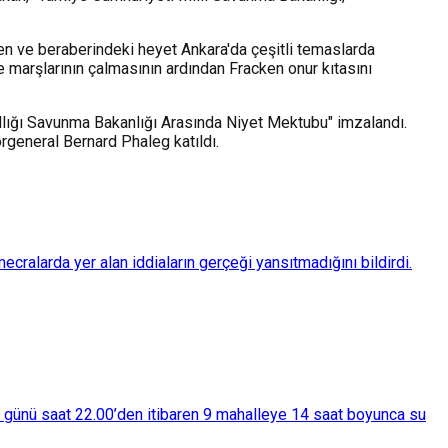
n ve beraberindeki heyet Ankara'da çeşitli temaslarda
e marşlarının çalmasının ardından Fracken onur kıtasını
llığı Savunma Bakanlığı Arasında Niyet Mektubu" imzalandı.
general Bernard Phaleg katıldı.
ralarda yer alan iddiaların gerçeği yansıtmadığını bildirdi.
ba günü saat 22.00’den itibaren 9 mahalleye 14 saat boyunca su