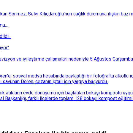
 Sönmez, Selvi Kılıçdaroğlu’nun sağlık durumuna ilişkin bazı mec
u...
ldi...
iyor"
i revizyon ve iyileştirme çalışmaları nedeniyle 5 Ağustos Çarşam
n'e, sosyal medya hesabında paylaştığı bir fotoğrafta alkollü i
ı savunan Dören, cezanın iptali için yargıya başvurdu.
k atıkların evde dönüşümü için başlatılan bokaşi kompostu uygulam
 Başkanlığı, farklı ilçelerde toplam 128 bokaşi kompost eğitimi d