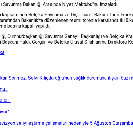
ğı Savunma Bakanlığı Arasında Niyet Mektubu"nu imzaladı.
n kapsamında Belçika Savunma ve Dış Ticaret Bakanı Theo Fracke
arafından Bakanlık'ta düzenlenen resmi törenle karşılandı. İki ülk
e basına kapalı yapıldı.
ığı, Cumhurbaşkanlığı Savunma Sanayii Başkanlığı ve Belçika Kra
Başkanı Haluk Görgün ve Belçika Ulusal Silahlanma Direktörü Kor
ika
 Sönmez, Selvi Kılıçdaroğlu’nun sağlık durumuna ilişkin bazı mec
u...
ldi...
iyor"
i revizyon ve iyileştirme çalışmaları nedeniyle 5 Ağustos Çarşam