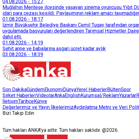
04.08.2026
-
15:27
Muğla'nın Menteşe ilçesinde yaşayan sinema oyuncusu Yiğit Döre
idari para cezası kesildi. Paylaşımının reklam amacı taşımadığın
01.08.2026
-
18:17
İzmir Büyükşehir Belediye Başkanı Cemil Tugay tarafından organi
uygulamada başvuruları değerlendiren Tarımsal Hizmetler Dairesi
dahil etti.
01.08.2026
-
14:19
Şehit anne ve babalarına asgari ücret kadar aylık
03.08.2026
-
18:39
Son Dakika
Gündem
Ekonomi
Dünya
Yerel Haberler
Bülten
Spor
Şirket Haberleri
Videolar
AnkaEnglish
Kurumsal/Reklam
Yazarlar
R
İletişim
Tarihçe
Künye
Değerlerimiz ve Yayın İlkelerimiz
Aydınlatma Metni ve Veri Polit
Bizi Takip Edin
Tüm hakları ANKA'ya aittir. Tüm hakları saklıdır. @2026