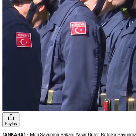
Paylaş
(ANKARA) -
Milli Savunma Bakanı Yaşar Güler, Belçika Savunma 