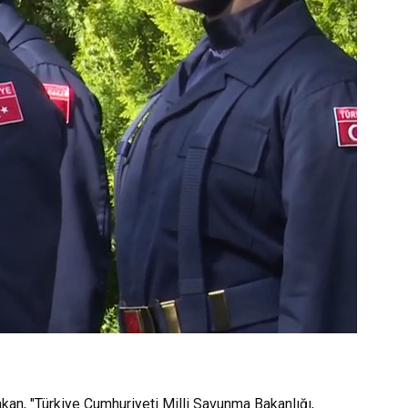
akan, "Türkiye Cumhuriyeti Milli Savunma Bakanlığı,