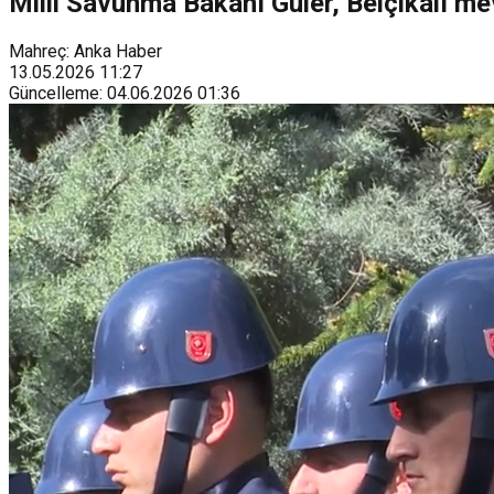
Milli Savunma Bakanı Güler, Belçikalı mev
Mahreç: Anka Haber
13.05.2026
11:27
Güncelleme
:
04.06.2026
01:36