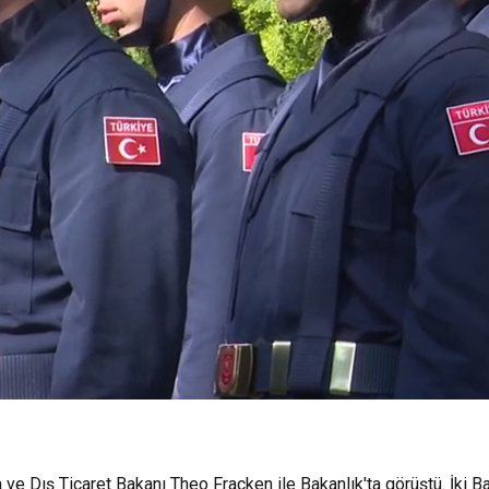
ve Dış Ticaret Bakanı Theo Fracken ile Bakanlık'ta görüştü. İki B