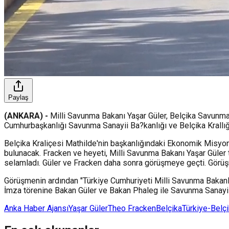
Paylaş
(ANKARA) -
Milli Savunma Bakanı Yaşar Güler, Belçika Savunma 
Cumhurbaşkanlığı Savunma Sanayii Ba?kanlığı ve Belçika Krallı
Belçika Kraliçesi Mathilde'nin başkanlığındaki Ekonomik Misyo
bulunacak. Fracken ve heyeti, Milli Savunma Bakanı Yaşar Güler t
selamladı. Güler ve Fracken daha sonra görüşmeye geçti. Görüşm
Görüşmenin ardından "Türkiye Cumhuriyeti Milli Savunma Bakanl
İmza törenine Bakan Güler ve Bakan Phaleg ile Savunma Sanayii 
Anka Haber Ajansı
Yaşar Güler
Theo Fracken
Belçika
Türkiye-Belç