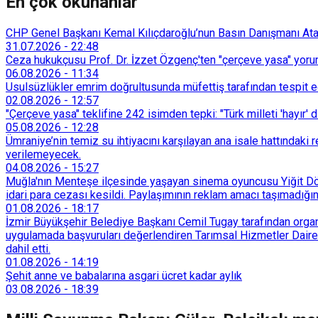
En çok okunanlar
CHP Genel Başkanı Kemal Kılıçdaroğlu’nun Basın Danışmanı Atakan
31.07.2026
-
22:48
Ceza hukukçusu Prof. Dr. İzzet Özgenç'ten "çerçeve yasa" yorum
06.08.2026
-
11:34
Usulsüzlükler emrim doğrultusunda müfettiş tarafından tespit edi
02.08.2026
-
12:57
"Çerçeve yasa" teklifine 242 isimden tepki: "Türk milleti 'hayır' d
05.08.2026
-
12:28
Ümraniye’nin temiz su ihtiyacını karşılayan ana isale hattındak
verilemeyecek.
04.08.2026
-
15:27
Muğla'nın Menteşe ilçesinde yaşayan sinema oyuncusu Yiğit Döre
idari para cezası kesildi. Paylaşımının reklam amacı taşımadığın
01.08.2026
-
18:17
İzmir Büyükşehir Belediye Başkanı Cemil Tugay tarafından organi
uygulamada başvuruları değerlendiren Tarımsal Hizmetler Dairesi
dahil etti.
01.08.2026
-
14:19
Şehit anne ve babalarına asgari ücret kadar aylık
03.08.2026
-
18:39