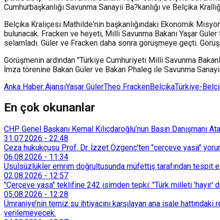
Cumhurbaşkanlığı Savunma Sanayii Ba?kanlığı ve Belçika Krallı
Belçika Kraliçesi Mathilde'nin başkanlığındaki Ekonomik Misyo
bulunacak. Fracken ve heyeti, Milli Savunma Bakanı Yaşar Güler t
selamladı. Güler ve Fracken daha sonra görüşmeye geçti. Görüşm
Görüşmenin ardından "Türkiye Cumhuriyeti Milli Savunma Bakanl
İmza törenine Bakan Güler ve Bakan Phaleg ile Savunma Sanayii 
Anka Haber Ajansı
Yaşar Güler
Theo Fracken
Belçika
Türkiye-Belç
En çok okunanlar
CHP Genel Başkanı Kemal Kılıçdaroğlu’nun Basın Danışmanı Atakan
31.07.2026
-
22:48
Ceza hukukçusu Prof. Dr. İzzet Özgenç'ten "çerçeve yasa" yorum
06.08.2026
-
11:34
Usulsüzlükler emrim doğrultusunda müfettiş tarafından tespit edi
02.08.2026
-
12:57
"Çerçeve yasa" teklifine 242 isimden tepki: "Türk milleti 'hayır' d
05.08.2026
-
12:28
Ümraniye’nin temiz su ihtiyacını karşılayan ana isale hattındak
verilemeyecek.