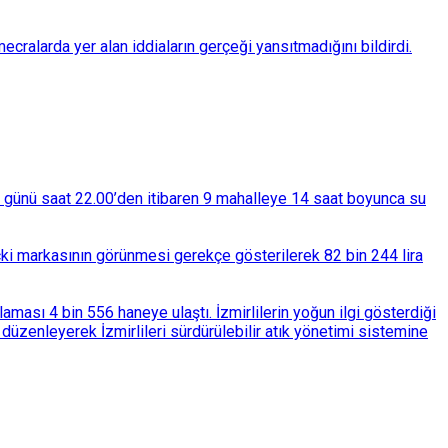
ralarda yer alan iddiaların gerçeği yansıtmadığını bildirdi.
ba günü saat 22.00’den itibaren 9 mahalleye 14 saat boyunca su
çki markasının görünmesi gerekçe gösterilerek 82 bin 244 lira
ası 4 bin 556 haneye ulaştı. İzmirlilerin yoğun ilgi gösterdiği
üzenleyerek İzmirlileri sürdürülebilir atık yönetimi sistemine