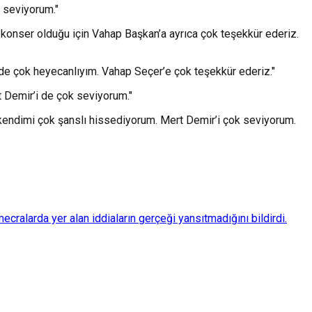
 seviyorum."
r konser olduğu için Vahap Başkan’a ayrıca çok teşekkür ederiz.
 de çok heyecanlıyım. Vahap Seçer’e çok teşekkür ederiz."
 Demir’i de çok seviyorum."
 kendimi çok şanslı hissediyorum. Mert Demir’i çok seviyorum.
ralarda yer alan iddiaların gerçeği yansıtmadığını bildirdi.