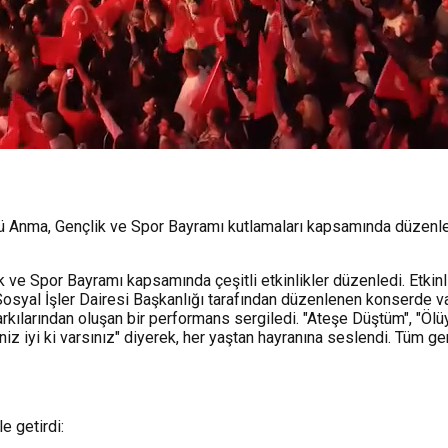
’ü Anma, Gençlik ve Spor Bayramı kutlamaları kapsamında düzenl
 ve Spor Bayramı kapsamında çeşitli etkinlikler düzenledi. Etki
Sosyal İşler Dairesi Başkanlığı tarafından düzenlenen konserde va
kılarından oluşan bir performans sergiledi. "Ateşe Düştüm", "Ölüyo
z iyi ki varsınız" diyerek, her yaştan hayranına seslendi. Tüm ge
e getirdi: