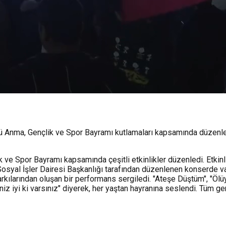
’ü Anma, Gençlik ve Spor Bayramı kutlamaları kapsamında düzenl
 ve Spor Bayramı kapsamında çeşitli etkinlikler düzenledi. Etki
Sosyal İşler Dairesi Başkanlığı tarafından düzenlenen konserde va
kılarından oluşan bir performans sergiledi. "Ateşe Düştüm", "Ölüyo
z iyi ki varsınız" diyerek, her yaştan hayranına seslendi. Tüm ge