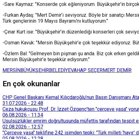
-Sare Kaymaz: "Konserde çok eğleniyorum. Büyükşehir’in birçok
-Furkan Aydaş: "Mert Demir’i seviyoruz. Böyle bir sanatçı Mersin
Türk gençlerinin 19 Mayıs Bayramı’nı kutluyorum."
-Çınar Kurt ise: "Büyükşehir’in düzenlediği konserleri çok sevi
-Osman Kavuk: "Mersin Büyükşehir’e çok teşekkür ediyoruz. Büt
-Özlem Bal: "Gelmeyen bin pişman şu anda. Biz çok erken geldik
Mersin Büyükşehir’e teşekkür ediyorum."
MERSİN
BÜYÜKŞEHİR
BELEDİYE
VAHAP SEÇER
MERT DEMİR
En çok okunanlar
CHP Genel Başkanı Kemal Kılıçdaroğlu’nun Basın Danışmanı Atakan
31.07.2026
-
22:48
Ceza hukukçusu Prof. Dr. İzzet Özgenç'ten "çerçeve yasa" yorum
06.08.2026
-
11:34
Usulsüzlükler emrim doğrultusunda müfettiş tarafından tespit edi
02.08.2026
-
12:57
"Çerçeve yasa" teklifine 242 isimden tepki: "Türk milleti 'hayır' d
05.08.2026
-
12:28