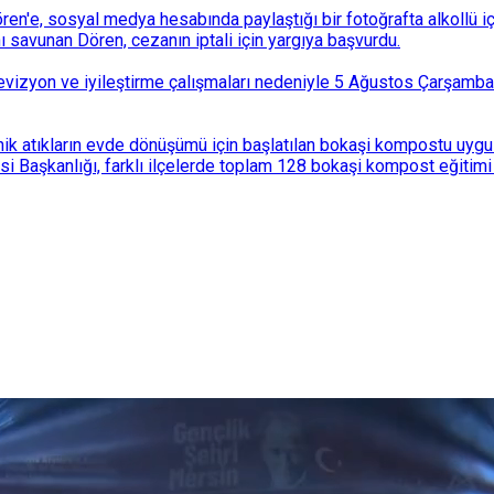
n'e, sosyal medya hesabında paylaştığı bir fotoğrafta alkollü i
ı savunan Dören, cezanın iptali için yargıya başvurdu.
i revizyon ve iyileştirme çalışmaları nedeniyle 5 Ağustos Çarşam
k atıkların evde dönüşümü için başlatılan bokaşi kompostu uygulam
 Başkanlığı, farklı ilçelerde toplam 128 bokaşi kompost eğitimi d