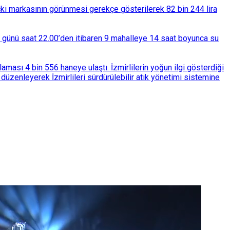
çki markasının görünmesi gerekçe gösterilerek 82 bin 244 lira
ba günü saat 22.00’den itibaren 9 mahalleye 14 saat boyunca su
ası 4 bin 556 haneye ulaştı. İzmirlilerin yoğun ilgi gösterdiği
üzenleyerek İzmirlileri sürdürülebilir atık yönetimi sistemine