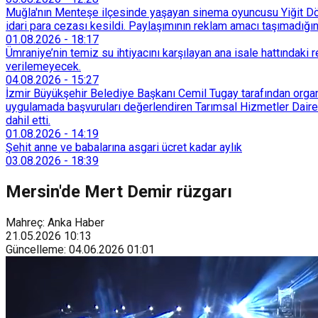
Muğla'nın Menteşe ilçesinde yaşayan sinema oyuncusu Yiğit Döre
idari para cezası kesildi. Paylaşımının reklam amacı taşımadığın
01.08.2026
-
18:17
Ümraniye’nin temiz su ihtiyacını karşılayan ana isale hattındak
verilemeyecek.
04.08.2026
-
15:27
İzmir Büyükşehir Belediye Başkanı Cemil Tugay tarafından organi
uygulamada başvuruları değerlendiren Tarımsal Hizmetler Dairesi
dahil etti.
01.08.2026
-
14:19
Şehit anne ve babalarına asgari ücret kadar aylık
03.08.2026
-
18:39
Mersin'de Mert Demir rüzgarı
Mahreç: Anka Haber
21.05.2026
10:13
Güncelleme
:
04.06.2026
01:01