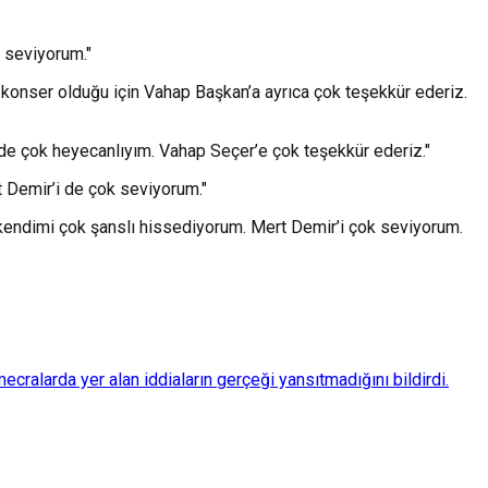
 seviyorum."
r konser olduğu için Vahap Başkan’a ayrıca çok teşekkür ederiz.
 de çok heyecanlıyım. Vahap Seçer’e çok teşekkür ederiz."
 Demir’i de çok seviyorum."
 kendimi çok şanslı hissediyorum. Mert Demir’i çok seviyorum.
ralarda yer alan iddiaların gerçeği yansıtmadığını bildirdi.