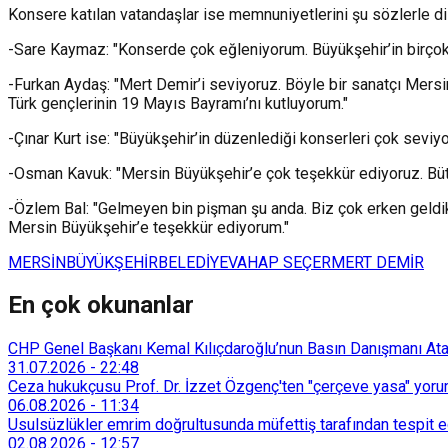
Konsere katılan vatandaşlar ise memnuniyetlerini şu sözlerle dil
-Sare Kaymaz: "Konserde çok eğleniyorum. Büyükşehir’in birçok
-Furkan Aydaş: "Mert Demir’i seviyoruz. Böyle bir sanatçı Mersin
Türk gençlerinin 19 Mayıs Bayramı’nı kutluyorum."
-Çınar Kurt ise: "Büyükşehir’in düzenlediği konserleri çok sevi
-Osman Kavuk: "Mersin Büyükşehir’e çok teşekkür ediyoruz. Büt
-Özlem Bal: "Gelmeyen bin pişman şu anda. Biz çok erken geldik
Mersin Büyükşehir’e teşekkür ediyorum."
MERSİN
BÜYÜKŞEHİR
BELEDİYE
VAHAP SEÇER
MERT DEMİR
En çok okunanlar
CHP Genel Başkanı Kemal Kılıçdaroğlu’nun Basın Danışmanı Atakan
31.07.2026
-
22:48
Ceza hukukçusu Prof. Dr. İzzet Özgenç'ten "çerçeve yasa" yorum
06.08.2026
-
11:34
Usulsüzlükler emrim doğrultusunda müfettiş tarafından tespit edi
02.08.2026
-
12:57