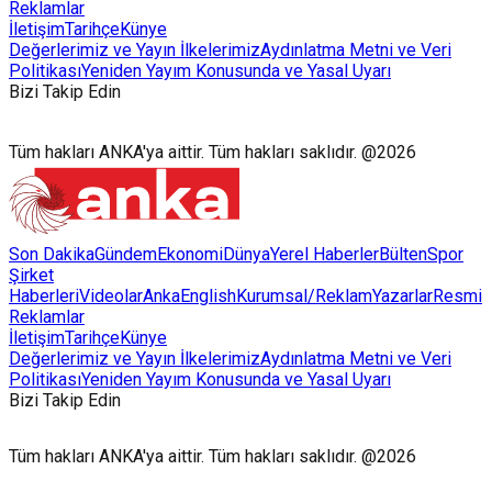
Reklamlar
İletişim
Tarihçe
Künye
Değerlerimiz ve Yayın İlkelerimiz
Aydınlatma Metni ve Veri
Politikası
Yeniden Yayım Konusunda ve Yasal Uyarı
Bizi Takip Edin
Tüm hakları ANKA'ya aittir. Tüm hakları saklıdır. @2026
Son Dakika
Gündem
Ekonomi
Dünya
Yerel Haberler
Bülten
Spor
Şirket
Haberleri
Videolar
AnkaEnglish
Kurumsal/Reklam
Yazarlar
Resmi
Reklamlar
İletişim
Tarihçe
Künye
Değerlerimiz ve Yayın İlkelerimiz
Aydınlatma Metni ve Veri
Politikası
Yeniden Yayım Konusunda ve Yasal Uyarı
Bizi Takip Edin
Tüm hakları ANKA'ya aittir. Tüm hakları saklıdır. @2026