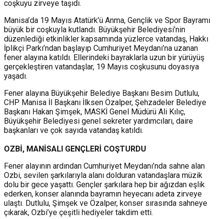
coşkuyu zirveye taşıdı.
Manisa’da 19 Mayıs Atatürk’ü Anma, Gençlik ve Spor Bayramı
büyük bir coşkuyla kutlandı. Büyükşehir Belediyesi’nin
düzenlediği etkinlikler kapsamında yüzlerce vatandaş, Hakkı
İplikçi Parkı’ndan başlayıp Cumhuriyet Meydanı’na uzanan
fener alayına katıldı. Ellerindeki bayraklarla uzun bir yürüyüş
gerçekleştiren vatandaşlar, 19 Mayıs coşkusunu doyasıya
yaşadı.
Fener alayına Büyükşehir Belediye Başkanı Besim Dutlulu,
CHP Manisa İl Başkanı İlksen Özalper, Şehzadeler Belediye
Başkanı Hakan Şimşek, MASKİ Genel Müdürü Ali Kılıç,
Büyükşehir Belediyesi genel sekreter yardımcıları, daire
başkanları ve çok sayıda vatandaş katıldı.
OZBİ, MANİSALI GENÇLERİ COŞTURDU
Fener alayının ardından Cumhuriyet Meydanı’nda sahne alan
Ozbi, sevilen şarkılarıyla alanı dolduran vatandaşlara müzik
dolu bir gece yaşattı. Gençler şarkılara hep bir ağızdan eşlik
ederken, konser alanında bayramın heyecanı adeta zirveye
ulaştı. Dutlulu, Şimşek ve Özalper, konser sırasında sahneye
çıkarak, Ozbi’ye çeşitli hediyeler takdim etti.