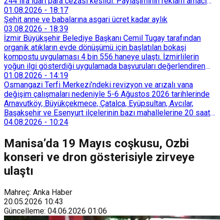
244 lira idari para cezası kesildi. Paylaşımının reklam amacı
taşımadığını savunan Dören, cezanın iptali için yargıya
01.08.2026
-
18:17
başvurdu.
Şehit anne ve babalarına asgari ücret kadar aylık
03.08.2026
-
18:39
İzmir Büyükşehir Belediye Başkanı Cemil Tugay tarafından
organik atıkların evde dönüşümü için başlatılan bokaşi
kompostu uygulaması 4 bin 556 haneye ulaştı. İzmirlilerin
yoğun ilgi gösterdiği uygulamada başvuruları değerlendiren
Tarımsal Hizmetler Dairesi Başkanlığı, farklı ilçelerde toplam
01.08.2026
-
14:19
128 bokaşi kompost eğitimi düzenleyerek İzmirlileri
Osmangazi Terfi Merkezi’ndeki revizyon ve arızalı vana
sürdürülebilir atık yönetimi sistemine dahil etti.
değişim çalışmaları nedeniyle 5-6 Ağustos 2026 tarihlerinde
Arnavutköy, Büyükçekmece, Çatalca, Eyüpsultan, Avcılar,
Başakşehir ve Esenyurt ilçelerinin bazı mahallelerine 20 saat
süreyle su verilemeyecek.
04.08.2026
-
10:24
Manisa’da 19 Mayıs coşkusu, Ozbi
konseri ve dron gösterisiyle zirveye
ulaştı
Mahreç: Anka Haber
20.05.2026
10:43
Güncelleme
:
04.06.2026
01:06