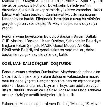
Manisa’da 19 Mayıs Atatürk’ü Anma, Gençlik ve Spor Bayramı
büyük bir coşkuyla kutlandı. Büyükşehir Belediyesi’nin
düzenlediği etkinlikler kapsamında yüzlerce vatandaş, Hakkı
İplikçi Parkı’ndan başlayıp Cumhuriyet Meydanı’na uzanan
fener alayına katıldı. Ellerindeki bayraklarla uzun bir yürüyüş
gerçekleştiren vatandaşlar, 19 Mayıs coşkusunu doyasıya
yaşadı.
Fener alayına Büyükşehir Belediye Başkanı Besim Dutlulu,
CHP Manisa İl Başkanı İlksen Özalper, Şehzadeler Belediye
Başkanı Hakan Şimşek, MASKİ Genel Müdürü Ali Kılıç,
Büyükşehir Belediyesi genel sekreter yardımcıları, daire
başkanları ve çok sayıda vatandaş katıldı.
OZBİ, MANİSALI GENÇLERİ COŞTURDU
Fener alayının ardından Cumhuriyet Meydanı’nda sahne alan
Ozbi, sevilen şarkılarıyla alanı dolduran vatandaşlara müzik
dolu bir gece yaşattı. Gençler şarkılara hep bir ağızdan eşlik
ederken, konser alanında bayramın heyecanı adeta zirveye
ulaştı. Dutlulu, Şimşek ve Özalper, konser sırasında sahneye
çıkarak, Ozbi’ye çeşitli hediyeler takdim etti.
Sahneden Manisalılara seslenen Dutlulu, “Manisa, 19 Mayıs