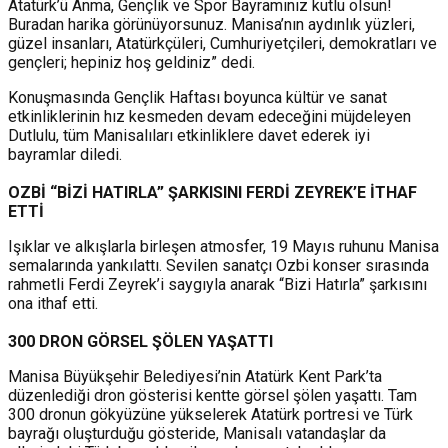
Atatürk’ü Anma, Gençlik ve Spor Bayramınız kutlu olsun!
Buradan harika görünüyorsunuz. Manisa’nın aydınlık yüzleri,
güzel insanları, Atatürkçüleri, Cumhuriyetçileri, demokratları ve
gençleri; hepiniz hoş geldiniz” dedi.
Konuşmasında Gençlik Haftası boyunca kültür ve sanat
etkinliklerinin hız kesmeden devam edeceğini müjdeleyen
Dutlulu, tüm Manisalıları etkinliklere davet ederek iyi
bayramlar diledi.
OZBİ “BİZİ HATIRLA” ŞARKISINI FERDİ ZEYREK’E İTHAF
ETTİ
Işıklar ve alkışlarla birleşen atmosfer, 19 Mayıs ruhunu Manisa
semalarında yankılattı. Sevilen sanatçı Ozbi konser sırasında
rahmetli Ferdi Zeyrek’i saygıyla anarak “Bizi Hatırla” şarkısını
ona ithaf etti.
300 DRON GÖRSEL ŞÖLEN YAŞATTI
Manisa Büyükşehir Belediyesi’nin Atatürk Kent Park’ta
düzenlediği dron gösterisi kentte görsel şölen yaşattı. Tam
300 dronun gökyüzüne yükselerek Atatürk portresi ve Türk
bayrağı oluşturduğu gösteride, Manisalı vatandaşlar da