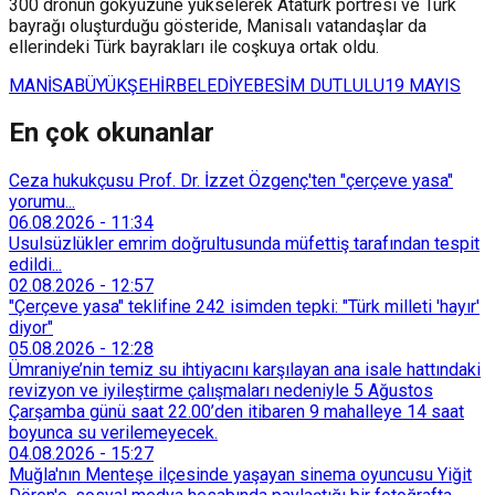
300 dronun gökyüzüne yükselerek Atatürk portresi ve Türk
bayrağı oluşturduğu gösteride, Manisalı vatandaşlar da
ellerindeki Türk bayrakları ile coşkuya ortak oldu.
MANİSA
BÜYÜKŞEHİR
BELEDİYE
BESİM DUTLULU
19 MAYIS
En çok okunanlar
Ceza hukukçusu Prof. Dr. İzzet Özgenç'ten "çerçeve yasa"
yorumu...
06.08.2026
-
11:34
Usulsüzlükler emrim doğrultusunda müfettiş tarafından tespit
edildi...
02.08.2026
-
12:57
"Çerçeve yasa" teklifine 242 isimden tepki: "Türk milleti 'hayır'
diyor"
05.08.2026
-
12:28
Ümraniye’nin temiz su ihtiyacını karşılayan ana isale hattındaki
revizyon ve iyileştirme çalışmaları nedeniyle 5 Ağustos
Çarşamba günü saat 22.00’den itibaren 9 mahalleye 14 saat
boyunca su verilemeyecek.
04.08.2026
-
15:27
Muğla'nın Menteşe ilçesinde yaşayan sinema oyuncusu Yiğit