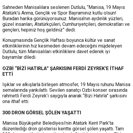
Sahneden Manisalılara seslenen Dutlulu, “Manisa, 19 Mayıs
Atatürk’ü Anma, Gençlik ve Spor Bayramınız kutlu olsun!
Buradan harika görünüyorsunuz. Manisa’nın aydınlık yüzleri,
güzel insanları, Atatürkçüleri, Cumhuriyetçileri, demokratları ve
gençleri; hepiniz hoş geldiniz” dedi.
Konuşmasında Gençlik Haftası boyunca kültür ve sanat
etkinliklerinin hız kesmeden devam edeceğini müjdeleyen
Dutlulu, tüm Manisalıları etkinliklere davet ederek iyi
bayramlar diledi.
OZBİ “BİZİ HATIRLA” ŞARKISINI FERDİ ZEYREK’E İTHAF
ETTİ
Işıklar ve alkışlarla birleşen atmosfer, 19 Mayıs ruhunu Manisa
semalarında yankılattı. Sevilen sanatçı Ozbi konser sırasında
rahmetli Ferdi Zeyrek’i saygıyla anarak “Bizi Hatırla” şarkısını
ona ithaf etti.
300 DRON GÖRSEL ŞÖLEN YAŞATTI
Manisa Büyükşehir Belediyesi’nin Atatürk Kent Park’ta
düzenlediği dron gösterisi kentte görsel şölen yaşattı. Tam