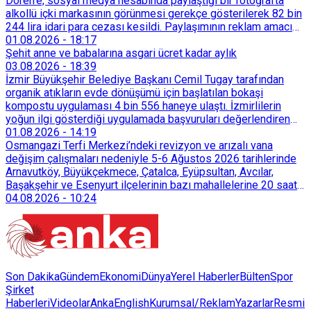
Dören'e, sosyal medya hesabında paylaştığı bir fotoğrafta
alkollü içki markasının görünmesi gerekçe gösterilerek 82 bin
244 lira idari para cezası kesildi. Paylaşımının reklam amacı
taşımadığını savunan Dören, cezanın iptali için yargıya
01.08.2026
-
18:17
başvurdu.
Şehit anne ve babalarına asgari ücret kadar aylık
03.08.2026
-
18:39
İzmir Büyükşehir Belediye Başkanı Cemil Tugay tarafından
organik atıkların evde dönüşümü için başlatılan bokaşi
kompostu uygulaması 4 bin 556 haneye ulaştı. İzmirlilerin
yoğun ilgi gösterdiği uygulamada başvuruları değerlendiren
Tarımsal Hizmetler Dairesi Başkanlığı, farklı ilçelerde toplam
01.08.2026
-
14:19
128 bokaşi kompost eğitimi düzenleyerek İzmirlileri
Osmangazi Terfi Merkezi’ndeki revizyon ve arızalı vana
sürdürülebilir atık yönetimi sistemine dahil etti.
değişim çalışmaları nedeniyle 5-6 Ağustos 2026 tarihlerinde
Arnavutköy, Büyükçekmece, Çatalca, Eyüpsultan, Avcılar,
Başakşehir ve Esenyurt ilçelerinin bazı mahallelerine 20 saat
süreyle su verilemeyecek.
04.08.2026
-
10:24
Son Dakika
Gündem
Ekonomi
Dünya
Yerel Haberler
Bülten
Spor
Şirket
Haberleri
Videolar
AnkaEnglish
Kurumsal/Reklam
Yazarlar
Resmi