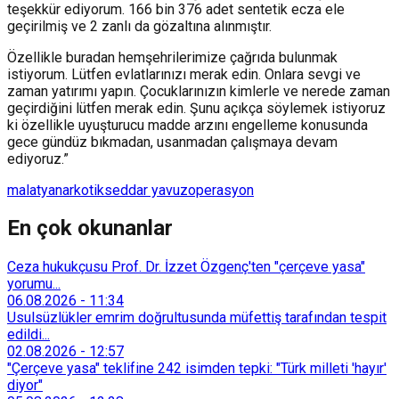
teşekkür ediyorum. 166 bin 376 adet sentetik ecza ele
geçirilmiş ve 2 zanlı da gözaltına alınmıştır.
Özellikle buradan hemşehrilerimize çağrıda bulunmak
istiyorum. Lütfen evlatlarınızı merak edin. Onlara sevgi ve
zaman yatırımı yapın. Çocuklarınızın kimlerle ve nerede zaman
geçirdiğini lütfen merak edin. Şunu açıkça söylemek istiyoruz
ki özellikle uyuşturucu madde arzını engelleme konusunda
gece gündüz bıkmadan, usanmadan çalışmaya devam
ediyoruz.”
malatya
narkotik
seddar yavuz
operasyon
En çok okunanlar
Ceza hukukçusu Prof. Dr. İzzet Özgenç'ten "çerçeve yasa"
yorumu...
06.08.2026
-
11:34
Usulsüzlükler emrim doğrultusunda müfettiş tarafından tespit
edildi...
02.08.2026
-
12:57
"Çerçeve yasa" teklifine 242 isimden tepki: "Türk milleti 'hayır'
diyor"