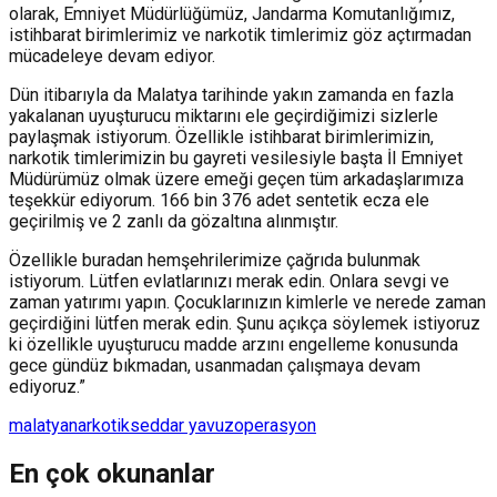
olarak, Emniyet Müdürlüğümüz, Jandarma Komutanlığımız,
istihbarat birimlerimiz ve narkotik timlerimiz göz açtırmadan
mücadeleye devam ediyor.
Dün itibarıyla da Malatya tarihinde yakın zamanda en fazla
yakalanan uyuşturucu miktarını ele geçirdiğimizi sizlerle
paylaşmak istiyorum. Özellikle istihbarat birimlerimizin,
narkotik timlerimizin bu gayreti vesilesiyle başta İl Emniyet
Müdürümüz olmak üzere emeği geçen tüm arkadaşlarımıza
teşekkür ediyorum. 166 bin 376 adet sentetik ecza ele
geçirilmiş ve 2 zanlı da gözaltına alınmıştır.
Özellikle buradan hemşehrilerimize çağrıda bulunmak
istiyorum. Lütfen evlatlarınızı merak edin. Onlara sevgi ve
zaman yatırımı yapın. Çocuklarınızın kimlerle ve nerede zaman
geçirdiğini lütfen merak edin. Şunu açıkça söylemek istiyoruz
ki özellikle uyuşturucu madde arzını engelleme konusunda
gece gündüz bıkmadan, usanmadan çalışmaya devam
ediyoruz.”
malatya
narkotik
seddar yavuz
operasyon
En çok okunanlar