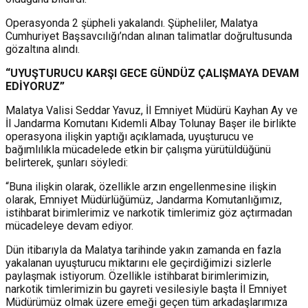
Operasyonda 2 şüpheli yakalandı. Şüpheliler, Malatya
Cumhuriyet Başsavcılığı’ndan alınan talimatlar doğrultusunda
gözaltına alındı.
“UYUŞTURUCU KARŞI GECE GÜNDÜZ ÇALIŞMAYA DEVAM
EDİYORUZ”
Malatya Valisi Seddar Yavuz, İl Emniyet Müdürü Kayhan Ay ve
İl Jandarma Komutanı Kıdemli Albay Tolunay Başer ile birlikte
operasyona ilişkin yaptığı açıklamada, uyuşturucu ve
bağımlılıkla mücadelede etkin bir çalışma yürütüldüğünü
belirterek, şunları söyledi:
“Buna ilişkin olarak, özellikle arzın engellenmesine ilişkin
olarak, Emniyet Müdürlüğümüz, Jandarma Komutanlığımız,
istihbarat birimlerimiz ve narkotik timlerimiz göz açtırmadan
mücadeleye devam ediyor.
Dün itibarıyla da Malatya tarihinde yakın zamanda en fazla
yakalanan uyuşturucu miktarını ele geçirdiğimizi sizlerle
paylaşmak istiyorum. Özellikle istihbarat birimlerimizin,
narkotik timlerimizin bu gayreti vesilesiyle başta İl Emniyet
Müdürümüz olmak üzere emeği geçen tüm arkadaşlarımıza