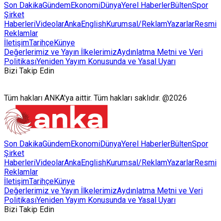
Son Dakika
Gündem
Ekonomi
Dünya
Yerel Haberler
Bülten
Spor
Şirket
Haberleri
Videolar
AnkaEnglish
Kurumsal/Reklam
Yazarlar
Resmi
Reklamlar
İletişim
Tarihçe
Künye
Değerlerimiz ve Yayın İlkelerimiz
Aydınlatma Metni ve Veri
Politikası
Yeniden Yayım Konusunda ve Yasal Uyarı
Bizi Takip Edin
Tüm hakları ANKA'ya aittir. Tüm hakları saklıdır. @2026
Son Dakika
Gündem
Ekonomi
Dünya
Yerel Haberler
Bülten
Spor
Şirket
Haberleri
Videolar
AnkaEnglish
Kurumsal/Reklam
Yazarlar
Resmi
Reklamlar
İletişim
Tarihçe
Künye
Değerlerimiz ve Yayın İlkelerimiz
Aydınlatma Metni ve Veri
Politikası
Yeniden Yayım Konusunda ve Yasal Uyarı
Bizi Takip Edin