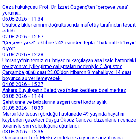
Ceza hukukçusu Prof. Dr. İzzet Özgenç'ten "çerçeve yasa"
yorumu...
06.08.2026
-
11:34
Usulsüzlükler emrim doğrultusunda müfettiş tarafından tespit
edildi...
02.08.2026
-
12:57
"Çerçeve yasa" teklifine 242 isimden tepki: "Türk milleti 'hayır'
diyor"
05.08.2026
-
12:28
Ümraniye’nin temiz su ihtiyacını karşılayan ana isale hattındaki
revizyon ve iyileştirme çalışmaları nedeniyle 5 Ağustos
Çarşamba günü saat 22.00’den itibaren 9 mahalleye 14 saat
boyunca su verilemeyecek.
04.08.2026
-
15:27
Ankara Büyükşehir Belediyesi'nden kedilere özel merkez
08.08.2026
-
11:44
Şehit anne ve babalarına asgari ücret kadar aylık
03.08.2026
-
18:39
Mersin'de tedavi gördüğü hastanede 49 yaşında hayatını
kaybeden gazeteci Duygu Öksüz Canova, düzenlenen cenaze
töreniyle son yolculuğuna uğurlandı.
08.08.2026
-
13:36
Osmangazi Terfi Merkezi’ndeki revizyon ve arızalı vana