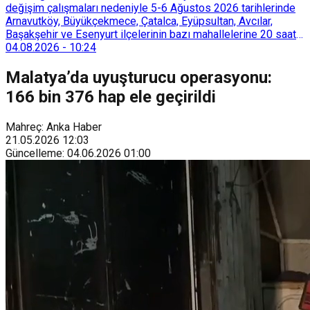
değişim çalışmaları nedeniyle 5-6 Ağustos 2026 tarihlerinde
Arnavutköy, Büyükçekmece, Çatalca, Eyüpsultan, Avcılar,
Başakşehir ve Esenyurt ilçelerinin bazı mahallelerine 20 saat
süreyle su verilemeyecek.
04.08.2026
-
10:24
Malatya’da uyuşturucu operasyonu:
166 bin 376 hap ele geçirildi
Mahreç: Anka Haber
21.05.2026
12:03
Güncelleme
:
04.06.2026
01:00