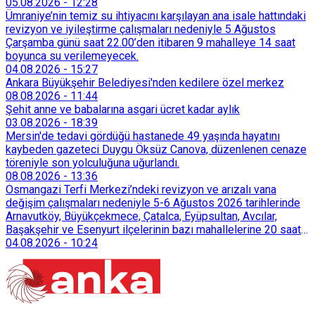
05.08.2026
-
12:28
Ümraniye’nin temiz su ihtiyacını karşılayan ana isale hattındaki
revizyon ve iyileştirme çalışmaları nedeniyle 5 Ağustos
Çarşamba günü saat 22.00’den itibaren 9 mahalleye 14 saat
boyunca su verilemeyecek.
04.08.2026
-
15:27
Ankara Büyükşehir Belediyesi'nden kedilere özel merkez
08.08.2026
-
11:44
Şehit anne ve babalarına asgari ücret kadar aylık
03.08.2026
-
18:39
Mersin'de tedavi gördüğü hastanede 49 yaşında hayatını
kaybeden gazeteci Duygu Öksüz Canova, düzenlenen cenaze
töreniyle son yolculuğuna uğurlandı.
08.08.2026
-
13:36
Osmangazi Terfi Merkezi’ndeki revizyon ve arızalı vana
değişim çalışmaları nedeniyle 5-6 Ağustos 2026 tarihlerinde
Arnavutköy, Büyükçekmece, Çatalca, Eyüpsultan, Avcılar,
Başakşehir ve Esenyurt ilçelerinin bazı mahallelerine 20 saat
süreyle su verilemeyecek.
04.08.2026
-
10:24