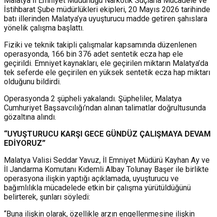
Malatya İl Emniyet Müdürlüğü Narkotik Suçlarla Mücadele ve
İstihbarat Şube müdürlükleri ekipleri, 20 Mayıs 2026 tarihinde
batı illerinden Malatya’ya uyuşturucu madde getiren şahıslara
yönelik çalışma başlattı.
Fiziki ve teknik takipli çalışmalar kapsamında düzenlenen
operasyonda, 166 bin 376 adet sentetik ecza hap ele
geçirildi. Emniyet kaynakları, ele geçirilen miktarın Malatya’da
tek seferde ele geçirilen en yüksek sentetik ecza hap miktarı
olduğunu bildirdi.
Operasyonda 2 şüpheli yakalandı. Şüpheliler, Malatya
Cumhuriyet Başsavcılığı’ndan alınan talimatlar doğrultusunda
gözaltına alındı.
“UYUŞTURUCU KARŞI GECE GÜNDÜZ ÇALIŞMAYA DEVAM
EDİYORUZ”
Malatya Valisi Seddar Yavuz, İl Emniyet Müdürü Kayhan Ay ve
İl Jandarma Komutanı Kıdemli Albay Tolunay Başer ile birlikte
operasyona ilişkin yaptığı açıklamada, uyuşturucu ve
bağımlılıkla mücadelede etkin bir çalışma yürütüldüğünü
belirterek, şunları söyledi:
“Buna ilişkin olarak, özellikle arzın engellenmesine ilişkin