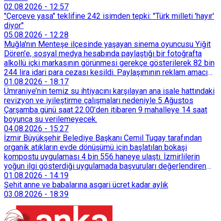
02.08.2026
-
12:57
"Çerçeve yasa" teklifine 242 isimden tepki: "Türk milleti 'hayır'
diyor"
05.08.2026
-
12:28
Muğla'nın Menteşe ilçesinde yaşayan sinema oyuncusu Yiğit
Dören'e, sosyal medya hesabında paylaştığı bir fotoğrafta
alkollü içki markasının görünmesi gerekçe gösterilerek 82 bin
244 lira idari para cezası kesildi. Paylaşımının reklam amacı
taşımadığını savunan Dören, cezanın iptali için yargıya
01.08.2026
-
18:17
başvurdu.
Ümraniye’nin temiz su ihtiyacını karşılayan ana isale hattındaki
revizyon ve iyileştirme çalışmaları nedeniyle 5 Ağustos
Çarşamba günü saat 22.00’den itibaren 9 mahalleye 14 saat
boyunca su verilemeyecek.
04.08.2026
-
15:27
İzmir Büyükşehir Belediye Başkanı Cemil Tugay tarafından
organik atıkların evde dönüşümü için başlatılan bokaşi
kompostu uygulaması 4 bin 556 haneye ulaştı. İzmirlilerin
yoğun ilgi gösterdiği uygulamada başvuruları değerlendiren
Tarımsal Hizmetler Dairesi Başkanlığı, farklı ilçelerde toplam
01.08.2026
-
14:19
128 bokaşi kompost eğitimi düzenleyerek İzmirlileri
Şehit anne ve babalarına asgari ücret kadar aylık
sürdürülebilir atık yönetimi sistemine dahil etti.
03.08.2026
-
18:39