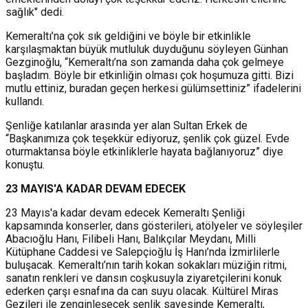
sağlık" dedi.
Kemeraltı’na çok sık geldiğini ve böyle bir etkinlikle
karşılaşmaktan büyük mutluluk duyduğunu söyleyen Günhan
Gezginoğlu, “Kemeraltı’na son zamanda daha çok gelmeye
başladım. Böyle bir etkinliğin olması çok hoşumuza gitti. Bizi
mutlu ettiniz, buradan geçen herkesi gülümsettiniz” ifadelerini
kullandı.
Şenliğe katılanlar arasında yer alan Sultan Erkek de
“Başkanımıza çok teşekkür ediyoruz, şenlik çok güzel. Evde
oturmaktansa böyle etkinliklerle hayata bağlanıyoruz” diye
konuştu.
23 MAYIS'A KADAR DEVAM EDECEK
23 Mayıs'a kadar devam edecek Kemeraltı Şenliği
kapsamında konserler, dans gösterileri, atölyeler ve söyleşiler
Abacıoğlu Hanı, Filibeli Hanı, Balıkçılar Meydanı, Milli
Kütüphane Caddesi ve Salepçioğlu İş Hanı’nda İzmirlilerle
buluşacak. Kemeraltı’nın tarih kokan sokakları müziğin ritmi,
sanatın renkleri ve dansın coşkusuyla ziyaretçilerini konuk
ederken çarşı esnafına da can suyu olacak. Kültürel Miras
Gezileri ile zenginleşecek şenlik sayesinde Kemeraltı,