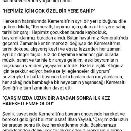
sanatseverlerden yoğun ilgi gördü.
"HEPİMİZ İÇİN ÇOK ÖZEL BİR YERE SAHİP"
Herkesin hatıralarında Kemeraltı’nın ayrı bir yeri olduğunu dile
getiren Mutlu, "Kemeraltı, hepimiz için çok özel bir yere sahip
tarihi bir çarşı. Hepimiz çocukken burada kaybolduk,
bayramlıklarımız buradan alındı. Bütün hayatımız Kemeraltı’nda
geçerdi. Zamanla kentin merkezi değişse de Kemeraltı’nın
tarihi dokusu, alışveriş keyfi ve eşsiz lezzetleri her zaman
ayrı bir değer taşıdı. Biz de bayrama kadar her gün burada
müzik, sanat ve tarihle bir araya gelelim, eski bayramların
coşkusunu yeniden yaşayalım istedik. Bizlere eşlik ettiğiniz
için teşekkür ediyor, herkese iyi eğlenceler diliyorum”
sözleriyle bir hafta boyunca tarihi hanlarından meydanlarına,
her sokağında bambaşka bir heyecanın yaşanacağı Kemeraltı
Şenliği’ne tüm İzmirlileri davet etti.
"ÇARŞIMIZDA UZUN BİR ARADAN SONRA İLK KEZ
HAREKETLENME OLDU"
Şenlik sayesinde Kemeraltı’na bayram öncesinde hareket ve
bereket geldiğini belirten esnaf İlhan Yaylalı, "Çarşımızda uzun
bir aradan sonra ilk kez hareketlenme oldu. Başkanımıza
emeklerinden dolayı çok teşekkür ederiz. Herkesin ellerine