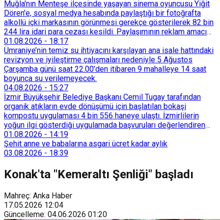
Muğla'nın Menteşe ilçesinde yaşayan sinema oyuncusu Yiğit
Dören'e, sosyal medya hesabında paylaştığı bir fotoğrafta
alkollü içki markasının görünmesi gerekçe gösterilerek 82 bin
244 lira idari para cezası kesildi. Paylaşımının reklam amacı
taşımadığını savunan Dören, cezanın iptali için yargıya
01.08.2026
-
18:17
başvurdu.
Ümraniye’nin temiz su ihtiyacını karşılayan ana isale hattındaki
revizyon ve iyileştirme çalışmaları nedeniyle 5 Ağustos
Çarşamba günü saat 22.00’den itibaren 9 mahalleye 14 saat
boyunca su verilemeyecek.
04.08.2026
-
15:27
İzmir Büyükşehir Belediye Başkanı Cemil Tugay tarafından
organik atıkların evde dönüşümü için başlatılan bokaşi
kompostu uygulaması 4 bin 556 haneye ulaştı. İzmirlilerin
yoğun ilgi gösterdiği uygulamada başvuruları değerlendiren
Tarımsal Hizmetler Dairesi Başkanlığı, farklı ilçelerde toplam
01.08.2026
-
14:19
128 bokaşi kompost eğitimi düzenleyerek İzmirlileri
Şehit anne ve babalarına asgari ücret kadar aylık
sürdürülebilir atık yönetimi sistemine dahil etti.
03.08.2026
-
18:39
Konak'ta "Kemeraltı Şenliği" başladı
Mahreç: Anka Haber
17.05.2026
12:04
Güncelleme
:
04.06.2026
01:20