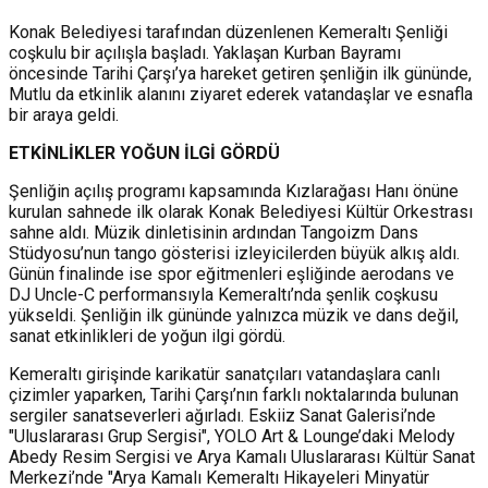
Konak Belediyesi tarafından düzenlenen Kemeraltı Şenliği
coşkulu bir açılışla başladı. Yaklaşan Kurban Bayramı
öncesinde Tarihi Çarşı’ya hareket getiren şenliğin ilk gününde,
Mutlu da etkinlik alanını ziyaret ederek vatandaşlar ve esnafla
bir araya geldi.
ETKİNLİKLER YOĞUN İLGİ GÖRDÜ
Şenliğin açılış programı kapsamında Kızlarağası Hanı önüne
kurulan sahnede ilk olarak Konak Belediyesi Kültür Orkestrası
sahne aldı. Müzik dinletisinin ardından Tangoizm Dans
Stüdyosu’nun tango gösterisi izleyicilerden büyük alkış aldı.
Günün finalinde ise spor eğitmenleri eşliğinde aerodans ve
DJ Uncle-C performansıyla Kemeraltı’nda şenlik coşkusu
yükseldi. Şenliğin ilk gününde yalnızca müzik ve dans değil,
sanat etkinlikleri de yoğun ilgi gördü.
Kemeraltı girişinde karikatür sanatçıları vatandaşlara canlı
çizimler yaparken, Tarihi Çarşı’nın farklı noktalarında bulunan
sergiler sanatseverleri ağırladı. Eskiiz Sanat Galerisi’nde
"Uluslararası Grup Sergisi", YOLO Art & Lounge’daki Melody
Abedy Resim Sergisi ve Arya Kamalı Uluslararası Kültür Sanat
Merkezi’nde "Arya Kamalı Kemeraltı Hikayeleri Minyatür