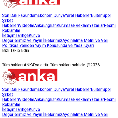
Son Dakika
Gündem
Ekonomi
Dünya
Yerel Haberler
Bülten
Spor
Şirket
Haberleri
Videolar
AnkaEnglish
Kurumsal/Reklam
Yazarlar
Resmi
Reklamlar
İletişim
Tarihçe
Künye
Değerlerimiz ve Yayın İlkelerimiz
Aydınlatma Metni ve Veri
Politikası
Yeniden Yayım Konusunda ve Yasal Uyarı
Bizi Takip Edin
Tüm hakları ANKA'ya aittir. Tüm hakları saklıdır. @2026
Son Dakika
Gündem
Ekonomi
Dünya
Yerel Haberler
Bülten
Spor
Şirket
Haberleri
Videolar
AnkaEnglish
Kurumsal/Reklam
Yazarlar
Resmi
Reklamlar
İletişim
Tarihçe
Künye
Değerlerimiz ve Yayın İlkelerimiz
Aydınlatma Metni ve Veri