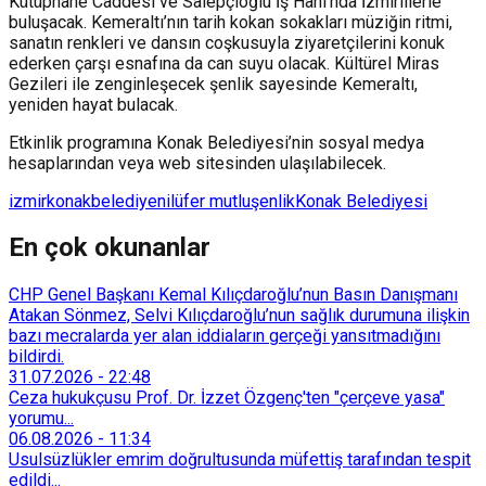
Kütüphane Caddesi ve Salepçioğlu İş Hanı’nda İzmirlilerle
buluşacak. Kemeraltı’nın tarih kokan sokakları müziğin ritmi,
sanatın renkleri ve dansın coşkusuyla ziyaretçilerini konuk
ederken çarşı esnafına da can suyu olacak. Kültürel Miras
Gezileri ile zenginleşecek şenlik sayesinde Kemeraltı,
yeniden hayat bulacak.
Etkinlik programına Konak Belediyesi’nin sosyal medya
hesaplarından veya web sitesinden ulaşılabilecek.
izmir
konak
belediye
nilüfer mutlu
şenlik
Konak Belediyesi
En çok okunanlar
CHP Genel Başkanı Kemal Kılıçdaroğlu’nun Basın Danışmanı
Atakan Sönmez, Selvi Kılıçdaroğlu’nun sağlık durumuna ilişkin
bazı mecralarda yer alan iddiaların gerçeği yansıtmadığını
bildirdi.
31.07.2026
-
22:48
Ceza hukukçusu Prof. Dr. İzzet Özgenç'ten "çerçeve yasa"
yorumu...
06.08.2026
-
11:34
Usulsüzlükler emrim doğrultusunda müfettiş tarafından tespit
edildi...