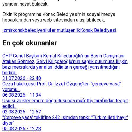
yeniden hayat bulacak.
Etkinlik programına Konak Belediyesi’nin sosyal medya
hesaplarından veya web sitesinden ulaşılabilecek.
izmir
konak
belediye
nilüfer mutlu
şenlik
Konak Belediyesi
En çok okunanlar
CHP Genel Başkanı Kemal Kılıçdaroğlu’nun Basın Danışmanı
Atakan Sönmez, Selvi Kılıçdaroğlu’nun sağlık durumuna ilişkin
bazı mecralarda yer alan iddiaların gerçeği yansıtmadığını
bildirdi.
31.07.2026
-
22:48
Ceza hukukçusu Prof. Dr. İzzet Özgenç'ten "çerçeve yasa"
yorumu...
06.08.2026
-
11:34
Usulsüzlükler emrim doğrultusunda müfettiş tarafından tespit
edildi...
02.08.2026
-
12:57
"Çerçeve yasa" teklifine 242 isimden tepki: "Türk milleti 'hayır'
diyor"
05.08.2026
-
12:28