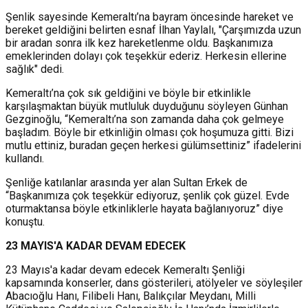
Şenlik sayesinde Kemeraltı’na bayram öncesinde hareket ve
bereket geldiğini belirten esnaf İlhan Yaylalı, "Çarşımızda uzun
bir aradan sonra ilk kez hareketlenme oldu. Başkanımıza
emeklerinden dolayı çok teşekkür ederiz. Herkesin ellerine
sağlık" dedi.
Kemeraltı’na çok sık geldiğini ve böyle bir etkinlikle
karşılaşmaktan büyük mutluluk duyduğunu söyleyen Günhan
Gezginoğlu, “Kemeraltı’na son zamanda daha çok gelmeye
başladım. Böyle bir etkinliğin olması çok hoşumuza gitti. Bizi
mutlu ettiniz, buradan geçen herkesi gülümsettiniz” ifadelerini
kullandı.
Şenliğe katılanlar arasında yer alan Sultan Erkek de
“Başkanımıza çok teşekkür ediyoruz, şenlik çok güzel. Evde
oturmaktansa böyle etkinliklerle hayata bağlanıyoruz” diye
konuştu.
23 MAYIS'A KADAR DEVAM EDECEK
23 Mayıs'a kadar devam edecek Kemeraltı Şenliği
kapsamında konserler, dans gösterileri, atölyeler ve söyleşiler
Abacıoğlu Hanı, Filibeli Hanı, Balıkçılar Meydanı, Milli