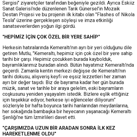
Sergisi" ziyaretçiler tarafından beğeniyle gezildi. Ayrıca Eskiiz
Sanat Galerisi’nde düzenlenen Tarık Günersel’in Mozaik
Destan Projesi ve bu projenin ilk kitabı olan "Flashes of Nikola
Tesla" üzerine gerçekleşen söyleşi ve imza etkinliği
sanatseverlerden yoğun ilgi gördü.
"HEPİMİZ İÇİN ÇOK ÖZEL BİR YERE SAHİP"
Herkesin hatıralarında Kemeraltı’nın ayrı bir yeri olduğunu dile
getiren Mutlu, "Kemeraltı, hepimiz için çok özel bir yere sahip
tarihi bir çarşı. Hepimiz çocukken burada kaybolduk,
bayramlıklarımız buradan alındı. Bütün hayatımız Kemeraltı’nda
geçerdi. Zamanla kentin merkezi değişse de Kemeraltı’nın
tarihi dokusu, alışveriş keyfi ve eşsiz lezzetleri her zaman
ayrı bir değer taşıdı. Biz de bayrama kadar her gün burada
müzik, sanat ve tarihle bir araya gelelim, eski bayramların
coşkusunu yeniden yaşayalım istedik. Bizlere eşlik ettiğiniz
için teşekkür ediyor, herkese iyi eğlenceler diliyorum”
sözleriyle bir hafta boyunca tarihi hanlarından meydanlarına,
her sokağında bambaşka bir heyecanın yaşanacağı Kemeraltı
Şenliği’ne tüm İzmirlileri davet etti.
"ÇARŞIMIZDA UZUN BİR ARADAN SONRA İLK KEZ
HAREKETLENME OLDU"