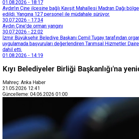
01.08.2026
-
18:17
Aydın'ın Çine ilçesine bağlı Kavşit Mahallesi Madran Dağı bölg
edildi. Yangına 127 personel ile müdahale sürüyor.
30.07.2026
-
17:34
Aydın Çine'de orman yangını
30.07.2026
-
22:02
İzmir Büyükşehir Belediye Başkanı Cemil Tugay tarafından organi
uygulamada başvuruları değerlendiren Tarımsal Hizmetler Dairesi
dahil etti.
01.08.2026
-
14:19
Kıyı Belediyeler Birliği Başkanlığı'na ye
Mahreç: Anka Haber
21.05.2026
12:41
Güncelleme
:
04.06.2026
01:00