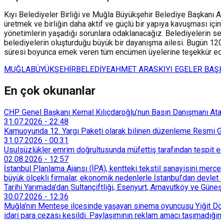
Kıyı Belediyeler Birliği ve Muğla Büyükşehir Belediye Başkanı A
üretmek ve birliğin daha aktif ve güçlü bir yapıya kavuşması için
yönetimlerin yaşadığı sorunlara odaklanacağız. Belediyelerin ses
belediyelerin oluşturduğu büyük bir dayanışma ailesi. Bugün 120
süresi boyunca emek veren tüm encümen üyelerine teşekkür ederek
MUĞLA
BÜYÜKŞEHİR
BELEDİYE
AHMET ARAS
KIYI EGELER BAŞ
En çok okunanlar
CHP Genel Başkanı Kemal Kılıçdaroğlu’nun Basın Danışmanı Atakan
31.07.2026
-
22:48
Kamuoyunda 12. Yargı Paketi olarak bilinen düzenleme Resmi Ga
31.07.2026
-
00:31
Usulsüzlükler emrim doğrultusunda müfettiş tarafından tespit edi
02.08.2026
-
12:57
İstanbul Planlama Ajansı (İPA), kentteki tekstil sanayisini merc
büyük ölçekli firmalar, ekonomik nedenlerle İstanbul’dan devlet 
Tarihi Yarımada’dan Sultançiftliği, Esenyurt, Arnavutköy ve Güneşl
30.07.2026
-
12:36
Muğla'nın Menteşe ilçesinde yaşayan sinema oyuncusu Yiğit Döre
idari para cezası kesildi. Paylaşımının reklam amacı taşımadığın