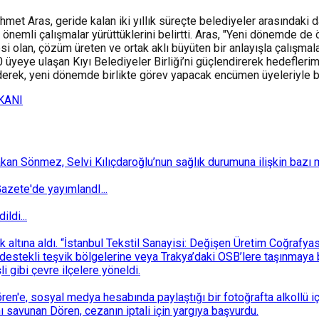
hmet Aras, geride kalan iki yıllık süreçte belediyeler arasındaki
 önemli çalışmalar yürüttüklerini belirtti. Aras, "Yeni dönemde de
i olan, çözüm üreten ve ortak aklı büyüten bir anlayışla çalışmal
 üyeye ulaşan Kıyı Belediyeler Birliği’ni güçlendirerek hedefleri
, yeni dönemde birlikte görev yapacak encümen üyeleriyle birliği
KANI
 Sönmez, Selvi Kılıçdaroğlu’nun sağlık durumuna ilişkin bazı mec
zete'de yayımlandI...
ldi...
ek altına aldı. “İstanbul Tekstil Sanayisi: Değişen Üretim Coğrafy
destekli teşvik bölgelerine veya Trakya’daki OSB’lere taşınmaya b
i gibi çevre ilçelere yöneldi.
n'e, sosyal medya hesabında paylaştığı bir fotoğrafta alkollü i
ı savunan Dören, cezanın iptali için yargıya başvurdu.