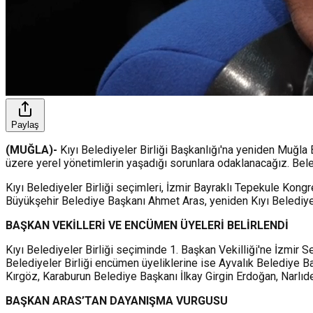
Paylaş
(MUĞLA)-
Kıyı Belediyeler Birliği Başkanlığı'na yeniden Muğla
üzere yerel yönetimlerin yaşadığı sorunlara odaklanacağız. Beled
Kıyı Belediyeler Birliği seçimleri, İzmir Bayraklı Tepekule Kong
Büyükşehir Belediye Başkanı Ahmet Aras, yeniden Kıyı Belediyeler
BAŞKAN VEKİLLERİ VE ENCÜMEN ÜYELERİ BELİRLENDİ
Kıyı Belediyeler Birliği seçiminde 1. Başkan Vekilliği'ne İzmir S
Belediyeler Birliği encümen üyeliklerine ise Ayvalık Belediye B
Kırgöz, Karaburun Belediye Başkanı İlkay Girgin Erdoğan, Narlı
BAŞKAN ARAS’TAN DAYANIŞMA VURGUSU