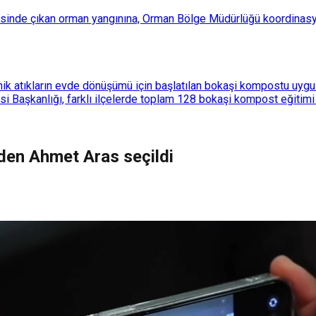
esinde çıkan orman yangınına, Orman Bölge Müdürlüğü koordinasyo
k atıkların evde dönüşümü için başlatılan bokaşi kompostu uygulam
 Başkanlığı, farklı ilçelerde toplam 128 bokaşi kompost eğitimi d
niden Ahmet Aras seçildi