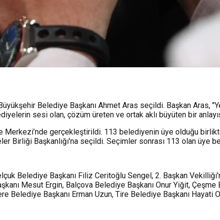
 Büyükşehir Belediye Başkanı Ahmet Aras seçildi. Başkan Aras, "
iyelerin sesi olan, çözüm üreten ve ortak aklı büyüten bir anlayı
re Merkezi’nde gerçekleştirildi. 113 belediyenin üye olduğu birli
 Birliği Başkanlığı'na seçildi. Seçimler sonrası 113 olan üye bele
elçuk Belediye Başkanı Filiz Ceritoğlu Sengel, 2. Başkan Vekilliği'
aşkanı Mesut Ergin, Balçova Belediye Başkanı Onur Yiğit, Çeşme B
dere Belediye Başkanı Erman Uzun, Tire Belediye Başkanı Hayati O