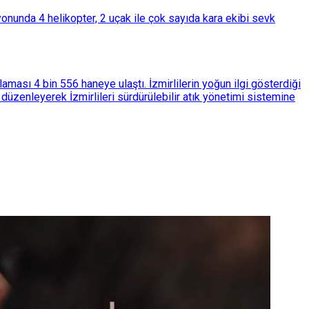
nunda 4 helikopter, 2 uçak ile çok sayıda kara ekibi sevk
ası 4 bin 556 haneye ulaştı. İzmirlilerin yoğun ilgi gösterdiği
üzenleyerek İzmirlileri sürdürülebilir atık yönetimi sistemine