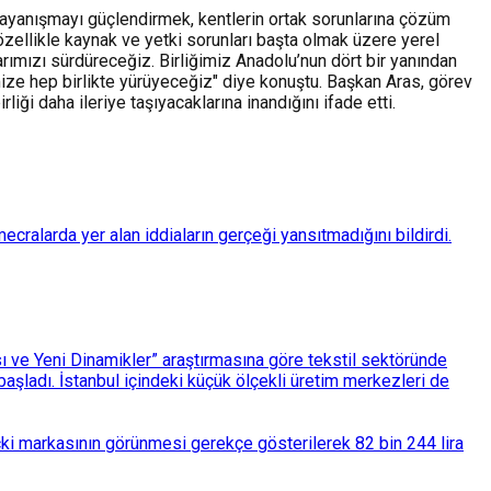
 dayanışmayı güçlendirmek, kentlerin ortak sorunlarına çözüm
 özellikle kaynak ve yetki sorunları başta olmak üzere yerel
arımızı sürdüreceğiz. Birliğimiz Anadolu’nun dört bir yanından
mize hep birlikte yürüyeceğiz" diye konuştu. Başkan Aras, görev
 daha ileriye taşıyacaklarına inandığını ifade etti.
ralarda yer alan iddiaların gerçeği yansıtmadığını bildirdi.
ası ve Yeni Dinamikler” araştırmasına göre tekstil sektöründe
aşladı. İstanbul içindeki küçük ölçekli üretim merkezleri de
çki markasının görünmesi gerekçe gösterilerek 82 bin 244 lira