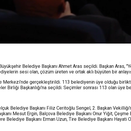
 Büyükşehir Belediye Başkanı Ahmet Aras seçildi. Başkan Aras, "
iyelerin sesi olan, çözüm üreten ve ortak aklı büyüten bir anlayı
re Merkezi’nde gerçekleştirildi. 113 belediyenin üye olduğu birli
 Birliği Başkanlığı'na seçildi. Seçimler sonrası 113 olan üye bele
elçuk Belediye Başkanı Filiz Ceritoğlu Sengel, 2. Başkan Vekilliği'
aşkanı Mesut Ergin, Balçova Belediye Başkanı Onur Yiğit, Çeşme B
dere Belediye Başkanı Erman Uzun, Tire Belediye Başkanı Hayati O