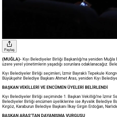
Paylaş
(MUĞLA)-
Kıyı Belediyeler Birliği Başkanlığı'na yeniden Muğla
üzere yerel yönetimlerin yaşadığı sorunlara odaklanacağız. Beled
Kıyı Belediyeler Birliği seçimleri, İzmir Bayraklı Tepekule Kong
Büyükşehir Belediye Başkanı Ahmet Aras, yeniden Kıyı Belediyeler
BAŞKAN VEKİLLERİ VE ENCÜMEN ÜYELERİ BELİRLENDİ
Kıyı Belediyeler Birliği seçiminde 1. Başkan Vekilliği'ne İzmir S
Belediyeler Birliği encümen üyeliklerine ise Ayvalık Belediye B
Kırgöz, Karaburun Belediye Başkanı İlkay Girgin Erdoğan, Narlı
BAŞKAN ARAS’TAN DAYANIŞMA VURGUSU