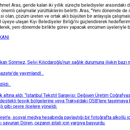
hmet Aras, geride kalan iki yıllık süreçte belediyeler arasındaki
 önemli çalışmalar yürüttüklerini belirtti. Aras, "Yeni dönemde de
i olan, çözüm üreten ve ortak aklı büyüten bir anlayışla çalışmal
 üyeye ulaşan Kıyı Belediyeler Birliği’ni güçlendirerek hedefleri
, yeni dönemde birlikte görev yapacak encümen üyeleriyle birliği
KANI
 Sönmez, Selvi Kılıçdaroğlu’nun sağlık durumuna ilişkin bazı mec
zete'de yayımlandI...
ldi...
ek altına aldı. “İstanbul Tekstil Sanayisi: Değişen Üretim Coğrafy
destekli teşvik bölgelerine veya Trakya’daki OSB’lere taşınmaya b
i gibi çevre ilçelere yöneldi.
n'e, sosyal medya hesabında paylaştığı bir fotoğrafta alkollü i
ı savunan Dören, cezanın iptali için yargıya başvurdu.