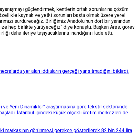
 dayanışmayı güçlendirmek, kentlerin ortak sorunlarına çözüm
 özellikle kaynak ve yetki sorunları başta olmak üzere yerel
arımızı sürdüreceğiz. Birliğimiz Anadolu’nun dört bir yanından
mize hep birlikte yürüyeceğiz" diye konuştu. Başkan Aras, görev
 daha ileriye taşıyacaklarına inandığını ifade etti.
ralarda yer alan iddiaların gerçeği yansıtmadığını bildirdi.
ası ve Yeni Dinamikler” araştırmasına göre tekstil sektöründe
aşladı. İstanbul içindeki küçük ölçekli üretim merkezleri de
çki markasının görünmesi gerekçe gösterilerek 82 bin 244 lira