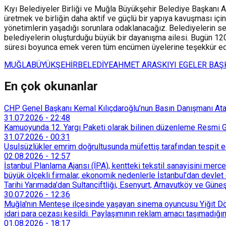
Kıyı Belediyeler Birliği ve Muğla Büyükşehir Belediye Başkanı A
üretmek ve birliğin daha aktif ve güçlü bir yapıya kavuşması için
yönetimlerin yaşadığı sorunlara odaklanacağız. Belediyelerin ses
belediyelerin oluşturduğu büyük bir dayanışma ailesi. Bugün 120
süresi boyunca emek veren tüm encümen üyelerine teşekkür ederek
MUĞLA
BÜYÜKŞEHİR
BELEDİYE
AHMET ARAS
KIYI EGELER BAŞ
En çok okunanlar
CHP Genel Başkanı Kemal Kılıçdaroğlu’nun Basın Danışmanı Atakan
31.07.2026
-
22:48
Kamuoyunda 12. Yargı Paketi olarak bilinen düzenleme Resmi Ga
31.07.2026
-
00:31
Usulsüzlükler emrim doğrultusunda müfettiş tarafından tespit edi
02.08.2026
-
12:57
İstanbul Planlama Ajansı (İPA), kentteki tekstil sanayisini merc
büyük ölçekli firmalar, ekonomik nedenlerle İstanbul’dan devlet 
Tarihi Yarımada’dan Sultançiftliği, Esenyurt, Arnavutköy ve Güneşl
30.07.2026
-
12:36
Muğla'nın Menteşe ilçesinde yaşayan sinema oyuncusu Yiğit Döre
idari para cezası kesildi. Paylaşımının reklam amacı taşımadığın
01.08.2026
-
18:17