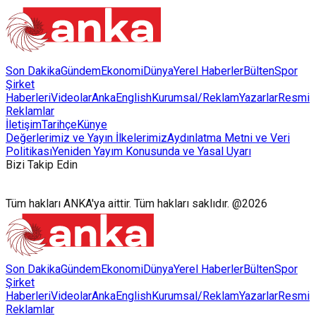
Son Dakika
Gündem
Ekonomi
Dünya
Yerel Haberler
Bülten
Spor
Şirket
Haberleri
Videolar
AnkaEnglish
Kurumsal/Reklam
Yazarlar
Resmi
Reklamlar
İletişim
Tarihçe
Künye
Değerlerimiz ve Yayın İlkelerimiz
Aydınlatma Metni ve Veri
Politikası
Yeniden Yayım Konusunda ve Yasal Uyarı
Bizi Takip Edin
Tüm hakları ANKA'ya aittir. Tüm hakları saklıdır. @2026
Son Dakika
Gündem
Ekonomi
Dünya
Yerel Haberler
Bülten
Spor
Şirket
Haberleri
Videolar
AnkaEnglish
Kurumsal/Reklam
Yazarlar
Resmi
Reklamlar