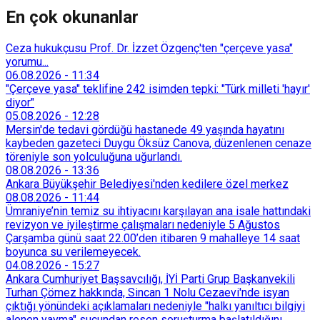
En çok okunanlar
Ceza hukukçusu Prof. Dr. İzzet Özgenç'ten "çerçeve yasa"
yorumu...
06.08.2026
-
11:34
"Çerçeve yasa" teklifine 242 isimden tepki: "Türk milleti 'hayır'
diyor"
05.08.2026
-
12:28
Mersin'de tedavi gördüğü hastanede 49 yaşında hayatını
kaybeden gazeteci Duygu Öksüz Canova, düzenlenen cenaze
töreniyle son yolculuğuna uğurlandı.
08.08.2026
-
13:36
Ankara Büyükşehir Belediyesi'nden kedilere özel merkez
08.08.2026
-
11:44
Ümraniye’nin temiz su ihtiyacını karşılayan ana isale hattındaki
revizyon ve iyileştirme çalışmaları nedeniyle 5 Ağustos
Çarşamba günü saat 22.00’den itibaren 9 mahalleye 14 saat
boyunca su verilemeyecek.
04.08.2026
-
15:27
Ankara Cumhuriyet Başsavcılığı, İYİ Parti Grup Başkanvekili
Turhan Çömez hakkında, Sincan 1 Nolu Cezaevi'nde isyan
çıktığı yönündeki açıklamaları nedeniyle "halkı yanıltıcı bilgiyi
alenen yayma" suçundan resen soruşturma başlatıldığını