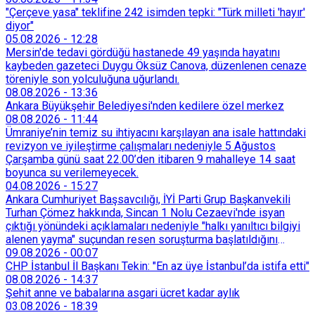
"Çerçeve yasa" teklifine 242 isimden tepki: "Türk milleti 'hayır'
diyor"
05.08.2026
-
12:28
Mersin'de tedavi gördüğü hastanede 49 yaşında hayatını
kaybeden gazeteci Duygu Öksüz Canova, düzenlenen cenaze
töreniyle son yolculuğuna uğurlandı.
08.08.2026
-
13:36
Ankara Büyükşehir Belediyesi'nden kedilere özel merkez
08.08.2026
-
11:44
Ümraniye’nin temiz su ihtiyacını karşılayan ana isale hattındaki
revizyon ve iyileştirme çalışmaları nedeniyle 5 Ağustos
Çarşamba günü saat 22.00’den itibaren 9 mahalleye 14 saat
boyunca su verilemeyecek.
04.08.2026
-
15:27
Ankara Cumhuriyet Başsavcılığı, İYİ Parti Grup Başkanvekili
Turhan Çömez hakkında, Sincan 1 Nolu Cezaevi'nde isyan
çıktığı yönündeki açıklamaları nedeniyle "halkı yanıltıcı bilgiyi
alenen yayma" suçundan resen soruşturma başlatıldığını
duyurdu.
09.08.2026
-
00:07
CHP İstanbul İl Başkanı Tekin: "En az üye İstanbul’da istifa etti"
08.08.2026
-
14:37
Şehit anne ve babalarına asgari ücret kadar aylık
03.08.2026
-
18:39