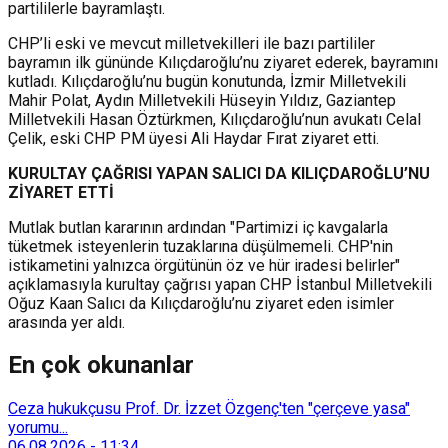
partililerle bayramlaştı.
CHP’li eski ve mevcut milletvekilleri ile bazı partililer
bayramın ilk gününde Kılıçdaroğlu’nu ziyaret ederek, bayramını
kutladı. Kılıçdaroğlu’nu bugün konutunda, İzmir Milletvekili
Mahir Polat, Aydın Milletvekili Hüseyin Yıldız, Gaziantep
Milletvekili Hasan Öztürkmen, Kılıçdaroğlu’nun avukatı Celal
Çelik, eski CHP PM üyesi Ali Haydar Fırat ziyaret etti.
KURULTAY ÇAĞRISI YAPAN SALICI DA KILIÇDAROĞLU’NU
ZİYARET ETTİ
Mutlak butlan kararının ardından "Partimizi iç kavgalarla
tüketmek isteyenlerin tuzaklarına düşülmemeli. CHP'nin
istikametini yalnızca örgütünün öz ve hür iradesi belirler"
açıklamasıyla kurultay çağrısı yapan CHP İstanbul Milletvekili
Oğuz Kaan Salıcı da Kılıçdaroğlu’nu ziyaret eden isimler
arasında yer aldı.
En çok okunanlar
Ceza hukukçusu Prof. Dr. İzzet Özgenç'ten "çerçeve yasa"
yorumu...
06.08.2026
-
11:34