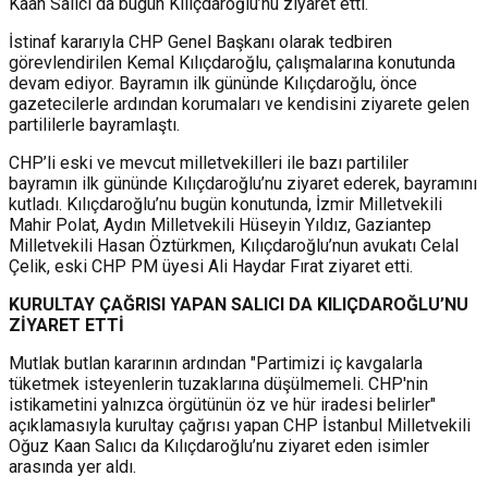
Kaan Salıcı da bugün Kılıçdaroğlu’nu ziyaret etti.
İstinaf kararıyla CHP Genel Başkanı olarak tedbiren
görevlendirilen Kemal Kılıçdaroğlu, çalışmalarına konutunda
devam ediyor. Bayramın ilk gününde Kılıçdaroğlu, önce
gazetecilerle ardından korumaları ve kendisini ziyarete gelen
partililerle bayramlaştı.
CHP’li eski ve mevcut milletvekilleri ile bazı partililer
bayramın ilk gününde Kılıçdaroğlu’nu ziyaret ederek, bayramını
kutladı. Kılıçdaroğlu’nu bugün konutunda, İzmir Milletvekili
Mahir Polat, Aydın Milletvekili Hüseyin Yıldız, Gaziantep
Milletvekili Hasan Öztürkmen, Kılıçdaroğlu’nun avukatı Celal
Çelik, eski CHP PM üyesi Ali Haydar Fırat ziyaret etti.
KURULTAY ÇAĞRISI YAPAN SALICI DA KILIÇDAROĞLU’NU
ZİYARET ETTİ
Mutlak butlan kararının ardından "Partimizi iç kavgalarla
tüketmek isteyenlerin tuzaklarına düşülmemeli. CHP'nin
istikametini yalnızca örgütünün öz ve hür iradesi belirler"
açıklamasıyla kurultay çağrısı yapan CHP İstanbul Milletvekili
Oğuz Kaan Salıcı da Kılıçdaroğlu’nu ziyaret eden isimler
arasında yer aldı.