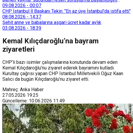
duyurdu.
09.08.2026
-
00:07
CHP İstanbul İl Başkanı Tekin: "En az üye İstanbul’da istifa etti"
08.08.2026
-
14:37
Şehit anne ve babalarına asgari ücret kadar aylık
03.08.2026
-
18:39
Kemal Kılıçdaroğlu’na bayram
ziyaretleri
CHP’li bazı isimler çalışmalarına konutunda devam eden
Kemal Kılıçdaroğlu’nu ziyaret ederek bayramını kutladı.
Kurultay çağrısı yapan CHP İstanbul Milletvekili Oğuz Kaan
Salıcı da bugün Kılıçdaroğlu’nu ziyaret etti.
Mahreç: Anka Haber
27.05.2026
19:25
Güncelleme
:
10.06.2026
11:49