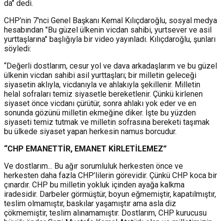
da" dedi.
CHP’nin 7'nci Genel Başkanı Kemal Kılıçdaroğlu, sosyal medya
hesabından "Bu güzel ülkenin vicdan sahibi, yurtsever ve asil
yurttaşlarına" başlığıyla bir video yayınladı. Kılıçdaroğlu, şunları
söyledi:
“Değerli dostlarım, cesur yol ve dava arkadaşlarım ve bu güzel
ülkenin vicdan sahibi asil yurttaşları; bir milletin geleceği
siyasetin aklıyla, vicdanıyla ve ahlakıyla şekillenir. Milletin
helal sofraları temiz siyasetle bereketlenir. Çünkü kirlenen
siyaset önce vicdanı çürütür, sonra ahlakı yok eder ve en
sonunda gözünü milletin ekmeğine diker. İşte bu yüzden
siyaseti temiz tutmak ve milletin sofrasına bereketi taşımak
bu ülkede siyaset yapan herkesin namus borcudur.
“CHP EMANETTİR, EMANET KİRLETİLEMEZ”
Ve dostlarım... Bu ağır sorumluluk herkesten önce ve
herkesten daha fazla CHP’lilerin görevidir. Çünkü CHP koca bir
çınardır. CHP bu milletin yokluk içinden ayağa kalkma
iradesidir. Darbeler görmüştür, boyun eğmemiştir, kapatılmıştır,
teslim olmamıştır, baskılar yaşamıştır ama asla diz
çökmemiştir, teslim alınamamıştır. Dostlarım, CHP kurucusu