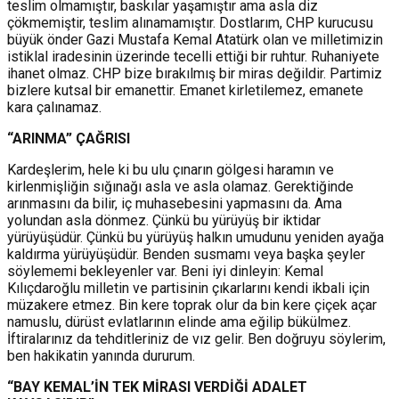
teslim olmamıştır, baskılar yaşamıştır ama asla diz
çökmemiştir, teslim alınamamıştır. Dostlarım, CHP kurucusu
büyük önder Gazi Mustafa Kemal Atatürk olan ve milletimizin
istiklal iradesinin üzerinde tecelli ettiği bir ruhtur. Ruhaniyete
ihanet olmaz. CHP bize bırakılmış bir miras değildir. Partimiz
bizlere kutsal bir emanettir. Emanet kirletilemez, emanete
kara çalınamaz.
“ARINMA” ÇAĞRISI
Kardeşlerim, hele ki bu ulu çınarın gölgesi haramın ve
kirlenmişliğin sığınağı asla ve asla olamaz. Gerektiğinde
arınmasını da bilir, iç muhasebesini yapmasını da. Ama
yolundan asla dönmez. Çünkü bu yürüyüş bir iktidar
yürüyüşüdür. Çünkü bu yürüyüş halkın umudunu yeniden ayağa
kaldırma yürüyüşüdür. Benden susmamı veya başka şeyler
söylememi bekleyenler var. Beni iyi dinleyin: Kemal
Kılıçdaroğlu milletin ve partisinin çıkarlarını kendi ikbali için
müzakere etmez. Bin kere toprak olur da bin kere çiçek açar
namuslu, dürüst evlatlarının elinde ama eğilip bükülmez.
İftiralarınız da tehditleriniz de vız gelir. Ben doğruyu söylerim,
ben hakikatin yanında dururum.
“BAY KEMAL’İN TEK MİRASI VERDİĞİ ADALET