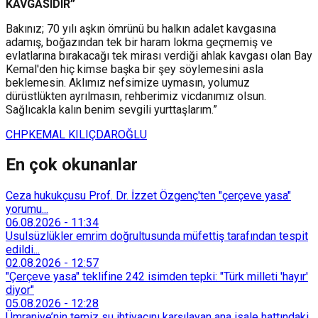
KAVGASIDIR”
Bakınız; 70 yılı aşkın ömrünü bu halkın adalet kavgasına
adamış, boğazından tek bir haram lokma geçmemiş ve
evlatlarına bırakacağı tek mirası verdiği ahlak kavgası olan Bay
Kemal'den hiç kimse başka bir şey söylemesini asla
beklemesin. Aklımız nefsimize uymasın, yolumuz
dürüstlükten ayrılmasın, rehberimiz vicdanımız olsun.
Sağlıcakla kalın benim sevgili yurttaşlarım.”
CHP
KEMAL KILIÇDAROĞLU
En çok okunanlar
Ceza hukukçusu Prof. Dr. İzzet Özgenç'ten "çerçeve yasa"
yorumu...
06.08.2026
-
11:34
Usulsüzlükler emrim doğrultusunda müfettiş tarafından tespit
edildi...
02.08.2026
-
12:57
"Çerçeve yasa" teklifine 242 isimden tepki: "Türk milleti 'hayır'
diyor"
05.08.2026
-
12:28
Ümraniye’nin temiz su ihtiyacını karşılayan ana isale hattındaki