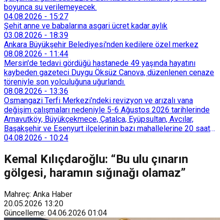
boyunca su verilemeyecek.
04.08.2026
-
15:27
Şehit anne ve babalarına asgari ücret kadar aylık
03.08.2026
-
18:39
Ankara Büyükşehir Belediyesi'nden kedilere özel merkez
08.08.2026
-
11:44
Mersin'de tedavi gördüğü hastanede 49 yaşında hayatını
kaybeden gazeteci Duygu Öksüz Canova, düzenlenen cenaze
töreniyle son yolculuğuna uğurlandı.
08.08.2026
-
13:36
Osmangazi Terfi Merkezi’ndeki revizyon ve arızalı vana
değişim çalışmaları nedeniyle 5-6 Ağustos 2026 tarihlerinde
Arnavutköy, Büyükçekmece, Çatalca, Eyüpsultan, Avcılar,
Başakşehir ve Esenyurt ilçelerinin bazı mahallelerine 20 saat
süreyle su verilemeyecek.
04.08.2026
-
10:24
Kemal Kılıçdaroğlu: “Bu ulu çınarın
gölgesi, haramın sığınağı olamaz”
Mahreç: Anka Haber
20.05.2026
13:20
Güncelleme
:
04.06.2026
01:04