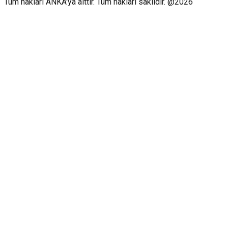
Tüm hakları ANKA'ya aittir. Tüm hakları saklıdır. @2026