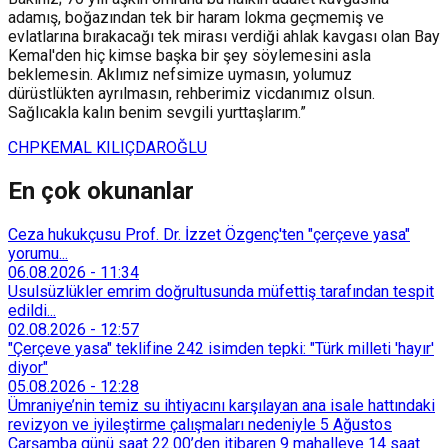
adamış, boğazından tek bir haram lokma geçmemiş ve
evlatlarına bırakacağı tek mirası verdiği ahlak kavgası olan Bay
Kemal'den hiç kimse başka bir şey söylemesini asla
beklemesin. Aklımız nefsimize uymasın, yolumuz
dürüstlükten ayrılmasın, rehberimiz vicdanımız olsun.
Sağlıcakla kalın benim sevgili yurttaşlarım.”
CHP
KEMAL KILIÇDAROĞLU
En çok okunanlar
Ceza hukukçusu Prof. Dr. İzzet Özgenç'ten "çerçeve yasa"
yorumu...
06.08.2026
-
11:34
Usulsüzlükler emrim doğrultusunda müfettiş tarafından tespit
edildi...
02.08.2026
-
12:57
"Çerçeve yasa" teklifine 242 isimden tepki: "Türk milleti 'hayır'
diyor"
05.08.2026
-
12:28
Ümraniye’nin temiz su ihtiyacını karşılayan ana isale hattındaki
revizyon ve iyileştirme çalışmaları nedeniyle 5 Ağustos
Çarşamba günü saat 22.00’den itibaren 9 mahalleye 14 saat