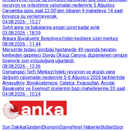
revizyon ve iyileştirme çalışmaları nedeniyle 5 Ağustos
Çarşamba günü saat 22.00’den itibaren 9 mahalleye 14 saat
boyunca su verilemeyecek.
04.08.2026
-
15:27
Şehit anne ve babalarına asgari ücret kadar aylık
03.08.2026
-
18:39
Ankara Büyükşehir Belediyesi'nden kedilere özel merkez
08.08.2026
-
11:44
Mersin'de tedavi gördüğü hastanede 49 yaşında hayatını
kaybeden gazeteci Duygu Öksüz Canova, düzenlenen cenaze
töreniyle son yolculuğuna uğurlandı.
08.08.2026
-
13:36
Osmangazi Terfi Merkezi’ndeki revizyon ve arızalı vana
değişim çalışmaları nedeniyle 5-6 Ağustos 2026 tarihlerinde
Arnavutköy, Büyükçekmece, Çatalca, Eyüpsultan, Avcılar,
Başakşehir ve Esenyurt ilçelerinin bazı mahallelerine 20 saat
süreyle su verilemeyecek.
04.08.2026
-
10:24
Son Dakika
Gündem
Ekonomi
Dünya
Yerel Haberler
Bülten
Spor