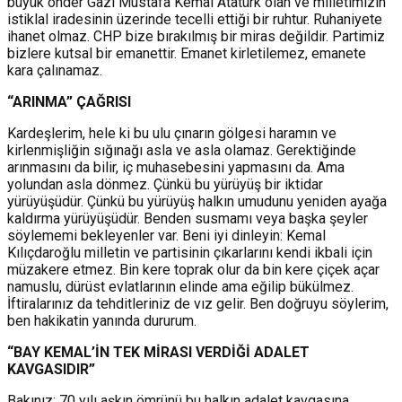
büyük önder Gazi Mustafa Kemal Atatürk olan ve milletimizin
istiklal iradesinin üzerinde tecelli ettiği bir ruhtur. Ruhaniyete
ihanet olmaz. CHP bize bırakılmış bir miras değildir. Partimiz
bizlere kutsal bir emanettir. Emanet kirletilemez, emanete
kara çalınamaz.
“ARINMA” ÇAĞRISI
Kardeşlerim, hele ki bu ulu çınarın gölgesi haramın ve
kirlenmişliğin sığınağı asla ve asla olamaz. Gerektiğinde
arınmasını da bilir, iç muhasebesini yapmasını da. Ama
yolundan asla dönmez. Çünkü bu yürüyüş bir iktidar
yürüyüşüdür. Çünkü bu yürüyüş halkın umudunu yeniden ayağa
kaldırma yürüyüşüdür. Benden susmamı veya başka şeyler
söylememi bekleyenler var. Beni iyi dinleyin: Kemal
Kılıçdaroğlu milletin ve partisinin çıkarlarını kendi ikbali için
müzakere etmez. Bin kere toprak olur da bin kere çiçek açar
namuslu, dürüst evlatlarının elinde ama eğilip bükülmez.
İftiralarınız da tehditleriniz de vız gelir. Ben doğruyu söylerim,
ben hakikatin yanında dururum.
“BAY KEMAL’İN TEK MİRASI VERDİĞİ ADALET
KAVGASIDIR”
Bakınız; 70 yılı aşkın ömrünü bu halkın adalet kavgasına