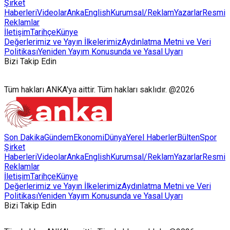
Şirket
Haberleri
Videolar
AnkaEnglish
Kurumsal/Reklam
Yazarlar
Resmi
Reklamlar
İletişim
Tarihçe
Künye
Değerlerimiz ve Yayın İlkelerimiz
Aydınlatma Metni ve Veri
Politikası
Yeniden Yayım Konusunda ve Yasal Uyarı
Bizi Takip Edin
Tüm hakları ANKA'ya aittir. Tüm hakları saklıdır. @2026
Son Dakika
Gündem
Ekonomi
Dünya
Yerel Haberler
Bülten
Spor
Şirket
Haberleri
Videolar
AnkaEnglish
Kurumsal/Reklam
Yazarlar
Resmi
Reklamlar
İletişim
Tarihçe
Künye
Değerlerimiz ve Yayın İlkelerimiz
Aydınlatma Metni ve Veri
Politikası
Yeniden Yayım Konusunda ve Yasal Uyarı
Bizi Takip Edin