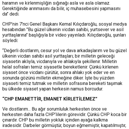
haramın ve kirlenmişliğin sığınağı asla ve asla olamaz.
Gerektiğinde arınmasını da bilir, iç muhasebesini yapmasını
da" dedi.
CHP’nin 7'nci Genel Başkanı Kemal Kılıçdaroğlu, sosyal medya
hesabından "Bu güzel ülkenin vicdan sahibi, yurtsever ve asil
yurttaşlarına" başlığıyla bir video yayınladı. Kılıçdaroğlu, şunları
söyledi:
“Değerli dostlarım, cesur yol ve dava arkadaşlarım ve bu güzel
ülkenin vicdan sahibi asil yurttaşları; bir milletin geleceği
siyasetin aklıyla, vicdanıyla ve ahlakıyla şekillenir. Milletin
helal sofraları temiz siyasetle bereketlenir. Çünkü kirlenen
siyaset önce vicdanı çürütür, sonra ahlakı yok eder ve en
sonunda gözünü milletin ekmeğine diker. İşte bu yüzden
siyaseti temiz tutmak ve milletin sofrasına bereketi taşımak
bu ülkede siyaset yapan herkesin namus borcudur.
“CHP EMANETTİR, EMANET KİRLETİLEMEZ”
Ve dostlarım... Bu ağır sorumluluk herkesten önce ve
herkesten daha fazla CHP’lilerin görevidir. Çünkü CHP koca bir
çınardır. CHP bu milletin yokluk içinden ayağa kalkma
iradesidir. Darbeler görmüştür, boyun eğmemiştir, kapatılmıştır,