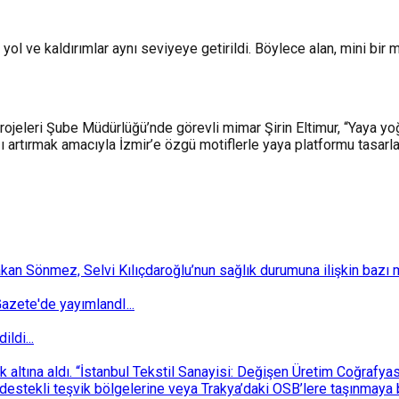
 yol ve kaldırımlar aynı seviyeye getirildi. Böylece alan, mini bir
ojeleri Şube Müdürlüğü’nde görevli mimar Şirin Eltimur, “Yaya yoğ
ı artırmak amacıyla İzmir’e özgü motiflerle yaya platformu tasarla
 Sönmez, Selvi Kılıçdaroğlu’nun sağlık durumuna ilişkin bazı mec
zete'de yayımlandI...
ldi...
ek altına aldı. “İstanbul Tekstil Sanayisi: Değişen Üretim Coğrafy
destekli teşvik bölgelerine veya Trakya’daki OSB’lere taşınmaya b