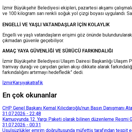
İzmir Büyükşehir Belediyesi ekipleri, pazartesi akşamı çalışmala
ve 100 kilogram sarı renkli soğuk yol çizgi boyası uygulandı. Sa
ENGELLİ VE YAŞLI VATANDAŞLAR İÇİN KOLAYLIK
Engelli ve yaşlı vatandaşların erişimi göz önünde bulundurularak
çıkmadan güvenle geçebiliyor.
AMAÇ YAYA GÜVENLİĞİ VE SÜRÜCÜ FARKINDALIĞI
İzmir Büyükşehir Belediyesi Ulaşım Dairesi Başkanlığı Ulaşım Pr
tramvay durağı ve çarşıdan gelen akışı dikkate alarak farkındalığ
farkındalığını artırmayı hedefledik” dedi.
İzmir
Karşıyaka
trafik
En çok okunanlar
CHP Genel Başkanı Kemal Kılıçdaroğlu’nun Basın Danışmanı Atakan
31.07.2026
-
22:48
Kamuoyunda 12. Yargı Paketi olarak bilinen düzenleme Resmi Ga
31.07.2026
-
00:31
Usulsüzlükler emrim doğrultusunda müfettiş tarafından tespit edi