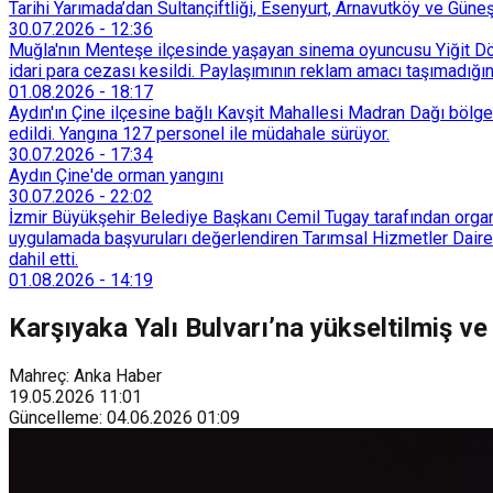
Tarihi Yarımada’dan Sultançiftliği, Esenyurt, Arnavutköy ve Güneşl
30.07.2026
-
12:36
Muğla'nın Menteşe ilçesinde yaşayan sinema oyuncusu Yiğit Döre
idari para cezası kesildi. Paylaşımının reklam amacı taşımadığın
01.08.2026
-
18:17
Aydın'ın Çine ilçesine bağlı Kavşit Mahallesi Madran Dağı bölg
edildi. Yangına 127 personel ile müdahale sürüyor.
30.07.2026
-
17:34
Aydın Çine'de orman yangını
30.07.2026
-
22:02
İzmir Büyükşehir Belediye Başkanı Cemil Tugay tarafından organi
uygulamada başvuruları değerlendiren Tarımsal Hizmetler Dairesi
dahil etti.
01.08.2026
-
14:19
Karşıyaka Yalı Bulvarı’na yükseltilmiş v
Mahreç: Anka Haber
19.05.2026
11:01
Güncelleme
:
04.06.2026
01:09