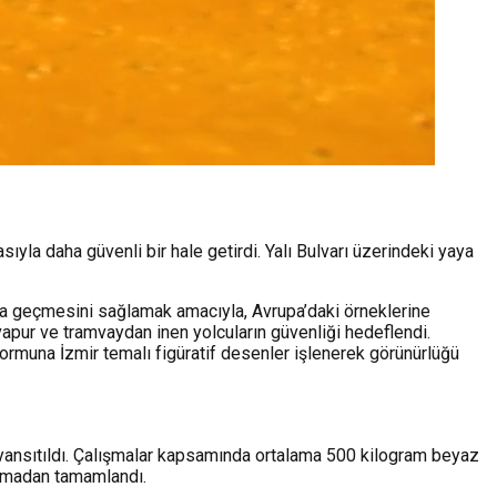
ıyla daha güvenli bir hale getirdi. Yalı Bulvarı üzerindeki yaya
ıya geçmesini sağlamak amacıyla, Avrupa’daki örneklerine
 vapur ve tramvaydan inen yolcuların güvenliği hedeflendi.
formuna İzmir temalı figüratif desenler işlenerek görünürlüğü
ri yansıtıldı. Çalışmalar kapsamında ortalama 500 kilogram beyaz
şlamadan tamamlandı.