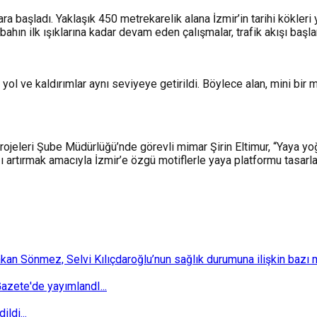
ra başladı. Yaklaşık 450 metrekarelik alana İzmir’in tarihi kökle
bahın ilk ışıklarına kadar devam eden çalışmalar, trafik akışı ba
 yol ve kaldırımlar aynı seviyeye getirildi. Böylece alan, mini bir
ojeleri Şube Müdürlüğü’nde görevli mimar Şirin Eltimur, “Yaya yoğ
ı artırmak amacıyla İzmir’e özgü motiflerle yaya platformu tasarla
 Sönmez, Selvi Kılıçdaroğlu’nun sağlık durumuna ilişkin bazı mec
zete'de yayımlandI...
ldi...