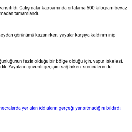
ri yansıtıldı. Çalışmalar kapsamında ortalama 500 kilogram beyaz
şlamadan tamamlandı.
 meydan görünümü kazanırken, yayalar karşıya kaldırım inip
unluğunun fazla olduğu bir bölge olduğu için, vapur iskelesi,
dık. Yayaların güvenli geçişini sağlarken, sürücülerin de
ralarda yer alan iddiaların gerçeği yansıtmadığını bildirdi.