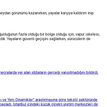
 meydan görünümü kazanırken, yayalar karşıya kaldırım inip
unluğunun fazla olduğu bir bölge olduğu için, vapur iskelesi,
dık. Yayaların güvenli geçişini sağlarken, sürücülerin de
ralarda yer alan iddiaların gerçeği yansıtmadığını bildirdi.
ası ve Yeni Dinamikler” araştırmasına göre tekstil sektöründe
aşladı. İstanbul içindeki küçük ölçekli üretim merkezleri de