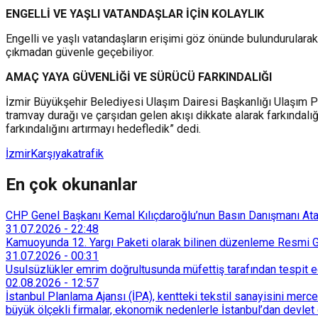
ENGELLİ VE YAŞLI VATANDAŞLAR İÇİN KOLAYLIK
Engelli ve yaşlı vatandaşların erişimi göz önünde bulundurularak
çıkmadan güvenle geçebiliyor.
AMAÇ YAYA GÜVENLİĞİ VE SÜRÜCÜ FARKINDALIĞI
İzmir Büyükşehir Belediyesi Ulaşım Dairesi Başkanlığı Ulaşım Pr
tramvay durağı ve çarşıdan gelen akışı dikkate alarak farkındalığ
farkındalığını artırmayı hedefledik” dedi.
İzmir
Karşıyaka
trafik
En çok okunanlar
CHP Genel Başkanı Kemal Kılıçdaroğlu’nun Basın Danışmanı Atakan
31.07.2026
-
22:48
Kamuoyunda 12. Yargı Paketi olarak bilinen düzenleme Resmi Ga
31.07.2026
-
00:31
Usulsüzlükler emrim doğrultusunda müfettiş tarafından tespit edi
02.08.2026
-
12:57
İstanbul Planlama Ajansı (İPA), kentteki tekstil sanayisini merc
büyük ölçekli firmalar, ekonomik nedenlerle İstanbul’dan devlet 