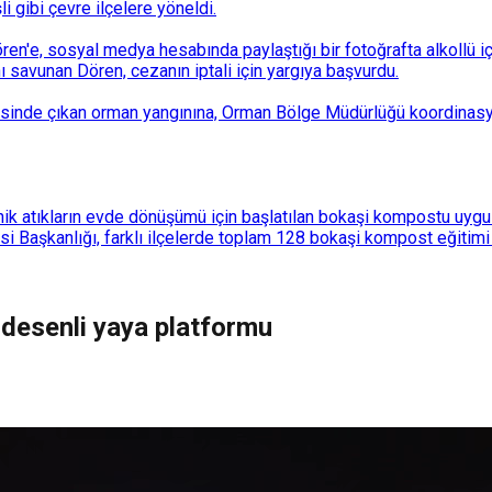
i gibi çevre ilçelere yöneldi.
n'e, sosyal medya hesabında paylaştığı bir fotoğrafta alkollü i
ı savunan Dören, cezanın iptali için yargıya başvurdu.
esinde çıkan orman yangınına, Orman Bölge Müdürlüğü koordinasyo
k atıkların evde dönüşümü için başlatılan bokaşi kompostu uygulam
 Başkanlığı, farklı ilçelerde toplam 128 bokaşi kompost eğitimi d
e desenli yaya platformu