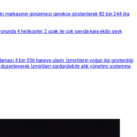
çki markasının görünmesi gerekçe gösterilerek 82 bin 244 lira
nunda 4 helikopter, 2 uçak ile çok sayıda kara ekibi sevk
ası 4 bin 556 haneye ulaştı. İzmirlilerin yoğun ilgi gösterdiği
üzenleyerek İzmirlileri sürdürülebilir atık yönetimi sistemine