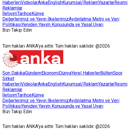
Haberleri
Videolar
AnkaEnglish
Kurumsal/Reklam
Yazarlar
Resmi
Reklamlar
İletişim
Tarihçe
Künye
Değerlerimiz ve Yayın İlkelerimiz
Aydınlatma Metni ve Veri
Politikası
Yeniden Yayım Konusunda ve Yasal Uyarı
Bizi Takip Edin
Tüm hakları ANKA'ya aittir. Tüm hakları saklıdır. @2026
Son Dakika
Gündem
Ekonomi
Dünya
Yerel Haberler
Bülten
Spor
Şirket
Haberleri
Videolar
AnkaEnglish
Kurumsal/Reklam
Yazarlar
Resmi
Reklamlar
İletişim
Tarihçe
Künye
Değerlerimiz ve Yayın İlkelerimiz
Aydınlatma Metni ve Veri
Politikası
Yeniden Yayım Konusunda ve Yasal Uyarı
Bizi Takip Edin
Tüm hakları ANKA'ya aittir. Tüm hakları saklıdır. @2026