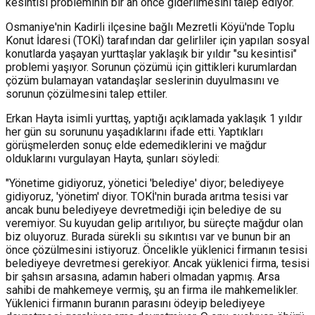
kesintisi probleminin bir an önce giderilmesini talep ediyor.
Osmaniye'nin Kadirli ilçesine bağlı Mezretli Köyü'nde Toplu
Konut İdaresi (TOKİ) tarafından dar gelirliler için yapılan sosyal
konutlarda yaşayan yurttaşlar yaklaşık bir yıldır "su kesintisi"
problemi yaşıyor. Sorunun çözümü için gittikleri kurumlardan
çözüm bulamayan vatandaşlar seslerinin duyulmasını ve
sorunun çözülmesini talep ettiler.
Erkan Hayta isimli yurttaş, yaptığı açıklamada yaklaşık 1 yıldır
her gün su sorununu yaşadıklarını ifade etti. Yaptıkları
görüşmelerden sonuç elde edemediklerini ve mağdur
olduklarını vurgulayan Hayta, şunları söyledi:
"Yönetime gidiyoruz, yönetici 'belediye' diyor; belediyeye
gidiyoruz, 'yönetim' diyor. TOKİ'nin burada arıtma tesisi var
ancak bunu belediyeye devretmediği için belediye de su
veremiyor. Su kuyudan gelip arıtılıyor, bu süreçte mağdur olan
biz oluyoruz. Burada sürekli su sıkıntısı var ve bunun bir an
önce çözülmesini istiyoruz. Öncelikle yüklenici firmanın tesisi
belediyeye devretmesi gerekiyor. Ancak yüklenici firma, tesisi
bir şahsın arsasına, adamın haberi olmadan yapmış. Arsa
sahibi de mahkemeye vermiş, şu an firma ile mahkemelikler.
Yüklenici firmanın buranın parasını ödeyip belediyeye