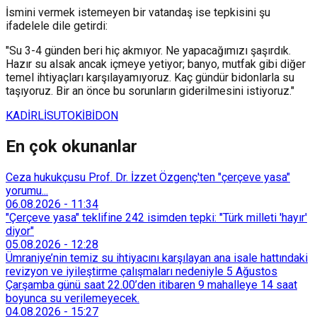
İsmini vermek istemeyen bir vatandaş ise tepkisini şu
ifadelele dile getirdi:
"Su 3-4 günden beri hiç akmıyor. Ne yapacağımızı şaşırdık.
Hazır su alsak ancak içmeye yetiyor; banyo, mutfak gibi diğer
temel ihtiyaçları karşılayamıyoruz. Kaç gündür bidonlarla su
taşıyoruz. Bir an önce bu sorunların giderilmesini istiyoruz."
KADİRLİ
SU
TOKİ
BİDON
En çok okunanlar
Ceza hukukçusu Prof. Dr. İzzet Özgenç'ten "çerçeve yasa"
yorumu...
06.08.2026
-
11:34
"Çerçeve yasa" teklifine 242 isimden tepki: "Türk milleti 'hayır'
diyor"
05.08.2026
-
12:28
Ümraniye’nin temiz su ihtiyacını karşılayan ana isale hattındaki
revizyon ve iyileştirme çalışmaları nedeniyle 5 Ağustos
Çarşamba günü saat 22.00’den itibaren 9 mahalleye 14 saat
boyunca su verilemeyecek.
04.08.2026
-
15:27