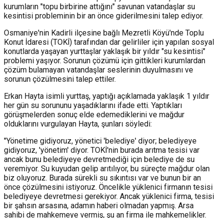
kurumların "topu birbirine attığını" savunan vatandaşlar su
kesintisi probleminin bir an önce giderilmesini talep ediyor.
Osmaniye'nin Kadirli ilçesine bağlı Mezretli Köyü'nde Toplu
Konut İdaresi (TOKİ) tarafından dar gelirliler için yapılan sosyal
konutlarda yaşayan yurttaşlar yaklaşık bir yıldır "su kesintisi"
problemi yaşıyor. Sorunun çözümü için gittikleri kurumlardan
çözüm bulamayan vatandaşlar seslerinin duyulmasını ve
sorunun çözülmesini talep ettiler.
Erkan Hayta isimli yurttaş, yaptığı açıklamada yaklaşık 1 yıldır
her gün su sorununu yaşadıklarını ifade etti. Yaptıkları
görüşmelerden sonuç elde edemediklerini ve mağdur
olduklarını vurgulayan Hayta, şunları söyledi:
"Yönetime gidiyoruz, yönetici 'belediye' diyor; belediyeye
gidiyoruz, 'yönetim' diyor. TOKİ'nin burada arıtma tesisi var
ancak bunu belediyeye devretmediği için belediye de su
veremiyor. Su kuyudan gelip arıtılıyor, bu süreçte mağdur olan
biz oluyoruz. Burada sürekli su sıkıntısı var ve bunun bir an
önce çözülmesini istiyoruz. Öncelikle yüklenici firmanın tesisi
belediyeye devretmesi gerekiyor. Ancak yüklenici firma, tesisi
bir şahsın arsasına, adamın haberi olmadan yapmış. Arsa
sahibi de mahkemeye vermiş, şu an firma ile mahkemelikler.