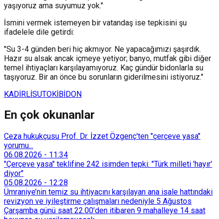
yaşıyoruz ama suyumuz yok."
İsmini vermek istemeyen bir vatandaş ise tepkisini şu
ifadelele dile getirdi:
"Su 3-4 günden beri hiç akmıyor. Ne yapacağımızı şaşırdık.
Hazır su alsak ancak içmeye yetiyor; banyo, mutfak gibi diğer
temel ihtiyaçları karşılayamıyoruz. Kaç gündür bidonlarla su
taşıyoruz. Bir an önce bu sorunların giderilmesini istiyoruz."
KADİRLİ
SU
TOKİ
BİDON
En çok okunanlar
Ceza hukukçusu Prof. Dr. İzzet Özgenç'ten "çerçeve yasa"
yorumu...
06.08.2026
-
11:34
"Çerçeve yasa" teklifine 242 isimden tepki: "Türk milleti 'hayır'
diyor"
05.08.2026
-
12:28
Ümraniye’nin temiz su ihtiyacını karşılayan ana isale hattındaki
revizyon ve iyileştirme çalışmaları nedeniyle 5 Ağustos
Çarşamba günü saat 22.00’den itibaren 9 mahalleye 14 saat