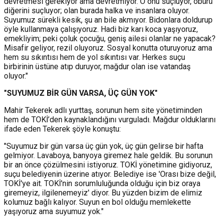
devretmesi gerekiyor ama devretmiyor. O onu suçluyor, öbürü
diğerini suçluyor; olan burada halka ve insanlara oluyor.
Suyumuz sürekli kesik, şu an bile akmıyor. Bidonlara doldurup
öyle kullanmaya çalışıyoruz. Hadi biz karı koca yaşıyoruz,
emekliyim; peki çoluk çocuğu, geniş ailesi olanlar ne yapacak?
Misafir geliyor, rezil oluyoruz. Sosyal konutta oturuyoruz ama
hem su sıkıntısı hem de yol sıkıntısı var. Herkes suçu
birbirinin üstüne atıp duruyor, mağdur olan ise vatandaş
oluyor."
"SUYUMUZ BİR GÜN VARSA, ÜÇ GÜN YOK"
Mahir Tekerek adlı yurttaş, sorunun hem site yönetiminden
hem de TOKİ’den kaynaklandığını vurguladı. Mağdur olduklarını
ifade eden Tekerek şöyle konuştu:
"Suyumuz bir gün varsa üç gün yok, üç gün gelirse bir hafta
gelmiyor. Lavaboya, banyoya giremez hale geldik. Bu sorunun
bir an önce çözülmesini istiyoruz. TOKİ yönetimine gidiyoruz,
suçu belediyenin üzerine atıyor. Belediye ise 'Orası bize değil,
TOKİ'ye ait. TOKİ'nin sorumluluğunda olduğu için biz oraya
giremeyiz, ilgilenemeyiz' diyor. Bu yüzden bizim de elimiz
kolumuz bağlı kalıyor. Suyun en bol olduğu memlekette
yaşıyoruz ama suyumuz yok."