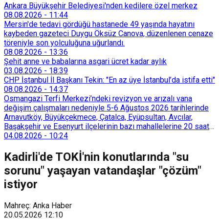
Ankara Büyükşehir Belediyesi'nden kedilere özel merkez
08.08.2026
-
11:44
Mersin'de tedavi gördüğü hastanede 49 yaşında hayatını
kaybeden gazeteci Duygu Öksüz Canova, düzenlenen cenaze
töreniyle son yolculuğuna uğurlandı.
08.08.2026
-
13:36
Şehit anne ve babalarına asgari ücret kadar aylık
03.08.2026
-
18:39
CHP İstanbul İl Başkanı Tekin: "En az üye İstanbul’da istifa etti"
08.08.2026
-
14:37
Osmangazi Terfi Merkezi’ndeki revizyon ve arızalı vana
değişim çalışmaları nedeniyle 5-6 Ağustos 2026 tarihlerinde
Arnavutköy, Büyükçekmece, Çatalca, Eyüpsultan, Avcılar,
Başakşehir ve Esenyurt ilçelerinin bazı mahallelerine 20 saat
süreyle su verilemeyecek.
04.08.2026
-
10:24
Kadirli'de TOKİ'nin konutlarında "su
sorunu" yaşayan vatandaşlar "çözüm"
istiyor
Mahreç: Anka Haber
20.05.2026
12:10