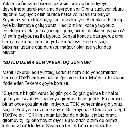
Yüklenici firmanın buranın parasını ödeyip belediyeye
devretmesi gerekiyor ama devretmiyor. O onu suçluyor, öbürü
diğerini suçluyor; olan burada halka ve insanlara oluyor.
Suyumuz sürekli kesik, şu an bile akmıyor. Bidonlara doldurup
öyle kullanmaya çalışıyoruz. Hadi biz karı koca yaşıyoruz,
emekliyim; peki çoluk çocuğu, geniş ailesi olanlar ne yapacak?
Misafir geliyor, rezil oluyoruz. Sosyal konutta oturuyoruz ama
hem su sıkıntısı hem de yol sıkıntısı var. Herkes suçu
birbirinin üstüne atıp duruyor, mağdur olan ise vatandaş
oluyor."
"SUYUMUZ BİR GÜN VARSA, ÜÇ GÜN YOK"
Mahir Tekerek adlı yurttaş, sorunun hem site yönetiminden
hem de TOKİ’den kaynaklandığını vurguladı. Mağdur olduklarını
ifade eden Tekerek şöyle konuştu:
"Suyumuz bir gün varsa üç gün yok, üç gün gelirse bir hafta
gelmiyor. Lavaboya, banyoya giremez hale geldik. Bu sorunun
bir an önce çözülmesini istiyoruz. TOKİ yönetimine gidiyoruz,
suçu belediyenin üzerine atıyor. Belediye ise 'Orası bize değil,
TOKİ'ye ait. TOKİ'nin sorumluluğunda olduğu için biz oraya
giremeyiz, ilgilenemeyiz' diyor. Bu yüzden bizim de elimiz
kolumuz bağlı kalıyor. Suyun en bol olduğu memlekette