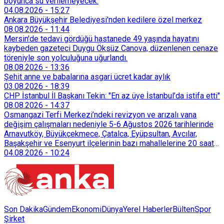
boyunca su verilemeyecek.
04.08.2026
-
15:27
Ankara Büyükşehir Belediyesi'nden kedilere özel merkez
08.08.2026
-
11:44
Mersin'de tedavi gördüğü hastanede 49 yaşında hayatını
kaybeden gazeteci Duygu Öksüz Canova, düzenlenen cenaze
töreniyle son yolculuğuna uğurlandı.
08.08.2026
-
13:36
Şehit anne ve babalarına asgari ücret kadar aylık
03.08.2026
-
18:39
CHP İstanbul İl Başkanı Tekin: "En az üye İstanbul’da istifa etti"
08.08.2026
-
14:37
Osmangazi Terfi Merkezi’ndeki revizyon ve arızalı vana
değişim çalışmaları nedeniyle 5-6 Ağustos 2026 tarihlerinde
Arnavutköy, Büyükçekmece, Çatalca, Eyüpsultan, Avcılar,
Başakşehir ve Esenyurt ilçelerinin bazı mahallelerine 20 saat
süreyle su verilemeyecek.
04.08.2026
-
10:24
Son Dakika
Gündem
Ekonomi
Dünya
Yerel Haberler
Bülten
Spor
Şirket