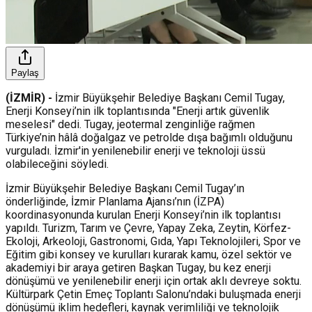
Paylaş
(İZMİR) -
İzmir Büyükşehir Belediye Başkanı Cemil Tugay,
Enerji Konseyi’nin ilk toplantısında "Enerji artık güvenlik
meselesi" dedi. Tugay, jeotermal zenginliğe rağmen
Türkiye’nin hâlâ doğalgaz ve petrolde dışa bağımlı olduğunu
vurguladı. İzmir'in yenilenebilir enerji ve teknoloji üssü
olabileceğini söyledi.
İzmir Büyükşehir Belediye Başkanı Cemil Tugay’ın
önderliğinde, İzmir Planlama Ajansı’nın (İZPA)
koordinasyonunda kurulan Enerji Konseyi’nin ilk toplantısı
yapıldı. Turizm, Tarım ve Çevre, Yapay Zeka, Zeytin, Körfez-
Ekoloji, Arkeoloji, Gastronomi, Gıda, Yapı Teknolojileri, Spor ve
Eğitim gibi konsey ve kurulları kurarak kamu, özel sektör ve
akademiyi bir araya getiren Başkan Tugay, bu kez enerji
dönüşümü ve yenilenebilir enerji için ortak aklı devreye soktu.
Kültürpark Çetin Emeç Toplantı Salonu’ndaki buluşmada enerji
dönüşümü iklim hedefleri, kaynak verimliliği ve teknolojik