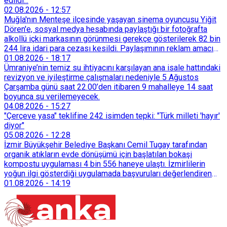
edildi...
02.08.2026
-
12:57
Muğla'nın Menteşe ilçesinde yaşayan sinema oyuncusu Yiğit
Dören'e, sosyal medya hesabında paylaştığı bir fotoğrafta
alkollü içki markasının görünmesi gerekçe gösterilerek 82 bin
244 lira idari para cezası kesildi. Paylaşımının reklam amacı
taşımadığını savunan Dören, cezanın iptali için yargıya
01.08.2026
-
18:17
başvurdu.
Ümraniye’nin temiz su ihtiyacını karşılayan ana isale hattındaki
revizyon ve iyileştirme çalışmaları nedeniyle 5 Ağustos
Çarşamba günü saat 22.00’den itibaren 9 mahalleye 14 saat
boyunca su verilemeyecek.
04.08.2026
-
15:27
"Çerçeve yasa" teklifine 242 isimden tepki: "Türk milleti 'hayır'
diyor"
05.08.2026
-
12:28
İzmir Büyükşehir Belediye Başkanı Cemil Tugay tarafından
organik atıkların evde dönüşümü için başlatılan bokaşi
kompostu uygulaması 4 bin 556 haneye ulaştı. İzmirlilerin
yoğun ilgi gösterdiği uygulamada başvuruları değerlendiren
Tarımsal Hizmetler Dairesi Başkanlığı, farklı ilçelerde toplam
01.08.2026
-
14:19
128 bokaşi kompost eğitimi düzenleyerek İzmirlileri
sürdürülebilir atık yönetimi sistemine dahil etti.