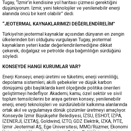
Tugay, “İzmir’in kendisine yol haritası çizmesi gerektiğini
düşünüyorum. İzmir, yeni teknolojiler ve yenilenebilir enerji
alanında öncü bir kent olabilir” dedi.
“JEOTERMAL KAYNAKLARIMIZI DEĞERLENDİRELİM"
Türkiye’nin jeotermal kaynaklar açısından dünyanın en zengin
ülkelerinden biri olduğunu vurgulayan Tugay, jeotermal
kaynakların yeteri kadar değerlendirilemediğine dikkat
çekerek, doğalgaz ve petrolde dışa bağımlılığın sürdüğünü
söyledi.
KONSEYDE HANGİ KURUMLAR VAR?
Enerji Konseyi; enerji üretimi ve tüketimi, enerji verimliliği,
depolama sistemleri, akıllı şebekeler ve düşük karbon
dönüşümü gibi başlıklarda kent ölçeğinde politika önerileri
geliştirmeyi hedefliyor. Akademi, kamu, özel sektör ve sivil
toplum temsilcilerini bir araya getiren konsey; yenilenebilir
enerji, enerji teknolojileri ve sürdürülebilir kalkınma alanlarında
ortak akıl ve uygulamaya dönük çözümler üretmeyi amaçlıyor.
Konseyde İzmir Büyükşehir Belediyesi, İZSU, ESHOT, İZPA,
İZENERJİ, İZETAŞ, Goldwind, İZTO, GDZ Elektrik, İZKA, İYTE,
İzmir Jeotermal AŞ, Ege Üniversitesi, MMO/Rüzmer, Ekonomi