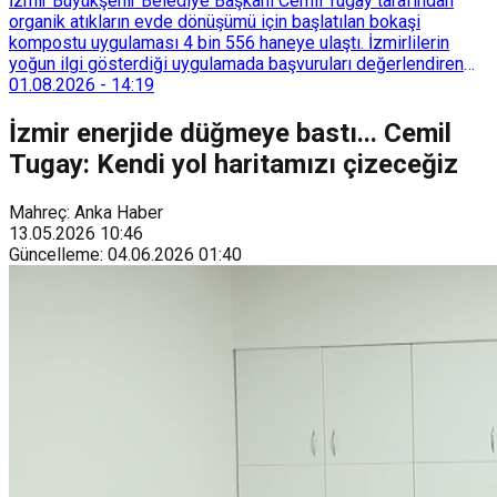
İzmir Büyükşehir Belediye Başkanı Cemil Tugay tarafından
organik atıkların evde dönüşümü için başlatılan bokaşi
kompostu uygulaması 4 bin 556 haneye ulaştı. İzmirlilerin
yoğun ilgi gösterdiği uygulamada başvuruları değerlendiren
Tarımsal Hizmetler Dairesi Başkanlığı, farklı ilçelerde toplam
01.08.2026
-
14:19
128 bokaşi kompost eğitimi düzenleyerek İzmirlileri
sürdürülebilir atık yönetimi sistemine dahil etti.
İzmir enerjide düğmeye bastı... Cemil
Tugay: Kendi yol haritamızı çizeceğiz
Mahreç: Anka Haber
13.05.2026
10:46
Güncelleme
:
04.06.2026
01:40