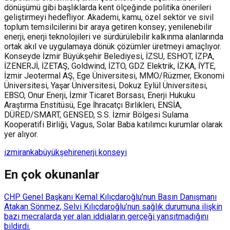
dönüşümü gibi başlıklarda kent ölçeğinde politika önerileri
geliştirmeyi hedefliyor. Akademi, kamu, özel sektör ve sivil
toplum temsilcilerini bir araya getiren konsey; yenilenebilir
enerji, enerji teknolojileri ve sürdürülebilir kalkınma alanlarında
ortak akıl ve uygulamaya dönük çözümler üretmeyi amaçlıyor.
Konseyde İzmir Büyükşehir Belediyesi, İZSU, ESHOT, İZPA,
İZENERJİ, İZETAŞ, Goldwind, İZTO, GDZ Elektrik, İZKA, İYTE,
İzmir Jeotermal AŞ, Ege Üniversitesi, MMO/Rüzmer, Ekonomi
Üniversitesi, Yaşar Üniversitesi, Dokuz Eylül Üniversitesi,
EBSO, Onur Enerji, İzmir Ticaret Borsası, Enerji Hukuku
Araştırma Enstitüsü, Ege İhracatçı Birlikleri, ENSİA,
DÜRED/SMART, GENSED, S.S. İzmir Bölgesi Sulama
Kooperatifi Birliği, Vagus, Solar Baba katılımcı kurumlar olarak
yer alıyor.
izmir
anka
büyükşehir
enerji konseyi
En çok okunanlar
CHP Genel Başkanı Kemal Kılıçdaroğlu’nun Basın Danışmanı
Atakan Sönmez, Selvi Kılıçdaroğlu’nun sağlık durumuna ilişkin
bazı mecralarda yer alan iddiaların gerçeği yansıtmadığını
bildirdi.