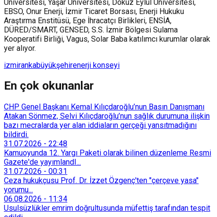
Üniversitesi, Yaşar Üniversitesi, Dokuz Eylül Üniversitesi,
EBSO, Onur Enerji, İzmir Ticaret Borsası, Enerji Hukuku
Araştırma Enstitüsü, Ege İhracatçı Birlikleri, ENSİA,
DÜRED/SMART, GENSED, S.S. İzmir Bölgesi Sulama
Kooperatifi Birliği, Vagus, Solar Baba katılımcı kurumlar olarak
yer alıyor.
izmir
anka
büyükşehir
enerji konseyi
En çok okunanlar
CHP Genel Başkanı Kemal Kılıçdaroğlu’nun Basın Danışmanı
Atakan Sönmez, Selvi Kılıçdaroğlu’nun sağlık durumuna ilişkin
bazı mecralarda yer alan iddiaların gerçeği yansıtmadığını
bildirdi.
31.07.2026
-
22:48
Kamuoyunda 12. Yargı Paketi olarak bilinen düzenleme Resmi
Gazete'de yayımlandI...
31.07.2026
-
00:31
Ceza hukukçusu Prof. Dr. İzzet Özgenç'ten "çerçeve yasa"
yorumu...
06.08.2026
-
11:34
Usulsüzlükler emrim doğrultusunda müfettiş tarafından tespit