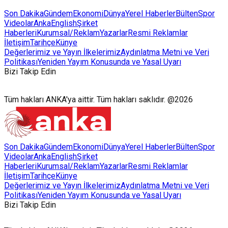
Son Dakika
Gündem
Ekonomi
Dünya
Yerel Haberler
Bülten
Spor
Videolar
AnkaEnglish
Şirket
Haberleri
Kurumsal/Reklam
Yazarlar
Resmi Reklamlar
İletişim
Tarihçe
Künye
Değerlerimiz ve Yayın İlkelerimiz
Aydınlatma Metni ve Veri
Politikası
Yeniden Yayım Konusunda ve Yasal Uyarı
Bizi Takip Edin
Tüm hakları ANKA'ya aittir. Tüm hakları saklıdır. @2026
Son Dakika
Gündem
Ekonomi
Dünya
Yerel Haberler
Bülten
Spor
Videolar
AnkaEnglish
Şirket
Haberleri
Kurumsal/Reklam
Yazarlar
Resmi Reklamlar
İletişim
Tarihçe
Künye
Değerlerimiz ve Yayın İlkelerimiz
Aydınlatma Metni ve Veri
Politikası
Yeniden Yayım Konusunda ve Yasal Uyarı
Bizi Takip Edin