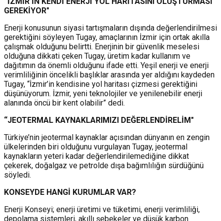
“İZMİR'İN KENDİ ENERJİ YOL HARİTASINI OLUŞTURMASI
GEREKİYOR"
Enerji konusunun siyasi tartışmaların dışında değerlendirilmesi
gerektiğini söyleyen Tugay, amaçlarının İzmir için ortak akılla
çalışmak olduğunu belirtti. Enerjinin bir güvenlik meselesi
olduğuna dikkati çeken Tugay, üretim kadar kullanım ve
dağıtımın da önemli olduğunu ifade etti. Yeşil enerji ve enerji
verimliliğinin öncelikli başlıklar arasında yer aldığını kaydeden
Tugay, “İzmir’in kendisine yol haritası çizmesi gerektiğini
düşünüyorum. İzmir, yeni teknolojiler ve yenilenebilir enerji
alanında öncü bir kent olabilir” dedi.
“JEOTERMAL KAYNAKLARIMIZI DEĞERLENDİRELİM"
Türkiye’nin jeotermal kaynaklar açısından dünyanın en zengin
ülkelerinden biri olduğunu vurgulayan Tugay, jeotermal
kaynakların yeteri kadar değerlendirilemediğine dikkat
çekerek, doğalgaz ve petrolde dışa bağımlılığın sürdüğünü
söyledi.
KONSEYDE HANGİ KURUMLAR VAR?
Enerji Konseyi; enerji üretimi ve tüketimi, enerji verimliliği,
depolama sistemleri, akıllı şebekeler ve düşük karbon