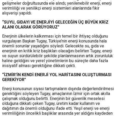
gelişmeler doğrultusunda ele alındı; yenilenebilir enerji, enerji
verimliliği ve yenilikçi enerji sistemleri alanlarında fikir
alışverişi yapıldı.
“SUYU, GIDAYI VE ENERJİYİ GELECEĞİN ÜÇ BÜYÜK KRİZ
ALANI OLARAK GÖRÜYORUZ"
Enerjinin ülkelerin kalkınması için temel bir ihtiyaç olduğunu
vurgulayan Başkan Tugay, Türkiye’nin enerji konusunda hala
önemli sorunlar yaşadığını söyledi. Gelecekte su, gıda ve
enerjinin en kritik kriz başlıkları olacağını belirten Tugay, enerji
ve suyun sürdürülebilir şekilde planlanmasının artık zorunluluk
haline geldiğini ve yerel yönetimlerin bu süreçte daha fazla
inisiyatif alması gerektiğine dikkati çekti.
“İZMİR'İN KENDİ ENERJİ YOL HARİTASINI OLUŞTURMASI
GEREKİYOR"
Enerji konusunun siyasi tartışmaların dışında değerlendirilmesi
gerektiğini söyleyen Tugay, amaçlarının İzmir için ortak akılla
çalışmak olduğunu belirtti. Enerjinin bir güvenlik meselesi
olduğuna dikkati çeken Tugay, üretim kadar kullanım ve
dağıtımın da önemli olduğunu ifade etti. Yeşil enerji ve enerji
verimliliğinin öncelikli başlıklar arasında yer aldığını kaydeden