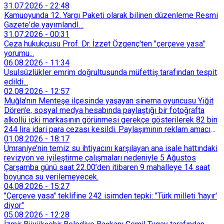
31.07.2026
-
22:48
Kamuoyunda 12. Yargı Paketi olarak bilinen düzenleme Resmi
Gazete'de yayımlandI...
31.07.2026
-
00:31
Ceza hukukçusu Prof. Dr. İzzet Özgenç'ten "çerçeve yasa"
yorumu...
06.08.2026
-
11:34
Usulsüzlükler emrim doğrultusunda müfettiş tarafından tespit
edildi...
02.08.2026
-
12:57
Muğla'nın Menteşe ilçesinde yaşayan sinema oyuncusu Yiğit
Dören'e, sosyal medya hesabında paylaştığı bir fotoğrafta
alkollü içki markasının görünmesi gerekçe gösterilerek 82 bin
244 lira idari para cezası kesildi. Paylaşımının reklam amacı
taşımadığını savunan Dören, cezanın iptali için yargıya
01.08.2026
-
18:17
başvurdu.
Ümraniye’nin temiz su ihtiyacını karşılayan ana isale hattındaki
revizyon ve iyileştirme çalışmaları nedeniyle 5 Ağustos
Çarşamba günü saat 22.00’den itibaren 9 mahalleye 14 saat
boyunca su verilemeyecek.
04.08.2026
-
15:27
"Çerçeve yasa" teklifine 242 isimden tepki: "Türk milleti 'hayır'
diyor"
05.08.2026
-
12:28