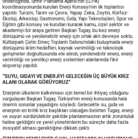
önderliğinde, İzmir Planlama Ajansı’nın (İZPA)
koordinasyonunda kurulan Enerji Konseyi’nin ilk toplantısı
yapıldı. Turizm, Tarım ve Çevre, Yapay Zeka, Zeytin, Körfez-
Ekoloji, Arkeoloji, Gastronomi, Gıda, Yapı Teknolojileri, Spor ve
Eğitim gibi konsey ve kurulları kurarak kamu, özel sektör ve
akademiyi bir araya getiren Başkan Tugay, bu kez enerji
dönüşümü ve yenilenebilir enerji için ortak aklı devreye soktu.
Kültürpark Çetin Emeç Toplantı Salonu’ndaki buluşmada enerji
dönüşümü iklim hedefleri, kaynak verimliliği ve teknolojik
gelişmeler doğrultusunda ele alındı; yenilenebilir enerji, enerji
verimliliği ve yenilikçi enerji sistemleri alanlarında fikir
alışverişi yapıldı.
“SUYU, GIDAYI VE ENERJİYİ GELECEĞİN ÜÇ BÜYÜK KRİZ
ALANI OLARAK GÖRÜYORUZ"
Enerjinin ülkelerin kalkınması için temel bir ihtiyaç olduğunu
vurgulayan Başkan Tugay, Türkiye’nin enerji konusunda hala
önemli sorunlar yaşadığını söyledi. Gelecekte su, gıda ve
enerjinin en kritik kriz başlıkları olacağını belirten Tugay, enerji
ve suyun sürdürülebilir şekilde planlanmasının artık zorunluluk
haline geldiğini ve yerel yönetimlerin bu süreçte daha fazla
inisiyatif alması gerektiğine dikkati çekti.