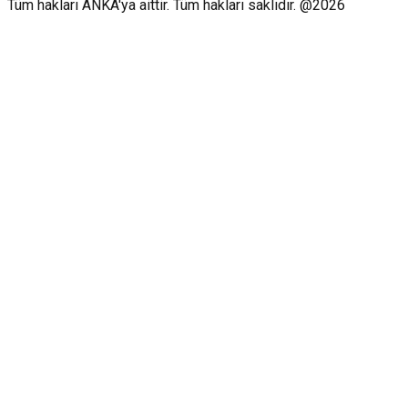
Tüm hakları ANKA'ya aittir. Tüm hakları saklıdır. @2026