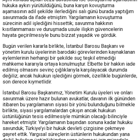
hukuka aykırı yürütüldüğünü, buna karşın kovuşturma
aşamasının adil şekilde ilerlediğini salı günü burada yaptığım
savunmada da ifade etmiştim. Yargılamanın kovuşturma
sürecinin adil işlediğini hissettik; savunma hakkının
kısıtlanmaması ve duruşmada usule ilişkin güvencelerin
hayata geçirilmesiyle bunu bizzat yaşadık ve gördük.
Bugün verilen kararla birlikte, İstanbul Barosu Başkanı ve
yönetim kurulu üyelerinin barodaki görevlerinden kaynaklanan
eylemlerinin herhangi bir şekilde suç teşkil etmediği
mahkeme kararıyla ortaya konulmuştur. Elbette bir hakkın iade
edilmiş olmasını sevinç çığlıklarıyla karşılayacak durumda
değiliz; ancak hukukun işlediğini görmek, özellikle bugünlerde,
son derece kıymetlidir.
İstanbul Barosu Başkanımız, Yönetim Kurulu üyeleri ve onları
savunmak üzere hazır bulunan avukatlar, davanın ilk gününden
itibaren bu yargılamanın siyasi bir yönü bulunduğunu bilmekle
birlikte, siyasi yargılamalardan çıkışın ancak hukukun
üstünlüğünün tesis edilmesiyle mümkün olacağı bilinciyle
hareket etmiştir. Yargılamanın başından sonuna kadar hukuku
savunduk; Türkiye’yi bir hukuk devleti çizgisine çekmeye
gayret ettik. Yargısal süreçlerin üstünlerin hukukundan yana