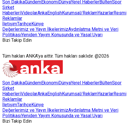
Son Dakika
Gündem
Ekonomi
Dünya
Yerel Haberler
Bülten
Spor
Şirket
Haberleri
Videolar
AnkaEnglish
Kurumsal/Reklam
Yazarlar
Resmi
Reklamlar
İletişim
Tarihçe
Künye
Değerlerimiz ve Yayın İlkelerimiz
Aydınlatma Metni ve Veri
Politikası
Yeniden Yayım Konusunda ve Yasal Uyarı
Bizi Takip Edin
Tüm hakları ANKA'ya aittir. Tüm hakları saklıdır. @2026
Son Dakika
Gündem
Ekonomi
Dünya
Yerel Haberler
Bülten
Spor
Şirket
Haberleri
Videolar
AnkaEnglish
Kurumsal/Reklam
Yazarlar
Resmi
Reklamlar
İletişim
Tarihçe
Künye
Değerlerimiz ve Yayın İlkelerimiz
Aydınlatma Metni ve Veri
Politikası
Yeniden Yayım Konusunda ve Yasal Uyarı
Bizi Takip Edin