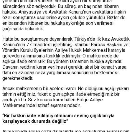
yönetim kuruluna yönelik, hukuka aykırı bir soruşturma
sürecinden söz ediyorduk. Bu süreç, en başından itibaren
hukuka, Anayasa’ya ve Avukatlık Kanunu’nun avukatlara ilişkin
özel soruşturma usullerine aykırı şekilde yürütüldü. Bizler de
en başından itibaren bu hukuka aykırılığa son verilmesi
çağrısında bulunduk.
Hatta bu soruşturmaya dayanılarak, Türkiye’de ilk kez Avukatlık
Kanunu’nun 77. maddesi işletilmiş; İstanbul Barosu Başkanı ve
Yönetim Kurulu üyelerinin Asliye Hukuk Mahkemesi kararıyla
görevden alınmasına tanıklık edilmiştir. O mahkemede de
açıkça ifade etmiştik: Bu yöntem tamamen hukuka aykırıdır.
Davanın reddine karar verilmesi gerekir; aksi bir kanaat varsa
dahi en azından ceza yargılaması sonucunun beklenmesi
gerekmektedir.
Ancak mahkemenin bir acelesi vardı. Ne olduğunu aşağı yukarı
tahmin ettiğimiz, fakat o gün açıkça ifade etmediğimiz bir
aceleydi bu. Söz konusu karar hâlen Bölge Adliye
Mahkemesi’nde istinaf aşamasındadır.
“
Bir hakkın iade edilmiş olmasını sevinç çığlıklarıyla
karşılayacak durumda değiliz”
Aynı konuda açılan ceza davasında ise soruşturma aşamasının