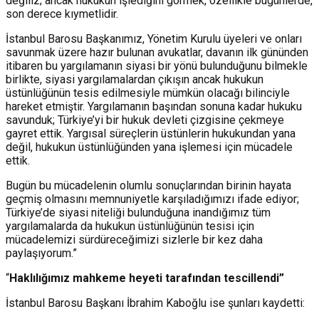
değiliz; ancak hukukun işlediğini görmek, özellikle bugünlerde,
son derece kıymetlidir.
İstanbul Barosu Başkanımız, Yönetim Kurulu üyeleri ve onları
savunmak üzere hazır bulunan avukatlar, davanın ilk gününden
itibaren bu yargılamanın siyasi bir yönü bulunduğunu bilmekle
birlikte, siyasi yargılamalardan çıkışın ancak hukukun
üstünlüğünün tesis edilmesiyle mümkün olacağı bilinciyle
hareket etmiştir. Yargılamanın başından sonuna kadar hukuku
savunduk; Türkiye’yi bir hukuk devleti çizgisine çekmeye
gayret ettik. Yargısal süreçlerin üstünlerin hukukundan yana
değil, hukukun üstünlüğünden yana işlemesi için mücadele
ettik.
Bugün bu mücadelenin olumlu sonuçlarından birinin hayata
geçmiş olmasını memnuniyetle karşıladığımızı ifade ediyor;
Türkiye’de siyasi niteliği bulunduğuna inandığımız tüm
yargılamalarda da hukukun üstünlüğünün tesisi için
mücadelemizi sürdüreceğimizi sizlerle bir kez daha
paylaşıyorum.”
“
Haklılığımız mahkeme heyeti tarafından tescillendi”
İstanbul Barosu Başkanı İbrahim Kaboğlu ise şunları kaydetti: