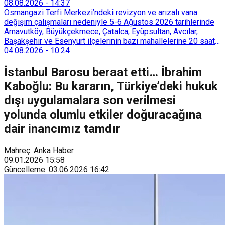
08.08.2026
-
14:37
Osmangazi Terfi Merkezi’ndeki revizyon ve arızalı vana
değişim çalışmaları nedeniyle 5-6 Ağustos 2026 tarihlerinde
Arnavutköy, Büyükçekmece, Çatalca, Eyüpsultan, Avcılar,
Başakşehir ve Esenyurt ilçelerinin bazı mahallelerine 20 saat
süreyle su verilemeyecek.
04.08.2026
-
10:24
İstanbul Barosu beraat etti… İbrahim
Kaboğlu: Bu kararın, Türkiye’deki hukuk
dışı uygulamalara son verilmesi
yolunda olumlu etkiler doğuracağına
dair inancımız tamdır
Mahreç: Anka Haber
09.01.2026
15:58
Güncelleme
:
03.06.2026
16:42