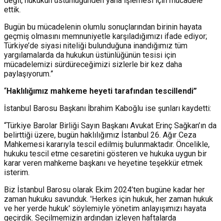
değil, hukukun üstünlüğünden yana işlemesi için mücadele
ettik.
Bugün bu mücadelenin olumlu sonuçlarından birinin hayata
geçmiş olmasını memnuniyetle karşıladığımızı ifade ediyor;
Türkiye’de siyasi niteliği bulunduğuna inandığımız tüm
yargılamalarda da hukukun üstünlüğünün tesisi için
mücadelemizi sürdüreceğimizi sizlerle bir kez daha
paylaşıyorum.”
“
Haklılığımız mahkeme heyeti tarafından tescillendi”
İstanbul Barosu Başkanı İbrahim Kaboğlu ise şunları kaydetti:
“Türkiye Barolar Birliği Sayın Başkanı Avukat Erinç Sağkan’ın da
belirttiği üzere, bugün haklılığımız İstanbul 26. Ağır Ceza
Mahkemesi kararıyla tescil edilmiş bulunmaktadır. Öncelikle,
hukuku tescil etme cesaretini gösteren ve hukuka uygun bir
karar veren mahkeme başkanı ve heyetine teşekkür etmek
isterim.
Biz İstanbul Barosu olarak Ekim 2024’ten bugüne kadar her
zaman hukuku savunduk. 'Herkes için hukuk, her zaman hukuk
ve her yerde hukuk' söylemiyle yönetim anlayışımızı hayata
geçirdik. Seçilmemizin ardından izleyen haftalarda