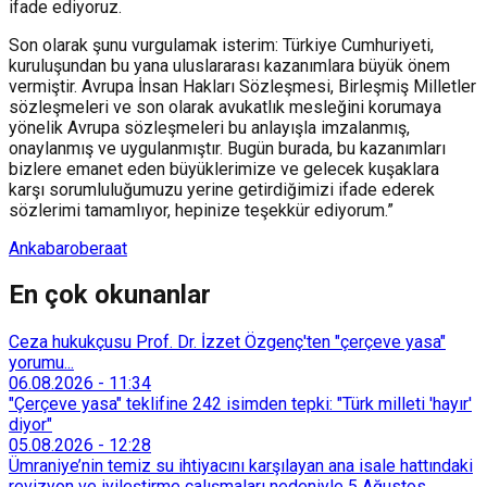
ifade ediyoruz.
Son olarak şunu vurgulamak isterim: Türkiye Cumhuriyeti,
kuruluşundan bu yana uluslararası kazanımlara büyük önem
vermiştir. Avrupa İnsan Hakları Sözleşmesi, Birleşmiş Milletler
sözleşmeleri ve son olarak avukatlık mesleğini korumaya
yönelik Avrupa sözleşmeleri bu anlayışla imzalanmış,
onaylanmış ve uygulanmıştır. Bugün burada, bu kazanımları
bizlere emanet eden büyüklerimize ve gelecek kuşaklara
karşı sorumluluğumuzu yerine getirdiğimizi ifade ederek
sözlerimi tamamlıyor, hepinize teşekkür ediyorum.”
Anka
baro
beraat
En çok okunanlar
Ceza hukukçusu Prof. Dr. İzzet Özgenç'ten "çerçeve yasa"
yorumu...
06.08.2026
-
11:34
"Çerçeve yasa" teklifine 242 isimden tepki: "Türk milleti 'hayır'
diyor"
05.08.2026
-
12:28
Ümraniye’nin temiz su ihtiyacını karşılayan ana isale hattındaki
revizyon ve iyileştirme çalışmaları nedeniyle 5 Ağustos