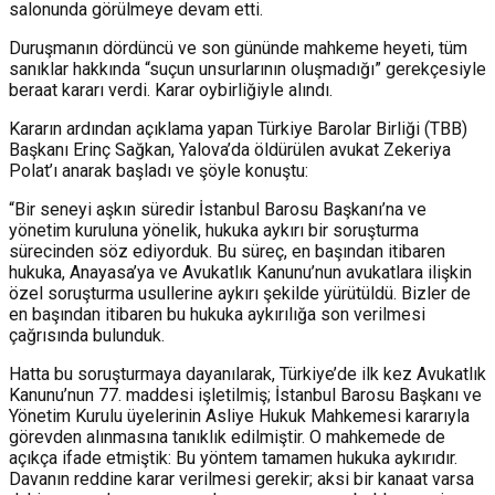
salonunda görülmeye devam etti.
Duruşmanın dördüncü ve son gününde mahkeme heyeti, tüm
sanıklar hakkında “suçun unsurlarının oluşmadığı” gerekçesiyle
beraat kararı verdi. Karar oybirliğiyle alındı.
Kararın ardından açıklama yapan Türkiye Barolar Birliği (TBB)
Başkanı Erinç Sağkan, Yalova’da öldürülen avukat Zekeriya
Polat’ı anarak başladı ve şöyle konuştu:
“Bir seneyi aşkın süredir İstanbul Barosu Başkanı’na ve
yönetim kuruluna yönelik, hukuka aykırı bir soruşturma
sürecinden söz ediyorduk. Bu süreç, en başından itibaren
hukuka, Anayasa’ya ve Avukatlık Kanunu’nun avukatlara ilişkin
özel soruşturma usullerine aykırı şekilde yürütüldü. Bizler de
en başından itibaren bu hukuka aykırılığa son verilmesi
çağrısında bulunduk.
Hatta bu soruşturmaya dayanılarak, Türkiye’de ilk kez Avukatlık
Kanunu’nun 77. maddesi işletilmiş; İstanbul Barosu Başkanı ve
Yönetim Kurulu üyelerinin Asliye Hukuk Mahkemesi kararıyla
görevden alınmasına tanıklık edilmiştir. O mahkemede de
açıkça ifade etmiştik: Bu yöntem tamamen hukuka aykırıdır.
Davanın reddine karar verilmesi gerekir; aksi bir kanaat varsa