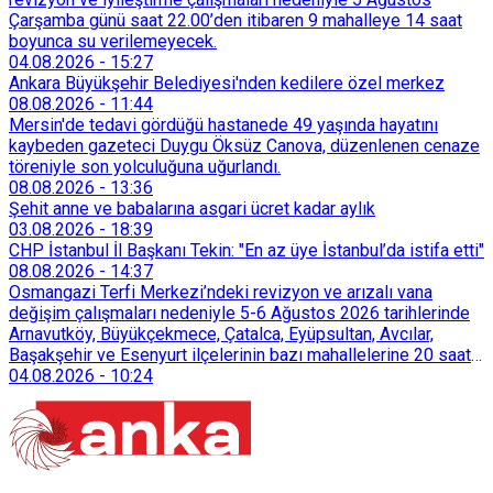
Çarşamba günü saat 22.00’den itibaren 9 mahalleye 14 saat
boyunca su verilemeyecek.
04.08.2026
-
15:27
Ankara Büyükşehir Belediyesi'nden kedilere özel merkez
08.08.2026
-
11:44
Mersin'de tedavi gördüğü hastanede 49 yaşında hayatını
kaybeden gazeteci Duygu Öksüz Canova, düzenlenen cenaze
töreniyle son yolculuğuna uğurlandı.
08.08.2026
-
13:36
Şehit anne ve babalarına asgari ücret kadar aylık
03.08.2026
-
18:39
CHP İstanbul İl Başkanı Tekin: "En az üye İstanbul’da istifa etti"
08.08.2026
-
14:37
Osmangazi Terfi Merkezi’ndeki revizyon ve arızalı vana
değişim çalışmaları nedeniyle 5-6 Ağustos 2026 tarihlerinde
Arnavutköy, Büyükçekmece, Çatalca, Eyüpsultan, Avcılar,
Başakşehir ve Esenyurt ilçelerinin bazı mahallelerine 20 saat
süreyle su verilemeyecek.
04.08.2026
-
10:24