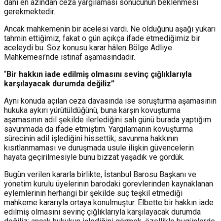
dahi en azından ceza yargılaması sonucunun beklenmesi
gerekmektedir.
Ancak mahkemenin bir acelesi vardı. Ne olduğunu aşağı yukarı
tahmin ettiğimiz, fakat o gün açıkça ifade etmediğimiz bir
aceleydi bu. Söz konusu karar hâlen Bölge Adliye
Mahkemesi’nde istinaf aşamasındadır.
“
Bir hakkın iade edilmiş olmasını sevinç çığlıklarıyla
karşılayacak durumda değiliz”
Aynı konuda açılan ceza davasında ise soruşturma aşamasının
hukuka aykırı yürütüldüğünü, buna karşın kovuşturma
aşamasının adil şekilde ilerlediğini salı günü burada yaptığım
savunmada da ifade etmiştim. Yargılamanın kovuşturma
sürecinin adil işlediğini hissettik; savunma hakkının
kısıtlanmaması ve duruşmada usule ilişkin güvencelerin
hayata geçirilmesiyle bunu bizzat yaşadık ve gördük.
Bugün verilen kararla birlikte, İstanbul Barosu Başkanı ve
yönetim kurulu üyelerinin barodaki görevlerinden kaynaklanan
eylemlerinin herhangi bir şekilde suç teşkil etmediği
mahkeme kararıyla ortaya konulmuştur. Elbette bir hakkın iade
edilmiş olmasını sevinç çığlıklarıyla karşılayacak durumda