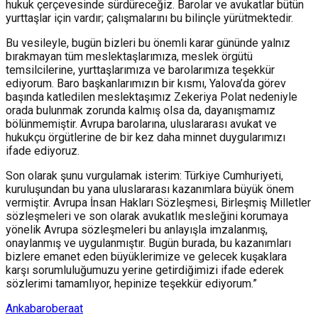
hukuk çerçevesinde sürdüreceğiz. Barolar ve avukatlar bütün
yurttaşlar için vardır; çalışmalarını bu bilinçle yürütmektedir.
Bu vesileyle, bugün bizleri bu önemli karar gününde yalnız
bırakmayan tüm meslektaşlarımıza, meslek örgütü
temsilcilerine, yurttaşlarımıza ve barolarımıza teşekkür
ediyorum. Baro başkanlarımızın bir kısmı, Yalova’da görev
başında katledilen meslektaşımız Zekeriya Polat nedeniyle
orada bulunmak zorunda kalmış olsa da, dayanışmamız
bölünmemiştir. Avrupa barolarına, uluslararası avukat ve
hukukçu örgütlerine de bir kez daha minnet duygularımızı
ifade ediyoruz.
Son olarak şunu vurgulamak isterim: Türkiye Cumhuriyeti,
kuruluşundan bu yana uluslararası kazanımlara büyük önem
vermiştir. Avrupa İnsan Hakları Sözleşmesi, Birleşmiş Milletler
sözleşmeleri ve son olarak avukatlık mesleğini korumaya
yönelik Avrupa sözleşmeleri bu anlayışla imzalanmış,
onaylanmış ve uygulanmıştır. Bugün burada, bu kazanımları
bizlere emanet eden büyüklerimize ve gelecek kuşaklara
karşı sorumluluğumuzu yerine getirdiğimizi ifade ederek
sözlerimi tamamlıyor, hepinize teşekkür ediyorum.”
Anka
baro
beraat