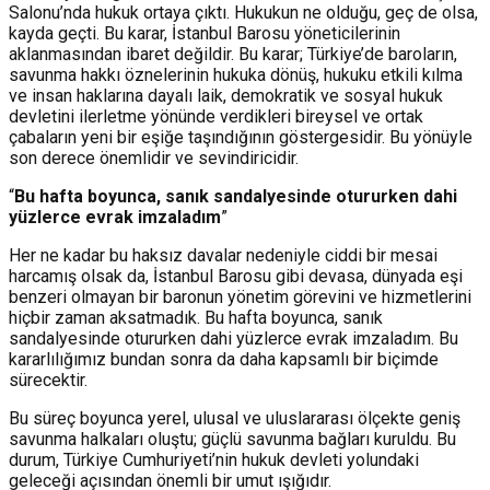
Salonu’nda hukuk ortaya çıktı. Hukukun ne olduğu, geç de olsa,
kayda geçti. Bu karar, İstanbul Barosu yöneticilerinin
aklanmasından ibaret değildir. Bu karar; Türkiye’de baroların,
savunma hakkı öznelerinin hukuka dönüş, hukuku etkili kılma
ve insan haklarına dayalı laik, demokratik ve sosyal hukuk
devletini ilerletme yönünde verdikleri bireysel ve ortak
çabaların yeni bir eşiğe taşındığının göstergesidir. Bu yönüyle
son derece önemlidir ve sevindiricidir.
“
Bu hafta boyunca, sanık sandalyesinde otururken dahi
yüzlerce evrak imzaladım
”
Her ne kadar bu haksız davalar nedeniyle ciddi bir mesai
harcamış olsak da, İstanbul Barosu gibi devasa, dünyada eşi
benzeri olmayan bir baronun yönetim görevini ve hizmetlerini
hiçbir zaman aksatmadık. Bu hafta boyunca, sanık
sandalyesinde otururken dahi yüzlerce evrak imzaladım. Bu
kararlılığımız bundan sonra da daha kapsamlı bir biçimde
sürecektir.
Bu süreç boyunca yerel, ulusal ve uluslararası ölçekte geniş
savunma halkaları oluştu; güçlü savunma bağları kuruldu. Bu
durum, Türkiye Cumhuriyeti’nin hukuk devleti yolundaki
geleceği açısından önemli bir umut ışığıdır.