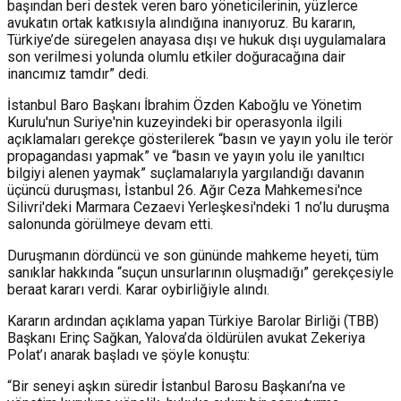
başından beri destek veren baro yöneticilerinin, yüzlerce
avukatın ortak katkısıyla alındığına inanıyoruz. Bu kararın,
Türkiye’de süregelen anayasa dışı ve hukuk dışı uygulamalara
son verilmesi yolunda olumlu etkiler doğuracağına dair
inancımız tamdır” dedi.
İstanbul Baro Başkanı İbrahim Özden Kaboğlu ve Yönetim
Kurulu'nun Suriye'nin kuzeyindeki bir operasyonla ilgili
açıklamaları gerekçe gösterilerek “basın ve yayın yolu ile terör
propagandası yapmak” ve “basın ve yayın yolu ile yanıltıcı
bilgiyi alenen yaymak” suçlamalarıyla yargılandığı davanın
üçüncü duruşması, İstanbul 26. Ağır Ceza Mahkemesi'nce
Silivri'deki Marmara Cezaevi Yerleşkesi'ndeki 1 no’lu duruşma
salonunda görülmeye devam etti.
Duruşmanın dördüncü ve son gününde mahkeme heyeti, tüm
sanıklar hakkında “suçun unsurlarının oluşmadığı” gerekçesiyle
beraat kararı verdi. Karar oybirliğiyle alındı.
Kararın ardından açıklama yapan Türkiye Barolar Birliği (TBB)
Başkanı Erinç Sağkan, Yalova’da öldürülen avukat Zekeriya
Polat’ı anarak başladı ve şöyle konuştu:
“Bir seneyi aşkın süredir İstanbul Barosu Başkanı’na ve