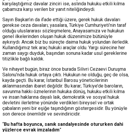
karşılaştığımız davalar zinciri ise, aslında hukuku etkili kılma
çabamıza karşı verilen bir yanıt niteliğindeydi.
Sayın Başkan’ın da ifade ettiği üzere, gerek hukuk davaları
gerekse ceza davaları; yasalara, Türkiye Cumhuriyeti’nin taraf
olduğu uluslararası sözleşmelere, Anayasamıza ve hukukun
genel ilkelerinden oluşan hukuk düzenimize bütünüyle
aykırıydı. Ancak biz bu süreçte daima hukuk yolundan ilerledik.
Kullandığımız tek araç hukuki araçlar oldu. Yargı sürecine her
zaman saygı duyduk, başından sonuna kadar usul gereklerine
titizlikle bağlı kaldık.
Ve nihayet bugün, biraz önce burada Silivri Cezaevi Duruşma
Salonu’nda hukuk ortaya çıktı. Hukukun ne olduğu, geç de olsa,
kayda geçti. Bu karar, İstanbul Barosu yöneticilerinin
aklanmasından ibaret değildir. Bu karar; Türkiye’de baroların,
savunma hakkı öznelerinin hukuka dönüş, hukuku etkili kılma
ve insan haklarına dayalı laik, demokratik ve sosyal hukuk
devletini ilerletme yönünde verdikleri bireysel ve ortak
çabaların yeni bir eşiğe taşındığının göstergesidir. Bu yönüyle
son derece önemlidir ve sevindiricidir.
“
Bu hafta boyunca, sanık sandalyesinde otururken dahi
yüzlerce evrak imzaladım
”