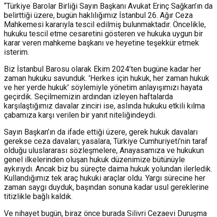
“Türkiye Barolar Birliği Sayın Başkanı Avukat Erinç Sağkan’ın da
belirttiği üzere, bugün haklılığımız İstanbul 26. Ağır Ceza
Mahkemesi kararıyla tescil edilmiş bulunmaktadır. Öncelikle,
hukuku tescil etme cesaretini gösteren ve hukuka uygun bir
karar veren mahkeme başkanı ve heyetine teşekkür etmek
isterim.
Biz İstanbul Barosu olarak Ekim 2024’ten bugüne kadar her
zaman hukuku savunduk. 'Herkes için hukuk, her zaman hukuk
ve her yerde hukuk' söylemiyle yönetim anlayışımızı hayata
geçirdik. Seçilmemizin ardından izleyen haftalarda
karşılaştığımız davalar zinciri ise, aslında hukuku etkili kılma
çabamıza karşı verilen bir yanıt niteliğindeydi.
Sayın Başkan’ın da ifade ettiği üzere, gerek hukuk davaları
gerekse ceza davaları; yasalara, Türkiye Cumhuriyeti’nin taraf
olduğu uluslararası sözleşmelere, Anayasamıza ve hukukun
genel ilkelerinden oluşan hukuk düzenimize bütünüyle
aykırıydı. Ancak biz bu süreçte daima hukuk yolundan ilerledik.
Kullandığımız tek araç hukuki araçlar oldu. Yargı sürecine her
zaman saygı duyduk, başından sonuna kadar usul gereklerine
titizlikle bağlı kaldık.
Ve nihayet bugün, biraz önce burada Silivri Cezaevi Duruşma