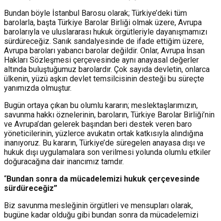
Bundan böyle İstanbul Barosu olarak; Türkiye’deki tüm
barolarla, başta Türkiye Barolar Birliği olmak üzere, Avrupa
barolarıyla ve uluslararası hukuk örgütleriyle dayanışmamızı
sürdüreceğiz. Sanık sandalyesinde de ifade ettiğim üzere,
Avrupa baroları yabancı barolar değildir. Onlar, Avrupa İnsan
Hakları Sözleşmesi çerçevesinde aynı anayasal değerler
altında buluştuğumuz barolardır. Çok sayıda devletin, onlarca
ülkenin, yüzü aşkın devlet temsilcisinin desteği bu süreçte
yanımızda olmuştur.
Bugün ortaya çıkan bu olumlu kararın; meslektaşlarımızın,
savunma hakkı öznelerinin, baroların, Türkiye Barolar Birliği’nin
ve Avrupa’dan gelerek başından beri destek veren baro
yöneticilerinin, yüzlerce avukatın ortak katkısıyla alındığına
inanıyoruz. Bu kararın, Türkiye’de süregelen anayasa dışı ve
hukuk dışı uygulamalara son verilmesi yolunda olumlu etkiler
doğuracağına dair inancımız tamdır.
“
Bundan sonra da mücadelemizi hukuk çerçevesinde
sürdüreceğiz”
Biz savunma mesleğinin örgütleri ve mensupları olarak,
bugüne kadar olduğu gibi bundan sonra da mücadelemizi