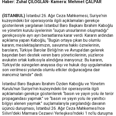
Haber: Zuhal ÇİLOĞLAN- Kamera: Mehmet ÇALPAR
(İSTANBUL)
İstanbul 26. Ağır Ceza Mahkemesi, Suriye'nin
kuzeyindeki bir operasyonla ilgili açıklamaları gerekçe
gösterilerek yargılanan İstanbul Baro Başkanı İbrahim Kaboğlu
ve yönetim kurulu üyelerinin “suçun unsurlarının oluşmadığı”
gerekçesiyle ayrı ayrı beraatlarına karar verdi. Kararın ardından
açıklama yapan Kaboğlu, “Bugün ortaya çıkan bu olumlu
kararın; meslektaşlarımızın, savunma hakkı öznelerinin,
baroların, Türkiye Barolar Birliği’nin ve Avrupa’dan gelerek
başından beri destek veren baro yöneticilerinin, yüzlerce
avukatın ortak katkısıyla alındığına inanıyoruz. Bu kararın,
Türkiye’de süregelen anayasa dışı ve hukuk dışı uygulamalara
son verilmesi yolunda olumlu etkiler doğuracağına dair
inancımız tamdır” dedi.
İstanbul Baro Başkanı İbrahim Özden Kaboğlu ve Yönetim
Kurulu'nun Suriye'nin kuzeyindeki bir operasyonla ilgili
açıklamaları gerekçe gösterilerek “basın ve yayın yolu ile terör
propagandası yapmak” ve “basın ve yayın yolu ile yanıltıcı
bilgiyi alenen yaymak” suçlamalarıyla yargılandığı davanın
üçüncü duruşması, İstanbul 26. Ağır Ceza Mahkemesi'nce
Silivri'deki Marmara Cezaevi Yerleşkesi'ndeki 1 no’lu duruşma