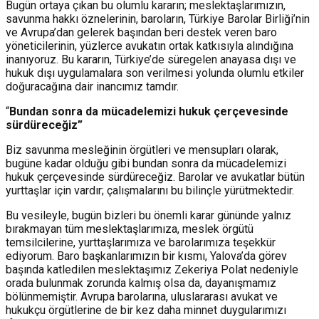
Bugün ortaya çıkan bu olumlu kararın; meslektaşlarımızın,
savunma hakkı öznelerinin, baroların, Türkiye Barolar Birliği’nin
ve Avrupa’dan gelerek başından beri destek veren baro
yöneticilerinin, yüzlerce avukatın ortak katkısıyla alındığına
inanıyoruz. Bu kararın, Türkiye’de süregelen anayasa dışı ve
hukuk dışı uygulamalara son verilmesi yolunda olumlu etkiler
doğuracağına dair inancımız tamdır.
“
Bundan sonra da mücadelemizi hukuk çerçevesinde
sürdüreceğiz”
Biz savunma mesleğinin örgütleri ve mensupları olarak,
bugüne kadar olduğu gibi bundan sonra da mücadelemizi
hukuk çerçevesinde sürdüreceğiz. Barolar ve avukatlar bütün
yurttaşlar için vardır; çalışmalarını bu bilinçle yürütmektedir.
Bu vesileyle, bugün bizleri bu önemli karar gününde yalnız
bırakmayan tüm meslektaşlarımıza, meslek örgütü
temsilcilerine, yurttaşlarımıza ve barolarımıza teşekkür
ediyorum. Baro başkanlarımızın bir kısmı, Yalova’da görev
başında katledilen meslektaşımız Zekeriya Polat nedeniyle
orada bulunmak zorunda kalmış olsa da, dayanışmamız
bölünmemiştir. Avrupa barolarına, uluslararası avukat ve
hukukçu örgütlerine de bir kez daha minnet duygularımızı