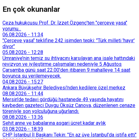
En çok okunanlar
Ceza hukukçusu Prof. Dr. İzzet Özgenç'ten "çerçeve yasa"
yorumu...
06.08.2026
-
11:34
"Çerçeve yasa" teklifine 242 isimden tepki: "Türk milleti 'hayır'
diyor"
05.08.2026
-
12:28
Ümraniye’nin temiz su ihtiyacını karşılayan ana isale hattındaki
revizyon ve iyileştirme çalışmaları nedeniyle 5 Ağustos
Çarşamba günü saat 22.00’den itibaren 9 mahalleye 14 saat
boyunca su verilemeyecek.
04.08.2026
-
15:27
Ankara Büyükşehir Belediyesi'nden kedilere özel merkez
08.08.2026
-
11:44
Mersin'de tedavi gördüğü hastanede 49 yaşında hayatını
kaybeden gazeteci Duygu Öksüz Canova, düzenlenen cenaze
töreniyle son yolculuğuna uğurlandı.
08.08.2026
-
13:36
Şehit anne ve babalarına asgari ücret kadar aylık
03.08.2026
-
18:39
CHP İstanbul İl Başkanı Tekin: "En az üye İstanbul’da istifa etti"