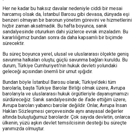
Her ne kadar bu haksız davalar nedeniyle ciddi bir mesai
harcamış olsak da, İstanbul Barosu gibi devasa, dünyada eşi
benzeri olmayan bir baronun yönetim görevini ve hizmetlerini
hiçbir zaman aksatmadık. Bu hafta boyunca, sanık
sandalyesinde otururken dahi yüzlerce evrak imzaladım. Bu
kararlılığımız bundan sonra da daha kapsamlı bir biçimde
sürecektir.
Bu süreç boyunca yerel, ulusal ve uluslararası ölçekte geniş
savunma halkaları oluştu; güçlü savunma bağları kuruldu. Bu
durum, Türkiye Cumhuriyeti’nin hukuk devleti yolundaki
geleceği açısından önemli bir umut ışığıdır.
Bundan böyle İstanbul Barosu olarak; Türkiye’deki tüm
barolarla, başta Türkiye Barolar Birliği olmak üzere, Avrupa
barolarıyla ve uluslararası hukuk örgütleriyle dayanışmamızı
sürdüreceğiz. Sanık sandalyesinde de ifade ettiğim üzere,
Avrupa baroları yabancı barolar değildir. Onlar, Avrupa İnsan
Hakları Sözleşmesi çerçevesinde aynı anayasal değerler
altında buluştuğumuz barolardır. Çok sayıda devletin, onlarca
ülkenin, yüzü aşkın devlet temsilcisinin desteği bu süreçte
yanımızda olmuştur.