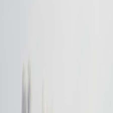
bildirdi.
31.07.2026
-
22:48
Ceza hukukçusu Prof. Dr. İzzet Özgenç'ten "çerçeve yasa"
yorumu...
06.08.2026
-
11:34
Usulsüzlükler emrim doğrultusunda müfettiş tarafından tespit
edildi...
02.08.2026
-
12:57
"Çerçeve yasa" teklifine 242 isimden tepki: "Türk milleti 'hayır'
diyor"
05.08.2026
-
12:28
Muğla'nın Menteşe ilçesinde yaşayan sinema oyuncusu Yiğit
Dören'e, sosyal medya hesabında paylaştığı bir fotoğrafta
alkollü içki markasının görünmesi gerekçe gösterilerek 82 bin
244 lira idari para cezası kesildi. Paylaşımının reklam amacı
taşımadığını savunan Dören, cezanın iptali için yargıya
01.08.2026
-
18:17
başvurdu.
Ümraniye’nin temiz su ihtiyacını karşılayan ana isale hattındaki
revizyon ve iyileştirme çalışmaları nedeniyle 5 Ağustos
Çarşamba günü saat 22.00’den itibaren 9 mahalleye 14 saat
boyunca su verilemeyecek.
04.08.2026
-
15:27
İzmir Büyükşehir Belediye Başkanı Cemil Tugay tarafından
organik atıkların evde dönüşümü için başlatılan bokaşi