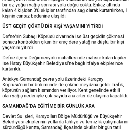
bir ev, yoğun yağış sonrası yola doğru çöktü. Enkaz altında
kalan 4 kişiden 3’ü ekipler tarafından sağ olarak kurtarılırken, 1
kişinin cansız bedenine ulaşıldı.
ÜST GEÇİT ÇÖKTÜ BİR KİŞİ YAŞAMINI YİTİRDİ
Defne'nin Subaşı Köprüsü civarında ise üst geçidin çökmesi
sonucu kontrolden çıkan bir araç dere yatağına düştü, bir kişi
yaşamını yitirdi.
Defne ilçesi Değirmenyolu mahallesinde mahsur kalan kişiler
ise Hatay Büyükşehir Belediyesi’ne bağlı itfaiye ekiplerince
kurtarıldı.
Antakya-Samandağ çevre yolu üzerindeki Karaçay
Köprüsü'nün bir bölümünde de çökme meydana geldi. Trafik,
köprünün sağlam kısmından veriliyor. Kent genelinde etkili
olan yağış nedeniyle çok sayıda ana arter de ulaşıma kapatıldı.
SAMANDAĞ'DA EĞİTİME BİR GÜNLÜK ARA
Devlet Su İşleri, Karayolları Bölge Müdürlüğü ve Büyükşehir
Belediyesi ekiplerinin yollarda tahliye ve temizlik çalışmalarını
sürdürdüğü kentte, Samandağ ilçesinde okullar bir gün tatil