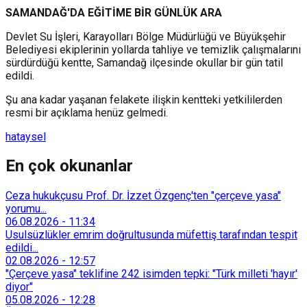
SAMANDAĞ'DA EĞİTİME BİR GÜNLÜK ARA
Devlet Su İşleri, Karayolları Bölge Müdürlüğü ve Büyükşehir
Belediyesi ekiplerinin yollarda tahliye ve temizlik çalışmalarını
sürdürdüğü kentte, Samandağ ilçesinde okullar bir gün tatil
edildi.
Şu ana kadar yaşanan felakete ilişkin kentteki yetkililerden
resmi bir açıklama henüz gelmedi.
hatay
sel
En çok okunanlar
Ceza hukukçusu Prof. Dr. İzzet Özgenç'ten "çerçeve yasa"
yorumu...
06.08.2026
-
11:34
Usulsüzlükler emrim doğrultusunda müfettiş tarafından tespit
edildi...
02.08.2026
-
12:57
"Çerçeve yasa" teklifine 242 isimden tepki: "Türk milleti 'hayır'
diyor"
05.08.2026
-
12:28