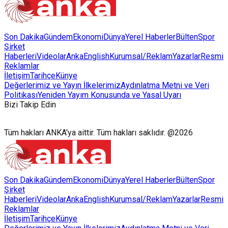
Son Dakika
Gündem
Ekonomi
Dünya
Yerel Haberler
Bülten
Spor
Şirket
Haberleri
Videolar
AnkaEnglish
Kurumsal/Reklam
Yazarlar
Resmi
Reklamlar
İletişim
Tarihçe
Künye
Değerlerimiz ve Yayın İlkelerimiz
Aydınlatma Metni ve Veri
Politikası
Yeniden Yayım Konusunda ve Yasal Uyarı
Bizi Takip Edin
Tüm hakları ANKA'ya aittir. Tüm hakları saklıdır. @2026
Son Dakika
Gündem
Ekonomi
Dünya
Yerel Haberler
Bülten
Spor
Şirket
Haberleri
Videolar
AnkaEnglish
Kurumsal/Reklam
Yazarlar
Resmi
Reklamlar
İletişim
Tarihçe
Künye