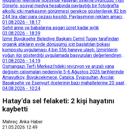
Muğla'nın Menteşe ilçesinde yaşayan sinema oyuncusu Yiğit
Dören'e, sosyal medya hesabında paylaştığı bir fotoğrafta
alkollü içki markasının görünmesi gerekçe gösterilerek 82 bin
244 lira idari para cezası kesildi. Paylaşımının reklam amacı
taşımadığını savunan Dören, cezanın iptali için yargıya
01.08.2026
-
18:17
başvurdu.
Şehit anne ve babalarına asgari ücret kadar aylık
03.08.2026
-
18:39
İzmir Büyükşehir Belediye Başkanı Cemil Tugay tarafından
organik atıkların evde dönüşümü için başlatılan bokaşi
kompostu uygulaması 4 bin 556 haneye ulaştı. İzmirlilerin
yoğun ilgi gösterdiği uygulamada başvuruları değerlendiren
Tarımsal Hizmetler Dairesi Başkanlığı, farklı ilçelerde toplam
01.08.2026
-
14:19
128 bokaşi kompost eğitimi düzenleyerek İzmirlileri
Osmangazi Terfi Merkezi’ndeki revizyon ve arızalı vana
sürdürülebilir atık yönetimi sistemine dahil etti.
değişim çalışmaları nedeniyle 5-6 Ağustos 2026 tarihlerinde
Arnavutköy, Büyükçekmece, Çatalca, Eyüpsultan, Avcılar,
Başakşehir ve Esenyurt ilçelerinin bazı mahallelerine 20 saat
süreyle su verilemeyecek.
04.08.2026
-
10:24
Hatay’da sel felaketi: 2 kişi hayatını
kaybetti
Mahreç: Anka Haber
21.05.2026
12:49