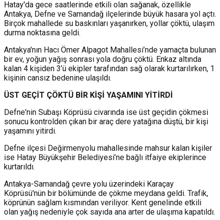
Hatay'da gece saatlerinde etkili olan sağanak, özellikle
Antakya, Defne ve Samandağ ilçelerinde büyük hasara yol açtı.
Birçok mahallede su baskınları yaşanırken, yollar çöktü, ulaşım
durma noktasına geldi.
Antakya'nın Hacı Ömer Alpagot Mahallesi’nde yamaçta bulunan
bir ev, yoğun yağış sonrası yola doğru çöktü. Enkaz altında
kalan 4 kişiden 3’ü ekipler tarafından sağ olarak kurtarılırken, 1
kişinin cansız bedenine ulaşıldı.
ÜST GEÇİT ÇÖKTÜ BİR KİŞİ YAŞAMINI YİTİRDİ
Defne'nin Subaşı Köprüsü civarında ise üst geçidin çökmesi
sonucu kontrolden çıkan bir araç dere yatağına düştü, bir kişi
yaşamını yitirdi.
Defne ilçesi Değirmenyolu mahallesinde mahsur kalan kişiler
ise Hatay Büyükşehir Belediyesi’ne bağlı itfaiye ekiplerince
kurtarıldı.
Antakya-Samandağ çevre yolu üzerindeki Karaçay
Köprüsü'nün bir bölümünde de çökme meydana geldi. Trafik,
köprünün sağlam kısmından veriliyor. Kent genelinde etkili
olan yağış nedeniyle çok sayıda ana arter de ulaşıma kapatıldı.