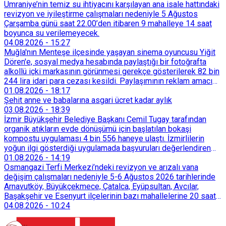
Ümraniye’nin temiz su ihtiyacını karşılayan ana isale hattındaki
revizyon ve iyileştirme çalışmaları nedeniyle 5 Ağustos
Çarşamba günü saat 22.00’den itibaren 9 mahalleye 14 saat
boyunca su verilemeyecek.
04.08.2026
-
15:27
Muğla'nın Menteşe ilçesinde yaşayan sinema oyuncusu Yiğit
Dören'e, sosyal medya hesabında paylaştığı bir fotoğrafta
alkollü içki markasının görünmesi gerekçe gösterilerek 82 bin
244 lira idari para cezası kesildi. Paylaşımının reklam amacı
taşımadığını savunan Dören, cezanın iptali için yargıya
01.08.2026
-
18:17
başvurdu.
Şehit anne ve babalarına asgari ücret kadar aylık
03.08.2026
-
18:39
İzmir Büyükşehir Belediye Başkanı Cemil Tugay tarafından
organik atıkların evde dönüşümü için başlatılan bokaşi
kompostu uygulaması 4 bin 556 haneye ulaştı. İzmirlilerin
yoğun ilgi gösterdiği uygulamada başvuruları değerlendiren
Tarımsal Hizmetler Dairesi Başkanlığı, farklı ilçelerde toplam
01.08.2026
-
14:19
128 bokaşi kompost eğitimi düzenleyerek İzmirlileri
Osmangazi Terfi Merkezi’ndeki revizyon ve arızalı vana
sürdürülebilir atık yönetimi sistemine dahil etti.
değişim çalışmaları nedeniyle 5-6 Ağustos 2026 tarihlerinde
Arnavutköy, Büyükçekmece, Çatalca, Eyüpsultan, Avcılar,
Başakşehir ve Esenyurt ilçelerinin bazı mahallelerine 20 saat
süreyle su verilemeyecek.
04.08.2026
-
10:24