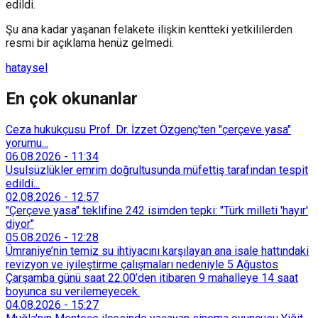
edildi.
Şu ana kadar yaşanan felakete ilişkin kentteki yetkililerden
resmi bir açıklama henüz gelmedi.
hatay
sel
En çok okunanlar
Ceza hukukçusu Prof. Dr. İzzet Özgenç'ten "çerçeve yasa"
yorumu...
06.08.2026
-
11:34
Usulsüzlükler emrim doğrultusunda müfettiş tarafından tespit
edildi...
02.08.2026
-
12:57
"Çerçeve yasa" teklifine 242 isimden tepki: "Türk milleti 'hayır'
diyor"
05.08.2026
-
12:28
Ümraniye’nin temiz su ihtiyacını karşılayan ana isale hattındaki
revizyon ve iyileştirme çalışmaları nedeniyle 5 Ağustos
Çarşamba günü saat 22.00’den itibaren 9 mahalleye 14 saat
boyunca su verilemeyecek.
04.08.2026
-
15:27