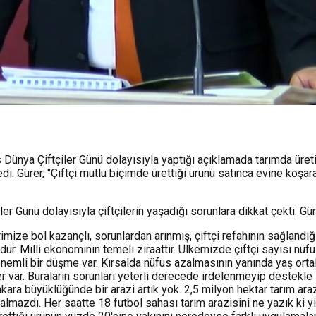
ünya Çiftçiler Günü dolayısıyla yaptığı açıklamada tarımda üretic
edi. Gürer, "Çiftçi mutlu biçimde ürettiği ürünü satınca evine koşa
.
er Günü dolayısıyla çiftçilerin yaşadığı sorunlara dikkat çekti. 
mize bol kazançlı, sorunlardan arınmış, çiftçi refahının sağlandığ
dür. Milli ekonominin temeli ziraattir. Ülkemizde çiftçi sayısı nüfu
a önemli bir düşme var. Kırsalda nüfus azalmasının yanında yaş or
iler var. Buraların sorunları yeterli derecede irdelenmeyip destek
nkara büyüklüğünde bir arazi artık yok. 2,5 milyon hektar tarım a
lmazdı. Her saatte 18 futbol sahası tarım arazisini ne yazık ki yiti