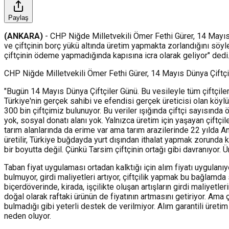
Paylaş
(ANKARA)
- CHP Niğde Milletvekili Ömer Fethi Gürer, 14 Mayıs D
ve çiftçinin borç yükü altında üretim yapmakta zorlandığını söyl
çiftçinin ödeme yapmadığında kapısına icra olarak geliyor" dedi
CHP Niğde Milletvekili Ömer Fethi Gürer, 14 Mayıs Dünya Çiftçil
"Bugün 14 Mayıs Dünya Çiftçiler Günü. Bu vesileyle tüm çiftçileri
Türkiye'nin gerçek sahibi ve efendisi gerçek üreticisi olan köylü
300 bin çiftçimiz bulunuyor. Bu veriler ışığında çiftçi sayısınd
yok, sosyal donatı alanı yok. Yalnızca üretim için yaşayan çiftç
tarım alanlarında da erime var ama tarım arazilerinde 22 yılda A
üretilir, Türkiye buğdayda yurt dışından ithalat yapmak zorunda ka
bir boyutta değil. Çünkü Tarsim çiftçinin ortağı gibi davranıyor. 
Taban fiyat uygulaması ortadan kalktığı için alım fiyatı uygulanıy
bulmuyor, girdi maliyetleri artıyor, çiftçilik yapmak bu bağlamda
biçerdöverinde, kirada, işçilikte oluşan artışların girdi maliyetl
doğal olarak raftaki ürünün de fiyatının artmasını getiriyor. Ama ç
bulmadığı gibi yeterli destek de verilmiyor. Alım garantili üreti
neden oluyor.