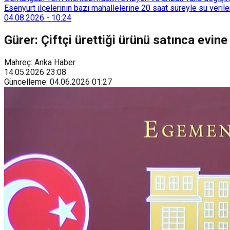
Esenyurt ilçelerinin bazı mahallelerine 20 saat süreyle su veri
04.08.2026
-
10:24
Gürer: Çiftçi ürettiği ürünü satınca evin
Mahreç: Anka Haber
14.05.2026
23:08
Güncelleme
:
04.06.2026
01:27