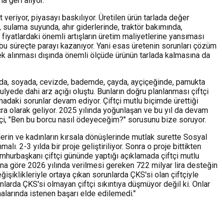
a geri alıyor.
 veriyor, piyasayı baskılıyor. Üretilen ürün tarlada değer
e, sulama suyunda, ahır giderlerinde, traktör bakımında,
e fiyatlardaki önemli artışların üretim maliyetlerine yansıması
lar bu süreçte parayı kazanıyor. Yani esas üretenin sorunları çözüm
lerek alınması dışında önemli ölçüde ürünün tarlada kalmasına da
yağda, soyada, cevizde, bademde, çayda, ayçiçeğinde, pamukta
lyede dahi arz açığı oluştu. Bunların doğru planlanması çiftçi
adaki sorunlar devam ediyor. Çiftçi mutlu biçimde ürettiği
ra olarak geliyor. 2025 yılında yoğunlaşan ve bu yıl da devam
çiftçi, "Ben bu borcu nasıl ödeyeceğim?" sorusunu bize soruyor.
lerin ve kadınların kırsala dönüşlerinde mutlak surette Sosyal
ı. 2-3 yılda bir proje geliştiriliyor. Sonra o proje bittikten
mhurbaşkanı çiftçi gününde yaptığı açıklamada çiftçi mutlu
una göre 2026 yılında verilmesi gereken 722 milyar lira desteğin
eğişiklikleriyle ortaya çıkan sorunlarda ÇKS'si olan çiftçiyle
unlarda ÇKS'si olmayan çiftçi sıkıntıya düşmüyor değil ki. Onlar
malarında istenen başarı elde edilemedi."