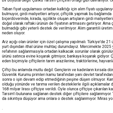
bir boyutta değil. Çünkü Tarsim çiftçinin ortağı gibi davranıyor. 
Taban fiyat uygulaması ortadan kalktığı için alım fiyatı uygulanıy
bulmuyor, girdi maliyetleri artıyor, çiftçilik yapmak bu bağlamda
biçerdöverinde, kirada, işçilikte oluşan artışların girdi maliyetl
doğal olarak raftaki ürünün de fiyatının artmasını getiriyor. Ama ç
bulmadığı gibi yeterli destek de verilmiyor. Alım garantili üreti
neden oluyor.
Arz açığı olan ürünler için özel çalışma yapılmalı. Türkiye'de 
yurt dışından ithal ürüne muhtaç durumdayız. Mercimekte 2025 yıl
refahının sağlanmasıyla ortadan kalkacak sorunlar olarak görülü
ürünü satınca evine koşarak gitmiyor, bankaya koşarak gidiyor. 
eden biçimiyle çiftçilerin tarım arazilerine, traktörlerine, hayva
Çiftçi bu anlamda mutlu değil. Gençlerin ve kadınların kırsala d
Güvenlik Kurumu primleri kamu tarafından yani devlet tarafından ka
sonra o işin devam edip etmediğinin peşine düşen olmuyor. Kamu
olduğu yönünde ve tarıma verilen desteklerle ilgili açıklamalar
168 milyar lirası çiftçiye verildi. Öyle olunca çiftçiye çıkarılan 
Tarsim'i bulunana sağlanan destek diğer çiftçilere sağlanmıyor. Y
da sıkıntıya düşüyor ama onlara o destek sağlanmıyor. Miras yolu
.