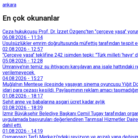
ankara
En çok okunanlar
Ceza hukukçusu Prof. Dr. İzzet Özgenç'ten "çerçeve yasa" yorum
06.08.2026
-
11:34
Usulsüzlükler emrim doğrultusunda müfettiş tarafından tespit edi
02.08.2026
-
12:57
"Çerçeve yasa" teklifine 242 isimden tepki: "Türk milleti 'hayır' d
05.08.2026
-
12:28
Ümraniye’nin temiz su ihtiyacını karşılayan ana isale hattındak
verilemeyecek.
04.08.2026
-
15:27
Muğla'nın Menteşe ilçesinde yaşayan sinema oyuncusu Yiğit Döre
idari para cezası kesildi. Paylaşımının reklam amacı taşımadığın
01.08.2026
-
18:17
Şehit anne ve babalarına asgari ücret kadar aylık
03.08.2026
-
18:39
İzmir Büyükşehir Belediye Başkanı Cemil Tugay tarafından organi
uygulamada başvuruları değerlendiren Tarımsal Hizmetler Dairesi
dahil etti.
01.08.2026
-
14:19
Osmangazi Terfi Merkezi’ndeki revizyon ve arızalı vana değişim