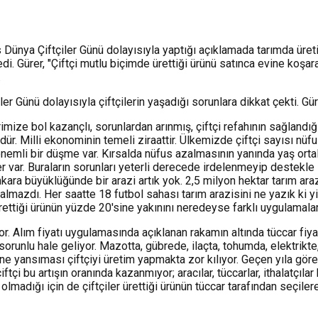
ünya Çiftçiler Günü dolayısıyla yaptığı açıklamada tarımda üretic
edi. Gürer, "Çiftçi mutlu biçimde ürettiği ürünü satınca evine koşa
.
er Günü dolayısıyla çiftçilerin yaşadığı sorunlara dikkat çekti. 
mize bol kazançlı, sorunlardan arınmış, çiftçi refahının sağlandığ
dür. Milli ekonominin temeli ziraattir. Ülkemizde çiftçi sayısı nüfu
a önemli bir düşme var. Kırsalda nüfus azalmasının yanında yaş or
iler var. Buraların sorunları yeterli derecede irdelenmeyip destek
nkara büyüklüğünde bir arazi artık yok. 2,5 milyon hektar tarım a
lmazdı. Her saatte 18 futbol sahası tarım arazisini ne yazık ki yiti
Ürettiği ürünün yüzde 20'sine yakınını neredeyse farklı uygulamalarl
or. Alım fiyatı uygulamasında açıklanan rakamın altında tüccar fiyat
 sorunlu hale geliyor. Mazotta, gübrede, ilaçta, tohumda, elektrikt
erine yansıması çiftçiyi üretim yapmakta zor kılıyor. Geçen yıla gör
iftçi bu artışın oranında kazanmıyor; aracılar, tüccarlar, ithalatçı
m olmadığı için de çiftçiler ürettiği ürünün tüccar tarafından seçi