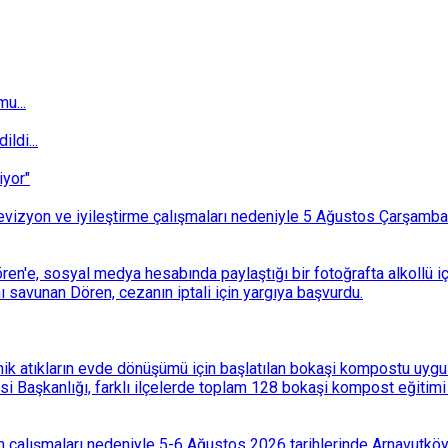
u...
ldi...
iyor"
i revizyon ve iyileştirme çalışmaları nedeniyle 5 Ağustos Çarşam
n'e, sosyal medya hesabında paylaştığı bir fotoğrafta alkollü i
ı savunan Dören, cezanın iptali için yargıya başvurdu.
k atıkların evde dönüşümü için başlatılan bokaşi kompostu uygulam
 Başkanlığı, farklı ilçelerde toplam 128 bokaşi kompost eğitimi d
 çalışmaları nedeniyle 5-6 Ağustos 2026 tarihlerinde Arnavutköy