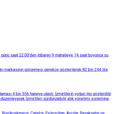
ba günü saat 22.00’den itibaren 9 mahalleye 14 saat boyunca su
çki markasının görünmesi gerekçe gösterilerek 82 bin 244 lira
ası 4 bin 556 haneye ulaştı. İzmirlilerin yoğun ilgi gösterdiği
üzenleyerek İzmirlileri sürdürülebilir atık yönetimi sistemine
, Büyükçekmece, Çatalca, Eyüpsultan, Avcılar, Başakşehir ve