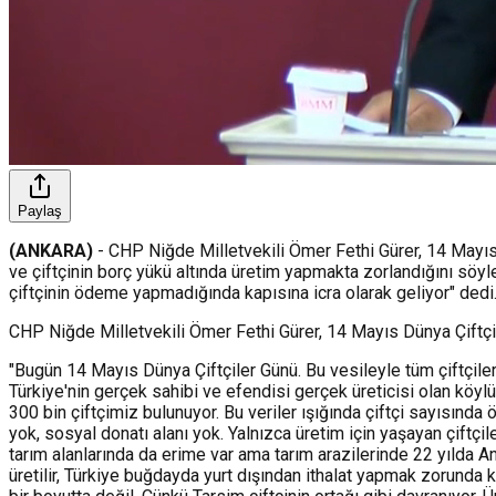
Paylaş
(ANKARA)
- CHP Niğde Milletvekili Ömer Fethi Gürer, 14 Mayıs D
ve çiftçinin borç yükü altında üretim yapmakta zorlandığını söyl
çiftçinin ödeme yapmadığında kapısına icra olarak geliyor" dedi
CHP Niğde Milletvekili Ömer Fethi Gürer, 14 Mayıs Dünya Çiftçil
"Bugün 14 Mayıs Dünya Çiftçiler Günü. Bu vesileyle tüm çiftçileri
Türkiye'nin gerçek sahibi ve efendisi gerçek üreticisi olan köylü
300 bin çiftçimiz bulunuyor. Bu veriler ışığında çiftçi sayısınd
yok, sosyal donatı alanı yok. Yalnızca üretim için yaşayan çiftç
tarım alanlarında da erime var ama tarım arazilerinde 22 yılda A
üretilir, Türkiye buğdayda yurt dışından ithalat yapmak zorunda ka