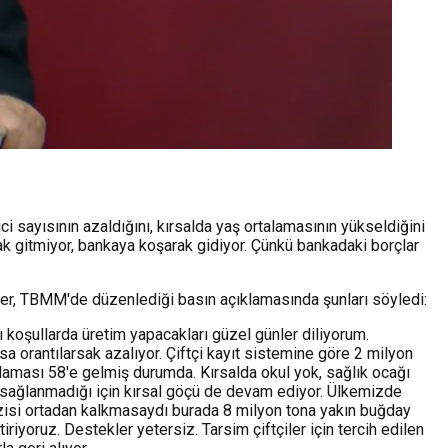
i sayısının azaldığını, kırsalda yaş ortalamasının yükseldiğini
rak gitmiyor, bankaya koşarak gidiyor. Çünkü bankadaki borçlar
Gürer, TBMM'de düzenlediği basın açıklamasında şunları söyledi:
ı koşullarda üretim yapacakları güzel günler diliyorum.
sa orantılarsak azalıyor. Çiftçi kayıt sistemine göre 2 milyon
talaması 58'e gelmiş durumda. Kırsalda okul yok, sağlık ocağı
le sağlanmadığı için kırsal göçü de devam ediyor. Ülkemizde
razisi ortadan kalkmasaydı burada 8 milyon tona yakın buğday
riyoruz. Destekler yetersiz. Tarsim çiftçiler için tercih edilen