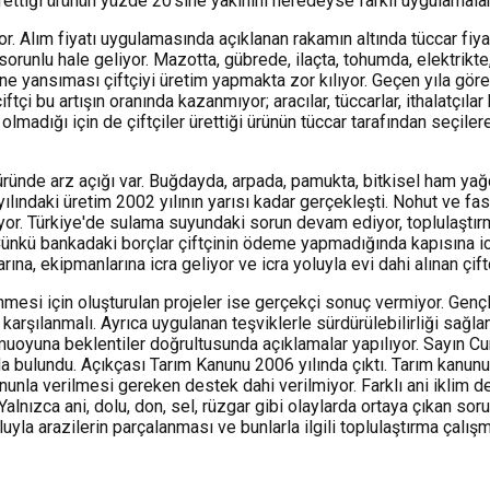
Ürettiği ürünün yüzde 20'sine yakınını neredeyse farklı uygulamalarl
or. Alım fiyatı uygulamasında açıklanan rakamın altında tüccar fiyat
 sorunlu hale geliyor. Mazotta, gübrede, ilaçta, tohumda, elektrikt
erine yansıması çiftçiyi üretim yapmakta zor kılıyor. Geçen yıla gör
iftçi bu artışın oranında kazanmıyor; aracılar, tüccarlar, ithalatçı
m olmadığı için de çiftçiler ürettiği ürünün tüccar tarafından seçi
21 üründe arz açığı var. Buğdayda, arpada, pamukta, bitkisel ham 
ındaki üretim 2002 yılının yarısı kadar gerçekleşti. Nohut ve fasu
yor. Türkiye'de sulama suyundaki sorun devam ediyor, toplulaştırm
Çünkü bankadaki borçlar çiftçinin ödeme yapmadığında kapısına ic
nlarına, ekipmanlarına icra geliyor ve icra yoluyla evi dahi alınan 
önmesi için oluşturulan projeler ise gerçekçi sonuç vermiyor. Genç
rşılanmalı. Ayrıca uygulanan teşviklerle sürdürülebilirliği sağlanmal
oyuna beklentiler doğrultusunda açıklamalar yapılıyor. Sayın Cu
 da bulundu. Açıkçası Tarım Kanunu 2006 yılında çıktı. Tarım kanun
kanunla verilmesi gereken destek dahi verilmiyor. Farklı ani iklim d
alnızca ani, dolu, don, sel, rüzgar gibi olaylarda ortaya çıkan sor
yla arazilerin parçalanması ve bunlarla ilgili toplulaştırma çalış