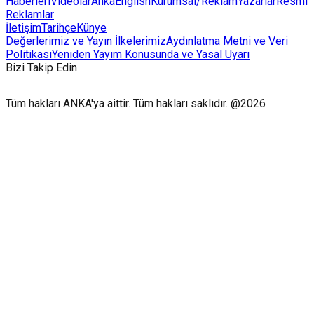
Haberleri
Videolar
AnkaEnglish
Kurumsal/Reklam
Yazarlar
Resmi
Reklamlar
İletişim
Tarihçe
Künye
Değerlerimiz ve Yayın İlkelerimiz
Aydınlatma Metni ve Veri
Politikası
Yeniden Yayım Konusunda ve Yasal Uyarı
Bizi Takip Edin
Tüm hakları ANKA'ya aittir. Tüm hakları saklıdır. @2026