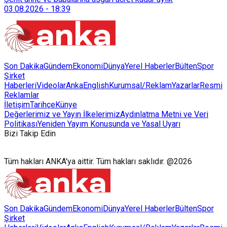
sürdürülebilir atık yönetimi sistemine dahil etti.
03.08.2026
-
18:39
Son Dakika
Gündem
Ekonomi
Dünya
Yerel Haberler
Bülten
Spor
Şirket
Haberleri
Videolar
AnkaEnglish
Kurumsal/Reklam
Yazarlar
Resmi
Reklamlar
İletişim
Tarihçe
Künye
Değerlerimiz ve Yayın İlkelerimiz
Aydınlatma Metni ve Veri
Politikası
Yeniden Yayım Konusunda ve Yasal Uyarı
Bizi Takip Edin
Tüm hakları ANKA'ya aittir. Tüm hakları saklıdır. @2026
Son Dakika
Gündem
Ekonomi
Dünya
Yerel Haberler
Bülten
Spor
Şirket