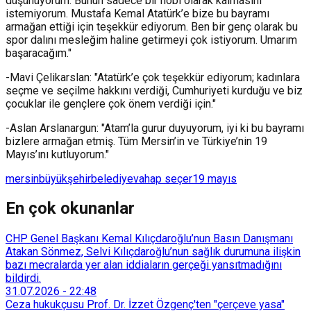
düşünüyorum. Bunun sadece bir hobi olarak kalmasını
istemiyorum. Mustafa Kemal Atatürk’e bize bu bayramı
armağan ettiği için teşekkür ediyorum. Ben bir genç olarak bu
spor dalını mesleğim haline getirmeyi çok istiyorum. Umarım
başaracağım."
-Mavi Çelikarslan: "Atatürk’e çok teşekkür ediyorum; kadınlara
seçme ve seçilme hakkını verdiği, Cumhuriyeti kurduğu ve biz
çocuklar ile gençlere çok önem verdiği için."
-Aslan Arslanargun: "Atam’la gurur duyuyorum, iyi ki bu bayramı
bizlere armağan etmiş. Tüm Mersin’in ve Türkiye’nin 19
Mayıs’ını kutluyorum."
mersin
büyükşehir
belediye
vahap seçer
19 mayıs
En çok okunanlar
CHP Genel Başkanı Kemal Kılıçdaroğlu’nun Basın Danışmanı
Atakan Sönmez, Selvi Kılıçdaroğlu’nun sağlık durumuna ilişkin
bazı mecralarda yer alan iddiaların gerçeği yansıtmadığını
bildirdi.
31.07.2026
-
22:48
Ceza hukukçusu Prof. Dr. İzzet Özgenç'ten "çerçeve yasa"