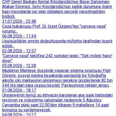
CHP Genel Başkanı Kemal Kılıçdaroğlu’nun Basın Danışmanı
Atakan Sönmez, Selvi Kılıçdaroğlu’nun sağlık durumuna ilişkin
bazı mecralarda yer alan iddiaların gerçeği yansıtmadığını
bildirdi.
31.07.2026
-
22:48
Ceza hukukçusu Prof. Dr. İzzet Özgenç'ten "çerçeve yasa"
yorumu...
06.08.2026
-
11:34
Usulsüzlükler emrim doğrultusunda müfettiş tarafından tespit
edildi...
02.08.2026
-
12:57
"Çerçeve yasa" teklifine 242 isimden tepki: "Türk milleti 'hayır'
diyor"
05.08.2026
-
12:28
Muğla'nın Menteşe ilçesinde yaşayan sinema oyuncusu Yiğit
Dören'e, sosyal medya hesabında paylaştığı bir fotoğrafta
alkollü içki markasının görünmesi gerekçe gösterilerek 82 bin
244 lira idari para cezası kesildi. Paylaşımının reklam amacı
taşımadığını savunan Dören, cezanın iptali için yargıya
01.08.2026
-
18:17
başvurdu.
Ümraniye’nin temiz su ihtiyacını karşılayan ana isale hattındaki
revizyon ve iyileştirme çalışmaları nedeniyle 5 Ağustos
Çarşamba günü saat 22.00’den itibaren 9 mahalleye 14 saat
boyunca su verilemeyecek.
04.08.2026
-
15:27