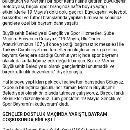
buluşturan ve Mersin’i bir spor kenti haline getiren Büyükşehir
Belediyesi, birçok spor branşında hafta boyu yaptığı
etkinliklerle 19 Mayıs'ı dolu dolu geçirdi. Büyükşehir; voleybol,
basketbol ve futbol branşlarında yapılan turnuvalar sonunda
gençlere özel bir bayram daha yaşattı.
Büyükşehir Belediyesi Gençlik ve Spor Hizmetleri Şube
Müdürü Bünyamin Gökayaz, "19 Mayıs; Ulu Önder
Atatürk’ümüzün 107 yıl önce yaktığı bağımsızlık meşalesi ile
Türkiye Cumhuriyeti’nin temellerini oluşturan çok güzel bir
bayram. Gençlere adadığı Cumhuriyet içinde spor bayramı
olarak da kutladığımız çok değerli bir gün. Biz de Mersin
Büyükşehir Belediyesi olarak gençlerimizi unutmadık ve
birçok etkinlik düzenledik" diye konuştu.
Hafta boyu yaptıkları pek çok faaliyetten bahseden Gökayaz,
"Sporun birleştirici gücünü her zaman Mersin Büyükşehir
Belediyesi olarak ön planda tutmaya çalışıyoruz. Birçok farklı
etkinlikler düzenliyoruz. Tüm gençlerin 19 Mayıs Gençlik ve
Spor Bayramı’nı kutluyorum" dedi.
GENÇLER DOSTLUK MAÇINDA YARIŞTI, BAYRAM
COŞKUSUNDA BİRLEŞTİ
Dört yıldır Mersin Spor Kulübü’nün (MSK) basketbol