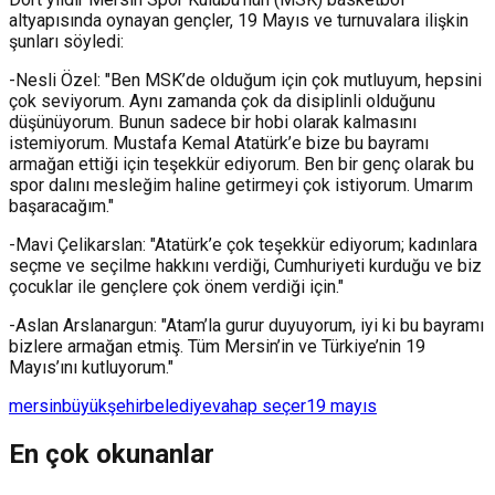
altyapısında oynayan gençler, 19 Mayıs ve turnuvalara ilişkin
şunları söyledi:
-Nesli Özel: "Ben MSK’de olduğum için çok mutluyum, hepsini
çok seviyorum. Aynı zamanda çok da disiplinli olduğunu
düşünüyorum. Bunun sadece bir hobi olarak kalmasını
istemiyorum. Mustafa Kemal Atatürk’e bize bu bayramı
armağan ettiği için teşekkür ediyorum. Ben bir genç olarak bu
spor dalını mesleğim haline getirmeyi çok istiyorum. Umarım
başaracağım."
-Mavi Çelikarslan: "Atatürk’e çok teşekkür ediyorum; kadınlara
seçme ve seçilme hakkını verdiği, Cumhuriyeti kurduğu ve biz
çocuklar ile gençlere çok önem verdiği için."
-Aslan Arslanargun: "Atam’la gurur duyuyorum, iyi ki bu bayramı
bizlere armağan etmiş. Tüm Mersin’in ve Türkiye’nin 19
Mayıs’ını kutluyorum."
mersin
büyükşehir
belediye
vahap seçer
19 mayıs
En çok okunanlar