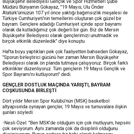
Büyükşehir Belediyesi Gençlik ve Spor Hizmetleri Şube
Müdürü Bünyamin Gökayaz, "19 Mayıs; Ulu Önder
Atatürk’ümüzün 107 yıl önce yaktığı bağımsızlık meşalesi ile
Türkiye Cumhuriyeti’nin temellerini oluşturan çok güzel bir
bayram. Gençlere adadığı Cumhuriyet içinde spor bayramı
olarak da kutladığımız çok değerli bir gün. Biz de Mersin
Büyükşehir Belediyesi olarak gençlerimizi unutmadık ve
birçok etkinlik düzenledik" diye konuştu.
Hafta boyu yaptıkları pek çok faaliyetten bahseden Gökayaz,
"Sporun birleştirici gücünü her zaman Mersin Büyükşehir
Belediyesi olarak ön planda tutmaya çalışıyoruz. Birçok farklı
etkinlikler düzenliyoruz. Tüm gençlerin 19 Mayıs Gençlik ve
Spor Bayramı’nı kutluyorum" dedi.
GENÇLER DOSTLUK MAÇINDA YARIŞTI, BAYRAM
COŞKUSUNDA BİRLEŞTİ
Dört yıldır Mersin Spor Kulübü’nün (MSK) basketbol
altyapısında oynayan gençler, 19 Mayıs ve turnuvalara ilişkin
şunları söyledi:
-Nesli Özel: "Ben MSK’de olduğum için çok mutluyum, hepsini
çok seviyorum. Aynı zamanda çok da disiplinli olduğunu