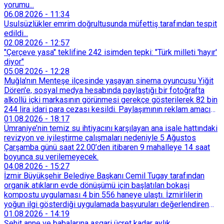
yorumu...
06.08.2026
-
11:34
Usulsüzlükler emrim doğrultusunda müfettiş tarafından tespit
edildi...
02.08.2026
-
12:57
"Çerçeve yasa" teklifine 242 isimden tepki: "Türk milleti 'hayır'
diyor"
05.08.2026
-
12:28
Muğla'nın Menteşe ilçesinde yaşayan sinema oyuncusu Yiğit
Dören'e, sosyal medya hesabında paylaştığı bir fotoğrafta
alkollü içki markasının görünmesi gerekçe gösterilerek 82 bin
244 lira idari para cezası kesildi. Paylaşımının reklam amacı
taşımadığını savunan Dören, cezanın iptali için yargıya
01.08.2026
-
18:17
başvurdu.
Ümraniye’nin temiz su ihtiyacını karşılayan ana isale hattındaki
revizyon ve iyileştirme çalışmaları nedeniyle 5 Ağustos
Çarşamba günü saat 22.00’den itibaren 9 mahalleye 14 saat
boyunca su verilemeyecek.
04.08.2026
-
15:27
İzmir Büyükşehir Belediye Başkanı Cemil Tugay tarafından
organik atıkların evde dönüşümü için başlatılan bokaşi
kompostu uygulaması 4 bin 556 haneye ulaştı. İzmirlilerin
yoğun ilgi gösterdiği uygulamada başvuruları değerlendiren
Tarımsal Hizmetler Dairesi Başkanlığı, farklı ilçelerde toplam
01.08.2026
-
14:19
128 bokaşi kompost eğitimi düzenleyerek İzmirlileri
Şehit anne ve babalarına asgari ücret kadar aylık